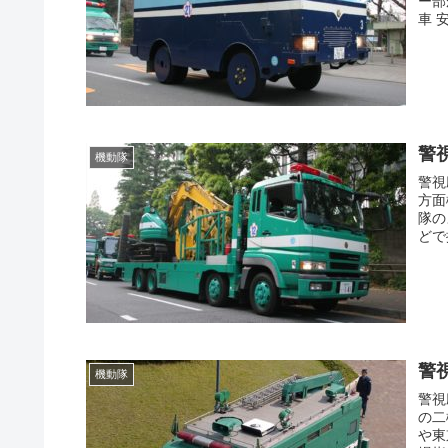
ー部
車 
警
機動隊
警視
方面
隊の
どで
警
機動隊
警視
の二
や東