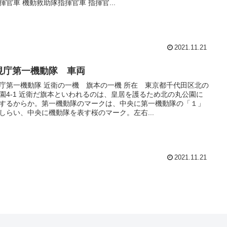
揮官車 機動救助隊指揮官車 指揮官...
2021.11.21
視庁第一機動隊 車両
庁第一機動隊 近衛の一機 旗本の一機 所在 東京都千代田区北の
園4-1 近衛だ旗本といわれるのは、皇居を護るため北の丸公園に
するからか。第一機動隊のマークは、中央に第一機動隊の「１」
しらい、中央に機動隊を表す桜のマーク。左右...
2021.11.21