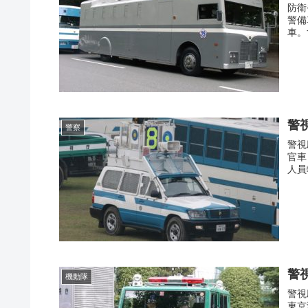
防衛
警備
車。
警
警察
警視
官車
人員
警
機動隊
警視
東京