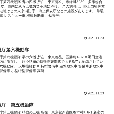
庁第四機動隊 鬼の四機 所在 東京都立川市緑町3280 多摩総合
 立川市内にある広域防災基地に移設。 この施設は、陸上自衛隊立
屯地はじめ東京消防庁、海上保安庁などの施設があります。 常駐
車 レスキュー車 機動救助車 小型投光...
2021.11.23
視庁第六機動隊
庁第六機動隊 潮の六機 所在 東京都品川区勝島1-3-18 羽田空港
内に所在し。 昨今話題の特殊急襲部隊であるSATも配備されてい
六機動隊。 現場指揮官車 特型警備車 遊撃放水車 警備車兼放水車
警備車 小型特型警備車 高所...
2021.11.23
視庁 第五機動隊
庁第五機動隊 精強の五機 所在 東京都新宿区谷本村町6-1 新宿の