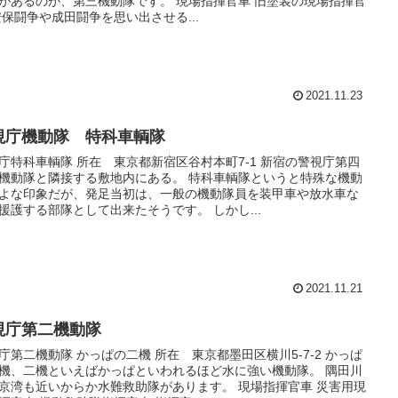
があるのが、第三機動隊です。 現場指揮官車 旧塗装の現場指揮官
安保闘争や成田闘争を思い出させる...
2021.11.23
視庁機動隊 特科車輌隊
庁特科車輌隊 所在 東京都新宿区谷村本町7-1 新宿の警視庁第四
機動隊と隣接する敷地内にある。 特科車輌隊というと特殊な機動
よな印象だが、発足当初は、一般の機動隊員を装甲車や放水車な
援護する部隊として出来たそうです。 しかし...
2021.11.21
視庁第二機動隊
庁第二機動隊 かっぱの二機 所在 東京都墨田区横川5-7-2 かっぱ
機、二機といえばかっぱといわれるほど水に強い機動隊。 隅田川
京湾も近いからか水難救助隊があります。 現場指揮官車 災害用現