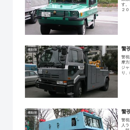
す。
２０
警
機動隊
警視
摩方
ジャ
り、
警
機動隊
警視
人ラ