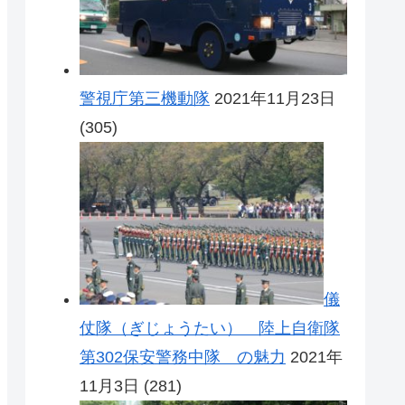
警視庁第三機動隊
2021年11月23日
(305)
儀
仗隊（ぎじょうたい） 陸上自衛隊
第302保安警務中隊 の魅力
2021年
11月3日
(281)