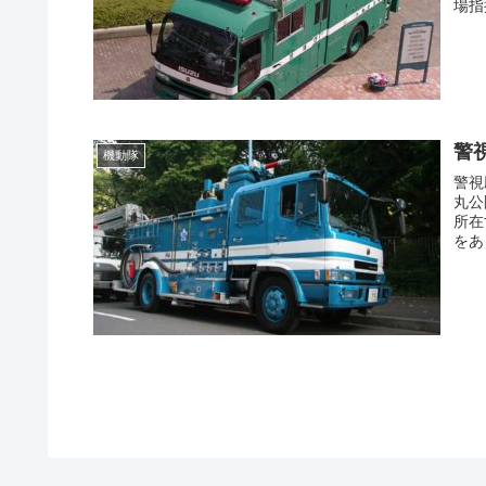
場指
警
機動隊
警視
丸公
所在
をあ