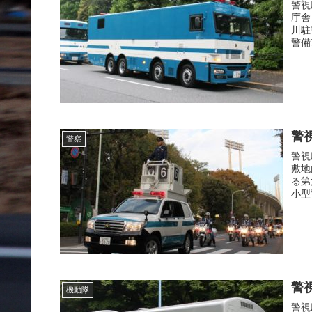
警視
庁舎
川駐
警備
警
警察
警視
敷地
る第
小型
警
機動隊
警視