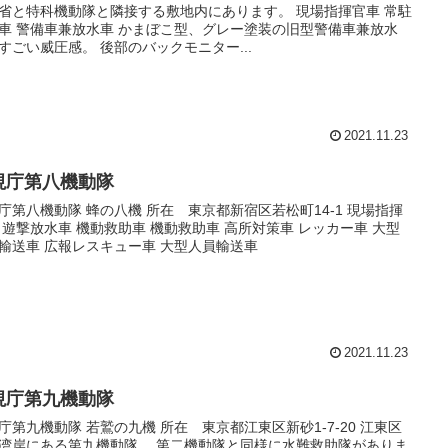
省と特科機動隊と隣接する敷地内にあります。 現場指揮官車 常駐
車 警備車兼放水車 かまぼこ型、グレー塗装の旧型警備車兼放水
すごい威圧感。 後部のバックモニター...
2021.11.23
視庁第八機動隊
庁第八機動隊 蜂の八機 所在 東京都新宿区若松町14-1 現場指揮
 遊撃放水車 機動救助車 機動救助車 高所対策車 レッカー車 大型
輸送車 広報レスキュー車 大型人員輸送車
2021.11.23
視庁第九機動隊
庁第九機動隊 若鷲の九機 所在 東京都江東区新砂1-7-20 江東区
湾岸にある第九機動隊。 第二機動隊と同様に水難救助隊がありま