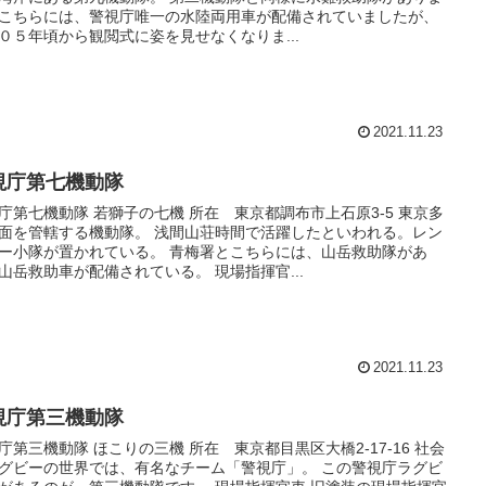
こちらには、警視庁唯一の水陸両用車が配備されていましたが、
０５年頃から観閲式に姿を見せなくなりま...
2021.11.23
視庁第七機動隊
庁第七機動隊 若獅子の七機 所在 東京都調布市上石原3-5 東京多
面を管轄する機動隊。 浅間山荘時間で活躍したといわれる。レン
ー小隊が置かれている。 青梅署とこちらには、山岳救助隊があ
山岳救助車が配備されている。 現場指揮官...
2021.11.23
視庁第三機動隊
庁第三機動隊 ほこりの三機 所在 東京都目黒区大橋2-17-16 社会
グビーの世界では、有名なチーム「警視庁」。 この警視庁ラグビ