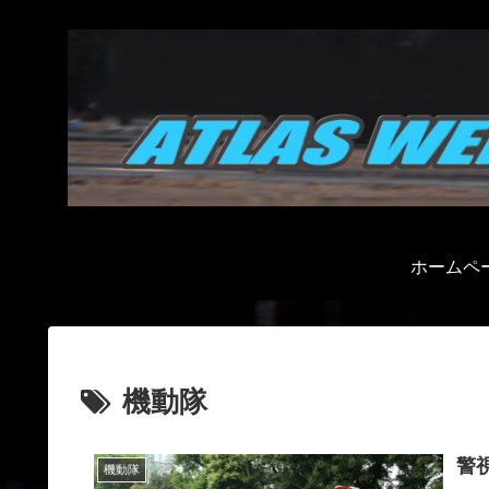
ホームペ
機動隊
警
機動隊