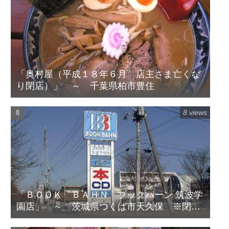
「奥村屋（平成１８年６月 店主さま亡くな
り閉店）」 ～ 千葉県柏市豊住
8 views
「ＢＯＯＫ ＢＡＨＮ ブックバーン 筑波学
園店」 ～ 茨城県つくば市天久保 ※閉店
してます