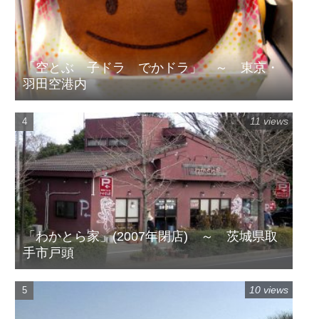
「空とぶ 子ドラ でかドラ」 ～ 東京・
羽田空港内
11 views
「わかとら家」(2007年閉店) ～ 茨城県取
手市戸頭
10 views