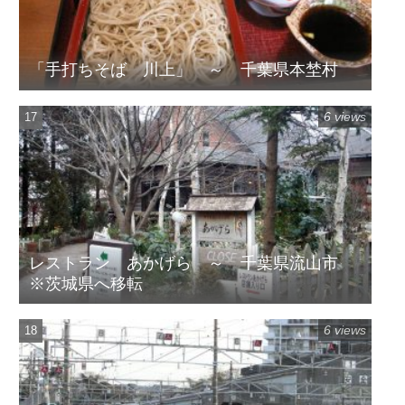
「手打ちそば 川上」 ～ 千葉県本埜村
6 views
レストラン あかげら ～ 千葉県流山市
※茨城県へ移転
6 views