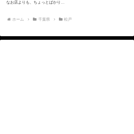
なお店よりも、ちょっとばかり高
級路線の中華料理店です。 松戸
駅西口を出て、江戸川方面へ進
み、旧水戸街道を右折。少し歩い
ホーム
千葉県
松戸
た左手です。 予約しないで行
ったのですが、幸い入ることがで
き...