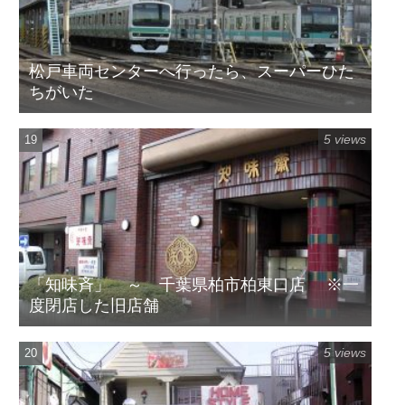
松戸車両センターへ行ったら、スーパーひた
ちがいた
5 views
「知味斉」 ～ 千葉県柏市柏東口店 ※一
度閉店した旧店舗
5 views