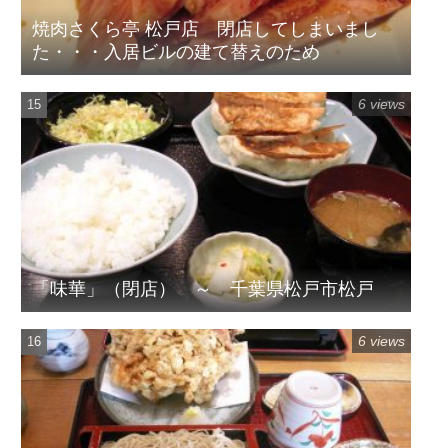
焼肉さくら亭 松戸店 閉店してしまいまし
た・・・入居ビルの建て替えのため
6 views
「味華」（閉店） ～ 千葉県松戸市松戸
6 views