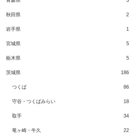
青森県
3
秋田県
2
岩手県
1
宮城県
5
栃木県
5
茨城県
186
つくば
86
守谷・つくばみらい
18
取手
34
竜ヶ崎・牛久
22