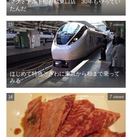
マクドナルド松戸駅東口店 30年もやってい
たんだ
7 views
はじめて特急ときわに東京から柏まで乗って
みる
7 views