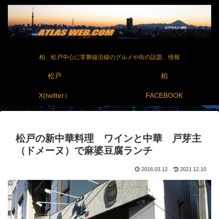
柏、松戸中心に常磐線沿線のグルメや街の話題、情報
松戸
柏
X(twitter）
FACEBOOK
松戸の新中華料理 ワインと中華 戸芽主
（ドメーヌ）で麻婆豆腐ランチ
2016.03.12
2021.12.10