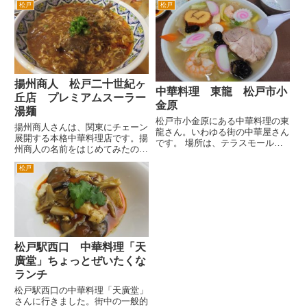
松戸
松戸
揚州商人 松戸二十世紀ヶ
中華料理 東龍 松戸市小
丘店 プレミアムスーラー
金原
湯麺
松戸市小金原にある中華料理の東
揚州商人さんは、関東にチェーン
龍さん。いわゆる街の中華屋さん
展開する本格中華料理店です。揚
です。 場所は、テラスモール松
州商人の名前をはじめてみたの
戸と松戸東警察署の中間付近にあ
は、30年ぐらい前に目黒のお店
ります。テラスモールから八柱方
松戸
のことが雑誌にでていたのをみま
面に坂を登っていって、鉄塔通り
した。 その後すぐ新松戸のダ
左手です。 僕が知る限りでは
イエー通り西馬橋よりにお店がで
かるく30年前にはありました。...
きて、中国の雰囲気の店内と本格
中...
松戸駅西口 中華料理「天
廣堂」ちょっとぜいたくな
ランチ
松戸駅西口の中華料理「天廣堂」
さんに行きました。街中の一般的