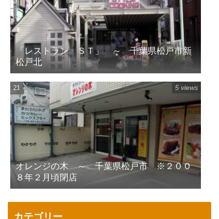
「レストラン ＳＴ」 ～ 千葉県松戸市新
松戸北
5 views
オレンジの木 ～ 千葉県松戸市 ※２００
８年２月頃閉店
カテゴリー