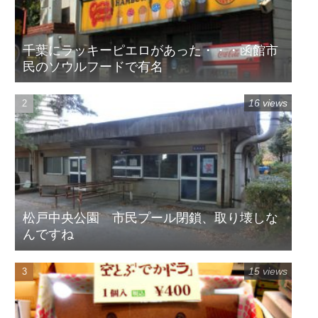
千葉にラッキーピエロがあった・・・函館市
民のソウルフードで有名
16 views
松戸中央公園 市民プール閉鎖、取り壊しな
んですね
15 views