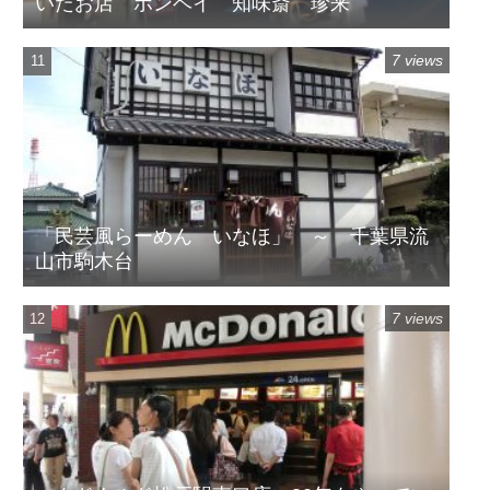
いたお店 ボンベイ 知味斎 珍来
7 views
「民芸風らーめん いなほ」 ～ 千葉県流
山市駒木台
7 views