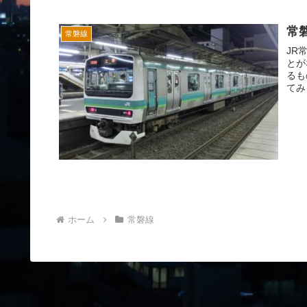
常
常磐線
JR
とが
るも
てみ
ホーム
常磐線