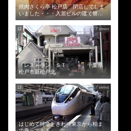
焼肉さくら亭 松戸店 閉店してしま
いました・・・入居ビルの建て替え
のため
7 views
「レストラン ＳＴ」 ～ 千葉県
松戸市新松戸北
7 views
はじめて特急ときわに東京から柏ま
で乗ってみる