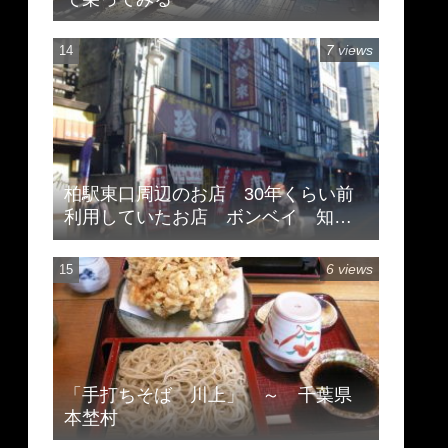
7 views
柏駅東口周辺のお店 30年くらい前
利用していたお店 ボンベイ 知味
斎 珍来
6 views
「手打ちそば 川上」 ～ 千葉県
本埜村