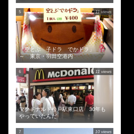
11 views
「空とぶ 子ドラ でかドラ」
～ 東京・羽田空港内
11 views
マクドナルド松戸駅東口店 30年も
やっていたんだ
10 views