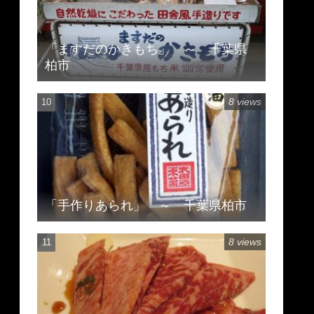
「ますだのかきもち」 ～ 千葉県
柏市
8 views
「手作りあられ」 ～ 千葉県柏市
8 views