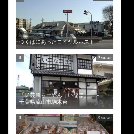
つくばにあったロイヤルホスト
9 views
「民芸風らーめん いなほ」 ～
千葉県流山市駒木台
8 views