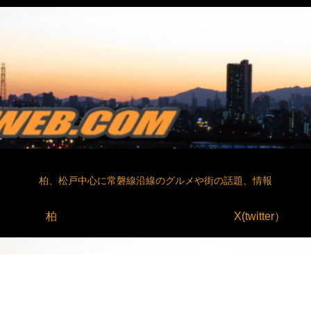
柏、松戸中心に常磐線沿線のグルメや街の話題、情報
柏
X(twitter）