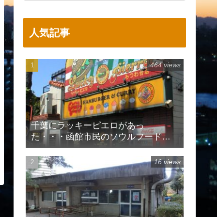
人気記事
464 views
千葉にラッキーピエロがあっ
た・・・函館市民のソウルフードで
有名
16 views