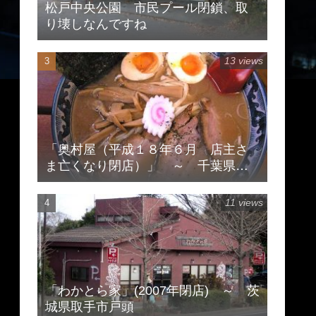
松戸中央公園 市民プール閉鎖、取
り壊しなんですね
13 views
「奥村屋（平成１８年６月 店主さ
ま亡くなり閉店）」 ～ 千葉県柏
市豊住
11 views
「わかとら家」(2007年閉店) ～ 茨
城県取手市戸頭