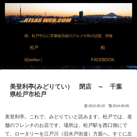
柏、松戸中心に常磐線沿線のグルメや街の話題、情報
松戸
柏
X(twitter）
FACEBOOK
美登利亭(みどりてい） 閉店 ～ 千葉
県松戸市松戸
2013.05.20
2014.09.05
美登利亭。これで、みどりていと読みます。松戸では、老
舗のフレンチのお店です。場所は、松戸駅を西口側にで
て、ロータリーを江戸川（旧水戸街道）方面へ。すぐに左