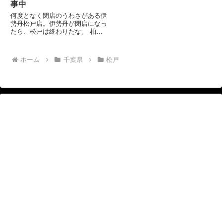
事中
何度となく閉店のうわさがある伊
勢丹松戸店。伊勢丹が閉店になっ
たら、松戸は終わりだな。 柏に
比べてまちづくりをやる気がある
のかと言いたい松戸の街。伊勢丹
は、確か僕が小学生のころできた
ホーム
千葉県
松戸
ような。 伊勢丹のあたりに長崎
屋があったのを覚えてる人も少
な...