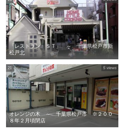
「レストラン ＳＴ」 ～ 千葉県松戸市新
松戸北
5 views
オレンジの木 ～ 千葉県松戸市 ※２００
８年２月頃閉店