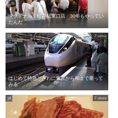
マクドナルド松戸駅東口店 30年もやってい
たんだ
7 views
はじめて特急ときわに東京から柏まで乗って
みる
7 views