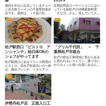
暮
2010.9
都内を中心に出店しているチェー
定期訪問店ローテーションにはい
ン店大島ラーメンの千葉県初進出
っている新松戸の沖縄家庭料理
店です。場所は、ＪＲ新八柱、新
「すな川」さん。混んでいて入れ
京成八柱駅前ロータリー前の道を
ない日もありますが、幸いこの日
松戸
松戸
右へ。すぐにＴ字路の交差点とな
は、入れました。 まずは、オリ
りますので、その突き当たりで
オン生630円。オリオンは、うま
す。以前はこちら某らーめん店、
い。涼しくなってきてもオリオン
その前はインドカレー店でした。
は、うまい。 お通しは、秋刀
...
魚...
松戸駅西口「ビストロ ア
「グリル千代田」 ～ 千
ンシャンテ」柏日体OBの
葉県松戸市稔台
シェフがやってます
松戸の稔台工業団地に昔からある
と思われるレストラン。通り沿い
松戸駅西口にあるフランス料理の
からちょっと低い位置にあるんで
ビストロ。旧水戸街道沿いの一角
すが、ずっとゴルフ練習場のクラ
は、最近フレンチ、イタリアン、
ブハウスとおもってました(^^; と
中華料理と創作料理のレストラン
いうのも比較的広めの駐車場に三
松戸
が集まっています。ちょっと駅か
角屋根みたなクラブハウス風な建
らは離れた場所なのですが、なぜ
物、そして樹木が生い茂っ...
この界隈に？という感じです。
その中でも「ビストロ アンシ
ャ...
伊勢丹松戸店 正面入口工