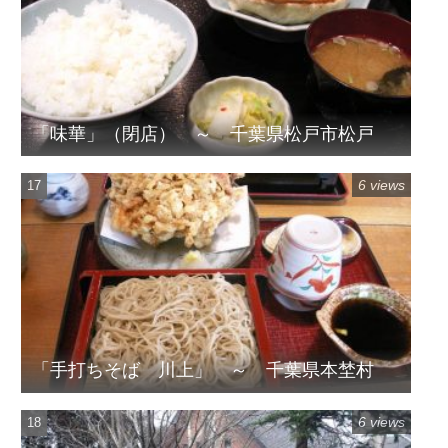
「味華」（閉店） ～ 千葉県松戸市松戸
6 views
「手打ちそば 川上」 ～ 千葉県本埜村
6 views