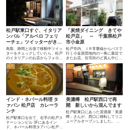
時、親に無理やり明生学院に行か
「モヤモヤさまぁ～ず2」で、さ
されて。その行き帰りな...
まーずが訪問しているのを見て。
松戸駅西口から徒歩２分ぐらいで
しょ...
松戸駅東口すぐ、イタリア
「炭焼ダイニング きてや
ンバル「アルベロ フェリ
松戸店」 ～ 千葉県松戸
ーチェ」ツイッターがきっ
市小金原
かけで行ってみた
鳥取、静岡と出張で移動中ツイッ
松戸市内、ＪＲ常磐線からバスで
ターをチェックしていたら、松戸
行く小金原団地内の一角に最近で
のイタリアンのお店からフォロー
きたお店。住宅街のど真ん中にあ
いただいたことに気づきました。
るのですが、写真で店内を撮影し
松戸
松戸
松戸駅東口のお店。東口といえば
た看板が目立ちます。 外観は、
僕の守備範囲。しかもイタリアン
洋風なコテージやペンションみた
は好きなので普段から気を付けて
いな雰囲気です。基本的に、夜の
いるはずなんだが・・・と住所...
焼き鳥などがメインの洋風居酒
屋...
インド・ネパール料理 タ
美濃樽 松戸駅西口で再
ァバン 松戸店 カレーラ
開 新しいから混んでます
ンチ
松戸駅東口にあった居酒屋「美濃
樽」さんが、西口に移転してリニ
松戸駅東口を出て、右手の松戸ス
ューアルオープンしました。
テーションビル 3Fにあるイン
東口の旧店舗があったビルは、老
ド、ネパール料理タアバン松戸店