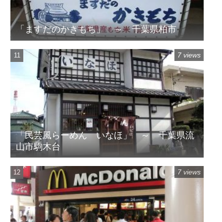
「ますだのかきもち」 ～ 千葉県柏市
7 views
「民芸風らーめん いなほ」 ～ 千葉県流
山市駒木台
7 views