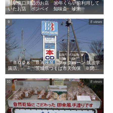
柏駅東口周辺のお店 30年くらい前利用して
いたお店 ボンベイ 知味斎 珍来
8 views
「ＢＯＯＫ ＢＡＨＮ ブックバーン 筑波学
園店」 ～ 茨城県つくば市天久保 ※閉店
してます
8 views