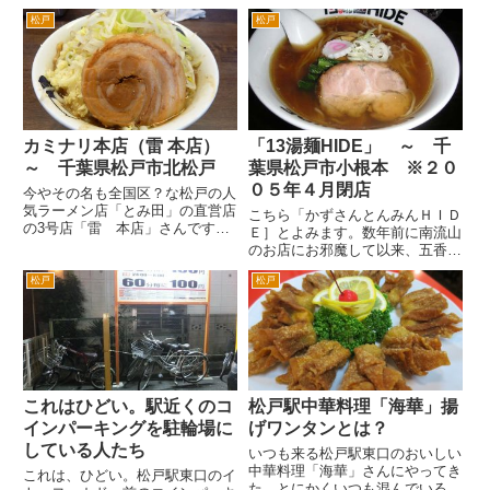
朽化で今後建て替えとなるよう
さんです。 柏の南増尾が本店の
で、他のテナントもほぼ退去して
松戸
松戸
人気のインドカレー専門店です。
います。 新規店舗の場所を探
外回りの時代によく行きました。
していた美濃樽さんですが、西口
ランチメニューは以下のような感
の...
じです。カレーの種類が決まっ...
カミナリ本店（雷 本店）
「13湯麺HIDE」 ～ 千
～ 千葉県松戸市北松戸
葉県松戸市小根本 ※２０
０５年４月閉店
今やその名も全国区？な松戸の人
気ラーメン店「とみ田」の直営店
こちら「かずさんとんみんＨＩＤ
の3号店「雷 本店」さんです。
Ｅ］とよみます。数年前に南流山
松戸の東口の人気店「とみ田」の
のお店にお邪魔して以来、五香に
直営店が、2008年に同じ松戸市
13湯麺が出来て、とても人気が
内の国道6号沿いの小金付近に東
松戸
松戸
あると聞いてました。 しかし、
池袋大勝軒 ROZEOとしてオープ
五香は、営業時間が6時半からと
ンしました。 そして2...
いうことでなかなか食べに行く機
会がありませんでした。 そん
な...
これはひどい。駅近くのコ
松戸駅中華料理「海華」揚
インパーキングを駐輪場に
げワンタンとは？
している人たち
いつも来る松戸駅東口のおいしい
中華料理「海華」さんにやってき
これは、ひどい。松戸駅東口のイ
た。とにかくいつも混んでいる。