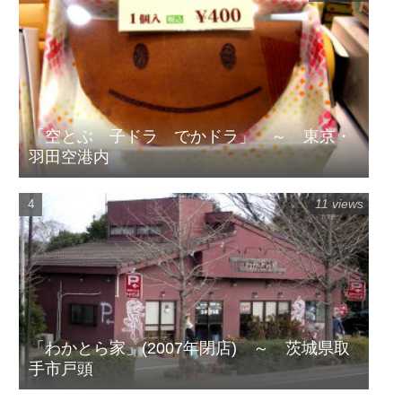
「空とぶ 子ドラ でかドラ」 ～ 東京・
羽田空港内
11 views
「わかとら家」(2007年閉店) ～ 茨城県取
手市戸頭