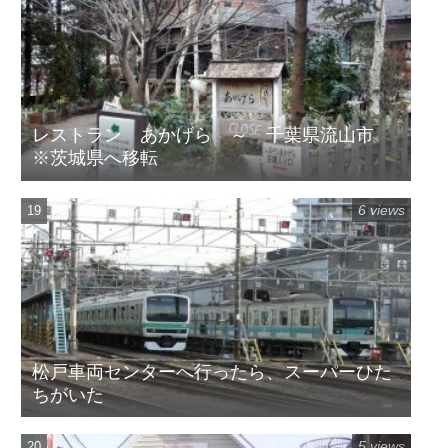
レストラン あかげら ～ 千葉県流山市
※茨城県へ移転
6 views
松戸車両センターへ行ったら、スーパーひた
ちがいた
5 views