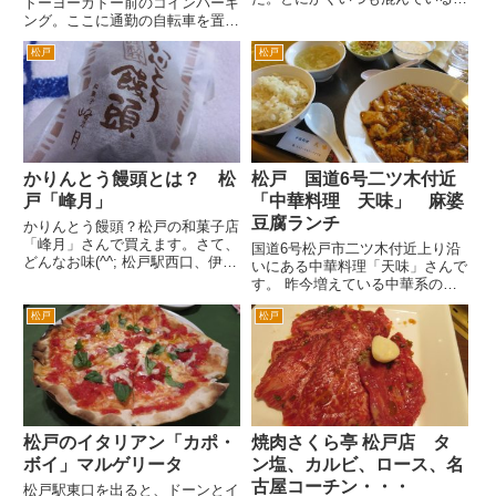
トーヨーカドー前のコインパーキ
特に宴会というか６人以上のグル
ング。ここに通勤の自転車を置い
ープの客がいるとにぎやか過ぎて
てる人たちがいる。 松戸駅周辺
居心地悪いので回避することもあ
松戸
松戸
には、有料の自転車置き場があ
る。 まずは、ビール。一見生ビ
る。もし有料駐輪場に停めない
ールだけど、右はノンアルコー...
で、駅周辺に違法駐輪すると定期
的に松戸市役所の違法自転車撤去
作業...
かりんとう饅頭とは？ 松
松戸 国道6号二ツ木付近
戸「峰月」
「中華料理 天味」 麻婆
豆腐ランチ
かりんとう饅頭？松戸の和菓子店
「峰月」さんで買えます。さて、
国道6号松戸市二ツ木付近上り沿
どんなお味(^^; 松戸駅西口、伊勢
いにある中華料理「天味」さんで
丹通り沿いにある和菓子店「峰
す。 昨今増えている中華系の方
月」さん。久しぶりに来たら、お
がやっていて、店員さんもすべて
店が、リニューアルしてました。
松戸
松戸
中華系の方のお店ではないお店で
定番の和菓子から巨大などら焼き
す。 どちらかというとちょっ
など目移りします。目に入...
と高級路線かなと思います。と言
ってもランチは、1000円程度...
松戸のイタリアン「カポ・
焼肉さくら亭 松戸店 タ
ボイ」マルゲリータ
ン塩、カルビ、ロース、名
古屋コーチン・・・
松戸駅東口を出ると、ドーンとイ