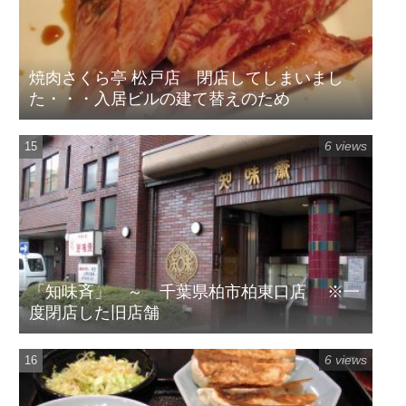
焼肉さくら亭 松戸店 閉店してしまいまし
た・・・入居ビルの建て替えのため
6 views
「知味斉」 ～ 千葉県柏市柏東口店 ※一
度閉店した旧店舗
6 views