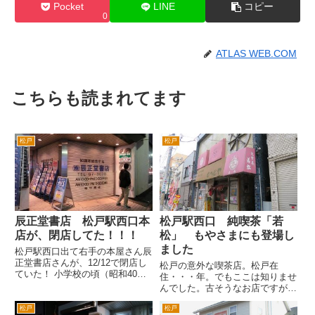
Pocket
LINE
コピー
0
ATLAS WEB.COM
こちらも読まれてます
松戸
松戸
辰正堂書店 松戸駅西口本
松戸駅西口 純喫茶「若
店が、閉店してた！！！
松」 もやさまにも登場し
ました
松戸駅西口出て右手の本屋さん辰
正堂書店さんが、12/12で閉店し
松戸の意外な喫茶店。松戸在
ていた！ 小学校の頃（昭和40年
住・・・年。でもここは知りませ
代）から中学、高校、大学ぐらい
んでした。古そうなお店ですが、
までよくいっていた本屋さんなん
ノーマークでした。 なにで知
だが・・・閉店か。 小学校4年の
松戸
松戸
ったかというと、テレビ東京の