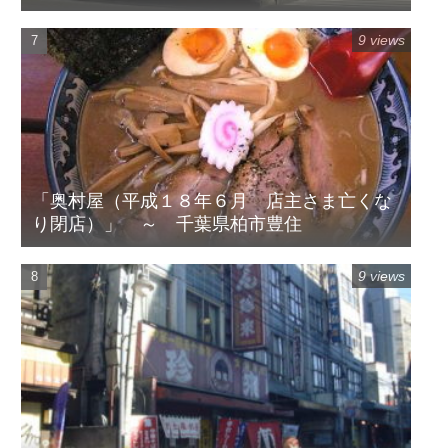
9 views
「奥村屋（平成１８年６月 店主さま亡くな
り閉店）」 ～ 千葉県柏市豊住
9 views