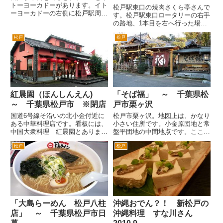
トーヨーカドーがあります。イト
松戸駅東口の焼肉さくら亭さんで
ーヨーカドーの右側に松戸駅周辺
す。松戸駅東口ロータリーの右手
で一番高いといわれるライオンズ
の路地、1本目を右へ行った場合
ステーションタワー松戸がありま
は、突き当りを左折した左手付近
す。 この低層階は、テナント
松戸
松戸
にあります。 2本目の三井住友銀
が入っています。このビルの３階
行を右折したら、最初の十字路を
にあるのが、イタリア料理のお
右折した右手付近です。いずれも
店...
2分程度です。 さくら亭さん...
紅晨園（ほんしんえん)
「そば福」 ～ 千葉県松
～ 千葉県松戸市 ※閉店
戸市栗ヶ沢
国道6号線そ沿いの北小金付近に
松戸市栗ヶ沢。地図上は、かなり
ある中華料理店です。看板には、
小さい住所です。小金原団地と常
中国大衆料理 紅晨園とありま
盤平団地の中間地点です。ここに
す。 まずこの屋号は、「こうし
昔からある立派なつくりの店舗が
松戸
松戸
んえん」かと思ってました。なか
目立つので、ひとに道順を説明す
なか読めない字ですよね。また店
るのにランドマークとして使うこ
の構えと立地からチェーン店かと
とがよくあるおそば屋さんです。
思ってましたが、なんとこちら新
和風の店舗に大きめな駐車場は...
松...
「大島らーめん 松戸八柱
沖縄おでん？！ 新松戸の
店」 ～ 千葉県松戸市日
沖縄料理 すな川さん