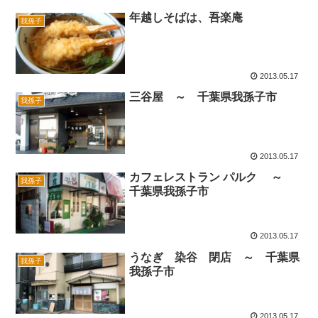
年越しそばは、吾楽庵
我孫子
2013.05.17
三谷屋 ～ 千葉県我孫子市
我孫子
2013.05.17
カフェレストラン パルク ～
我孫子
千葉県我孫子市
2013.05.17
うなぎ 染谷 閉店 ～ 千葉県
我孫子
我孫子市
2013.05.17