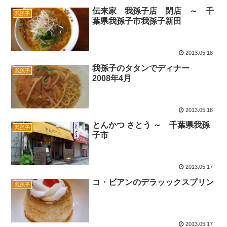
伝来家 我孫子店 閉店 ～ 千
我孫子
葉県我孫子市我孫子新田
2013.05.18
我孫子のタタンでディナー
我孫子
2008年4月
2013.05.18
とんかつ さとう ～ 千葉県我孫
我孫子
子市
2013.05.17
コ・ビアンのデラッックスプリン
我孫子
2013.05.17