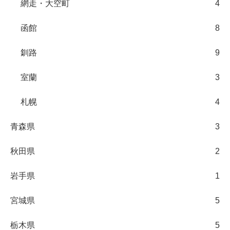
網走・大空町
4
函館
8
釧路
9
室蘭
3
札幌
4
青森県
3
秋田県
2
岩手県
1
宮城県
5
栃木県
5