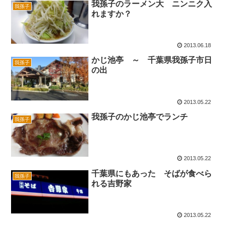
我孫子のラーメン大 ニンニク入
我孫子
れますか？
2013.06.18
かじ池亭 ～ 千葉県我孫子市日
我孫子
の出
2013.05.22
我孫子のかじ池亭でランチ
我孫子
2013.05.22
千葉県にもあった そばが食べら
我孫子
れる吉野家
2013.05.22