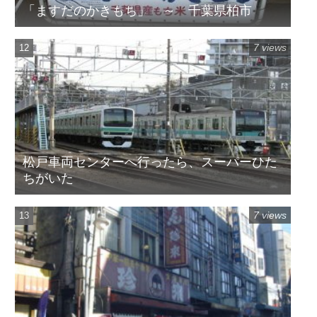
「ますだのかきもち」 ～ 千葉県柏市
7 views
松戸車両センターへ行ったら、スーパーひた
ちがいた
7 views