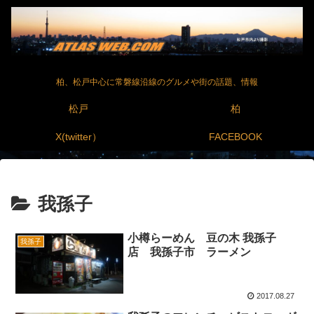
柏、松戸中心に常磐線沿線のグルメや街の話題、情報
松戸
柏
X(twitter）
FACEBOOK
我孫子
小樽らーめん 豆の木 我孫子
我孫子
店 我孫子市 ラーメン
2017.08.27