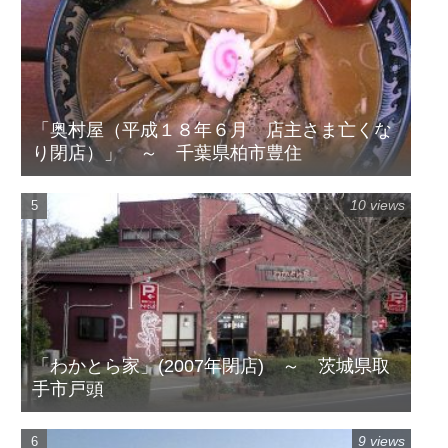
「奥村屋（平成１８年６月 店主さま亡くな
り閉店）」 ～ 千葉県柏市豊住
10 views
「わかとら家」(2007年閉店) ～ 茨城県取
手市戸頭
9 views