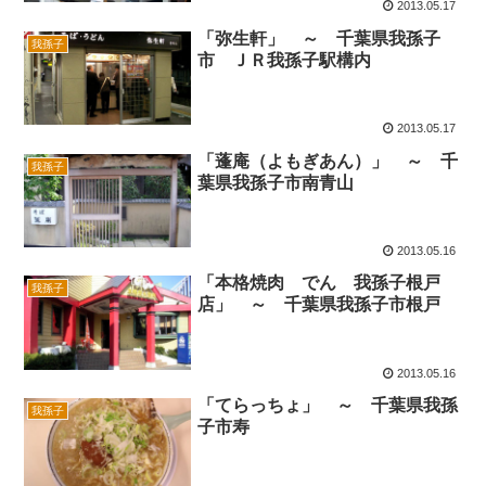
2013.05.17
「弥生軒」 ～ 千葉県我孫子
我孫子
市 ＪＲ我孫子駅構内
2013.05.17
「蓬庵（よもぎあん）」 ～ 千
我孫子
葉県我孫子市南青山
2013.05.16
「本格焼肉 でん 我孫子根戸
我孫子
店」 ～ 千葉県我孫子市根戸
2013.05.16
「てらっちょ」 ～ 千葉県我孫
我孫子
子市寿