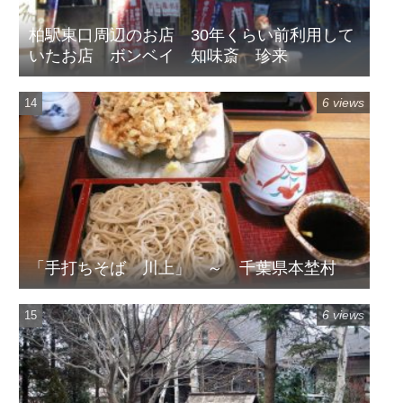
柏駅東口周辺のお店 30年くらい前利用して
いたお店 ボンベイ 知味斎 珍来
6 views
「手打ちそば 川上」 ～ 千葉県本埜村
6 views