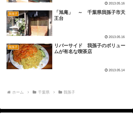
2013.05.16
「旭庵」 ～ 千葉県我孫子市天
我孫子
王台
2013.05.16
リバーサイド 我孫子のボリュー
我孫子
ムが有名な喫茶店
2013.05.14
ホーム
千葉県
我孫子