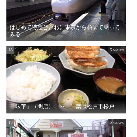
はじめて特急ときわに東京から柏まで乗って
みる
5 views
「味華」（閉店） ～ 千葉県松戸市松戸
5 views