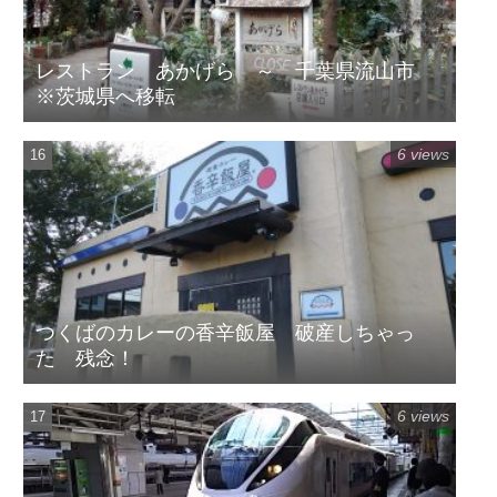
レストラン あかげら ～ 千葉県流山市
※茨城県へ移転
6 views
つくばのカレーの香辛飯屋 破産しちゃっ
た 残念！
6 views