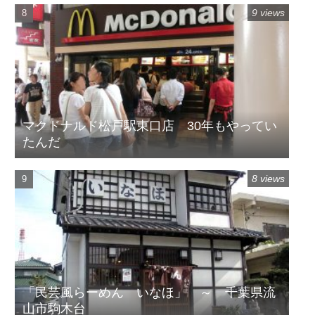
9 views
マクドナルド松戸駅東口店 30年もやってい
たんだ
8 views
「民芸風らーめん いなほ」 ～ 千葉県流
山市駒木台