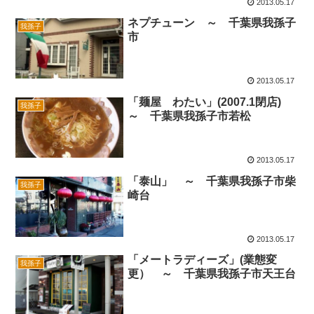
2013.05.17
ネプチューン ～ 千葉県我孫子
我孫子
市
2013.05.17
「麺屋 わたい」(2007.1閉店)
我孫子
～ 千葉県我孫子市若松
2013.05.17
「泰山」 ～ 千葉県我孫子市柴
我孫子
崎台
2013.05.17
「メートラディーズ」(業態変
我孫子
更） ～ 千葉県我孫子市天王台