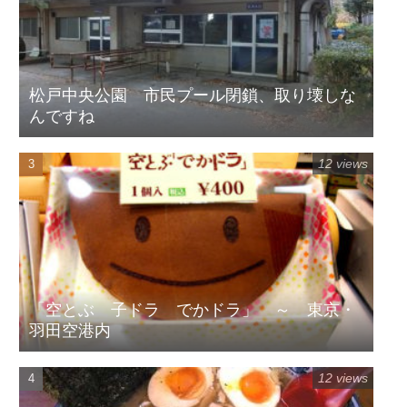
松戸中央公園 市民プール閉鎖、取り壊しな
んですね
12 views
「空とぶ 子ドラ でかドラ」 ～ 東京・
羽田空港内
12 views