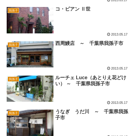
コ・ビアン Ⅱ世
我孫子
2013.05.17
西周鰻店 ～ 千葉県我孫子市
我孫子
2013.05.17
ルーチェ Luce（あとりえ花どけ
我孫子
い） ～ 千葉県我孫子市
2013.05.17
うなぎ うだ川 ～ 千葉県我孫
我孫子
子市