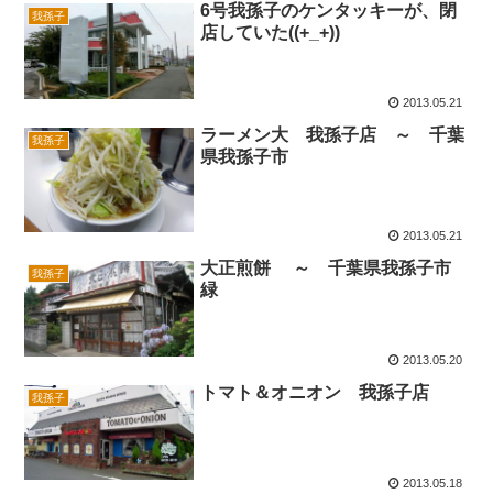
6号我孫子のケンタッキーが、閉
我孫子
店していた((+_+))
2013.05.21
ラーメン大 我孫子店 ～ 千葉
我孫子
県我孫子市
2013.05.21
大正煎餅 ～ 千葉県我孫子市
我孫子
緑
2013.05.20
トマト＆オニオン 我孫子店
我孫子
2013.05.18