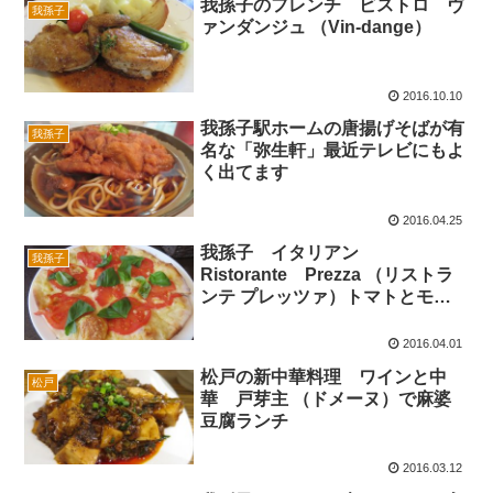
我孫子のフレンチ ビストロ ヴ
我孫子
ァンダンジュ （Vin-dange）
2016.10.10
我孫子駅ホームの唐揚げそばが有
我孫子
名な「弥生軒」最近テレビにもよ
く出てます
2016.04.25
我孫子 イタリアン
我孫子
Ristorante Prezza （リストラ
ンテ プレッツァ）トマトとモッ
ツァレラのピザランチ
2016.04.01
松戸の新中華料理 ワインと中
松戸
華 戸芽主 （ドメーヌ）で麻婆
豆腐ランチ
2016.03.12