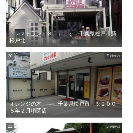
「レストラン ＳＴ」 ～ 千葉県松戸市新
松戸北
5 views
オレンジの木 ～ 千葉県松戸市 ※２００
８年２月頃閉店
5 views