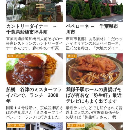
ったろうか・・・。社会人になっ
が、宴会は中地下のフロアが宴会
たころにはあったような記憶が
場フロアになっています。 ビ
あ...
ー...
カントリーダイナー ～
ペペローネ ～ 千葉県市
千葉県船橋市坪井町
川市
東葉高速鉄道船橋日大前そばの一
市川市北部にある素材にこだわっ
軒家レストランのカントリーダイ
たイタリアンのお店ペペローネ。
ナーさんです。森の中の一軒家み
正式な名称は、「大地のダイニン
たいなお店でした。 が、ここ最
グ ペペローネ」というみたいで
船橋・習志野
我孫子
近店舗前付近の森が、大規模開発
す。 たとえばハーブは自家菜園
されて、巨大な住宅街となってし
から、料理に使用する野菜は地元
まいました。 船橋の坪井町とい
農家からと素材にはこだわりがあ
うのは、大規模団地のある習志
るそうです。 地元の契約農家
野...
で...
船橋 谷津のミスターフラ
我孫子駅ホームの唐揚げそ
イパンで、ランチ 2008
ばが有名な「弥生軒」最近
年
テレビにもよく出てます
国道１４号線沿い、京成谷津駅そ
最近テレビなどでも紹介されて昔
ばの洋食屋さん「ミスターフライ
以上に人気のJR常磐線我孫子駅
パン」で、ランチに行きました。
の駅そば「弥生軒」さん。 我孫
人気のあるお店なんで、時間をず
子駅はたまに通るので食べる機会
鎌ケ谷・白井
船橋・習志野
らして、遅めに行ったのですが、
はよくあるんですが、いつも混ん