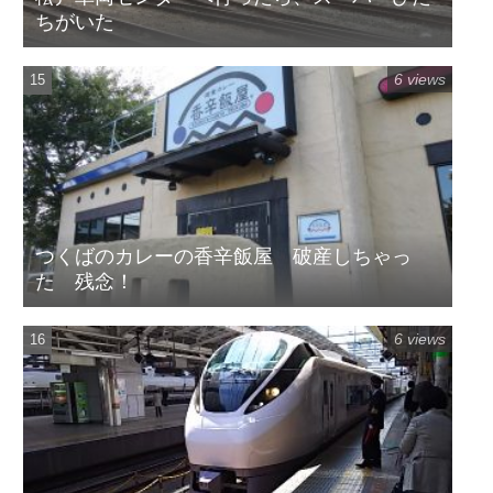
ちがいた
6 views
つくばのカレーの香辛飯屋 破産しちゃっ
た 残念！
6 views