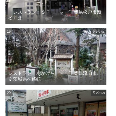
「レストラン ＳＴ」 ～ 千葉県松戸市新
松戸北
5 views
レストラン あかげら ～ 千葉県流山市
※茨城県へ移転
5 views