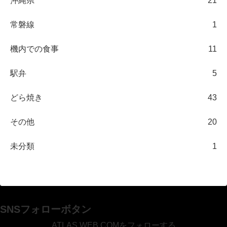
沖縄県
21
常磐線
1
機内での食事
11
駅弁
5
どら焼き
43
その他
20
未分類
1
SNSフォローボタン
ATLAS WEB.COMをフォローする