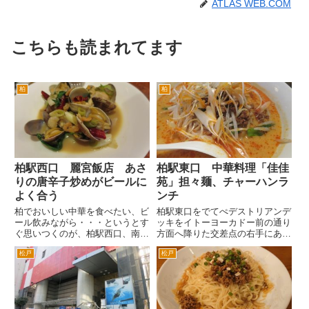
ATLAS WEB.COM
こちらも読まれてます
柏
柏
柏駅西口 麗宮飯店 あさ
柏駅東口 中華料理「佳佳
りの唐辛子炒めがビールに
苑」担々麺、チャーハンラ
よく合う
ンチ
柏でおいしい中華を食べたい、ビ
柏駅東口をでてぺデストリアンデ
ール飲みながら・・・というとす
ッキをイトーヨーカドー前の通り
ぐ思いつくのが、柏駅西口、南口
方面へ降りた交差点の右手にある
すぐの柏プラザホテル内にある麗
アーケードのある商店街「二番
松戸
松戸
宮飯店さん。 生ビールを頼む
街」商店街へ入ります。 すぐ
と、キリンにするか、アサヒにす
に右手に富士そばがあります。そ
るか聞かれます。僕はここでは、
の２階に中華料理「佳佳苑」さん
アサヒを頼みます。 チャーシ
があります。 富士そば脇の階
ュ...
段...