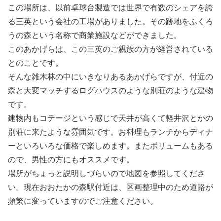
この場所は、以前卓球台製造では世界で有数のシェアを誇
る三英という会社の工場がありました。その跡地をふくろ
うの森という名称で商業施設などができました。
このあかげらは、この三英のご親族の方が経営されている
とのことです。
そんな雑木林の中にいきなりあるあかげらですが、付近の
森と大変マッチするログハウスのような別荘のような建物
です。
建物内もコテージという感じで天井が高くて軽井沢とかの
別荘に来たような雰囲気です。お料理もランチからディナ
ーといろいろな価格で楽しめます。またボリュームもある
ので、男性の方にもオススメです。
場所がちょっと説明しづらいので地図を参照してくださ
い。現在おおたかの森駅付近は、区画整理中のため道路が
頻繁に変っていますのでご注意ください。