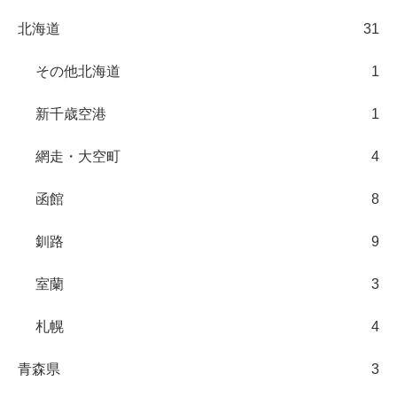
北海道
31
その他北海道
1
新千歳空港
1
網走・大空町
4
函館
8
釧路
9
室蘭
3
札幌
4
青森県
3