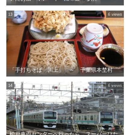
6 views
「手打ちそば 川上」 ～ 千葉県本埜村
6 views
松戸車両センターへ行ったら、スーパーひた