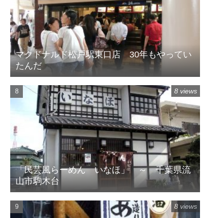
マクドナルド松戸駅東口店 30年もやってい
たんだ
8 views
「民芸風らーめん いなほ」 ～ 千葉県流
山市駒木台
8 views