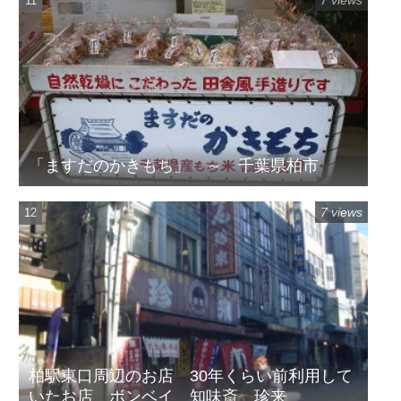
7 views
「ますだのかきもち」 ～ 千葉県柏市
7 views
柏駅東口周辺のお店 30年くらい前利用して
いたお店 ボンベイ 知味斎 珍来