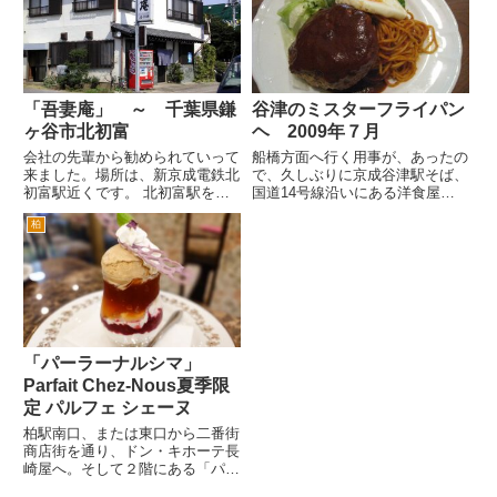
ほぼ満席でした。 このお店を紹
でるから入りません。 混んで
介してくれた知人の一番のおすす
るのと並ぶのがあまり好きなじゃ
めが、こちらです。メキシカン
ないので。 夕方から夜に...
ハ...
「吾妻庵」 ～ 千葉県鎌
谷津のミスターフライパン
ヶ谷市北初富
ヘ 2009年７月
会社の先輩から勧められていって
船橋方面へ行く用事が、あったの
来ました。場所は、新京成電鉄北
で、久しぶりに京成谷津駅そば、
初富駅近くです。 北初富駅を降
国道14号線沿いにある洋食屋さ
りてからは駅前の道路を左へ進
んのミスターフライパンさんに寄
柏
み、左手にホームセンター「オリ
ってみました。 お昼の12時台に
ンピック」がありますので、その
行くと混んでいて、入れないこと
目の前です。松戸方面からですと
があるのですが、この日は、到着
五香十字路を鎌ヶ谷方面へ。くぬ
したのが、13時半くらいだっ...
ぎ...
「パーラーナルシマ」
Parfait Chez-Nous夏季限
定 パルフェ シェーヌ
柏駅南口、または東口から二番街
商店街を通り、ドン・キホーテ長
崎屋へ。そして２階にある「パー
ラーナルシマ」さんに到着。きょ