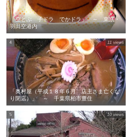
「空とぶ 子ドラ でかドラ」 ～ 東京・
羽田空港内
11 views
「奥村屋（平成１８年６月 店主さま亡くな
り閉店）」 ～ 千葉県柏市豊住
10 views