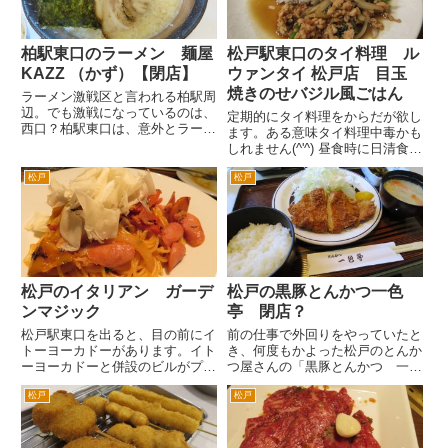
柏駅東口のラーメン 麺屋
松戸駅東口のタイ料理 ル
KAZZ （かず）【閉店】
ウァンタイ 松戸店 目玉
焼きのせバジル風ごはん
ラーメン激戦区と言われる柏駅周
辺。でも激戦になっているのは、
定期的にタイ料理をからだが欲し
西口？柏駅東口は、意外とラーメ
ます。ある意味タイ料理中毒かも
ン店がそんなに多くないような印
しれません(^'^) 昼食時に日清食品
象があります。東口は、西口の王
のカップトミヤムクンスープをた
道家周辺のようにラーメン店が集
松戸
松戸
まに飲んでいるんですが、やはり
中していないからそういう印象に
インスタントじゃなくて本格的な
なるのかもしれません。 柏
タイ料理が食べたくなりますね。
駅...
グラスはシンハービ...
松戸のイタリアン ガーデ
松戸の黒豚とんかつ一色
ンマジック
亭 閉店？
松戸駅東口を出ると、目の前にイ
前の仕事で外回りをやっていたと
トーヨーカドーがあります。イト
き、何度もかよった松戸のとんか
ーヨーカドーと併設のビルがプラ
つ屋さんの「黒豚とんかつ 一色
ーレ松戸。そのプラーレ松戸の屋
亭」さん。ネットを見ていたら、
松戸
松戸
上フロアにあるイタリアン「ガー
「閉店」との情報が掲載さていま
デンマジック」。ちょっと創作っ
すね。と2014年8/31で閉店と
ぽい料理が魅力です。ビールは、
も。先日いったばかりなんです
キリンの生です。 バーニャカ
が。 場所は、松戸の二十世...