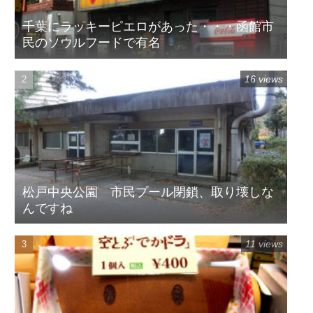
千葉にラッキーピエロがあった・・・函館市
民のソウルフードで有名
16 views
松戸中央公園 市民プール閉鎖、取り壊しな
んですね
11 views