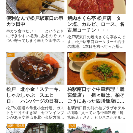
ウ...
便利なんで松戸駅東口の串
焼肉さくら亭 松戸店 タ
カツ田中
ン塩、カルビ、ロース、名
古屋コーチン・・・
串カツ食べたい・・・というとき
に行きやすい場所にあるのでつい
松戸駅東口の焼肉さくら亭さんで
つい寄ってしまう串カツ田中の松
す。松戸駅東口ロータリーの右手
戸店さん。松戸駅東口を出て、階
の路地、1本目を右へ行った場合
下に降りてすぐ右へ。吉野家の脇
は、突き当りを左折した左手付近
をまっすぐすすみ、突き当たりを
松戸
柏
にあります。 2本目の三井住友銀
左折したらすぐ右です。そばにら
行を右折したら、最初の十字路を
ーめん富田食堂があります。
右折した右手付近です。いずれも
...
2分程度です。 さくら亭さん...
松戸 北小金「ステーキ、
柏駅南口すぐ中華料理「麗
しゃぶしゃぶ スエヒ
宮飯店」 担々麺は、柏そ
ロ」 ハンバーグの日替わ
ごうにあった四川飯店に近
りランチ
い味
松戸の国道６号北小金付近。ガス
柏駅南口目の前の柏プラザホテル
トと牛丼のすき家、セブンイレブ
の1階に入っている中華料理「麗
ンがある交差点を北小金駅方面に
宮飯店」さん。ビジネスホテルな
入った左手にあるマンションの１
んですが、中華料理は本格的で
船橋・習志野
市川
階にある「ステーキ、しゃぶしゃ
す。 前の会社の時に宴会で利
ぶ スエヒロ」さん。いつからあ
用したことも何度かあったんです