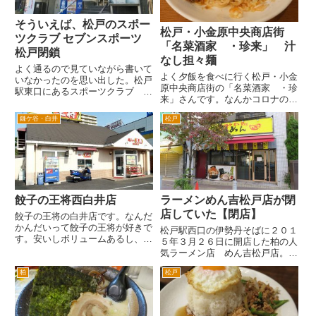
そういえば、松戸のスポー
松戸・小金原中央商店街
ツクラブ セブンスポーツ
「名菜酒家 ・珍来」 汁
松戸閉鎖
なし担々麺
よく通るので見ていながら書いて
よく夕飯を食べに行く松戸・小金
いなかったのを思い出した。松戸
原中央商店街の「名菜酒家 ・珍
駅東口にあるスポーツクラブ セ
来」さんです。なんかコロナの非
ブンスポーツ松戸が閉鎖したん
常事態宣言の縛りが緩められて、
だ。 松戸駅東口を出て三井住友
鎌ケ谷・白井
松戸
どこも人が増えてますね。 小金
銀行の交差点を右折。すこし歩い
原商店街は相変わらずのようです
て行くと松戸で有名なラーメン店
が、「名菜酒家 ・珍来」さんは
「とみた」が見えてきます。とみ
結構混んでいて、席がないこと
た...
も...
餃子の王将西白井店
ラーメンめん吉松戸店が閉
店していた【閉店】
餃子の王将の白井店です。なんだ
かんだいって餃子の王将が好きで
松戸駅西口の伊勢丹そばに２０１
す。安いしボリュームあるし、決
５年３月２６日に開店した柏の人
して激ウマとは言いませんが、価
気ラーメン店 めん吉松戸店。
格からすれば期待を裏切らないお
閉店したと聞いていたんですが、
いしさです。 テーブル席、座敷
柏
松戸
きょう通って確認してきました。
もたくさんありますし、カウンタ
張り紙によると２０１５年８月
ー席もひとりのお客さん用にあ
２２日に閉店したそうです。理由
り...
として、人員不足とのことです...