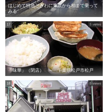
はじめて特急ときわに東京から柏まで乗って
みる
5 views
「味華」（閉店） ～ 千葉県松戸市松戸
5 views