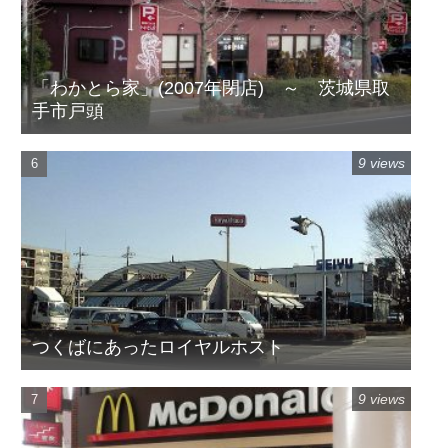
「わかとら家」(2007年閉店) ～ 茨城県取
手市戸頭
9 views
つくばにあったロイヤルホスト
9 views