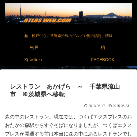
柏、松戸中心に常磐線沿線のグルメや街の話題、情報
松戸
柏
X(twitter）
FACEBOOK
レストラン あかげら ～ 千葉県流山
市 ※茨城県へ移転
2013.05.17
2015.08.23
森の中のレストラン。現在では、つくばエクスプレスのお
おたかの森駅からすぐそばになりましたが、つくばエクス
プレスが開通する前は本当に森の中にあるレストランでし