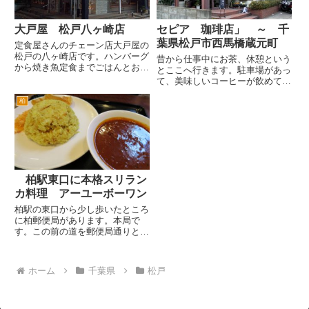
大戸屋 松戸八ヶ崎店
セピア 珈琲店」 ～ 千
葉県松戸市西馬橋蔵元町
定食屋さんのチェーン店大戸屋の
松戸の八ヶ崎店です。ハンバーグ
昔から仕事中にお茶、休憩という
から焼き魚定食までごはんとおか
とここへ行きます。駐車場があっ
ずが気軽に食べられるので人気の
て、美味しいコーヒーが飲めて、
大戸屋です。 大戸屋というと柏
ゆっくり出来るという営業マンの
も松戸も近くにあるイメージとし
柏
ニーズを満足させてくれるお店で
ては、吉野家みたいなファースト
す。 場所は、ＪＲ常磐線馬橋駅
フーヅ感覚で食べるお店という
西口のロータリーから新松戸方面
感...
へ進むと突き当たり手前付近で
す...
柏駅東口に本格スリラン
カ料理 アーユーボーワン
柏駅の東口から少し歩いたところ
に柏郵便局があります。本局で
す。この前の道を郵便局通りとい
います。この郵便局通りに本格ス
リランカ料理専門店が今年に入っ
てオープンしました。 柏駅東
ホーム
千葉県
松戸
口のハウディーモール（イトーヨ
ーカドーの前の道）をすすみ、旧
水...