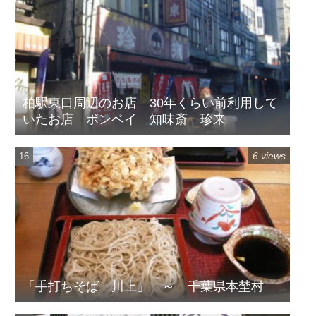
柏駅東口周辺のお店 30年くらい前利用して
いたお店 ボンベイ 知味斎 珍来
6 views
「手打ちそば 川上」 ～ 千葉県本埜村