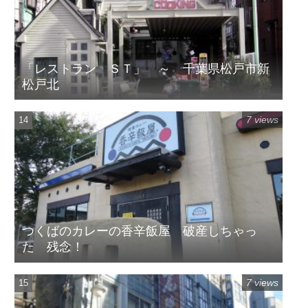
「レストラン ＳＴ」 ～ 千葉県松戸市新
松戸北
7 views
つくばのカレーの香辛飯屋 破産しちゃっ
た 残念！
7 views