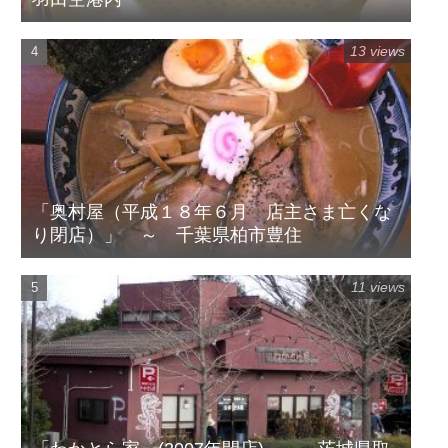
13 views
「奥村屋（平成１８年６月 店主さま亡くな
り閉店）」 ～ 千葉県柏市豊住
11 views