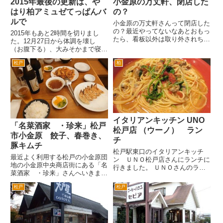
2015年最後の更新は、や
小金原の万丈軒、閉店した
はり柏アミュゼてっぱんバ
の？
ルで
小金原の万丈軒さんって閉店した
の？最近やってないなあとおもっ
2015年もあと2時間を切りまし
たら、看板以外は取り外されちゃ
た。12月27日から体調を壊し
っているんですねえ。 なんか休
（お腹下る）、大みそかまで寝て
業というよりは、閉店している感
いました。さすがに最終日はお世
じです。 ここのゴマ辛つけ麺
松戸
柏
話になったお宅に最後のご挨拶を
は、結構すきだったんですけどね
して帰宅。 ブログも更新しと
え。お客様もしっかり入っていた
こうかと。2015年一番お世話に
し...
なったと思われる柏のアミュ...
イタリアンキッチン UNO
「名菜酒家 ・珍来」松戸
松戸店 （ウーノ） ラン
市小金原 餃子、春巻き、
チ
豚キムチ
松戸駅東口のイタリアンキッチ
最近よく利用する松戸の小金原団
ン ＵＮＯ松戸店さんにランチに
地の小金原中央商店街にある「名
行きました。 ＵＮＯさんのラン
菜酒家 ・珍来」さんへいきまし
チは、ふつう？のパスタメニュー
た。小金原団地の中心のバス案内
がないのがちょっと残念。 ナ
松戸
松戸
所のある一角にあります。 ノ
ポリタンとかミートソースとか。
ンアルコールビール。ゼロイチ。
そんなのイタリアにないというな
春巻きを2本。先に春巻きをつま
らば、アマトリチャーナとかカル
みにいっぱい。 よく頼む焼き...
ボ...