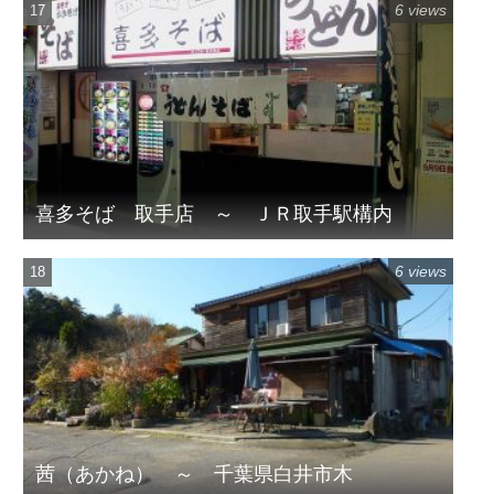
6 views
喜多そば 取手店 ～ ＪＲ取手駅構内
6 views
茜（あかね） ～ 千葉県白井市木