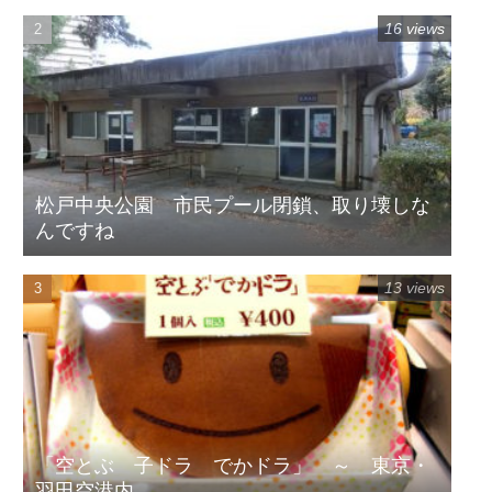
16 views
松戸中央公園 市民プール閉鎖、取り壊しな
んですね
13 views
「空とぶ 子ドラ でかドラ」 ～ 東京・
羽田空港内