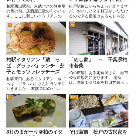
柏駅西口駅前。東武バスの降車場
松戸駅東口からちょっと歩きます
の目の前。居酒屋庄屋の向かいで
が、おいしいタイ料理がいただけ
す。ここに新しいイタリアンのお
るので来る価値はあるんじゃない
店ができました。きれいでおしゃ
でしょうか。 まずは、生ビー
柏
柏
れな外観に道行く人が立ち止ま
ル。冷えたジョッキは、スーパー
り、メニューや店内を覗いていま
ドライです。 ルワンタイ農園の
す。オープンしたお店を外から見
白菜、ブロッコリー、小松菜と卵
てるひとがこんな多いお店は珍し
と豚肉のタイ風炒め。 必ず頼
い...
む...
柏駅イタリアン「蔵゛っ
「めし家」 ～ 千葉県柏
ぱ グラッパ」ランチ 茄
市若柴
子とモッツァレラチーズ
柏の市場にある定食屋さん。柏市
公設市場内にあります。 場所
柏駅東口にあるイタリアン「蔵゛
は、国道１６号線を野田方面へ。
っぱ グラッパ」さんにランチに
若柴の交差点（右手に大きなパチ
行きました。 柏駅東口のビック
ンコ屋さんと「柏市公設市場」の
カメラとそごうの間のサンサン通
看板あり）を右折します。すぐに
柏
松戸
りをまっすぐ進んで、旧水戸街道
左折して、公設市場内へ入りま
の信号を横断したら右手です。
す。まっすぐと進み、ひらけてき
巻石堂病院の裏、脇のイメージ
たら...
でしょうか。徒歩3分ぐらいで
す...
8月のまがーり＠柏のイタ
そば宮前 松戸の古民家を