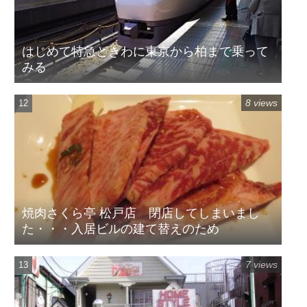
はじめて特急ときわに東京から柏まで乗って
みる
8 views
焼肉さくら亭 松戸店 閉店してしまいまし
た・・・入居ビルの建て替えのため
7 views