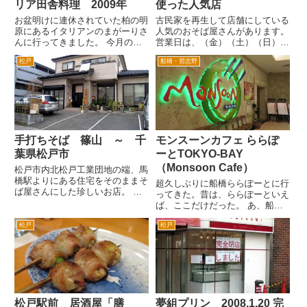
リア田舎料理 2009年
使った人気店
お盆明けに連休されていた柏の明
古民家を再生して店舗にしている
原にあるイタリアンのまがーりさ
人気のおそば屋さんがあります。
んに行ってきました。 今月のま
営業日は、（金）（土）（日）と
がーりさんのテーマは、サルデー
祝日の昼間のみ。松戸のそば 宮
松戸
船橋・習志野
ニャ州だそうです。 サルデーニ
前さんです。江戸川土手そばで
ャ州というのは、イタリアの下の
す。松戸と三郷を結ぶ橋の下付
左・・・地理が、苦手なんです
近、以前の松戸三郷有料道路で
が、え～南の西、南西になるんで
す。画面の奥は、江戸川の土手で
す...
す。 ...
手打ちそば 篠山 ～ 千
モンスーンカフェ ららぽ
葉県松戸市
ーとTOKYO-BAY
（Monsoon Cafe）
松戸市内北松戸工業団地の端、馬
橋駅よりにある住宅をそのままそ
超久しぶりに船橋ららぽーとに行
ば屋さんにした珍しいお店。 こ
ってきた。昔は、ららぽーといえ
こは、松戸地元のひとならご存知
ば、ここだけだった。 あ、船橋
の国道６号から坂川沿いに信号が
ららぽーとじゃないんだ。今時は
ない道路を松戸駅～新松戸とワー
松戸
松戸
ららぽーとTOKYO-BAY ってい
プできる道の近くです。 僕自身
うらしい。 ということはここは
も国道６号から坂川沿いの道へ
船橋ヘルスセンターだったなんて
抜...
話をしてもしらないひとの...
松戸駅前 居酒屋「膳
夢組プリン 2008.1.20 完