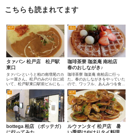
こちらも読まれてます
松戸
流山
タァバン 松戸店 松戸駅
珈琲茶寮 珈楽庵 南柏店
東口
春のおしながき♪
タァバンというと柏の南増尾のカ
珈琲茶寮 珈楽庵 南柏店に行っ
レー屋さん。松戸のみのり台に続
た。春のおしながきをやっていた
いて、松戸駅東口駅前ビルにも出
ので、ワッフル、あんみつを食べ
店。 タァバン が、松戸店もあっ
た。 国道６号南柏の旧日光街道
柏
松戸
たのか。柏店は、ランチタイムは
入り口を豊四季方面へ入って、右
混んでいて入れないことも多い人
手にあるUCCグループ（神戸の
気店。 タァバン 松戸店は、松戸
上島珈琲）がやっているどちらか
駅中央改札を出て、東口を出...
というと高級路線の喫茶店。
日...
bottega 柏店 （ボッテガ）
ルウァンタイ 松戸店 暑
に行ってみた
い季節はやはりタイ料理