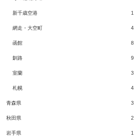
新千歳空港
1
網走・大空町
4
函館
8
釧路
9
室蘭
3
札幌
4
青森県
3
秋田県
2
岩手県
1