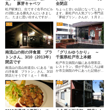
丸」 豚芽キャベツ
全閉店
松戸駅東口、出てすぐ右手のビル
ちょっと古いお話になってしまい
の1階にある膳丸さんにいきまし
ます。新松戸の人気プリン専門店
た。 たまに思い出すんですが、
「夢組プリン」さんが、１月２０
このビルって名前忘れたけど家電
日をもって完全閉店しました。
流山
松戸
量販店だったんですよね。 僕
当日は、ちょっと所用があって午
が小学生の頃だったから・・・
後２時頃店舗に行ってみました。
40年以上前。そのころからある
遠目に並んでいる様子もないし、
んだな。 キノコサラダ・・・
昨今は、以前みたいな行列にな
4...
る...
南流山の街の洋食屋 ブラ
「グリルゆうかり」 ～
トンさん、3/10（2013年）
千葉県松戸市上本郷
閉店です
松戸市立病院の脇にある喫茶店、
レストラン。僕が子供のころは確
南流山の流山街道沿いにある「街
か市立病院の中にあった記憶があ
の洋食屋 ブラトン」さん、3/10
ります。その後病院の外に店舗を
閉店だそうです！え～！ 昨夜ブ
構えたかとおもいます。 この界
ラトンさんにいってみたら、入り
隈は、大きな病院があるためお見
柏
松戸
口に張り紙があった。びっくり。
舞いの人や入院の方などが利用す
家庭的な洋食をリーズナブルな価
るのか喫茶店が多いです。最初
格で食べられるお店だったんだ
は...
が。残念だなあ。 以前は店...