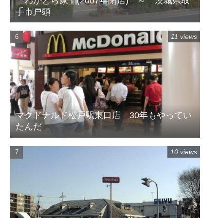
「わかとら家」(2007年閉店) ～ 茨城県取
手市戸頭
11 views
マクドナルド松戸駅東口店 30年もやってい
たんだ
10 views