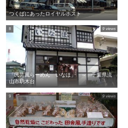
つくばにあったロイヤルホスト
9 views
「民芸風らーめん いなほ」 ～ 千葉県流
山市駒木台
9 views