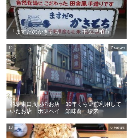
「ますだのかきもち」 ～ 千葉県柏市
7 views
柏駅東口周辺のお店 30年くらい前利用して
いたお店 ボンベイ 知味斎 珍来
6 views