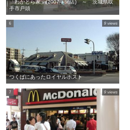
「わかとら家」(2007年閉店) ～ 茨城県取
手市戸頭
9 views
つくばにあったロイヤルホスト
9 views