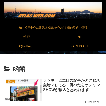
柏、松戸中心に常磐線沿線のグルメや街の話題、情報
松戸
柏
X(twitter）
FACEBOOK
函館
ラッキーピエロの記事がアクセス
北海道
急増？してる 調べたらケンミン
SHOWが原因と思われます
2021.12.21