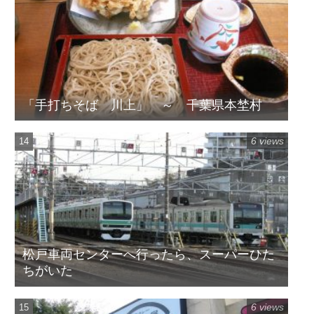
「手打ちそば 川上」 ～ 千葉県本埜村
6 views
松戸車両センターへ行ったら、スーパーひた
ちがいた
6 views