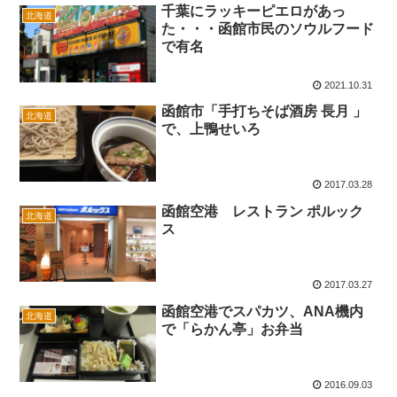
千葉にラッキーピエロがあっ
北海道
た・・・函館市民のソウルフード
で有名
2021.10.31
函館市「手打ちそば酒房 長月 」
北海道
で、上鴨せいろ
2017.03.28
函館空港 レストラン ポルック
北海道
ス
2017.03.27
函館空港でスパカツ、ANA機内
北海道
で「らかん亭」お弁当
2016.09.03