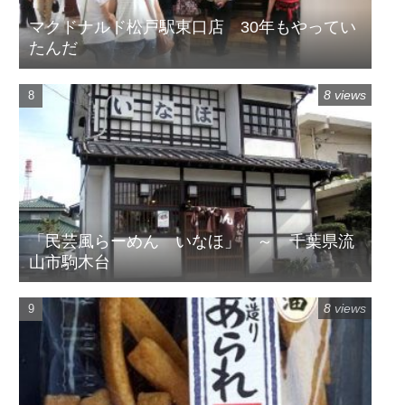
マクドナルド松戸駅東口店 30年もやってい
たんだ
8 views
「民芸風らーめん いなほ」 ～ 千葉県流
山市駒木台
8 views