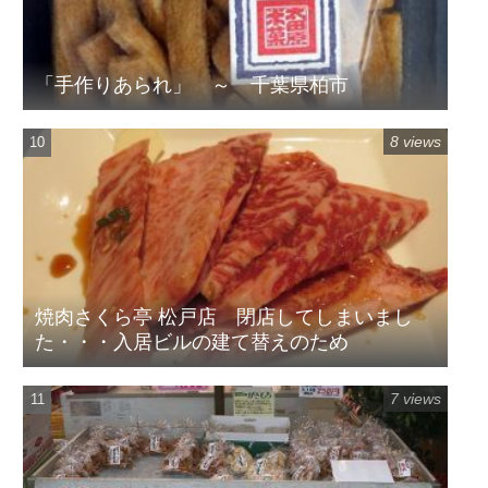
「手作りあられ」 ～ 千葉県柏市
8 views
焼肉さくら亭 松戸店 閉店してしまいまし
た・・・入居ビルの建て替えのため
7 views