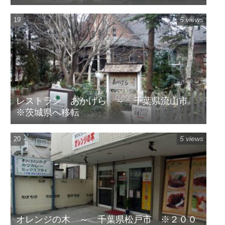
5 views
レストラン あかげら ～ 千葉県流山市
※茨城県へ移転
5 views
オレンジの木 ～ 千葉県松戸市 ※２００