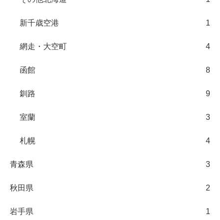
新千歳空港
1
網走・大空町
4
函館
8
釧路
9
室蘭
3
札幌
4
青森県
3
秋田県
2
岩手県
1