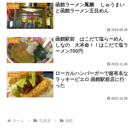
函館ラーメン鳳蘭 しゅうまい
北海道
と函館ラーメン五目めん
2016.08.28
函館駅前 はこだて塩らーめん
北海道
しなの 大本命！！はこだて塩ラ
ーメン700円
2015.11.28
ローカルハンバーガーで超有名な
北海道
ラッキーピエロ 函館駅前店に行
った
2015.10.28
ホーム
北海道
函館