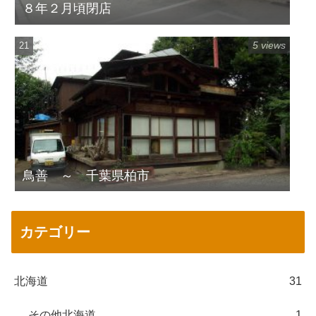
８年２月頃閉店
5 views
鳥善 ～ 千葉県柏市
カテゴリー
北海道
31
その他北海道
1