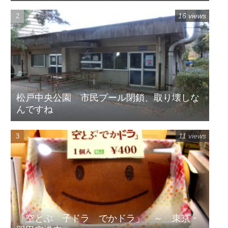
16 views
松戸中央公園 市民プール閉鎖、取り壊しな
んですね
11 views
「空とぶ 子ドラ でかドラ」 ～ 東京・