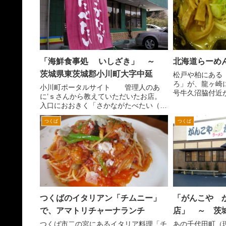
あるのが、ライト
「海鮮食事処 いしざき」 ～
北海道らーめ
茨城県東茨城郡小川町大字中延
松戸や柏にある
ろ」が、龍ヶ崎
小川町ポータルサイト 管理人のあ
号牛久沼脇付近
に’ｓさんから教えていただいたお店。
へ入ってきます
入口におおきく「さかながたべたい（魚
れます。 竜ケ
が食べたい）」と書いてある様に魚料理
ずる道です。し
つくば
つくば
がメインのお店です。 場所は、石岡か
ータウンのイトー
らの国道３５５号線からオカメ納豆Ｔ字
路を左折し、しばらく行く...
つくばのイタリアン「チムニー」
「がんこや 
で、アマトリチャーナランチ
店」 ～ 茨
つくば市二の宮にあるイタリア料理「チ
あの千代田町（