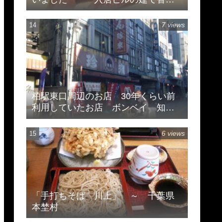
のため
7 views
柏駅東口周辺のお店 30年くらい前
利用していたお店 ボンベイ 知味
斎 珍来
6 views
「手打ちそば 川上」 ～ 千葉県
本埜村