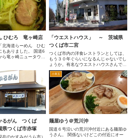
オンの本...
ん ひむろ 竜ヶ崎店
「ウエストハウス」 ～ 茨城県
つくば市二宮
「北海道らーめん ひむ
にもありました。 国道6
つくば市内の洋食レストランとしては、
から竜ヶ崎ニュータウン
もう３０年ぐらいになるんじゃないでし
。上下線どちらからも入
ょうか。有名なウエストハウスさんで
崎ニュ―タウンウンへ通
す。 おしゃれなつくば学園都市のお店
ばらく走ると竜ヶ崎ニュ
小美玉
らしいお店。アメリカンカジュアルっぽ
ヨカー...
い店舗の雰囲気で、いつも若い女性やカ
ップルでにぎわってます。 ...
かるがん つくば
麺屋ゆう＠荒川沖
城県つくば市赤塚
国道６号沿いの荒川沖付近にある麺屋ゆ
うさん。 関係ないけどこの付近にオー
現在のかすみがうら市）