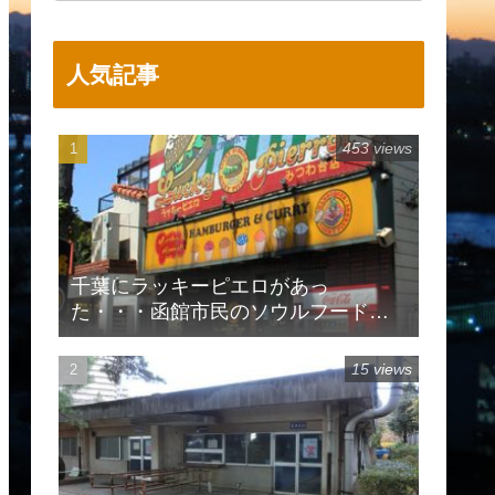
人気記事
453 views
千葉にラッキーピエロがあっ
た・・・函館市民のソウルフードで
有名
15 views