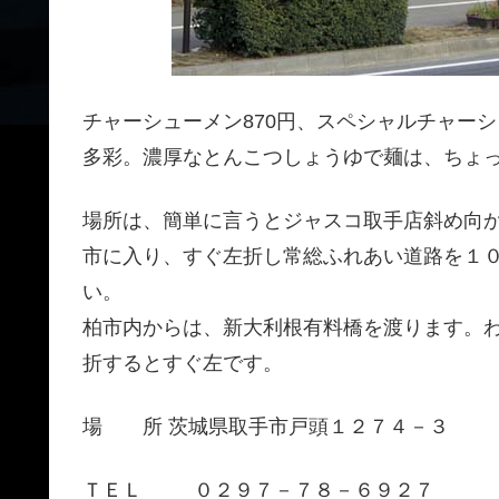
チャーシューメン870円、スペシャルチャーシ
多彩。濃厚なとんこつしょうゆで麺は、ちょ
場所は、簡単に言うとジャスコ取手店斜め向
市に入り、すぐ左折し常総ふれあい道路を１
い。
柏市内からは、新大利根有料橋を渡ります。
折するとすぐ左です。
場 所 茨城県取手市戸頭１２７４－３
ＴＥＬ ０２９７－７８－６９２７