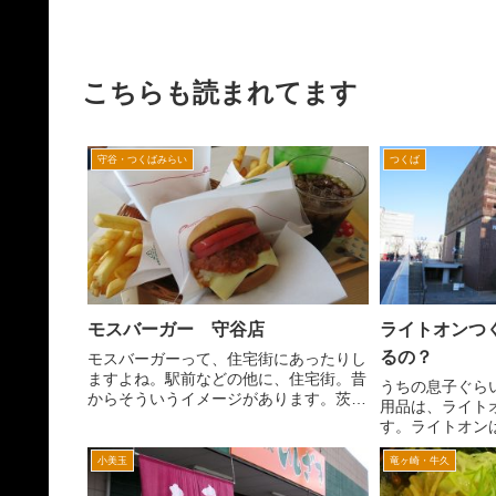
こちらも読まれてます
守谷・つくばみらい
つくば
モスバーガー 守谷店
ライトオンつ
るの？
モスバーガーって、住宅街にあったりし
ますよね。駅前などの他に、住宅街。昔
うちの息子ぐら
からそういうイメージがあります。茨城
用品は、ライト
県守谷市にあるモスバーガー守谷店もそ
す。ライトオン
んな感じの場所にあります。 国堂294
ショッピングモ
号線の守谷駅より取手よりの交差点を常
小美玉
竜ヶ崎・牛久
ードサイドは、
総ふれあい道路方面へ...
が、つくば市