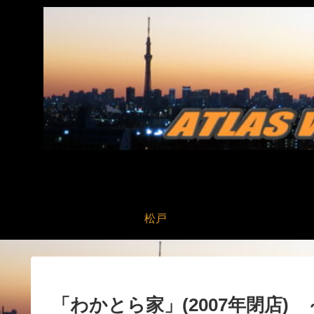
松戸
「わかとら家」(2007年閉店)