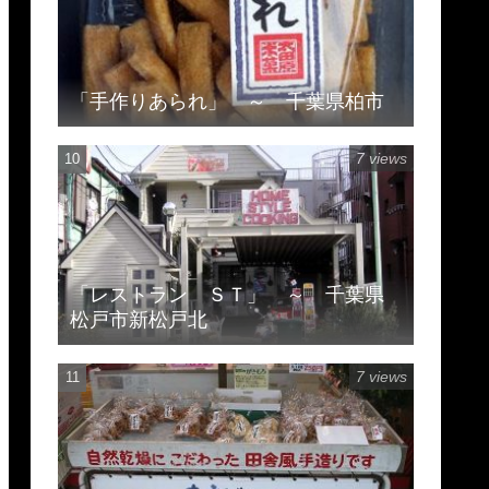
「手作りあられ」 ～ 千葉県柏市
7 views
「レストラン ＳＴ」 ～ 千葉県
松戸市新松戸北
7 views