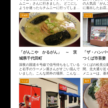
ムニー」さんに行きました。 どこにし
の人気店「がん
ようか迷ったらチムニーに行ってしまい
に進出したお店
ます。ただ混んでいるんで、駐車場が入
ょっと年季がは
茨城県
つくば
れないことが多々あり。 一応混んでる
が、こちらは新
時間帯をずらして訪問していますが、そ
らーめん屋さん
れでも入れないことが多い...
ね。千代田店と違
「がんこや かるがん」 ～ 茨
「ザ・ハンバ
城県千代田町
つくば市吾妻
深夜の国道６号線で信号待ちをしている
つくばの松見公
と右手のラーメン屋さんがすごい混んで
間、北大通り近
いました。こんな郊外の場所、こんな時
メニューは、基
間になんで混んでるの？ ここがこの石
ンです。 それ
つくば
取手
岡、かすみがうら市（旧千代田町）で有
り、味にも自信
名な「ラーメンショップ がんこや」、
いかなとおもい
現在は「がんこや かるが...
ょっと場所が、通