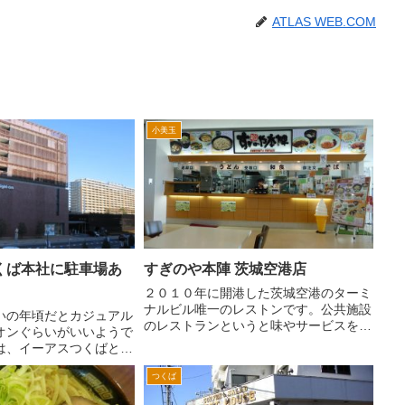
ATLAS WEB.COM
小美玉
くば本社に駐車場あ
すぎのや本陣 茨城空港店
２０１０年に開港した茨城空港のターミ
ナルビル唯一のレストンです。公共施設
いの年頃だとカジュアル
のレストランというと味やサービスを期
オンぐらいがいいようで
待できない。 そのような場合が多いと
は、イーアスつくばとか
個人的には思うんです。でもこちら茨城
ールに入っています。ロ
空港は和食レストランチェーンのすぎの
つくば
守谷や龍ケ崎はあります
や本陣さんが、オペレーシ...
内はほぼありません。