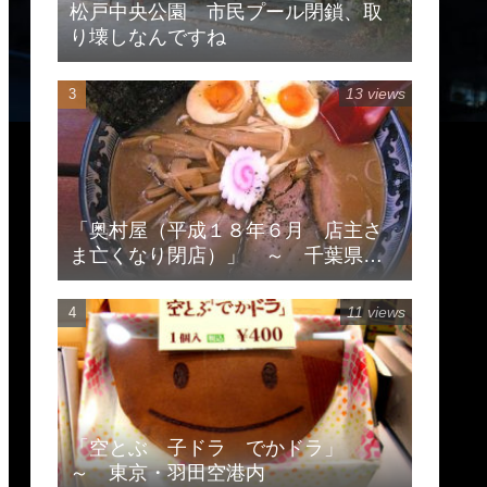
松戸中央公園 市民プール閉鎖、取
り壊しなんですね
13 views
「奥村屋（平成１８年６月 店主さ
ま亡くなり閉店）」 ～ 千葉県柏
市豊住
11 views
「空とぶ 子ドラ でかドラ」
～ 東京・羽田空港内