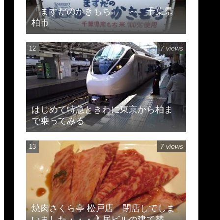
「ますだのかきもち」 ～ 千葉県
柏市
7 views
はじめて特急ときわに東京から柏ま
で乗ってみる
7 views
焼肉さくら亭 松戸店 閉店してしま
いました・・・入居ビルの建て替え