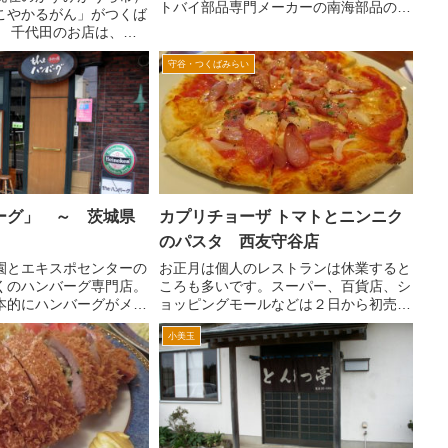
トバイ部品専門メーカーの南海部品のお
こやかるがん」がつくば
店があったが、最近みかけないな。閉店
。 千代田のお店は、ち
しちゃったのかな。 店内には、いろい
いった雰囲気のお店です
ろご案内がでていて、楽しいです。 調
守谷・つくばみらい
しいのと雰囲気が新興の
味料が、きれいにおいてあ...
かと思うほど明るいです
い、テー...
ーグ」 ～ 茨城県
カプリチョーザ トマトとニンニク
のパスタ 西友守谷店
園とエキスポセンターの
お正月は個人のレストランは休業すると
くのハンバーグ専門店。
ころも多いです。スーパー、百貨店、シ
本的にハンバーグがメイ
ョッピングモールなどは２日から初売
だけハンバーグにこだわ
り、福袋の販売をするためやってます。
小美玉
があるということじゃな
そのためそこに併設しているレストラン
ます。おいしいです♪ち
もやってます。 茨城県守谷市にある
りより奥...
西友を核にした施設「楽市」...