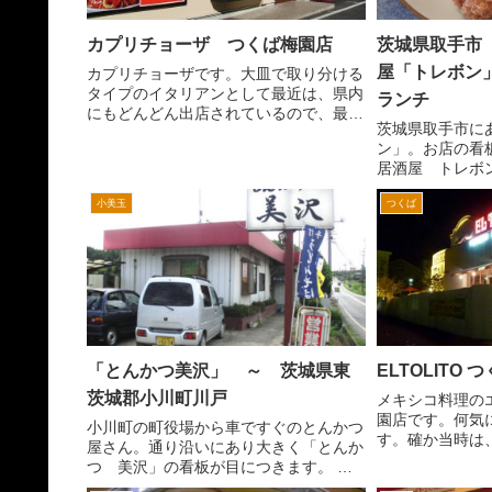
カプリチョーザ つくば梅園店
茨城県取手市
屋「トレボン
カプリチョーザです。大皿で取り分ける
タイプのイタリアンとして最近は、県内
ランチ
にもどんどん出店されているので、最初
茨城県取手市に
の頃ほどの混雑にはならないかと思いま
ン」。お店の看
す。 こちらつくば梅園店は、つくばＹ
居酒屋 トレボ
ＯＵワールドの施設内にあります。県道
屋というか雰囲
土浦、野田線沿いにあり、...
小美玉
つくば
レストランの
そばに井野団地
ので、夜はお酒を
「とんかつ美沢」 ～ 茨城県東
ELTOLITO
茨城郡小川町川戸
メキシコ料理の
園店です。何気
小川町の町役場から車ですぐのとんかつ
す。確か当時は
屋さん。通り沿いにあり大きく「とんか
ェーンのカスミ
つ 美沢」の看板が目につきます。 場
ンココスがメキ
所は、国道６号石岡消防署交差点を鉾