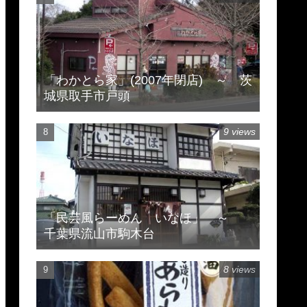
「わかとら家」(2007年閉店) ～ 茨
城県取手市戸頭
9 views
「民芸風らーめん いなほ」 ～
千葉県流山市駒木台
8 views