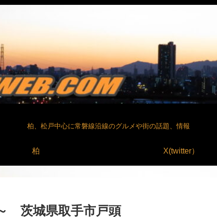
柏、松戸中心に常磐線沿線のグルメや街の話題、情報
柏
X(twitter）
 ～ 茨城県取手市戸頭