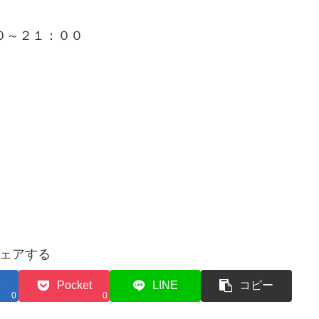
０～２１：００
ェアする
Pocket
LINE
コピー
0
0