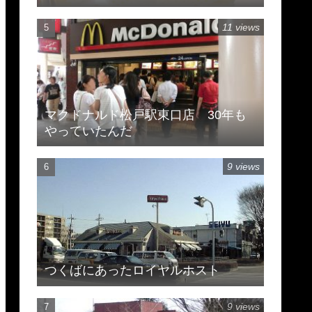
11 views
マクドナルド松戸駅東口店 30年も
やっていたんだ
9 views
つくばにあったロイヤルホスト
9 views