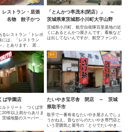
 レストラン・居酒
「とんかつ亭茂木(閉店）」 ～
」 名物 餃子かつ
茨城県東茨城郡小川町大字山野
茨城県小川町、航空自衛隊百里基地の近
くにあるとんかつ屋さんです。看板など
あるレストラン「トレボ
は出してないんですが、航空ファンのみ
板には、「レストラン
なさまはご存知のお店じゃないかなと思
ン」とあります。 居酒
います。 というのも国道6号方面から百
気はあまりなく、明るい
里基地に行く際、右へ行くと０３エン
取手
雰囲気なんですけど。
ド、左へ行くと２１エンド...
という大きな団地がある
飲みに来...
 つくば学園店
たいやき宝尽舎 閉店 ～ 茨城
県取手市
エルトリート つくば学
に20年以上前からありま
取手で一番有名なたいやき屋さんでしょ
、茨城地盤のスーパーチ
うかねえ。昔ながらのたいやき専門店と
傘下のファミレスチェー
いう雰囲気と屋号の「とりでたいやき宝
シコ料理をメインにして
尽舎」というのが、とてもいいですね