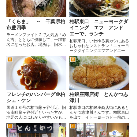
存在に。そんな流れでか、９月
つつ進むと右手にあります。 中
く...
華...
「くらま」 ～ 千葉県柏
柏駅東口 ニューヨークダ
市豊四季
イニング エフ アンド
エーで、ランチ
ラーメンファイト２で人気店「め
ん吉」とともに優勝して、一躍有
柏駅東口、いわゆる裏カシにある
名になったお店。場所は、旧水戸
おしゃれなレストラン「ニューヨ
街道のヤングボウルの高架橋の交
ークダイニングエフアンドエー
差点、つまりめん吉がある交差点
（NewYork DINING F＆A）」に
を柏方面へ。ちょっと進むと信号
柏
柏
ランチにいきました。 柏駅東口
があるＴ字路があるのですが、そ
のハウディーモール（イトーヨー
の交差点の右手です。店舗脇に
カドーの前の道）を直進。旧水戸
駐...
街道の交差点を横...
フレンチのハンバーグ＠柏
柏銀座商店街 とんかつ志
シェ・ケン
津川
国道１６号の柏市藤ヶ谷付近。旧
柏駅東口の柏銀座商店街にあると
沼南町藤ヶ谷付近といった方が、
んかつ志津川さんです。柏駅東口
地元の人にはわかりやすいかもし
を出て、イトーヨーカドー前の通
れません。 中華料理の「珍来」
りを旧水戸街道までいきます。旧
柏
柏
と「らーめん俺ってい」がある交
水戸街道の交差点の右手に柏神社
差点というと知っているひとは、
があります。 柏神社の左の路
多いかもしれないです。 珍来と
地をまっすぐ行きます。左手に柏