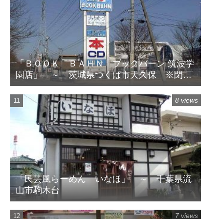
「ＢＯＯＫ ＢＡＨＮ ブックバーン 筑波学
園店」 ～ 茨城県つくば市天久保 ※閉店
してます
8 views
「民芸風らーめん いなほ」 ～ 千葉県流
山市駒木台
7 views