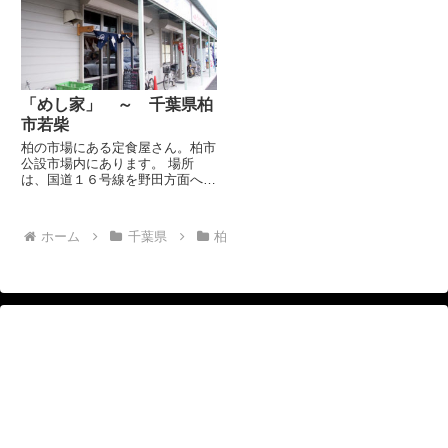
勧めとのことでした。 場所は、
国道16号呼塚交差点から野田方
面へ。最初の信号を柏警察方面
へ...
「めし家」 ～ 千葉県柏
市若柴
柏の市場にある定食屋さん。柏市
公設市場内にあります。 場所
は、国道１６号線を野田方面へ。
若柴の交差点（右手に大きなパチ
ンコ屋さんと「柏市公設市場」の
看板あり）を右折します。すぐに
ホーム
千葉県
柏
左折して、公設市場内へ入りま
す。まっすぐと進み、ひらけてき
たら...