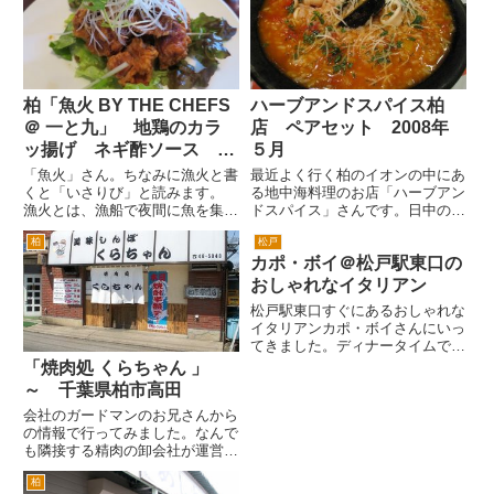
ャ州というのは、イタリアの下の
店で、旦那さんが厨房で調理を
左・・・地理が、苦手なんです
し、奥さんが料理を運ぶみたいな
が、え～南の西、南西になるんで
ものが多かったです。 そん
す...
な...
柏「魚火 BY THE CHEFS
ハーブアンドスパイス柏
＠ 一と九」 地鶏のカラ
店 ペアセット 2008年
ッ揚げ ネギ酢ソース 定
５月
食
「魚火」さん。ちなみに漁火と書
最近よく行く柏のイオンの中にあ
くと「いさりび」と読みます。
る地中海料理のお店「ハーブアン
漁火とは、漁船で夜間に魚を集め
ドスパイス」さんです。日中のラ
るために焚かれる薪です。 現代
ンチタイムは、混雑しています
柏
松戸
の漁船でいうと、集魚灯みたいな
が、平日の夜は、比較的すいてい
カポ・ボイ＠松戸駅東口の
役目をする火です。 しかしこ
てゆっくり出来ておススメです。
ちらは、「魚火」さんです。これ
本日は、ペアセットのオジャ（リ
おしゃれなイタリアン
で「うおっか」と読みます。
ゾットみたいなもの）を頼んで
松戸駅東口すぐにあるおしゃれな
...
み...
イタリアンカポ・ボイさんにいっ
てきました。ディナータイムで
す。JR松戸駅東口を出て、ダブ
「焼肉処 くらちゃん 」
ルデッキを進んでイトーヨーカド
～ 千葉県柏市高田
ーの前へ。イトーヨーカドーの二
会社のガードマンのお兄さんから
階の歩行者デッキを向かって右側
の情報で行ってみました。なんで
の高層マンションへ移動。このマ
も隣接する精肉の卸会社が運営し
ン...
ているお店で、サービスデーに行
柏
くといろいろと特典があるのでお