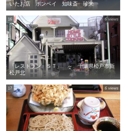
いたお店 ボンベイ 知味斎 珍来
6 views
「レストラン ＳＴ」 ～ 千葉県松戸市新
松戸北
6 views