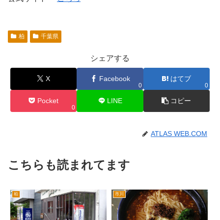
柏
千葉県
シェアする
X
Facebook
はてブ
0
0
Pocket
LINE
コピー
0
ATLAS WEB.COM
こちらも読まれてます
柏
市川