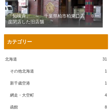
「知味斉」 ～ 千葉県柏市柏東口店 ※一
度閉店した旧店舗
カテゴリー
北海道
31
その他北海道
1
新千歳空港
1
網走・大空町
4
函館
8