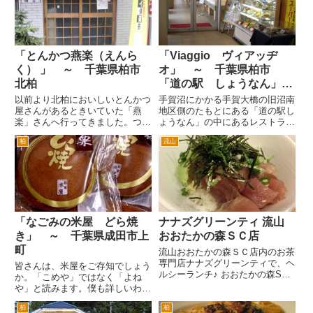
俺っていのある交差点の一角に
ローカルでは有名なホワイト餃
フ...
子...
「とんかつ燕楽（えんら
「Viaggio ヴィアッヂ
く） 」 ～ 千葉県柏市
オ」 ～ 千葉県柏市
北柏
「道の駅 しょうなん」
内
以前より北柏においしいとんかつ
手賀沼にかかる手賀大橋の旧沼南
屋さんがあるときいていた「燕
地区側のたもとにある「道の駅し
楽」さんへ行ってきました。つば
ょうなん」の中にあるレストラ
めが楽しむと書いて「えんらく」
ン。こういう施設にあるレストラ
柏
流山
と呼ぶそうです。 こちらは、東
ンというと便利だけどお味につい
京・新橋の「とんかつ燕楽」の支
ては、イマイチという印象があっ
店、のれんわけになるようです。
たのですが、こちら結構いいで
ＪＲ北柏駅南口を出て、左手方向
す。 というのは場所が道の駅な
へ...
ので...
「なごみの米屋 どら焼
ナナズグリーンティ 流山
き」 ～ 千葉県成田市上
おおたかの森ＳＣ店
町
流山おおたかの森ＳＣ店内のお茶
専門店ナナズグリーンティで、ヘ
皆さんは、米屋をご存知でしょう
ルシーランチ♪ おおたかの森SC
か。「こめや」ではなく「よね
レストラン街にある緑茶をテーマ
や」と読みます。僕も詳しいわけ
にしたカフェ。ランチタイムは、
ではないのですが、千葉県内で
ヘルシーなセットメニューもあり
柏
柏
は、羊かんというと「米屋」とい