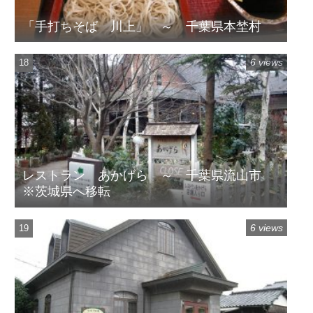
「手打ちそば 川上」 ～ 千葉県本埜村
6 views
レストラン あかげら ～ 千葉県流山市
※茨城県へ移転
6 views