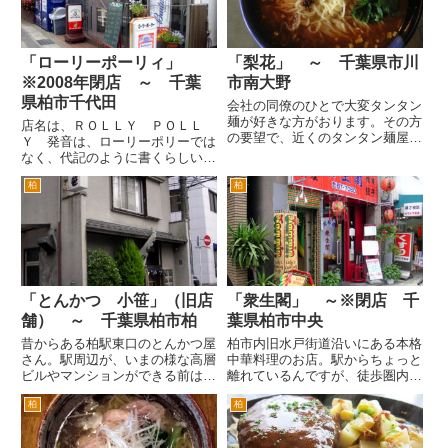
「ローリーポーリィ」
「梨花」 ～ 千葉県市川
※2008年閉店 ～ 千葉
市南大野
県柏市千代田
会社の同僚のひとで大変タンタン
麺が好きな方がおります。その方
店名は、ＲＯＬＬＹ ＰＯＬＬ
の要望で、近くのタンタン麺屋さ
Ｙ 発音は、ローリーポリーでは
んを調べていて見つけたお店。口
なく、代記のように書くらしい。
コミ情報では、タンタン麺がおい
こちらは、サッカーＪリーグの柏
しいらしい。 場所は、ＪＲ武蔵
柏
柏
レイソルの選手がよく来店するら
野線市川大野駅を出て、前の通り
しい・・・といううわさで有名に
を横断して垂直に走る道を南大
なったお店。 うわさが先行かあ
野...
るいは、98年にテレビ東京の
「ア...
「とんかつ 小笹」（旧店
「衆生閣」 ～※閉店 千
舗） ～ 千葉県柏市柏
葉県柏市中央
昔からある柏駅東口のとんかつ屋
柏市内旧水戸街道沿いにある本格
さん。駅周辺が、いまの様な高層
中華料理のお店。駅からちょっと
ビルやマンションができる前は、
離れているんですが、徒歩圏内で
風景にマッチした「街のとんかつ
す。柏駅東口を出て、ヨーカドー
柏
柏
屋」さんとい感じでしたが、数年
前のハウディーモールを進みま
前に店舗裏手に高層のマンション
す。旧水戸街道の交差点を右折し
ができたりして、ちょっと浮いた
ます。左手に千葉銀をやりすごし