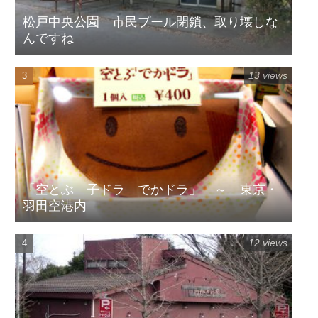
松戸中央公園 市民プール閉鎖、取り壊しな
んですね
13 views
「空とぶ 子ドラ でかドラ」 ～ 東京・
羽田空港内
12 views