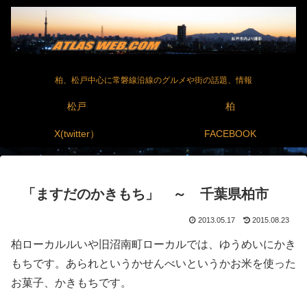
柏、松戸中心に常磐線沿線のグルメや街の話題、情報
松戸
柏
X(twitter）
FACEBOOK
「ますだのかきもち」 ～ 千葉県柏市
2013.05.17
2015.08.23
柏ローカルルいや旧沼南町ローカルでは、ゆうめいにかき
もちです。あられというかせんべいというかお米を使った
お菓子、かきもちです。