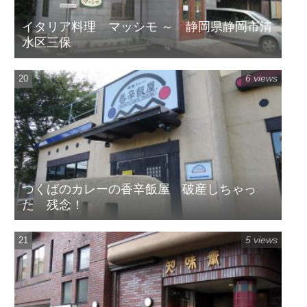
イタリア料理 マッシモ ～ 静岡県静岡市清
水区三保
6 views
つくばのカレーの香辛飯屋 破産しちゃっ
た 残念！
5 views