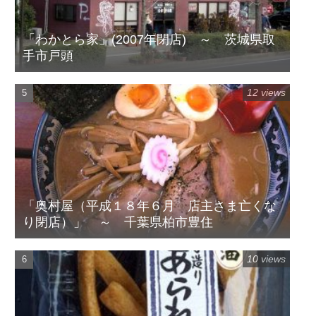
「わかとら家」(2007年閉店) ～ 茨城県取
手市戸頭
12 views
「奥村屋（平成１８年６月 店主さま亡くな
り閉店）」 ～ 千葉県柏市豊住
10 views