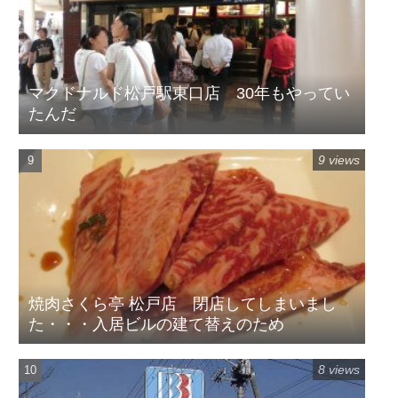
マクドナルド松戸駅東口店 30年もやってい
たんだ
9 views
焼肉さくら亭 松戸店 閉店してしまいまし
た・・・入居ビルの建て替えのため
8 views