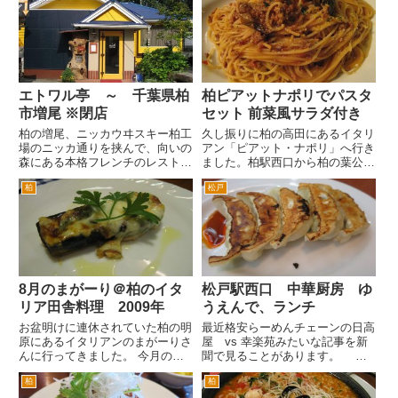
ます。 入り口で先に注文をしま
う方が多いかもしれません。 京
す。先に店頭にあるメニューを...
都の老舗店「虎屋」や「鶴屋八
幡」などほどの全国区ではないの
ですが...
エトワル亭 ～ 千葉県柏
柏ピアットナポリでパスタ
市増尾 ※閉店
セット 前菜風サラダ付き
柏の増尾、ニッカウヰスキー柏工
久し振りに柏の高田にあるイタリ
場のニッカ通りを挟んで、向いの
アン「ピアット・ナポリ」へ行き
森にある本格フレンチのレストラ
ました。柏駅西口から柏の葉公園
ンです。以前同じ場所で、レスト
方面へず～っと行ったバス通り沿
柏
松戸
ラン エトワルとして営業してい
いにあります。 夜だったので、
ましたが、しばし休業していまし
結構店内は混んでました。カップ
た。 その後の２００８年７月に
ル、グループなどが多かったでし
装いも新たに「エトワル亭」と
ょうか。 やはりパスタが食べ
い...
た...
8月のまがーり＠柏のイタ
松戸駅西口 中華厨房 ゆ
リア田舎料理 2009年
うえんで、ランチ
お盆明けに連休されていた柏の明
最近格安らーめんチェーンの日高
原にあるイタリアンのまがーりさ
屋 vs 幸楽苑みたいな記事を新
んに行ってきました。 今月のま
聞で見ることがあります。 僕
がーりさんのテーマは、サルデー
が子供の頃のらーめん屋さんとい
柏
柏
ニャ州だそうです。 サルデーニ
うと、駅前などの街中の小さなお