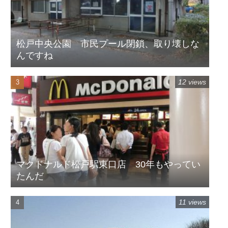
松戸中央公園 市民プール閉鎖、取り壊しな
んですね
12 views
マクドナルド松戸駅東口店 30年もやってい
たんだ
11 views