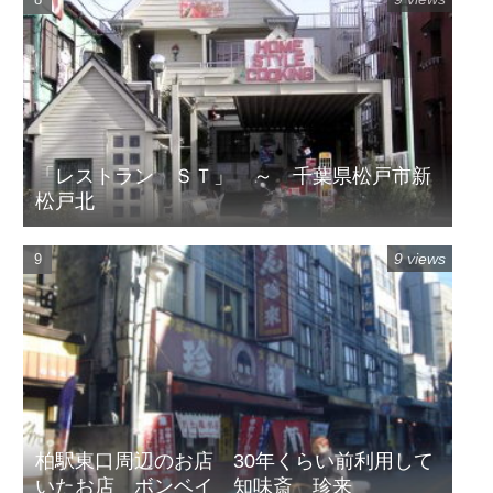
「レストラン ＳＴ」 ～ 千葉県松戸市新
松戸北
9 views
柏駅東口周辺のお店 30年くらい前利用して
いたお店 ボンベイ 知味斎 珍来