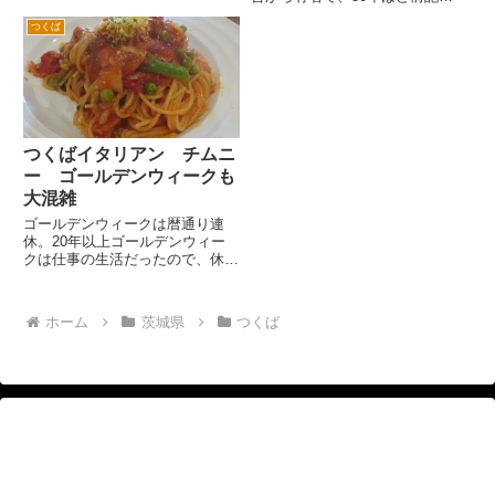
道市へ。 ここは、昔水運で栄え
にあるのは吾妻店とつくば西武の
た街道筋のためかそば屋さんがた
つくば
向かいにも店舗があったかと思い
くさんあります。国道沿いだけで
ます。 上記の2店舗は現在閉店し
も数店のそば屋が見られます。
ています。 当時から現在でも
...
営業しているのが、ここつくば...
つくばイタリアン チムニ
ー ゴールデンウィークも
大混雑
ゴールデンウィークは暦通り連
休。20年以上ゴールデンウィー
クは仕事の生活だったので、休み
と言われてもなんかピンとこな
い。 ゴールデンウィークはどこ
も混んでいるだろうという前提
ホーム
茨城県
つくば
で、午後2時頃につくばの人気イ
タリアン「チムニー」さんに行っ
てみま...