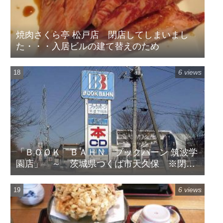
焼肉さくら亭 松戸店 閉店してしまいまし
た・・・入居ビルの建て替えのため
6 views
「ＢＯＯＫ ＢＡＨＮ ブックバーン 筑波学
園店」 ～ 茨城県つくば市天久保 ※閉店
してます
6 views