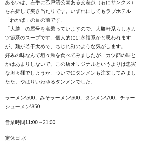
あるいは、左手に乙戸沼公園ある交差点（右にサンクス）
を右折して突き当たりです。いずれにしてもラブホテル
「わかば」の目の前です。
「大勝」の屋号を名乗っていますので、大勝軒系らしきカ
ツ節系のスープです。個人的には永福系かと思われます
が、麺が若干太めで、ちじれ麺のような気がします。
好みの味なんで坦々麺を食べてみましたが、カツ節の味と
かはあまりしないで、この店オリジナルというよりは忠実
な坦々麺でしょうか。ついでにタンメンも注文してみまし
たた、やはりいわゆるタンメンでした。
ラーメン\500、みそラーメン\600、タンメン\700、チャー
シューメン\850
営業時間11:00～21:00
定休日 水