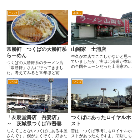
つくば
小美玉
常勝軒 つくばの大勝軒系
山岡家 土浦店
らーめん
牛久が本店でここしかないと思っ
ていましたが、実は北海道が本店
つくばの大勝軒系のラーメン店
の全国チェーンだった山岡家の土
「常勝軒」さんに行ってきまし
浦店です。 神立方面から土浦市
た。考えてみると10年ほど前に
街へ入ってくる幹線道路沿い、土
柏に大勝軒系のお店で同名の常勝
浦郵便局の近くにあります。 最
つくば
つくば
軒というお店がありました。 そ
近ロードサイドに出店攻勢をかけ
の後何度か屋号を変えて同じ大勝
ている山岡家ですが、牛久以外
軒系列のラーメン店でしたが、い
の...
まはとんかつ屋さんになってます
ね。...
「友朋堂書店 吾妻店」
つくばにあったロイヤルホ
～ 茨城県つくば市吾妻
スト
なんてことないつくばにある本屋
昔は、つくば市街にもロイヤルホ
さんです。僕がよく行く、好きな
ストがあったんですよ。閉店しち