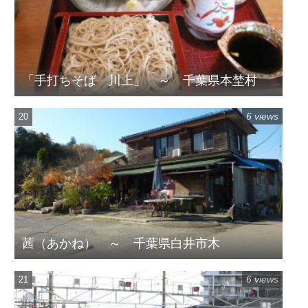
「手打ちそば 川上」 ～ 千葉県本埜村
6 views
茜（あかね） ～ 千葉県白井市木
6 views