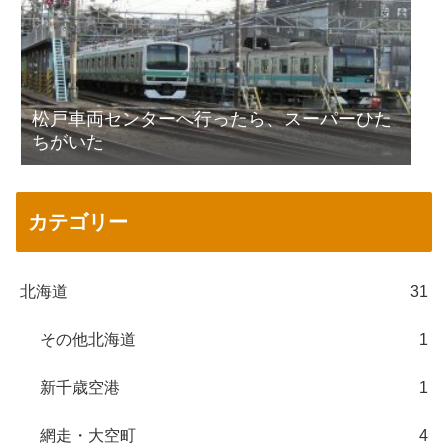
松戸車両センターへ行ったら、スーパーひた
ちがいた
カテゴリー
北海道
31
その他北海道
1
新千歳空港
1
網走・大空町
4