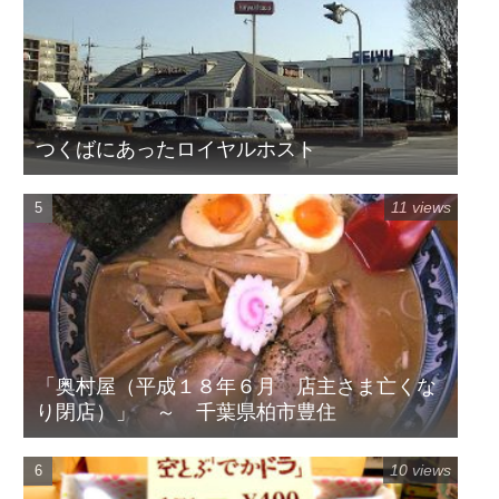
つくばにあったロイヤルホスト
11 views
「奥村屋（平成１８年６月 店主さま亡くな
り閉店）」 ～ 千葉県柏市豊住
10 views