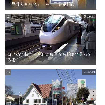
「手作りあられ」 ～ 千葉県柏市
8 views
はじめて特急ときわに東京から柏まで乗って
みる
7 views