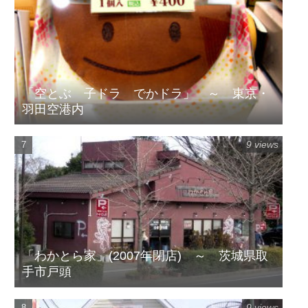
「空とぶ 子ドラ でかドラ」 ～ 東京・
羽田空港内
9 views
「わかとら家」(2007年閉店) ～ 茨城県取
手市戸頭
9 views