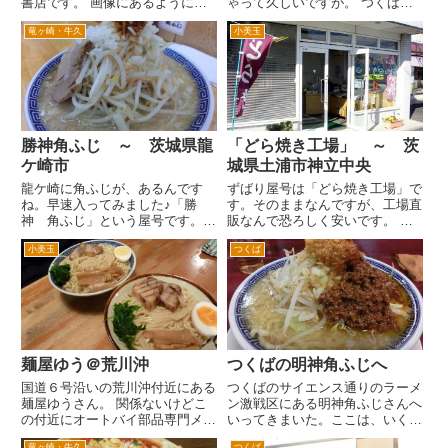
書店です。 画像にあるように煙
ゃって久しいですが。 つくばセ
突みたいに突き出た「本」という
ンター付近の学園西大通とＲ４０
竜ヶ崎・牛久
小美玉
文字だけのネオンが夜になるとと
８が交差する学園の要衝「学園
ても目立ちます。 ちょっと奥ま
西」交差点に以前あったロイヤル
っていてわかりづらい場所です
ホストの店舗です。住所は、つく
が、いつも混んでますね。研究学
ば市東新井付近です。 現在は、
園...
写...
勝神角ふじ ～ 茨城県龍
「どら焼き工場」 ～ 茨
ケ崎市
城県土浦市神立中央
龍ケ崎に角ふじが、あるんです
ずばり屋号は「どら焼き工場」で
ね。早速入ってみました♪「勝
す。そのままなんですが、工場直
神 角ふじ」という屋号です。
販なんで恐ろしく安いです。 オ
おなじみ角ふじらしい看板です。
ーソドックスで直径１２センチの
小美玉
つくば
場所は、国道6号線の牛久沼脇の
「ジャンボどら焼き」は、な、な
龍ケ崎ニュータウンに行く道をひ
んと５０円（税抜き）、栗どら焼
たすらすすみます。 イトーヨー
きが８０円（税抜き）という今ど
カドーを過ぎて、中根の交差点も
き考えられない価格です。工場
過ぎ...
直...
麺屋ゆう＠荒川沖
つくばの明神角ふじへ
国道６号沿いの荒川沖付近にある
つくばのサイエンス通りのラーメ
麺屋ゆうさん。 関係ないけどこ
ン激戦区にある明神角ふじさんへ
の付近にオートバイ部品専門メー
いってきまいた。ここは、いく度
カーの南海部品のお店があった
に店員さんが違うような。 茨城
竜ヶ崎・牛久
つくば