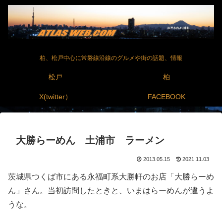
柏、松戸中心に常磐線沿線のグルメや街の話題、情報
松戸
柏
X(twitter）
FACEBOOK
大勝らーめん 土浦市 ラーメン
2013.05.15
2021.11.03
茨城県つくば市にある永福町系大勝軒のお店「大勝らーめ
ん」さん。当初訪問したときと、いまはらーめんが違うよ
うな。