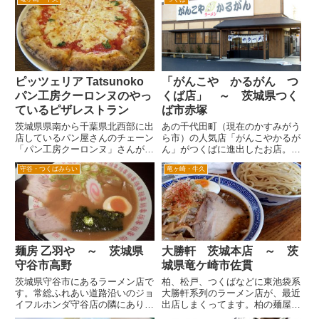
が、最近みかけないな。閉店しち
大勝軒グループ内で人のシフトを
ゃったのかな。 店内には、いろ
しているのだろうか。あるいは、
いろご案内がでていて、楽しいで
たまたまだろうか。 すいている
す。 調味料が、きれいにおいて
時は、いつもは座敷へ座れるの
あ...
だ...
ピッツェリア Tatsunoko
「がんこや かるがん つ
パン工房クーロンヌのやっ
くば店」 ～ 茨城県つく
ているピザレストラン
ば市赤塚
茨城県県南から千葉県北西部に出
あの千代田町（現在のかすみがう
店しているパン屋さんのチェーン
ら市）の人気店「がんこやかるが
「パン工房クーロンヌ」さんが茨
ん」がつくばに進出したお店。
城県竜ヶ崎市でピザ、パスタのレ
千代田のお店は、ちょっと年季が
守谷・つくばみらい
竜ヶ崎・牛久
ストランをやってます。 国道6
はいった雰囲気のお店ですが、こ
号牛久沼付近から竜ヶ崎ニュータ
ちらは新しいのと雰囲気が新興の
ウンへと通じるニュータウンの幹
らーめん屋さんかと思うほど明る
線道路の最後の方の左側にあり...
いですね。千代田店と違い、テ
ー...
麺房 乙羽や ～ 茨城県
大勝軒 茨城本店 ～ 茨
守谷市高野
城県竜ケ崎市佐貫
茨城県守谷市にあるラーメン店で
柏、松戸、つくばなどに東池袋系
す。常総ふれあい道路沿いのジョ
大勝軒系列のラーメン店が、最近
イフルホンダ守谷店の隣にありま
出店しまくってます。柏の麺屋こ
す。 以前は、「里の蔵」という
うじ、匠神角ふじ（新松戸、上本