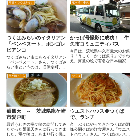
守谷・つくばみらい
竜ヶ崎・牛久
喜多方ラーメンのお店でした。蔵
郷、南柏、つくば市内などの角ふ
という店名から店舗もお蔵をイメ
じなど）、柏の大勝軒、優勝軒な
ージした白い壁に瓦屋根の雰囲気
ど。この界隈の系列は、この佐貫
のお店でした。 この里の蔵
の大勝軒からと記憶していま
が、...
す。...
つくばみらいのイタリアン
かっぱ号撮影に成功！ 牛
「ベンベヌート」ボンゴレ
久市コミュニティバス
ビアンコ
今日は、茨城県牛久市最大のお祭
り「うしく かっぱ祭り」ですね
つくばみらい市にあるイタリアン
え。河童の絵で有名な日本画家小
「ベンベヌート」さん。つくばみ
川芋銭の居所があったことに由来
らい市というのは、旧伊奈町、旧
するんですが。 そんな河童で町
谷和原村が合併してできた市で
おこしをしている牛久市のコミュ
竜ヶ崎・牛久
つくば
す。 その旧伊奈町の中心部にあ
ニティバスは、やはりというか当
ります。 場所の説明が難し
然「かっぱ号」(^^ゞ たまに...
い・・・国道６号から酒詰交差点
を県道１９号をつくばみらい方面
へ入...
麺風天 ～ 茨城県龍ケ崎
ウエストハウス＠つくば
市愛戸町
で、ランチ
最近うわさの竜ケ崎の訪問してみ
久しぶりにやってきたつくばの洞
たかった麺風天さんに行ってきま
峰公園そばの洋食屋さん「ウエス
した。竜ケ崎は、あまり行く機会
トハウス」さん。つくばのレスト