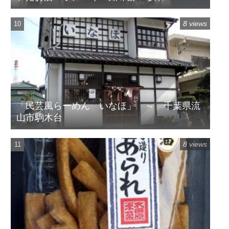
8 views
「民芸風らーめん いなほ」 ～ 千葉県流
山市駒木台
8 views