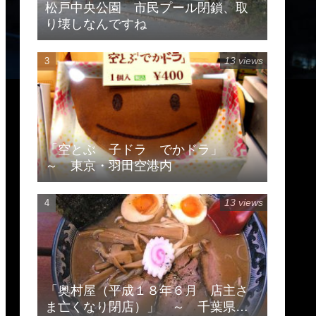
松戸中央公園 市民プール閉鎖、取
り壊しなんですね
13 views
「空とぶ 子ドラ でかドラ」
～ 東京・羽田空港内
13 views
「奥村屋（平成１８年６月 店主さ
ま亡くなり閉店）」 ～ 千葉県柏