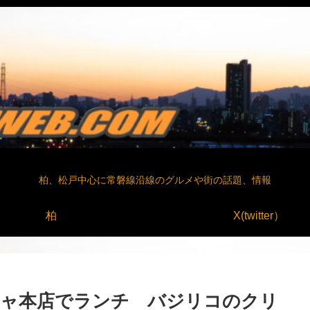
柏、松戸中心に常磐線沿線のグルメや街の話題、情報
柏
X(twitter）
ニャ本店でランチ バジリコのクリ