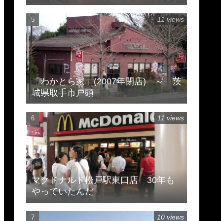
市豊住
11 views
「わかとら家」(2007年閉店) ～ 茨
城県取手市戸頭
11 views
マクドナルド松戸駅東口店 30年も
やっていたんだ
10 views