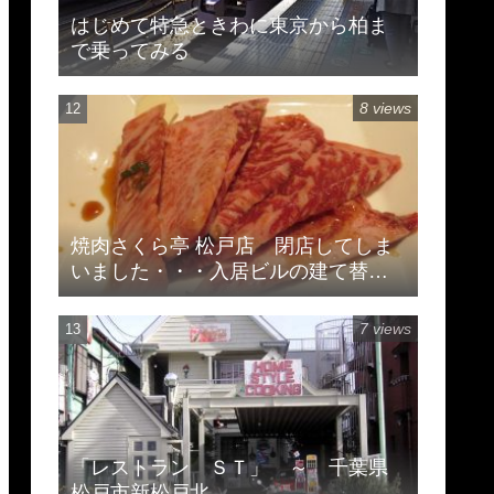
はじめて特急ときわに東京から柏ま
で乗ってみる
8 views
焼肉さくら亭 松戸店 閉店してしま
いました・・・入居ビルの建て替え
のため
7 views
「レストラン ＳＴ」 ～ 千葉県
松戸市新松戸北