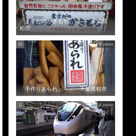
「ますだのかきもち」 ～ 千葉県
柏市
8 views
「手作りあられ」 ～ 千葉県柏市
8 views