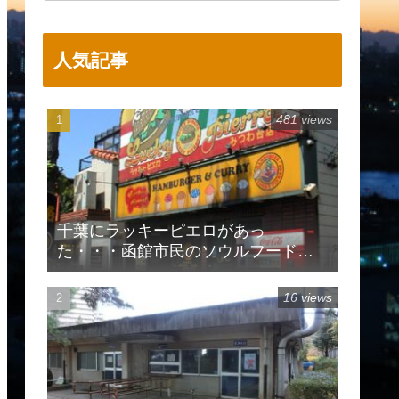
人気記事
481 views
千葉にラッキーピエロがあっ
た・・・函館市民のソウルフードで
有名
16 views