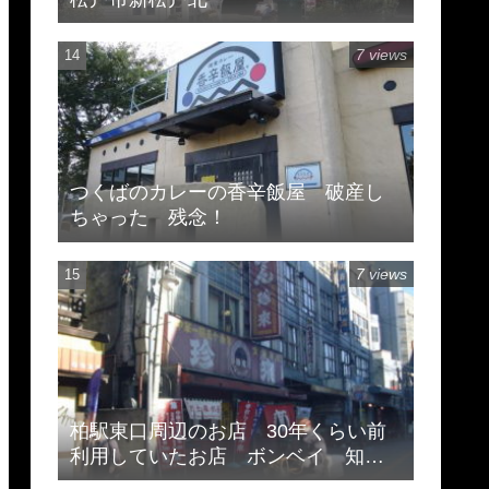
7 views
つくばのカレーの香辛飯屋 破産し
ちゃった 残念！
7 views
柏駅東口周辺のお店 30年くらい前
利用していたお店 ボンベイ 知味
斎 珍来