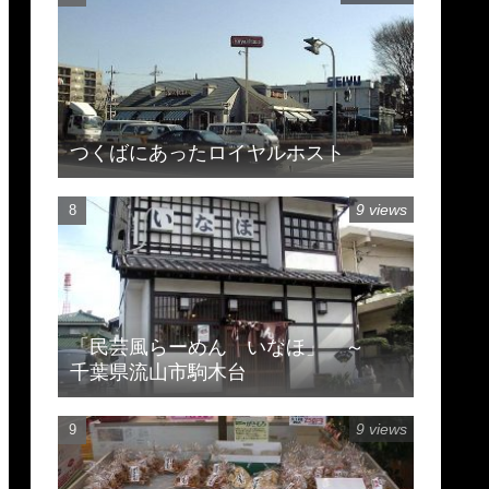
つくばにあったロイヤルホスト
9 views
「民芸風らーめん いなほ」 ～
千葉県流山市駒木台
9 views