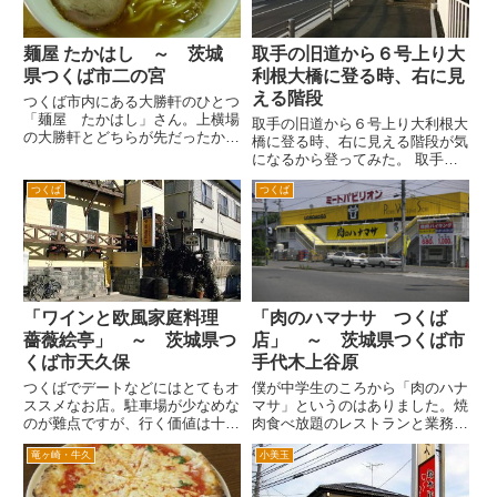
麺屋 たかはし ～ 茨城
取手の旧道から６号上り大
県つくば市二の宮
利根大橋に登る時、右に見
える階段
つくば市内にある大勝軒のひとつ
「麺屋 たかはし」さん。上横場
取手の旧道から６号上り大利根大
の大勝軒とどちらが先だったか覚
橋に登る時、右に見える階段が気
えてませんが、つくばに大勝軒が
になるから登ってみた。 取手の
できた初期のころのお店だったか
旧道の常磐線をくぐり、右折して
と記憶してます。 場所は、つく
つくば
つくば
坂を上ると6号の上り車線になる
ば市中心街とひたちの牛久駅を結
とき、右に階段があるんですよ。
ぶ学園西大通り沿いの二宮付近
歩いてる人を見ないけど、どこに
で...
出るんだろと気になってました...
「ワインと欧風家庭料理
「肉のハマナサ つくば
薔薇絵亭」 ～ 茨城県つ
店」 ～ 茨城県つくば市
くば市天久保
手代木上谷原
つくばでデートなどにはとてもオ
僕が中学生のころから「肉のハナ
ススメなお店。駐車場が少なめな
マサ」というのはありました。焼
のが難点ですが、行く価値は十分
肉食べ放題のレストランと業務用
あります。 一見コース料理とか
のスーパーの２種類でした。 こ
竜ヶ崎・牛久
小美玉
を食べさせる高めのレストランの
ちらのつくば店は、１階が業務用
雰囲気ですが、価格はとてもリー
中心のスーパーです。 業務用な
ズナブル。ランチは、８００円く
ため、なんでも量が多いです。カ