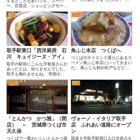
するところも多いです。スーパ
在のつくば国際会議場のある目の
ー、百貨店、ショッピングモール
前付近にあったレストランです。
などは２日から初売り、福袋の販
のちに隆盛を誇ったつくば電気街
取手
つくば
売をするためやってます。そのた
もこのレストランの前に第一家電
めそこに併設しているレストラン
があった程度でした。また、立派
もやってます。 茨城県守谷市
な...
にある西友を核にした施設「楽
市」...
取手駅東口「西洋厨房 石
角ふじ本店 つくばへ
川 キュイジーヌ・アイ」
つくばのサイエンス通りにあるラ
ーメン角ふじ本店にいってきまい
取手の駅前にこんな洋食屋さんが
た。 角ふじも柏や松戸などどこ
あったとは、知りませんでした。
にもあるような感じですが、角ふ
取手も侮れませんね。 帝国ホテ
じというとここってイメージ。
ルの会員制レストラン「三田倶楽
訪問したときは、たまたま店員さ
つくば
取手
部」で11年間料理長を務めた方
んは、若いお姉さんひとり。お客
がやっているお店です。 ちなみ
さんは、結構いるんだが。大丈
に三田倶楽部というのは、慶應義
夫...
塾大学の卒業生の会員組織の会
員...
「とんかつ かつ雅」（閉
ヴォーノ・イタリア取手
店） ～ 茨城県つくば市
店 ふれあい道路にオープ
天久保
ン
つくばで一番おいしいとんかつ屋
国道６号取手駅西口入口交差点を