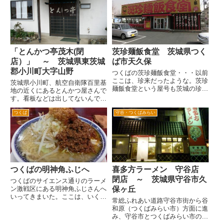
った場所。残念ながら閉店してし
久保付近。 筑波大学キャンパス
まったようだ。ココスといえば...
の松見口のそばです。画面奥の信
号の先が松見口です。手前のコ
ン...
「とんかつ亭茂木(閉
茨珍麺飯食堂 茨城県つく
店）」 ～ 茨城県東茨城
ば市天久保
郡小川町大字山野
つくばの茨珍麺飯食堂・・・以前
ここは、珍来だったような。茨珍
茨城県小川町、航空自衛隊百里基
麺飯食堂という屋号も茨城の珍
地の近くにあるとんかつ屋さんで
来？ つくば市の天久保。学園東
す。看板などは出してないんです
大通り沿い。向かいは、国立科学
が、航空ファンのみなさまはご存
博物館つくば実験植物園。 「年
つくば
守谷・つくばみらい
知のお店じゃないかなと思いま
中無休 ナベフリ中」というの
す。 というのも国道6号方面から
が、いいですね。中華といえば鍋
百里基地に行く際、右へ行くと０
振り...
３エンド、左へ行くと２１エン
ド...
つくばの明神角ふじへ
喜多方ラーメン 守谷店
閉店 ～ 茨城県守谷市久
つくばのサイエンス通りのラーメ
ン激戦区にある明神角ふじさんへ
保ヶ丘
いってきまいた。ここは、いく度
常総ふれあい道路守谷市街から谷
に店員さんが違うような。 茨城
和原（つくばみらい市）方面に進
大勝軒グループ内で人のシフトを
み、守谷市とつくばみらい市の境
しているのだろうか。あるいは、