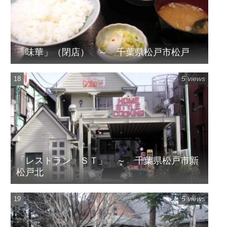
「味華」（閉店） ～ 千葉県松戸市松戸
5 views
「レストラン ＳＴ」 ～ 千葉県松戸市新
松戸北
5 views