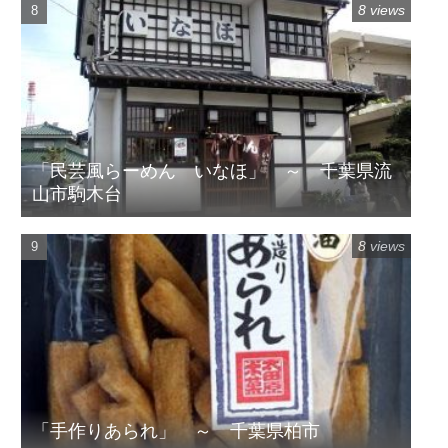
8 views
「民芸風らーめん いなほ」 ～ 千葉県流
山市駒木台
8 views
「手作りあられ」 ～ 千葉県柏市