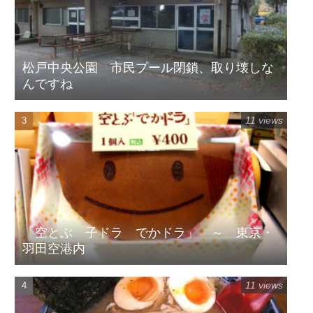
松戸中央公園 市民プール閉鎖、取り壊しな
んですね
11 views
「空とぶ 子ドラ でかドラ」 ～ 東京・
羽田空港内
11 views