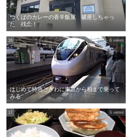
つくばのカレーの香辛飯屋 破産しちゃっ
た 残念！
6 views
はじめて特急ときわに東京から柏まで乗って
みる
5 views