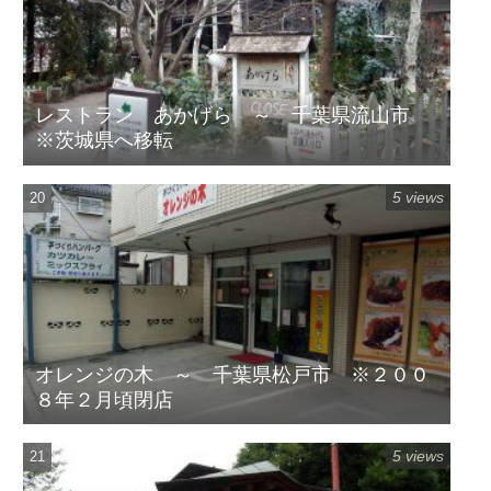
レストラン あかげら ～ 千葉県流山市
※茨城県へ移転
5 views
オレンジの木 ～ 千葉県松戸市 ※２００
８年２月頃閉店
5 views