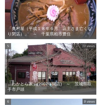
「奥村屋（平成１８年６月 店主さま亡くな
り閉店）」 ～ 千葉県柏市豊住
10 views
「わかとら家」(2007年閉店) ～ 茨城県取
手市戸頭
9 views