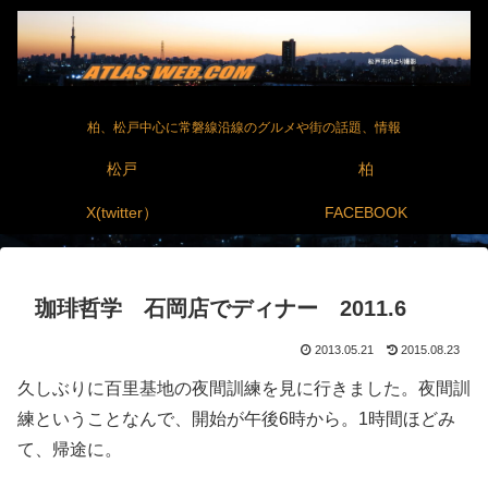
柏、松戸中心に常磐線沿線のグルメや街の話題、情報
松戸
柏
X(twitter）
FACEBOOK
珈琲哲学 石岡店でディナー 2011.6
2013.05.21
2015.08.23
久しぶりに百里基地の夜間訓練を見に行きました。夜間訓
練ということなんで、開始が午後6時から。1時間ほどみ
て、帰途に。