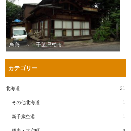
鳥善 ～ 千葉県柏市
カテゴリー
北海道
31
その他北海道
1
新千歳空港
1
網走・大空町
4