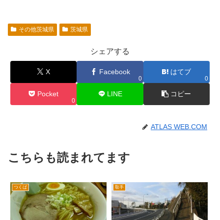
その他茨城県
茨城県
シェアする
X
Facebook
はてブ
0
0
Pocket
LINE
コピー
0
ATLAS WEB.COM
こちらも読まれてます
つくば
取手