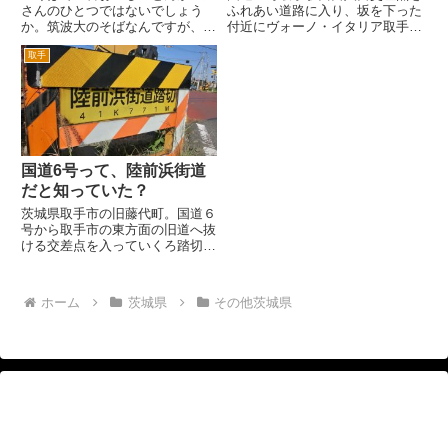
さんのひとつではないでしょう
ふれあい道路に入り、坂を下った
か。筑波大のそばなんですが、残
付近にヴォーノ・イタリア取手店
念ながら閉店？移転してしまいま
がオープンしました。 取手競輪
取手
した。 サラリーマン時代の会社
場入口の向かいあたりです。この
では、通称「低温とんかつ」と呼
場所は、昔はながらくデニーズ取
ばれ２０年以上前から営業マンの
手店でした。デニーズが閉店後、
間で有名なとんかつ屋さんでし
ステーキのケンになってまし
た。...
た。...
国道6号って、陸前浜街道
だと知っていた？
茨城県取手市の旧藤代町。国道６
号から取手市の東方面の旧道へ抜
ける交差点を入っていくろ踏切が
あります。 常磐線の送電が交流
と直流が切り替わる場所なため、
ここを通過すると３０秒くらい車
ホーム
茨城県
その他茨城県
内が暗くなる取手より先にいく人
には有名な場所です。現在は、
暗...