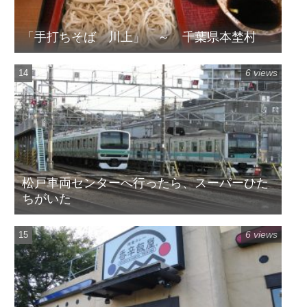
「手打ちそば 川上」 ～ 千葉県本埜村
6 views
松戸車両センターへ行ったら、スーパーひた
ちがいた
6 views