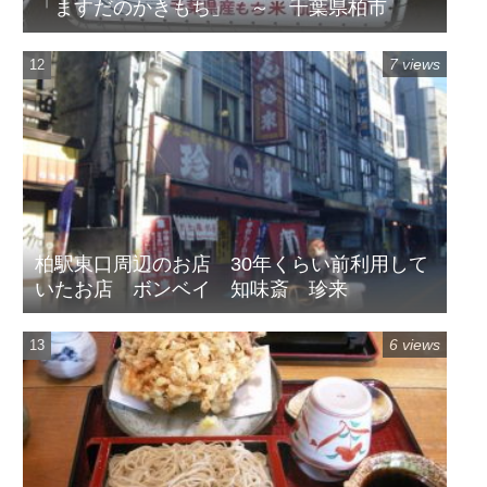
「ますだのかきもち」 ～ 千葉県柏市
7 views
柏駅東口周辺のお店 30年くらい前利用して
いたお店 ボンベイ 知味斎 珍来
6 views