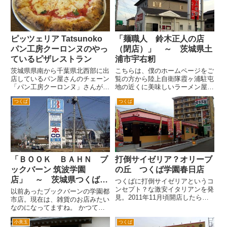
らいからあります。 また夜来
レー粉や缶詰なども見たことが
て...
内...
ピッツェリア Tatsunoko
「麺職人 鈴木正人の店
パン工房クーロンヌのやっ
（閉店）」 ～ 茨城県土
ているピザレストラン
浦市宇右籾
茨城県県南から千葉県北西部に出
こちらは、僕のホームページをご
店しているパン屋さんのチェーン
覧の方から陸上自衛隊霞ヶ浦駐屯
「パン工房クーロンヌ」さんが茨
地の近くに美味しいラーメン屋さ
城県竜ヶ崎市でピザ、パスタのレ
んがあると聞いて行ってきまし
つくば
つくば
ストランをやってます。 国道6
た。 場所がちょっとわかりづら
号牛久沼付近から竜ヶ崎ニュータ
く国道６号線の土浦市「学園東大
ウンへと通じるニュータウンの幹
通入口」交差点（ジョイフル本田
線道路の最後の方の左側にあり...
のある交差点で、ラジオの交通情
報...
「ＢＯＯＫ ＢＡＨＮ ブ
打倒サイゼリア？オリーブ
ックバーン 筑波学園
の丘 つくば学園春日店
店」 ～ 茨城県つくば市
つくばに打倒サイゼリアというコ
天久保 ※閉店してます
ンセプト？な激安イタリアンを発
以前あったブックバーンの学園都
見。2011年11月頃開店したらし
市店。現在は、雑貨のお店みたい
いオリーブの丘。学園西大通り沿
なのになってますね。 かつて存
いの筑波技術短大そば。 ここ
在したブックバーンつくば学園店
は、ず～っとココス春日店が、あ
小美玉
つくば
です。場所は、茨城県つくば市天