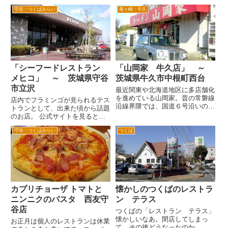
付近の右手にあるラーメン屋さん
たまたまだろうか。 すいている
守谷・つくばみらい
竜ヶ崎・牛久
です。 以前は、喜多方ラーメ
時は、いつもは座敷へ座れるの
ン 来夢 守谷店という屋号だっ
だ...
たんですが、最近来夢がなくな
り、喜多方ラーメン守谷店になっ
てま...
「シーフードレストラン
「山岡家 牛久店」 ～
メヒコ」 ～ 茨城県守谷
茨城県牛久市中根町西台
市立沢
最近関東や北海道地区に多店舗化
を進めている山岡家。昔の常磐線
店内でフラミンゴが見られるテス
沿線界隈では、国道６号沿いのロ
トランとして、出来た頃から話題
ードサイドのこのお店しかなかっ
のお店。 公式サイトを見ると茨
たかと思います。 国道６線が国
城や福島県などを中心に全国展開
道４０８号線と交差する交差点を
守谷・つくばみらい
つくば
をしているようですね。 会社の
土浦方面へ北上すると右手にパー
基本コンセプトは、 「食を通し
キングエリアがあります。以前
て健康を考える」 だそうです
は...
が、150トンの水槽を有する水
族...
カプリチョーザ トマトと
懐かしのつくばのレストラ
ニンニクのパスタ 西友守
ン テラス
谷店
つくばの「レストラン テラス」
懐かしいなあ。閉店してしまっ
お正月は個人のレストランは休業
て、その後どうなったのか。 現