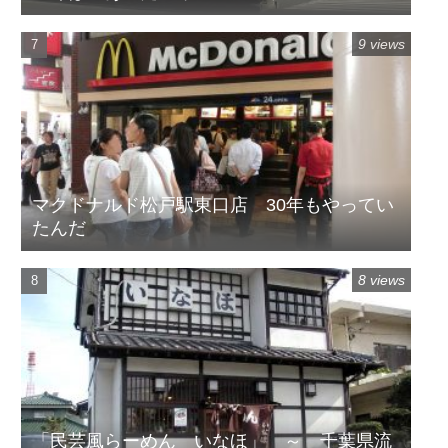
9 views
マクドナルド松戸駅東口店 30年もやってい
たんだ
8 views
「民芸風らーめん いなほ」 ～ 千葉県流