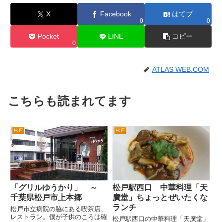
X
Facebook
はてブ
0
0
Pocket
LINE
コピー
0
ATLAS WEB.COM
こちらも読まれてます
松戸
松戸
「グリルゆうかり」 ～
松戸駅西口 中華料理「天
千葉県松戸市上本郷
廣堂」ちょっとぜいたくな
ランチ
松戸市立病院の脇にある喫茶店、
レストラン。僕が子供のころは確
松戸駅西口の中華料理「天廣堂」