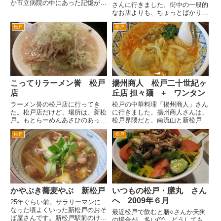
か市立病院の中にあった記憶があ
さんに行きました。街中の一般的
ります。その後病院の外に店舗を
なお店よりも、ちょっとばかり高
構えたかとおもいます。 この界
級路線の中華料理店です。 松戸
隈は、大きな病院があるためお見
松戸
松戸
駅西口を出て、江戸川方面へ進
舞いの人や入院の方などが利用す
み、旧水戸街道を右折。少し歩い
るのか喫茶店が多いです。最初
た左手です。 予約しないで行
は...
ったのですが、幸い入ることがで
き...
こってりラーメン誉 松戸
揚州商人 松戸二十世紀ヶ
店
丘店 担々麺 + ワンタン
ラーメン誉の松戸店に行ってき
松戸の中華料理「揚州商人」さん
た。松戸店だけど、場所は、新松
に行きました。揚州商人さんは、
戸。もとらーめんあさひのあった
松戸界隈だと、南流山と新松戸に
場所だ。 おさらいしておくと総
あります。ここ松戸もそうなんで
松戸
松戸
武線沿線の人気ラーメン店「なり
すが、どこの店舗も駅から離れて
たけ」で修行した人が柏駅西口に
ます。松戸と新松戸は、周辺は住
らーめん「誉」をオープン。 そ
宅街という立地です。 そうい
して2012年暮れに新松戸駅そ
う出店戦略なんですね。同じラ
ば...
ー...
かやぶき蕎麦やぶ 新松戸
いつもの松戸・膳丸 さん
へ 2009年６月
25年ぐらい前。サラリーマンに
なった頃よくいった新松戸のおそ
最近松戸で飲むと膳○さんか天狗
ば屋さんです。新松戸駅前のけや
の場合が、多い(^^ゞどうしても