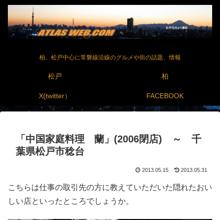
柏、松戸中心に常磐線沿線のグルメや街の話題、情報
松戸
柏
X(twitter）
FACEBOOK
「中国家庭料理 蘭」(2006閉店) ～ 千
葉県松戸市稔台
2013.05.15
2013.05.31
こちらは仕事の取引先の方に教えていただいた隠れたおい
しい店といったところでしょうか。