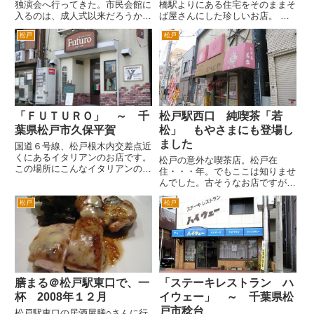
独演会へ行ってきた。市民会館に
橋駅よりにある住宅をそのままそ
入るのは、成人式以来だろうか
ば屋さんにした珍しいお店。 こ
(^_^;) 小学生の頃、当時の松本清
こは、松戸地元のひとならご存知
松戸
松戸
（マツモトキヨシ創業者）市長の
の国道６号から坂川沿いに信号が
お葬式をやっていたのを覚えてい
ない道路を松戸駅～新松戸とワー
る。市民会館から松戸駅まで、花
プできる道の近くです。 僕自身
輪が並んでいて圧巻だった...
も国道６号から坂川沿いの道へ
抜...
「ＦＵＴＵＲＯ」 ～ 千
松戸駅西口 純喫茶「若
葉県松戸市久保平賀
松」 もやさまにも登場し
ました
国道６号線、松戸根木内交差点近
くにあるイタリアンのお店です。
松戸の意外な喫茶店。松戸在
この場所にこんなイタリアンのお
住・・・年。でもここは知りませ
店あったっけ？というのが第一印
んでした。古そうなお店ですが、
象です。 古い居酒屋とかがあっ
ノーマークでした。 なにで知
た場所かもしれません。屋号を見
松戸
松戸
ったかというと、テレビ東京の
ると２０００年に開業したようで
「モヤモヤさまぁ～ず2」で、さ
す。 ＪＲ北小金駅からは徒歩
まーずが訪問しているのを見て。
５...
松戸駅西口から徒歩２分ぐらいで
しょ...
膳まる＠松戸駅東口で、一
「ステーキレストラン ハ
杯 2008年１２月
イウェー」 ～ 千葉県松
戸市稔台
松戸駅東口の居酒屋膳○さんに行