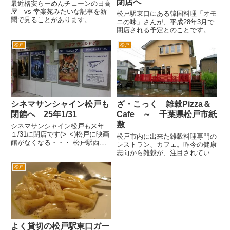
閉店へ
最近格安らーめんチェーンの日高
屋 vs 幸楽苑みたいな記事を新
松戸駅東口にある韓国料理「オモ
聞で見ることがあります。 僕
ニの味」さんが、平成28年3月で
が子供の頃のらーめん屋さんとい
閉店される予定とのことです。
うと、駅前などの街中の小さなお
屋号にある「オモニ」は、朝鮮語
店で、旦那さんが厨房で調理を
松戸
松戸
で「お母さん」の意味です。屋号
し、奥さんが料理を運ぶみたいな
の通り、オモニがやっています。
ものが多かったです。 そん
松戸駅東口、イトーヨーカドー
な...
前の通りを右折します。3分...
シネマサンシャイン松戸も
ざ・こっく 雑穀Pizza＆
閉館へ 25年1/31
Cafe ～ 千葉県松戸市紙
敷
シネマサンシャイン松戸も来年
１/31に閉店です(>_<)松戸に映画
松戸市内に出来た雑穀料理専門の
館がなくなる・・・ 松戸駅西口
レストラン、カフェ。昨今の健康
の映画館シネマサンシャイン。松
志向から雑穀が、注目されていま
戸駅西口のアトレ（旧ボックスヒ
す。家庭料理で玄米などの雑穀を
ル）とダイエーの間あたりのビル
松戸
食べるひとが増えてきています。
の中にあります。 以前は、松戸
そんな話題の雑穀をテーマにした
サンリオ劇場も併設であり...
貴重なお店ではないでしょうか。
場所は、松戸市北部の紙敷地区...
よく貸切の松戸駅東口ガー