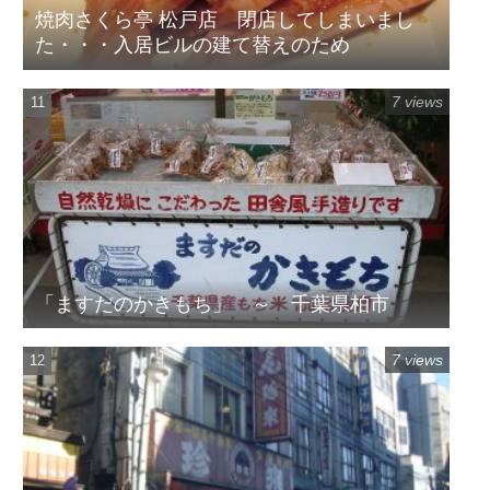
焼肉さくら亭 松戸店 閉店してしまいまし
た・・・入居ビルの建て替えのため
7 views
「ますだのかきもち」 ～ 千葉県柏市
7 views