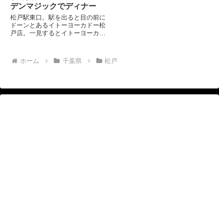
デンマジックでディナー
松戸駅東口。駅を出ると目の前に
ドーンとあるイトーヨーカドー松
戸店。一見するとイトーヨーカド
ーなんだけど、建物の向かって右
半分はテナントビルです。プラー
レ松戸です。 そのプラーレ松
ホーム
千葉県
松戸
戸の屋上にあるレストランが、ガ
ーデンマジックです。屋上庭園
に...