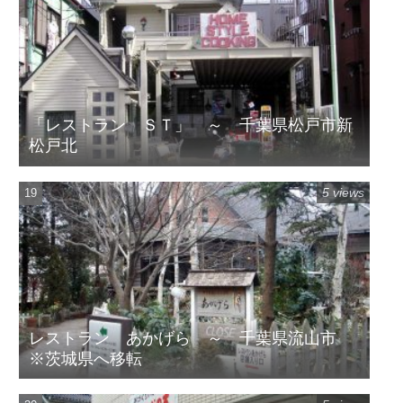
「レストラン ＳＴ」 ～ 千葉県松戸市新
松戸北
5 views
レストラン あかげら ～ 千葉県流山市
※茨城県へ移転