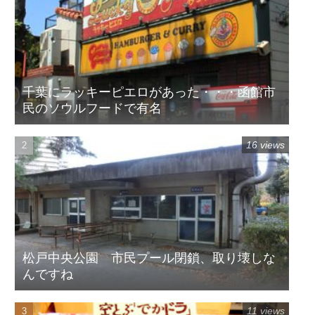
千葉にラッキーピエロがあった・・・函館市
民のソウルフードで有名
16 views
松戸中央公園 市民プール閉鎖、取り壊しな
んですね
11 views