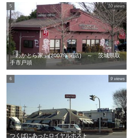
10 views
「わかとら家」(2007年閉店) ～ 茨城県取
手市戸頭
9 views
つくばにあったロイヤルホスト