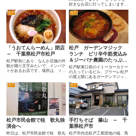
き通りをず～～～っと進みます。
好きなお店に行ってしまいます
新松戸は駅前から1丁目なんです
ね。 生ビールをお願いします！
が、最後の7丁目付近に入ったら
松戸
松戸
お通しです。フランスパンとおか
（坂川を横断すると7丁目？）、
ら？ですかね。 キノコたっぷり
左へ入っていくと右斜め前に見
サラダです。ボリュームありま
え...
す。 レバーとうずらの玉子で
す...
「うおてんらーめん」閉店
松戸 ガーデンマジック
～ 千葉県松戸市松戸
ランチ ピリ辛牛筋煮込み
＆ジーバナ農園のたっぷり
松戸駅前にあり、なんか店舗の外
観が踊り文字みたいで、インパク
野菜ペペロンチーノ
松戸駅東口前のイトーヨーカドー
トがあるお店です。場所は、ＪＲ
の入っているビル、プラーレ松戸
松戸駅東口（ヨーカドーがある
の屋上階にあるガーデンマジック
側）に出て、一度駅舎のデッキを
にランチに行きました。 土日の
降りてからすぐの交差点（左がマ
松戸
松戸
ランチタイムも貸切のことがあり
クドナルド、右手が三井住友銀
ますので、油断できません。要確
行）を右折し、バスのターミナル
認です。 すぐそばに聖徳大学が
を過...
あるので（席から見える）、大
学...
松戸市民会館で桂 歌丸独
手打ちそば 篠山 ～ 千
演会へ
葉県松戸市
昨日は、松戸市民会館で桂 歌丸
松戸市内北松戸工業団地の端、馬