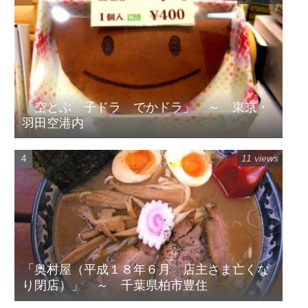
「空とぶ 子ドラ でかドラ」 ～ 東京・
羽田空港内
11 views
「奥村屋（平成１８年６月 店主さま亡くな
り閉店）」 ～ 千葉県柏市豊住