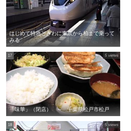
はじめて特急ときわに東京から柏まで乗って
みる
5 views
「味華」（閉店） ～ 千葉県松戸市松戸
5 views