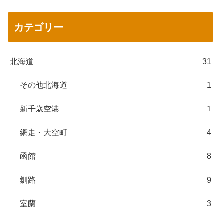
カテゴリー
北海道
31
その他北海道
1
新千歳空港
1
網走・大空町
4
函館
8
釧路
9
室蘭
3