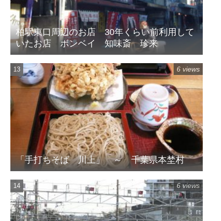
柏駅東口周辺のお店 30年くらい前利用して
いたお店 ボンベイ 知味斎 珍来
6 views
「手打ちそば 川上」 ～ 千葉県本埜村
6 views