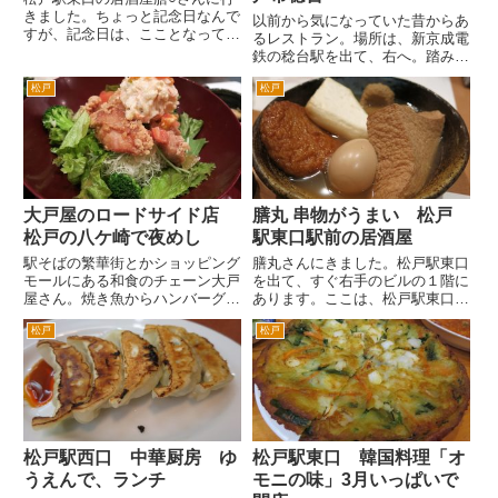
きました。ちょっと記念日なんで
以前から気になっていた昔からあ
すが、記念日は、こことなってま
るレストラン。場所は、新京成電
す。 なぜか居酒屋さん、なぜか
鉄の稔台駅を出て、右へ。踏み切
膳○さんだったりします。 しかも
りを横断するとすぐある交差点を
座りたかった席が、あいていたり
松戸
松戸
左折。地元では、産業道路と言わ
します。混んでるときは、入れも
れる県道を八柱方面へ進むと右手
しないんですけどね。お通しで...
にあります。看板が目立つのです
ぐにわかるかともいます。 最
近...
大戸屋のロードサイド店
膳丸 串物がうまい 松戸
松戸の八ケ崎で夜めし
駅東口駅前の居酒屋
駅そばの繁華街とかショッピング
膳丸さんにきました。松戸駅東口
モールにある和食のチェーン大戸
を出て、すぐ右手のビルの１階に
屋さん。焼き魚からハンバーグま
あります。ここは、松戸駅東口の
でいろいろ食べられて、女性から
新京成のバスターミナルへの近道
松戸
松戸
ファミリーまで人気ですよね。
なんで、サラリーマンなど通勤の
大戸屋には、ロードサイドタイ
ひとがたくさん通ります。 ま
プの店舗もあるんです。国道６号
ずは、生ビールでカンパイ！ウマ
の松戸の北部市場入口交差点を
イ(>_
常...
松戸駅西口 中華厨房 ゆ
松戸駅東口 韓国料理「オ
うえんで、ランチ
モニの味」3月いっぱいで