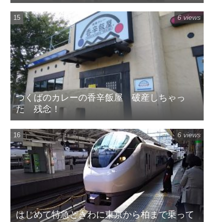
6 views
つくばのカレーの香辛飯屋 破産しちゃっ
た 残念！
6 views
はじめて特急ときわに東京から柏まで乗って