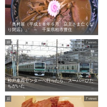
「奥村屋（平成１８年６月 店主さま亡くな
り閉店）」 ～ 千葉県柏市豊住
7 views
松戸車両センターへ行ったら、スーパーひた
ちがいた
7 views