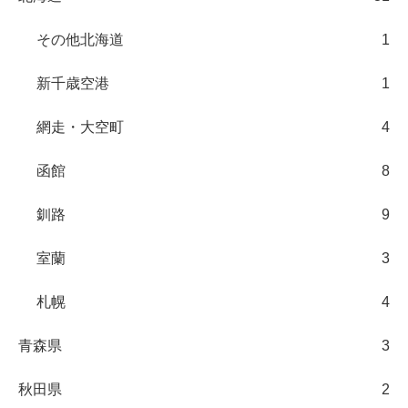
その他北海道
1
新千歳空港
1
網走・大空町
4
函館
8
釧路
9
室蘭
3
札幌
4
青森県
3
秋田県
2