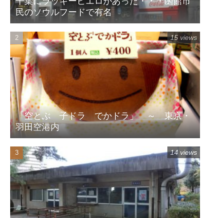
千葉にラッキーピエロがあった・・・函館市
民のソウルフードで有名
15 views
「空とぶ 子ドラ でかドラ」 ～ 東京・
羽田空港内
14 views