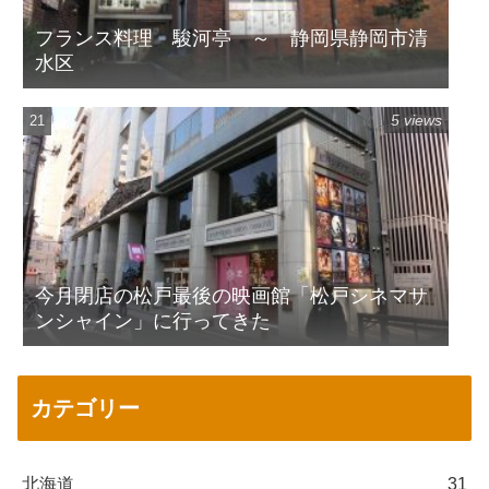
フランス料理 駿河亭 ～ 静岡県静岡市清
水区
5 views
今月閉店の松戸最後の映画館「松戸シネマサ
ンシャイン」に行ってきた
カテゴリー
北海道
31