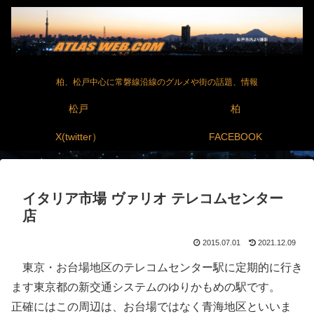
柏、松戸中心に常磐線沿線のグルメや街の話題、情報
松戸
柏
X(twitter）
FACEBOOK
イタリア市場 ヴァリオ テレコムセンター
店
2015.07.01
2021.12.09
東京・お台場地区のテレコムセンター駅に定期的に行き
ます東京都の新交通システムのゆりかもめの駅です。
正確にはこの周辺は、お台場ではなく青海地区といいま