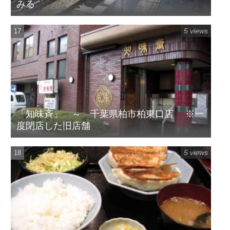
みる
5 views
「知味斉」 ～ 千葉県柏市柏東口店 ※一
度閉店した旧店舗
5 views