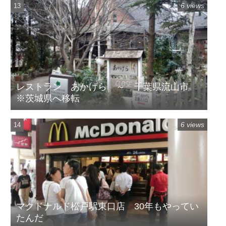
6 views
レストラン あかげら ～ 千葉県流山市
※茨城県へ移転
6 views
マクドナルド松戸駅東口店 30年もやってい
たんだ