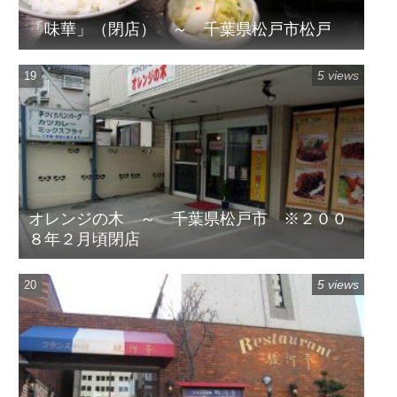
「味華」（閉店） ～ 千葉県松戸市松戸
5 views
オレンジの木 ～ 千葉県松戸市 ※２００
８年２月頃閉店
5 views