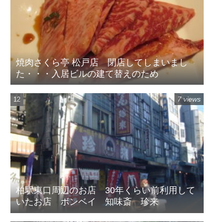
焼肉さくら亭 松戸店 閉店してしまいまし
た・・・入居ビルの建て替えのため
7 views
柏駅東口周辺のお店 30年くらい前利用して
いたお店 ボンベイ 知味斎 珍来