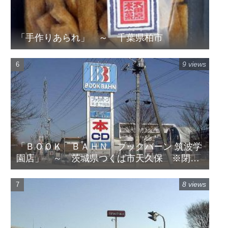
「手作りあられ」 ～ 千葉県柏市
9 views
「ＢＯＯＫ ＢＡＨＮ ブックバーン 筑波学
園店」 ～ 茨城県つくば市天久保 ※閉店
してます
8 views