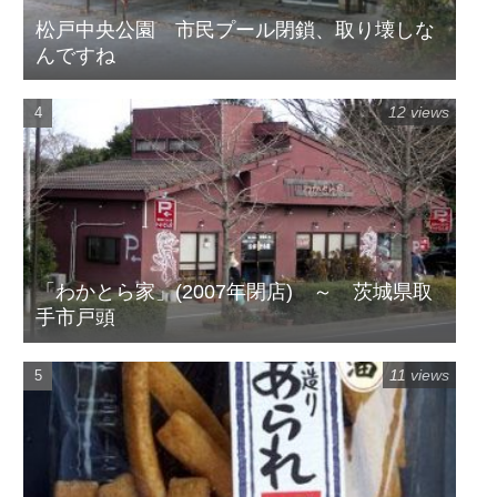
松戸中央公園 市民プール閉鎖、取り壊しな
んですね
12 views
「わかとら家」(2007年閉店) ～ 茨城県取
手市戸頭
11 views