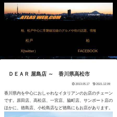
柏、松戸中心に常磐線沿線のグルメや街の話題、情報
松戸
柏
X(twitter）
FACEBOOK
ＤＥＡＲ 屋島店 ～ 香川県高松市
2013.05.17
2021.12.09
香川県内を中心におしゃれなイタリアンのお店のチェーン
です。原田店、高松店、一宮店、脇町店、サンポート店の
ほかに、徳島店、小松島店など徳島にもお店があります。