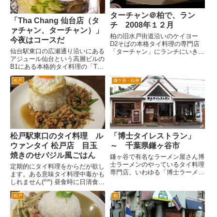
ターチャン＠柏で、ラン
「Tha Chang 仙台店（タ
チ 2008年１２月
ァチャン、ターチャン）」
柏の旧水戸街道沿いのケイヨー
今夜はコースだ
D2そばの本格タイ料理の専門店
仙台駅東口の広瀬通り沿いにある
「ターチャン」にランチにいきま
アジュール仙台という高層ビルの
した。ターチャンは、おいしい
B1にある本格的タイ料理の「Tha
し、お店のおばさん、すごく感じ
Chang 仙台店（タァチャン、タ
よいし好きなお店です。 ランチ
松戸
鎌ケ谷・白井
ーチャン）」を表敬訪問。柏の若
に行きましたが、先客のお客様
葉町にあった人気店「Tha Chang
で、結構混雑してました。でも、
本店（タァチャン、ターチャ
手前の...
ン）」の柏店で...
松戸駅東口のタイ料理 ル
「博士タイレストラン」
ウァンタイ 松戸店 目玉
～ 千葉県鎌ヶ谷市
焼きのせバジル風ごはん
鎌ヶ谷で有名なラーメン屋さん博
士ラーメンのやっているタイ料理
定期的にタイ料理をからだが欲し
専門店。いわゆる「博士ラーメ
ます。ある意味タイ料理中毒かも
ン」は、「博士ラーメン別館」と
しれません(^'^) 昼食時に日清食品
いう近くの店舗で食べられて、こ
のカップトミヤムクンスープをた
ちらは以前は、「博士ラーメン本
松戸
柏
まに飲んでいるんですが、やはり
館」となっていたかとおもいま
インスタントじゃなくて本格的な
す。 以前からタイ料理やラーメ
タイ料理が食べたくなりますね。