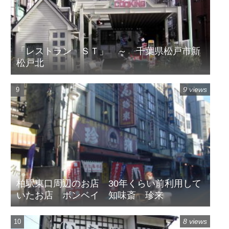
「レストラン ＳＴ」 ～ 千葉県松戸市新
松戸北
9 views
柏駅東口周辺のお店 30年くらい前利用して
いたお店 ボンベイ 知味斎 珍来
8 views