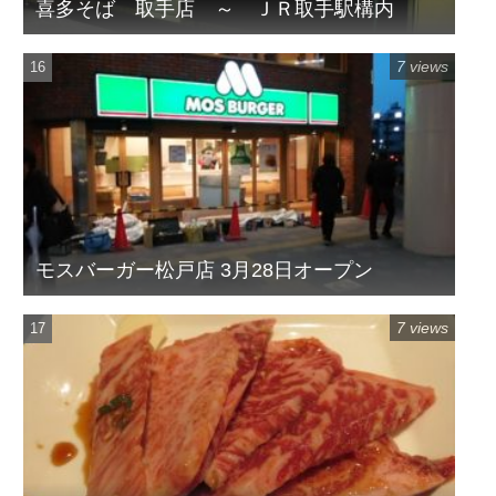
喜多そば 取手店 ～ ＪＲ取手駅構内
7 views
モスバーガー松戸店 3月28日オープン
7 views