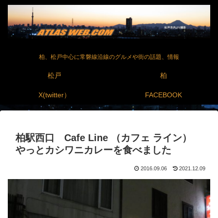
柏、松戸中心に常磐線沿線のグルメや街の話題、情報
松戸
柏
X(twitter）
FACEBOOK
柏駅西口 Cafe Line （カフェ ライン）
やっとカシワニカレーを食べました
2016.09.06
2021.12.09