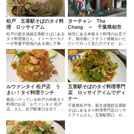
ンを...
グラスはシンハービ...
松戸 五香駅そばのタイ料
ターチャン Tha
理 ロッサイアム
Chang ～ 千葉県柏市
松戸の新京成線五香駅そばにある
柏市にある本格タイ料理のお店で
タイ料理屋さん。イトーヨーカド
す。掲示板にクチコミ情報をいた
ーや常盤平団地のある側に下車。
だいて行って見たのですが、お店
ロータリーから右手にある桜の有
の人がひじょ～に感じがよくて、
松戸
松戸
名な桜通りへ入り、路地を左折し
フレンドリーでびっくり！ しか
た左手あたりにあります。 こ
もタイ料理は、本格的でおいしか
こは松戸で有名なラーメン「１３
ったです。日本のタイ料理のお店
湯麺」のあった場所です。１３
というとどちらかというと日本
湯...
人...
ルウァンタイ 松戸店 う
五香駅そばのタイ料理専門
まい！タイ料理ランチ
店 ロッサイアイムでディ
ナー
最近ハマっている松戸の本格タイ
料理のお店「ルウァンタイ 松戸
千葉県松戸市、新京成電鉄五香駅
店」さん。松戸駅東口を出て、イ
そばにあるタイ料理専門店ロッサ
トーヨーカドー前の通りを右へ。
イアイムさん。五香駅西口、ロー
5分程度歩きます。突き当りの交
タリーがある側、常盤平団地やイ
差点の左手にあります。交差点の
松戸
トーヨーカドーのある側に降り
右側は、常磐線のアンダーパスで
て、ロータリー正面の交差点を右
す。くぐると松戸神社がありま