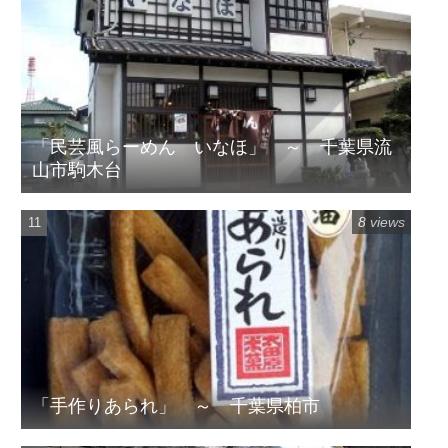
「民芸風らーめん いなほ」 ～ 千葉県流
山市駒木台
8 views
「手作りあられ」 ～ 千葉県柏市