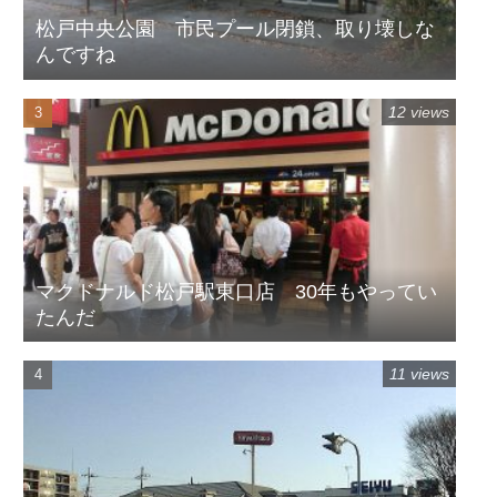
松戸中央公園 市民プール閉鎖、取り壊しな
んですね
12 views
マクドナルド松戸駅東口店 30年もやってい
たんだ
11 views