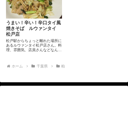
折して桜通りへ入ります。入った
す...
ら、すぐ左折して３０秒程歩いた
左...
うまい！辛い！辛口タイ風
焼きそば ルウァンタイ
松戸店
松戸駅からちょっと離れた場所に
あるルウァンタイ松戸店さん。料
理、雰囲気、店員さんなどなんか
はまってしまい、定期的に訪問し
ています。タイのお国柄の癒しみ
たいなものがあるのでしょうか。
ホーム
千葉県
柏
とりあえず、ビール。 ルワァン
タイ農園の白菜、ブロッコリ
ー、...