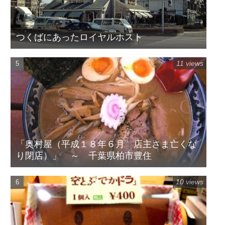
つくばにあったロイヤルホスト
11 views
「奥村屋（平成１８年６月 店主さま亡くな
り閉店）」 ～ 千葉県柏市豊住
10 views