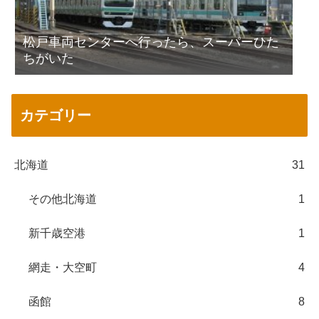
松戸車両センターへ行ったら、スーパーひた
ちがいた
カテゴリー
北海道
31
その他北海道
1
新千歳空港
1
網走・大空町
4
函館
8