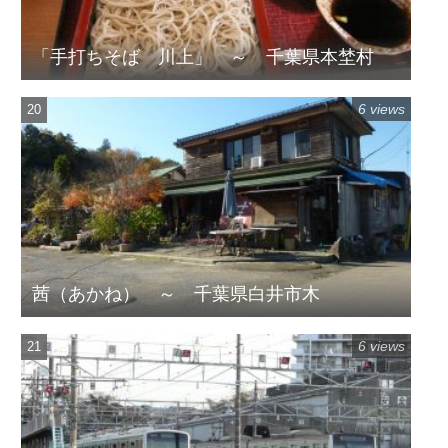
「手打ちそば 川上」 ～ 千葉県本埜村
6 views
茜（あかね） ～ 千葉県白井市木
6 views