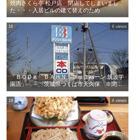
焼肉さくら亭 松戸店 閉店してしまいまし
た・・・入居ビルの建て替えのため
6 views
「ＢＯＯＫ ＢＡＨＮ ブックバーン 筑波学
園店」 ～ 茨城県つくば市天久保 ※閉店
してます
6 views