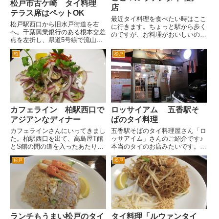
松戸市古ケ崎 タイ料理
店
テラス席はペットOK
最近タイ料理を食べたい時はここ
松戸駅西口から旧水戸街道を右
に行きます。ちょっと駅から歩く
へ。千葉興業銀行のある根本交差
のですが、お料理がおいしいのと
点を左折し、県道5号線で流山方
お店の人が感じがよいのでついつ
面に進みます。子供の頃からある
い足が向いてしまいます。 松
柏
松戸
京成バス松戸車庫を横目に古ヶ崎
戸駅東口を出て、イトーヨーカド
五差路を越えてさらに行くと、進
ーの前のとおりを右へ。道なりに
行方向右側にあるタイ料理のお店
8分ぐらい歩くと突き当たりま
です。 元々この場所は「からや
す...
ま...
カフェライン 柏駅西口で
ロッサイアム 五香駅そ
アジアンなディナー
ばのタイ料理
カフェラインさんにいってきまし
五香駅そばのタイ料理屋さん「ロ
た。柏駅西口を出て、高島屋T館
ッサアイム」さんのご紹介です♪
とS館の閒の道を入ったあたりで
本当のタイのお店みたいです。
す。柏ステーションモールの映画
街中にタイ料理のお店って結構あ
松戸
松戸
館の前にあります。 一見喫茶
りますよね。かなり本格的なタイ
店。よく見ると店内は、タイとか
料理のお店で、味もいいです。
インドネシアなど東南アジアを感
このロッサアイムさんは、本当に
じさせる装飾のお店です。お料理
バンコクのタイ料理のお店で食
も...
事...
ランチもうまい松戸のタイ
タイ料理「ルウァンタイ