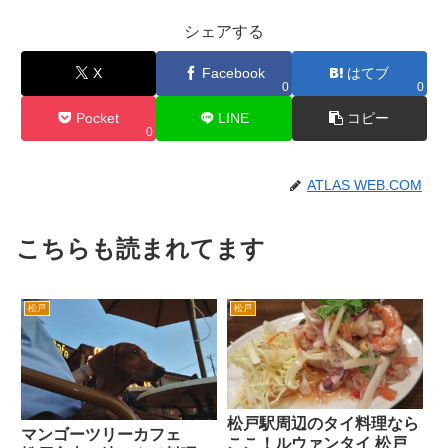
シェアする
X
Facebook
はてブ
0
0
Pocket
LINE
コピー
0
ATLAS WEB.COM
こちらも読まれてます
松戸
松戸
松戸駅周辺のタイ料理なら
マンゴーツリーカフェ
ここ！ルウァンタイ 松戸