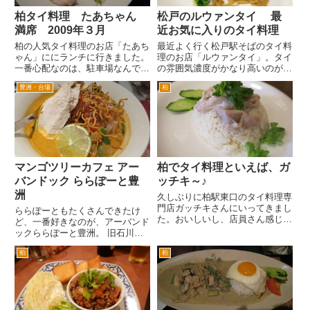
柏タイ料理 たあちゃん
松戸のルウァンタイ 最
満席 2009年３月
近お気に入りのタイ料理
柏の人気タイ料理のお店「たあち
最近よく行く松戸駅そばのタイ料
ゃん」ににランチに行きました。
理のお店「ルウァンタイ」。タイ
一番心配なのは、駐車場なんです
の雰囲気濃度がかなり高いのが、
が、幸い３台のうち、１台しか止
お気に入り。タイ人の店員さんも
豊洲・台場
柏
まってなかったので、大丈夫でし
とても感じよいし。松戸駅東口か
た。 お店に入ると、入口すぐ脇
ら５分位歩きます。戸定歴史公園
のソファ席を案内していただきま
のそばです。 タイ料理店にき
した。いつも親切、感じのよい
たら、現地のビールシンハーを
女...
飲...
マンゴツリーカフェ アー
柏でタイ料理といえば、ガ
バンドック ららぽーと豊
ッチキ～♪
洲
久しぶりに柏駅東口のタイ料理専
門店ガッチキさんにいってきまし
ららぽーともたくさんできたけ
た。おいしいし、店員さん感じよ
ど、一番好きなのが、アーバンド
いし、好きなタイ料理店です。
ックららぽーと豊洲。 旧石川島
柏駅東口の千葉銀行柏支店の脇の
播磨重工豊洲造船所です。そのた
道を入っていって、左側にありま
柏
柏
め造船所当時のドックやクレーン
す。 ランチメニューは、こち
がそのまま使われています。
らです。チキンライスやカレー
その中のタイ料理専門店「マンゴ
な...
ツリーカフェ」さん。 ビール
は、...