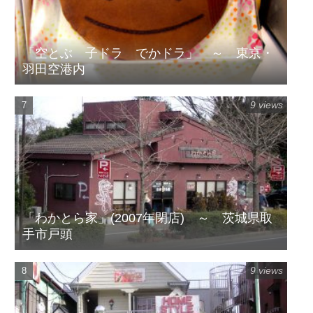
「空とぶ 子ドラ でかドラ」 ～ 東京・
羽田空港内
9 views
「わかとら家」(2007年閉店) ～ 茨城県取
手市戸頭
9 views