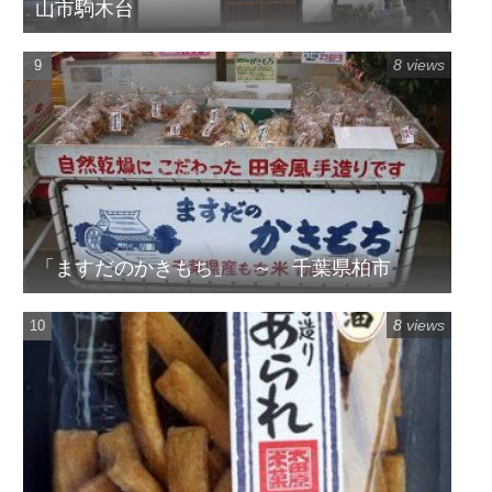
山市駒木台
8 views
「ますだのかきもち」 ～ 千葉県柏市
8 views