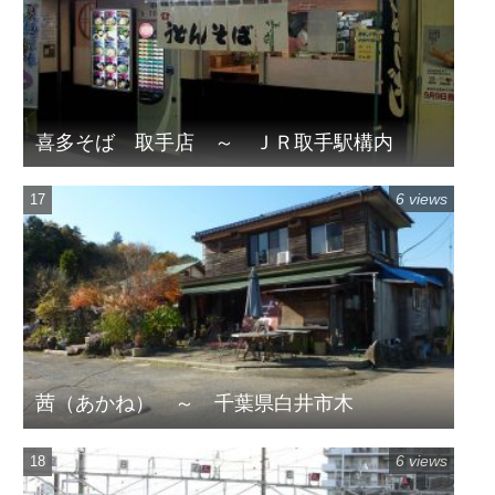
喜多そば 取手店 ～ ＪＲ取手駅構内
6 views
茜（あかね） ～ 千葉県白井市木
6 views