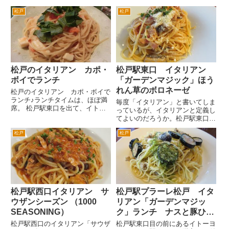
す。 松戸駅東口を出てペデスト
ロ」。 普通のイタリアンという
リアンデッキ（ダブルデッキ）を
松戸
松戸
よりは、たぶん創作イタリア料理
まっすぐイトーヨーカドー方面
というのが近いんじゃないかと思
へ。 イトーヨーカドー前を階
います。 近道じゃなくて、わ
下...
かりやすく説明します。松戸駅...
松戸のイタリアン カポ・
松戸駅東口 イタリアン
ボイでランチ
「ガーデンマジック」ほう
れん草のボロネーゼ
松戸のイタリアン カポ・ボイで
ランチ♪ランチタイムは、ほぼ満
毎度「イタリアン」と書いてしま
席。 松戸駅東口を出て、イトー
っているが、イタリアンと定義し
ヨーカドーのビルの右手のマンシ
てよいのだろうか。松戸駅東口の
ョンの３階にあるイタリアンレス
イトーヨーカドー・プラーレ松戸
トランです。 ランチメニュー
松戸
松戸
の屋上にあるレストラン「ガーデ
は、A サラダ・パスタ B 前
ンマジック」さんのこと。 パ
菜3種盛り合わせとパスタ C
スタやピザとかがメインだけど、
デ...
必ずしてもイタリア料理だけと
い...
松戸駅西口イタリアン サ
松戸駅プラーレ松戸 イタ
ウザンシーズン （1000
リアン「ガーデンマジッ
SEASONING）
ク」ランチ ナスと豚ひき
肉のジェノベーゼ
松戸駅西口のイタリアン「サウザ
松戸駅東口目の前にあるイトーヨ