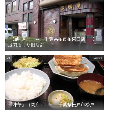
「知味斉」 ～ 千葉県柏市柏東口店 ※一
度閉店した旧店舗
5 views
「味華」（閉店） ～ 千葉県松戸市松戸