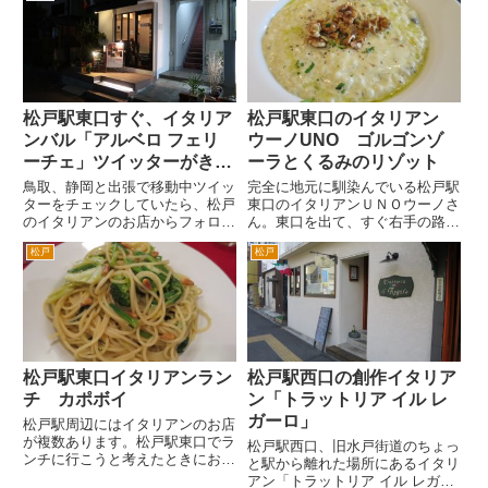
ました。夜のディナーは、パスタ
いので、足が向きやすいです。
ディナーが、約１８００円くら
ビールは、ハートランド生。
い...
ハードシードルも飲めます。ち
ょ...
松戸駅東口すぐ、イタリア
松戸駅東口のイタリアン
ンバル「アルベロ フェリ
ウーノUNO ゴルゴンゾ
ーチェ」ツイッターがきっ
ーラとくるみのリゾット
かけで行ってみた
鳥取、静岡と出張で移動中ツイッ
完全に地元に馴染んでいる松戸駅
ターをチェックしていたら、松戸
東口のイタリアンＵＮＯウーノさ
のイタリアンのお店からフォロー
ん。東口を出て、すぐ右手の路地
いただいたことに気づきました。
（吉野家の横）をまっすぐ行く
松戸
松戸
松戸駅東口のお店。東口といえば
と、突き当りです。1分程度で
僕の守備範囲。しかもイタリアン
す。いや2分ぐらいかな。お店
は好きなので普段から気を付けて
は、ＤＶＤや本を販売するお店の
いるはずなんだが・・・と住所...
二階です。 ランチは、看板のメ
ニュー...
松戸駅東口イタリアンラン
松戸駅西口の創作イタリア
チ カポボイ
ン「トラットリア イル レ
ガーロ」
松戸駅周辺にはイタリアンのお店
が複数あります。松戸駅東口でラ
松戸駅西口、旧水戸街道のちょっ
ンチに行こうと考えたときにおも
と駅から離れた場所にあるイタリ
いつくひとつが、カポボイさんで
アン「トラットリア イル レガー