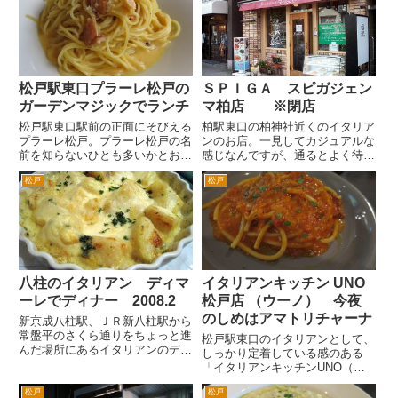
つかるので、右へ。次の信号の手
たり(^_^;)と言ってわかる人は、
前右手にあります。ロイヤルホ...
同世代以上ですね。昔北海道拓殖
銀行があったビルの並びな...
松戸駅東口プラーレ松戸の
ＳＰＩＧＡ スピガジェン
ガーデンマジックでランチ
マ柏店 ※閉店
松戸駅東口駅前の正面にそびえる
柏駅東口の柏神社近くのイタリア
プラーレ松戸。プラーレ松戸の名
ンのお店。一見してカジュアルな
前を知らないひとも多いかとおも
感じなんですが、通るとよく待っ
いますが、建物の左側半分はイト
ているお客さんがいるんで一度入
松戸
松戸
ーヨーカドー松戸店です。右半分
ってみようと思ってました。 入
がプラーレ松戸という複合商業ビ
って納得しました。なんとこのお
ルということです。 プラーレ松
店パスタ全品一律５００円なんで
戸ビルの屋上フロアにペントハ
す。しかもＬサイズを注文して
ウ...
も...
八柱のイタリアン ディマ
イタリアンキッチン UNO
ーレでディナー 2008.2
松戸店 （ウーノ） 今夜
のしめはアマトリチャーナ
新京成八柱駅、ＪＲ新八柱駅から
常盤平のさくら通りをちょっと進
松戸駅東口のイタリアンとして、
んだ場所にあるイタリアンのディ
しっかり定着している感のある
マーレさんに行きました。 夜に
「イタリアンキッチンUNO（ウ
行ったことはなかったので、初デ
ーノ）」さん。 ランチもディナ
ィナーでした。駐車場は、すいて
松戸
松戸
ーもおいしいお店です。駅から近