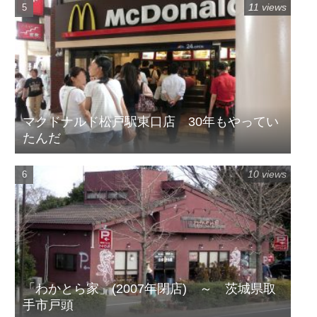
11 views
マクドナルド松戸駅東口店 30年もやってい
たんだ
10 views
「わかとら家」(2007年閉店) ～ 茨城県取
手市戸頭