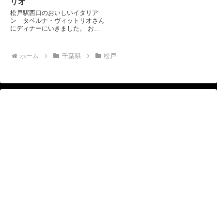
リオ
松戸駅西口のおいしいイタリア
ン タベルナ・ヴィットリオさん
にディナーにいきました。 お勧
めは、こちら。 ハートランドと
アルコールフリー。ハートランド
は、瓶だったか。生が、すきなん
ホーム
千葉県
松戸
だが。 生野菜いっぱい健康サラ
ダ。 カジキマグロのカルパッチ
ョ...