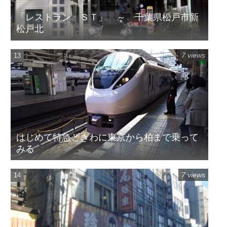
「レストラン ＳＴ」 ～ 千葉県松戸市新
松戸北
7 views
はじめて特急ときわに東京から柏まで乗って
みる
7 views