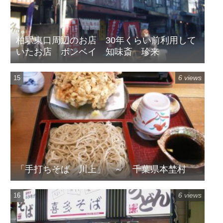
柏駅東口周辺のお店 30年くらい前利用して
いたお店 ボンベイ 知味斎 珍来
6 views
「手打ちそば 川上」 ～ 千葉県本埜村
6 views