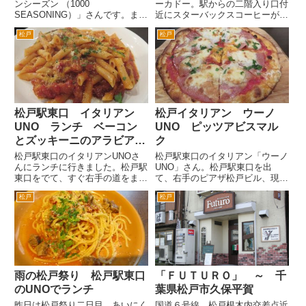
ンシーズン （1000
ーカドー。駅からの二階入り口付
SEASONING）」さんです。まっ
近にスターバックスコーヒーがオ
しろな店舗に赤、白、緑のイタリ
ープンしました。スターバックス
松戸
松戸
アの国旗がなびいているのが目印
コーヒー プラーレ松戸店です。
です。 松戸駅西口ロータリー
松戸駅周辺のスタバは、アトレ松
から3分程度、旧水戸街道まで行
戸店につづいて2店舗目です。
かない付近にあります。 ビ
ちなみに柏駅は、東口前の丸井...
ー...
松戸駅東口 イタリアン
松戸イタリアン ウーノ
UNO ランチ ベーコン
UNO ピッツアビスマル
とズッキーニのアラビアー
ク
タ
松戸駅東口のイタリアンUNOさ
松戸駅東口のイタリアン「ウーノ
んにランチに行きました。松戸駅
UNO」さん。松戸駅東口を出
東口をでて、すぐ右手の道をまっ
て、右手のピアザ松戸ビル、現在
すぐいくと正面の書店の2階で
はブックオフやマクドナルド、吉
松戸
松戸
す。 階段を上がっていくと、ワ
野家が入っているビル、の脇の路
インのボトルなどが並んでいると
地を歩いていくとすぐ突き当りに
ころが入口です。 ランチタイ
あります。駅から徒歩1分ぐらい
ムですが、ビール。昼飲むビール
です。本、DVD屋さんの二階で
は...
す...
雨の松戸祭り 松戸駅東口
「ＦＵＴＵＲＯ」 ～ 千
のUNOでランチ
葉県松戸市久保平賀
昨日は松戸祭り二日目。あいにく
国道６号線、松戸根木内交差点近