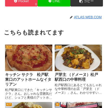
Pocket
LINE
コピー
0
ATLAS WEB.COM
こちらも読まれてます
松戸
松戸
キッチン サクラ 松戸駅
戸芽主 （ドメーヌ）松戸
東口のアットホームなイタ
駅西口の中華料理
リアン
松戸駅西口にあるとてもおしゃれ
な中華料理のお店「戸芽主 （ド
松戸駅東口にできた「キッチンサ
メーヌ）」さん。わかりやすい道
クラ」さん。おしゃれな雰囲気だ
順です。松戸駅西口をでて、ロー
けど、シェフと奥様のアットホー
タリーをまっすぐ江戸川方面へ。
ムな雰囲気のイタリアンです。
すぐに旧水戸街道の交差点にぶ
松戸
柏
場所は、昔のタクギンがあったあ