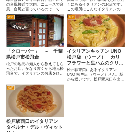
の台風接近で大雨。ニュースで台
くにあるイタリアンのお店です。
風、台風と言っているので、てっ
この場所にこんなイタリアンのお
きり松戸祭りは中止とおもった
店あったっけ？というのが第一印
松戸
松戸
ら、松戸駅東口ロータリーで素人
象です。 古い居酒屋とかがあっ
カラオケ大会みたいなのをやって
た場所かもしれません。屋号を見
ました。 駅前のダブルデッキ
ると２０００年に開業したようで
の下を屋根のようにして観客席が
す。 ＪＲ北小金駅からは徒歩
あ...
５...
「クローバー」 ～ 千葉
イタリアンキッチン UNO
県松戸市松飛台
松戸店 （ウーノ） カリ
フラワーと生ハムのクリー
松戸の地元の知人から教えてもら
ったお店。かなり古くから地元松
ムソース ペンネ
松戸駅東口にあるイタリアン
飛台で、イタリアンのお店をひら
UNO 松戸店 （ウーノ）さん。駅
いてらっしゃるようです。しかも
から近いです。松戸駅東口を出て
店主の方がこだわりがあり、注文
ロータリーから吉野屋の脇の路地
を受けてからパスタを茹で上げる
松戸
を1分かからないくらい歩いてく
とか。そのためピザが先に来ると
と突き当りが UNO 松戸店 （ウ
か。 場所なんですが、簡単な
ーノ）さんです。本屋さんの2階
ん...
です。 窓際の回り込ん...
松戸駅西口のイタリアン
タベルナ・デル・ヴィット