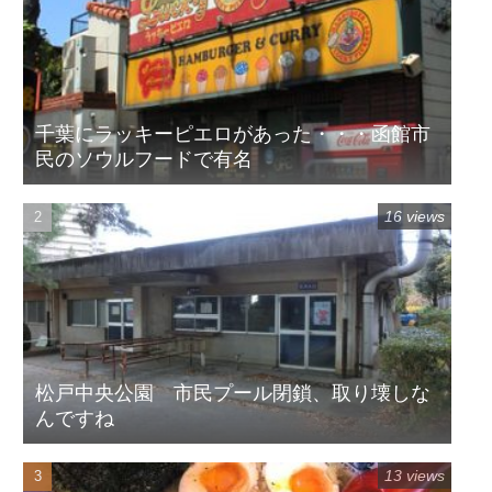
千葉にラッキーピエロがあった・・・函館市
民のソウルフードで有名
16 views
松戸中央公園 市民プール閉鎖、取り壊しな
んですね
13 views