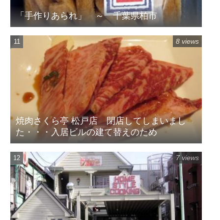
「手作りあられ」 ～ 千葉県柏市
8 views
焼肉さくら亭 松戸店 閉店してしまいまし
た・・・入居ビルの建て替えのため
7 views