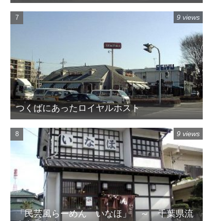
9 views
つくばにあったロイヤルホスト
9 views
「民芸風らーめん いなほ」 ～ 千葉県流