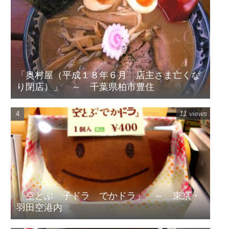
「奥村屋（平成１８年６月 店主さま亡くな
り閉店）」 ～ 千葉県柏市豊住
11 views
「空とぶ 子ドラ でかドラ」 ～ 東京・
羽田空港内