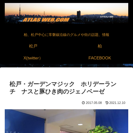
柏、松戸中心に常磐線沿線のグルメや街の話題、情報
松戸
柏
X(twitter）
FACEBOOK
松戸・ガーデンマジック ホリデーラン
チ ナスと豚ひき肉のジェノベーゼ
2017.05.08
2021.12.10