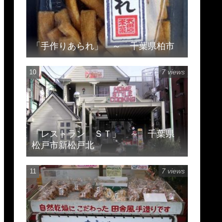
「手作りあられ」 ～ 千葉県柏市
7 views
「レストラン ＳＴ」 ～ 千葉県
松戸市新松戸北
7 views