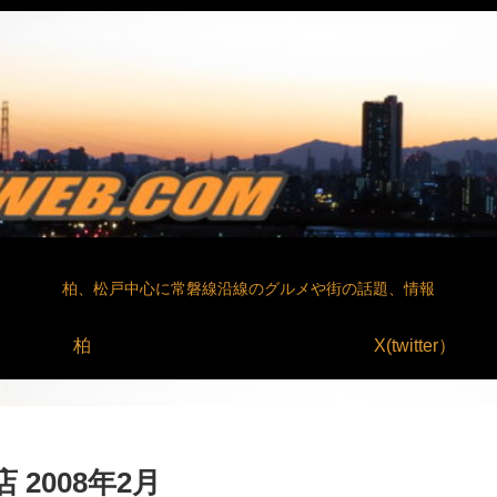
柏、松戸中心に常磐線沿線のグルメや街の話題、情報
柏
X(twitter）
2008年2月