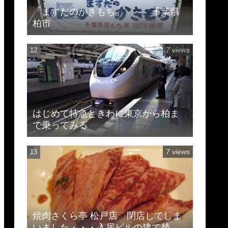
「ますだのかきもち」 ～ 千葉県
柏市
7 views
はじめて特急ときわに東京から柏ま
で乗ってみる
7 views
焼肉さくら亭 松戸店 閉店してしま
いました・・・入居ビルの建て替え