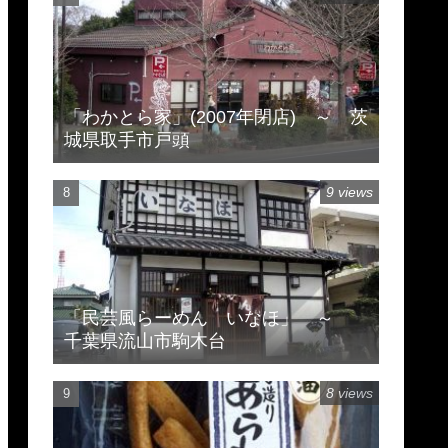
「わかとら家」(2007年閉店) ～ 茨
城県取手市戸頭
9 views
「民芸風らーめん いなほ」 ～
千葉県流山市駒木台
8 views