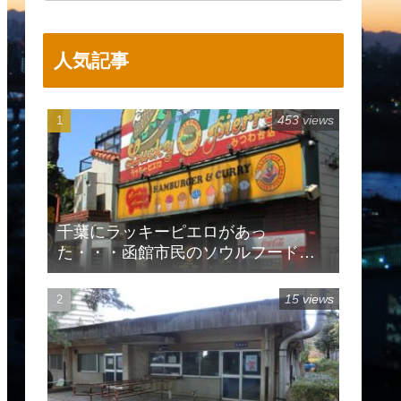
人気記事
453 views
千葉にラッキーピエロがあっ
た・・・函館市民のソウルフードで
有名
15 views