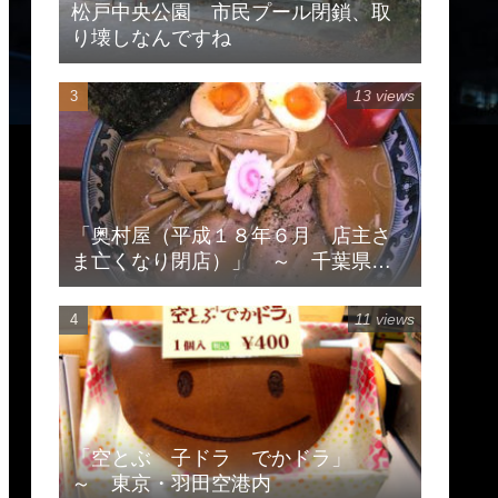
松戸中央公園 市民プール閉鎖、取
り壊しなんですね
13 views
「奥村屋（平成１８年６月 店主さ
ま亡くなり閉店）」 ～ 千葉県柏
市豊住
11 views
「空とぶ 子ドラ でかドラ」
～ 東京・羽田空港内