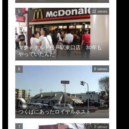
11 views
マクドナルド松戸駅東口店 30年も
やっていたんだ
9 views
つくばにあったロイヤルホスト
9 views