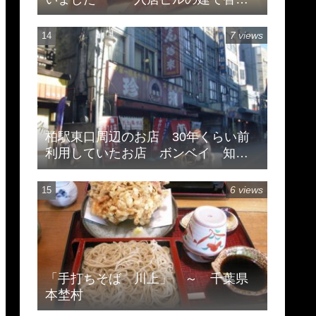
のため
7 views
柏駅東口周辺のお店 30年くらい前
利用していたお店 ボンベイ 知味
斎 珍来
6 views
「手打ちそば 川上」 ～ 千葉県
本埜村