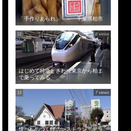
「手作りあられ」 ～ 千葉県柏市
8 views
はじめて特急ときわに東京から柏ま
で乗ってみる
7 views
懐かしのつくばのレストラン テラ