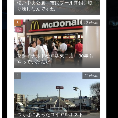
松戸中央公園 市民プール閉鎖、取
り壊しなんですね
12 views
マクドナルド松戸駅東口店 30年も
やっていたんだ
11 views
つくばにあったロイヤルホスト