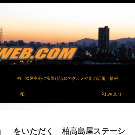
柏、松戸中心に常磐線沿線のグルメや街の話題、情報
柏
X(twitter）
」 をいただく 柏高島屋ステーシ