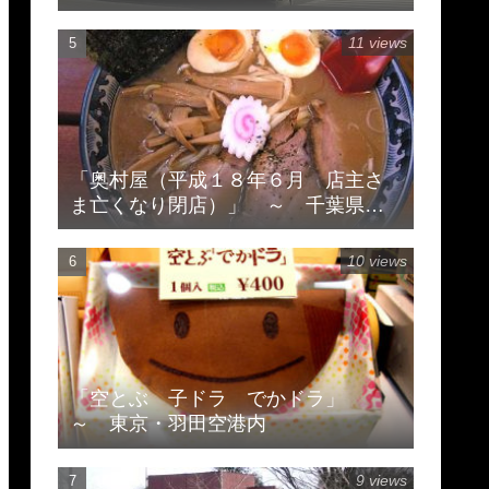
11 views
「奥村屋（平成１８年６月 店主さ
ま亡くなり閉店）」 ～ 千葉県柏
市豊住
10 views
「空とぶ 子ドラ でかドラ」
～ 東京・羽田空港内
9 views