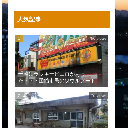
人気記事
456 views
千葉にラッキーピエロがあっ
た・・・函館市民のソウルフードで
有名
16 views