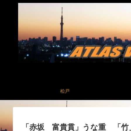
松戸
「赤坂 富貴貫」うな重 「竹