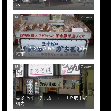
ス
7 views
「ますだのかきもち」 ～ 千葉県
柏市
7 views
喜多そば 取手店 ～ ＪＲ取手駅
構内