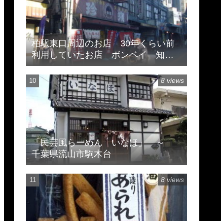
柏駅東口周辺のお店 30年くらい前
利用していたお店 ボンベイ 知味
斎 珍来
8 views
「民芸風らーめん いなほ」 ～
千葉県流山市駒木台
8 views