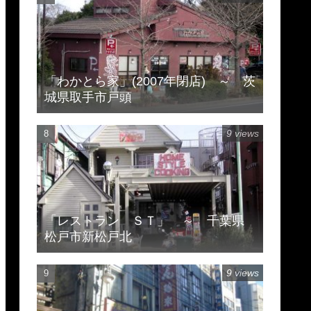
「わかとら家」(2007年閉店) ～ 茨
城県取手市戸頭
9 views
「レストラン ＳＴ」 ～ 千葉県
松戸市新松戸北
9 views