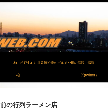
柏、松戸中心に常磐線沿線のグルメや街の話題、情報
柏
X(twitter）
駅前の行列ラーメン店