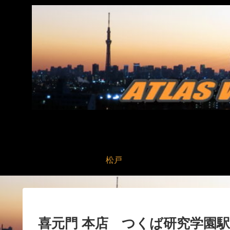
松戸
喜元門 本店 つくば研究学園