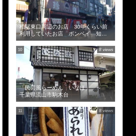
柏駅東口周辺のお店 30年くらい前
利用していたお店 ボンベイ 知味
斎 珍来
8 views
「民芸風らーめん いなほ」 ～
千葉県流山市駒木台
8 views