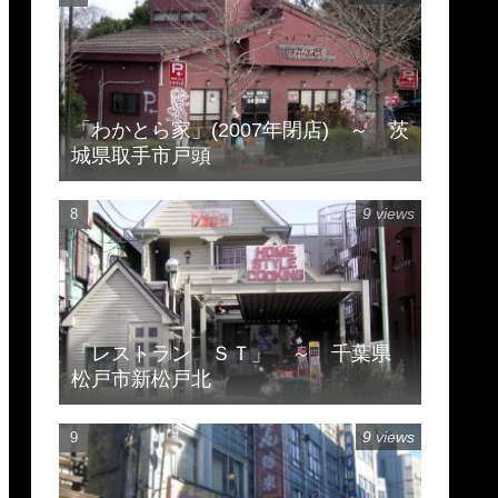
「わかとら家」(2007年閉店) ～ 茨
城県取手市戸頭
9 views
「レストラン ＳＴ」 ～ 千葉県
松戸市新松戸北
9 views