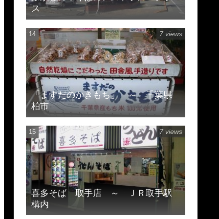
ス
7 views
「ますだのかきもち」 ～ 千葉県
柏市
7 views
喜多そば 取手店 ～ ＪＲ取手駅
構内