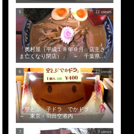
11 views
「奥村屋（平成１８年６月 店主さ
ま亡くなり閉店）」 ～ 千葉県柏
市豊住
10 views
「空とぶ 子ドラ でかドラ」
～ 東京・羽田空港内
9 views