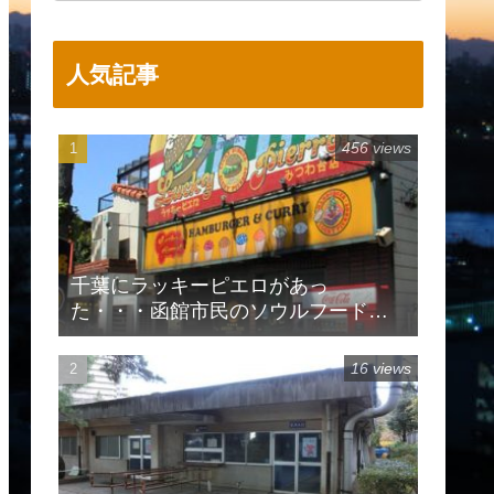
人気記事
456 views
千葉にラッキーピエロがあっ
た・・・函館市民のソウルフードで
有名
16 views