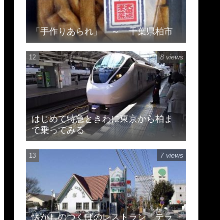
「手作りあられ」 ～ 千葉県柏市
8 views
はじめて特急ときわに東京から柏ま
で乗ってみる
7 views
懐かしのつくばのレストラン テラ