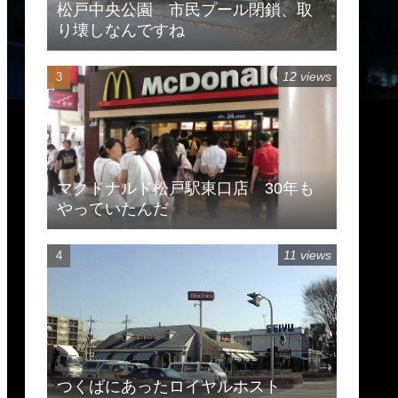
松戸中央公園 市民プール閉鎖、取
り壊しなんですね
12 views
マクドナルド松戸駅東口店 30年も
やっていたんだ
11 views
つくばにあったロイヤルホスト