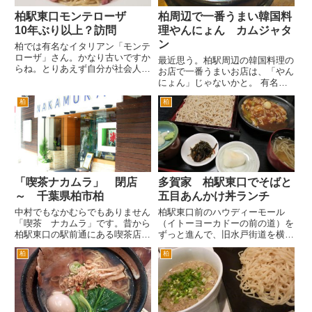
柏駅東口モンテローザ
柏周辺で一番うまい韓国料
10年ぶり以上？訪問
理やんにょん カムジャタ
ン
柏では有名なイタリアン「モンテ
ローザ」さん。かなり古いですか
最近思う。柏駅周辺の韓国料理の
らね。とりあえず自分が社会人に
お店で一番うまいお店は、「やん
なった30年前頃にはやってまし
にょん」じゃないかと。 有名な
た。また地元のバンド爆風スラン
お店や大きくてきれいなお店もあ
プの「KASHIWA マイ・ラブ ～
柏
柏
るけど、「やんにょん」が、一番
ユーミンを聞きながら～」の歌詞
僕の口に合うかもしれない。 そ
の中に「二番街のモンテロ...
んなことを思いながらやんにょん
のランチにやってきた。 柏
駅...
「喫茶ナカムラ」 閉店
多賀家 柏駅東口でそばと
～ 千葉県柏市柏
五目あんかけ丼ランチ
中村でもなかむらでもありません
柏駅東口前のハウディーモール
「喫茶 ナカムラ」です。昔から
（イトーヨーカドーの前の道）を
柏駅東口の駅前通にある喫茶店で
ずっと進んで、旧水戸街道を横断
す。場所は、柏駅東口を出て、イ
した右手にあるおそば屋さん多賀
柏
柏
トーヨーカドーの前の通り、ハウ
家さんにきました。 まずここ
ディモールにはいるとすぐ左手で
に来たら入口脇にでているきょう
す。現在は、大和證券の隣です。
のランチメニューを確認します。
リニューアルして、明るく、き...
ランチは、おそばかうどんを選び
ま...