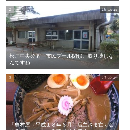
16 views
松戸中央公園 市民プール閉鎖、取り壊しな
んですね
13 views
「奥村屋（平成１８年６月 店主さま亡くな