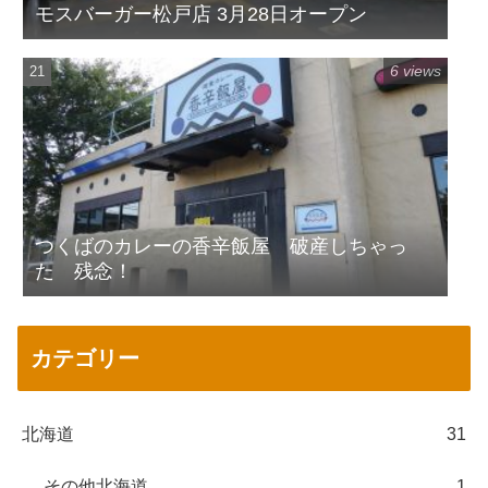
モスバーガー松戸店 3月28日オープン
6 views
つくばのカレーの香辛飯屋 破産しちゃっ
た 残念！
カテゴリー
北海道
31
その他北海道
1