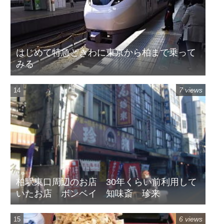
はじめて特急ときわに東京から柏まで乗って
みる
7 views
柏駅東口周辺のお店 30年くらい前利用して
いたお店 ボンベイ 知味斎 珍来
6 views