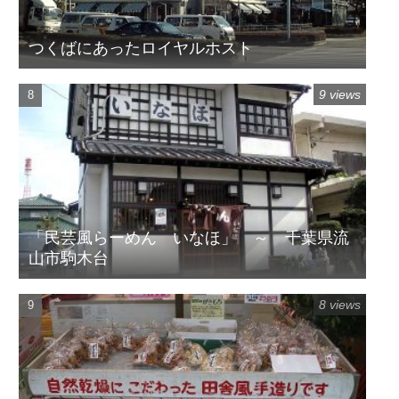
つくばにあったロイヤルホスト
9 views
「民芸風らーめん いなほ」 ～ 千葉県流
山市駒木台
8 views