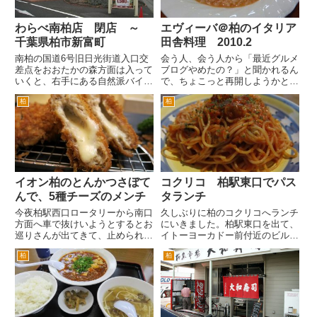
わらべ南柏店 閉店 ～
エヴィーバ＠柏のイタリア
千葉県柏市新富町
田舎料理 2010.2
南柏の国道6号旧日光街道入口交
会う人、会う人から「最近グルメ
差点をおおたかの森方面は入って
ブログやめたの？」と聞かれるん
いくと、右手にある自然派バイキ
で、ちょこっと再開しようかと
ングのお店 わらべ 南柏店さ
(;^_^A とりあえず定番の柏西口
柏
柏
ん。 食べ放題、バイキングスタ
のエヴィーバの話など。 訪問し
イルのお店の中で、特に自然食、
た夜は、ほぼ満席。でも駐車場
和食が充実しているお店です。和
が、空いていたので、ラッキー。
風・洋食・新鮮野菜料理・全国各
土浦ナンバーのカップルが、...
地...
イオン柏のとんかつさぼて
コクリコ 柏駅東口でパス
んで、5種チーズのメンチ
タランチ
今夜柏駅西口ロータリーから南口
久しぶりに柏のコクリコへランチ
方面へ車で抜けいようとするとお
にいきました。柏駅東口を出て、
巡りさんが出てきて、止められま
イトーヨーカドー前付近のビル
した。なんだろ？と思った次の瞬
（隣がマクドナルド）の大戸屋側
柏
柏
間、左に駐車しているアンテナが
からはいります。マクドナルドの
ボコボコたった黒い車両とイヤフ
右の路地からも入ることはできま
ォンをしたダークスーツの男性
す。今回は、大戸屋側から入って
が。あ、SPだとすぐ気づきまし
みました。 大戸屋は地下へ降
た...
り...