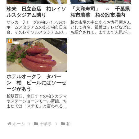
珍来 日立台店 柏レイソ
「大和寿司」 ～ 千葉県
ルスタジアム隣り
柏市若柴 柏公設市場内
サッカーJリーグの柏レイソルの
柏の市場の中にあるお寿司屋さん
ホームスタジアムのある柏市日立
として有名。最近はテレビなどに
台。そのレイソルスタジアムの入
も紹介されて、ますます人気がで
口の脇にあるのが、埼玉、千葉、
ているようです。 築地市場の場
柏
茨城に多く出店している中華料理
内の行列寿司店大和寿司ののれん
の珍来 日立台店さんです。
わけとか。良心的な柏価格が人気
この場所はもともとラーメンチェ
のようです。特にランチは、お得
ーンのくるまやラーメンでし
なセットが人気です。 市場内
た。...
の...
ホテルオークラ タバー
ン 柏 ビールにはソーセ
ージがあう
柏駅西口、南口すぐの柏タカシマ
ヤステーショーンモール新館。ち
またでは「ステモ」と言われる施
設の新館です。 この新館も鳴り
物入りでオープンしたけれども結
構苦戦している様子。レストラン
ホーム
千葉県
柏
もオープン当初よりずいぶん変わ
りました。 ここホテルオーク
ラ...