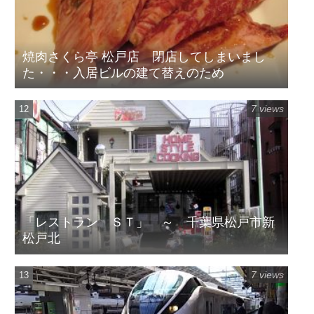
焼肉さくら亭 松戸店 閉店してしまいまし
た・・・入居ビルの建て替えのため
7 views
「レストラン ＳＴ」 ～ 千葉県松戸市新
松戸北
7 views