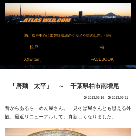
柏、松戸中心に常磐線沿線のグルメや街の話題、情報
松戸
柏
X(twitter）
FACEBOOK
「唐麺 太平」 ～ 千葉県柏市南増尾
2013.05.16
2013.05.31
昔からあるらーめん屋さん。一見そば屋さんとも思える外
観。最近リニューアルして、真新しくなりました。