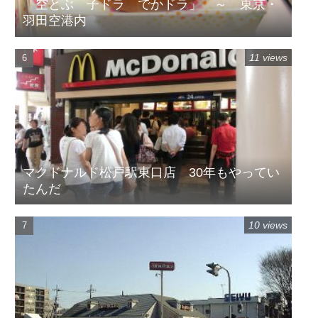
「空とぶ 子ドラ でかドラ」 ～ 東京・
羽田空港内
11 views
マクドナルド松戸駅東口店 30年もやってい
たんだ
10 views