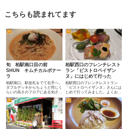
こちらも読まれてます
柏
柏
旬 柏駅南口目の前
柏駅西口のフレンチレスト
SHUN キムチカルボナー
ラン「ビストロペイザン
ラ
ヌ」にはじめて行った
柏駅南口。駅改札をでて右手へ。
柏駅西口のフレンチレストラン
ダブルデッキからちょうど同じく
「ビストロペイザンヌ」さんには
らいの高さのフロアにある旬さ
じめて行ってみました。よくお店
ん。 外から店内の混雑具合を把
の前を通るのですが、なかなか入
柏
柏
握することができて、とても便利
る機会がなくて。 柏駅西口、あ
です。 このビルは飲食店ばかり
るいは南口を出て線路沿いに国道
が入居しています。どこへ行くに
６号方面へ歩いていきます。線路
もエレベーターを利用するため、
沿いから右へ急カーブを曲がり、
１...
ラ...