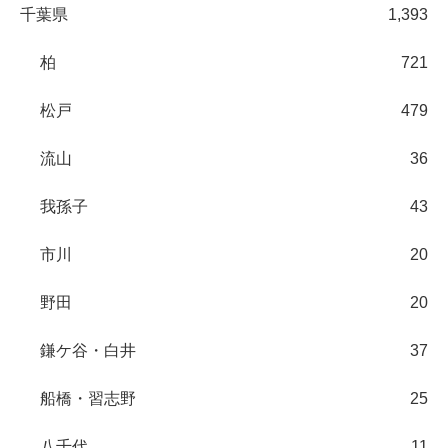
千葉県
1,393
柏
721
松戸
479
流山
36
我孫子
43
市川
20
野田
20
鎌ケ谷・白井
37
船橋・習志野
25
八千代
11