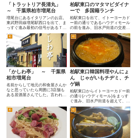
「トラットリア長清丸」
柏駅東口のマタマビダイナ
～ 千葉県柏市増尾台
ーで 多国籍ランチ
増尾台にあるイタリアンのお店。
柏駅東口を出て、イトーヨーカド
東武野田線増尾駅西口を出て、ま
ー前の通りであるハウディモール
っすぐ進み最初の信号があるＴ字
の前を進み、旧水戸街道の交差点
路を左折。 少々歩くと信号があ
を右折した右側にあるマタタビダ
柏
柏
る交差点の手前左手にあります。
イナーさんにいってきました。
イタリアの国旗がなびいていてイ
旧水戸街道の柏神社の向かいあ
タリアンのお店とわかります。店
たりです。 ドアノブが、フラ
舗入り口のテントには、錨のマ...
イパンです。いきなり、おもし...
「かしわ亭」 ～ 千葉県
柏駅東口韓国料理やんにょ
柏市増尾台
ん じゃがいもチヂミ、チ
ゲ鍋
名前からして地元の和食屋さんか
なと思っていたら周囲に3店舗も
柏駅東口からイトーヨーカドー前
ある居酒屋さんでした。言われて
の通り(ハウディモール)をまっす
みると光が丘店は、つくしが丘と
ぐ進み、旧水戸街道を超えて、は
中原の方から来る道が交差する光
じめて左折できる路地を左折しま
が丘の交差点にあります。逆井店
柏
柏
す。 ここが、夜の長全寺商店街
は、逆井駅から踏み切りを横断し
です。夜来るのは、久しぶりで
て藤心方面へ行くとすぐ右手に
す。 曲がるとすぐに韓国家庭
あ...
料理やんにょんがあります。
や...