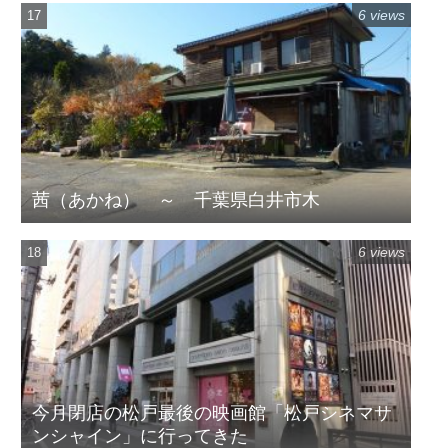
6 views
茜（あかね） ～ 千葉県白井市木
6 views
今月閉店の松戸最後の映画館「松戸シネマサ
ンシャイン」に行ってきた