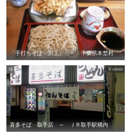
「手打ちそば 川上」 ～ 千葉県本埜村
6 views
喜多そば 取手店 ～ ＪＲ取手駅構内