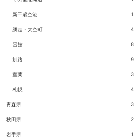
新千歳空港
1
網走・大空町
4
函館
8
釧路
9
室蘭
3
札幌
4
青森県
3
秋田県
2
岩手県
1