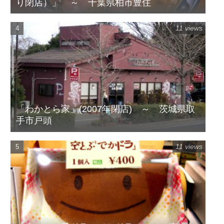
り閉店）」 ～ 千葉県柏市豊住
11 views
「わかとら家」(2007年閉店) ～ 茨城県取
手市戸頭
11 views