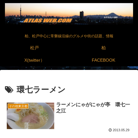
柏、松戸中心に常磐線沿線のグルメや街の話題、情報
松戸
柏
X(twitter）
FACEBOOK
環七ラーメン
ラーメンにゃがにゃが亭 環七一
その他東京都
之江
2013.05.29