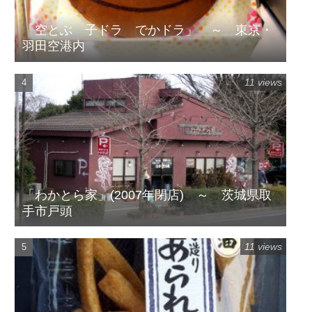
「空とぶ 子ドラ でかドラ」 ～ 東京・
羽田空港内
11 views
「わかとら家」(2007年閉店) ～ 茨城県取
手市戸頭
11 views