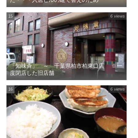
た・・・入居ビルの建て替えのため
6 views
「知味斉」 ～ 千葉県柏市柏東口店 ※一
度閉店した旧店舗
6 views