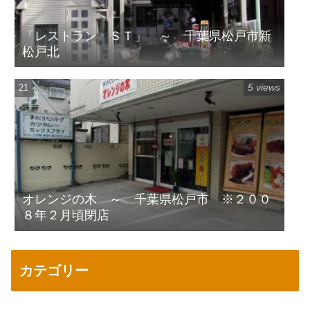
「レストラン ＳＴ」 ～ 千葉県松戸市新
松戸北
5 views
オレンジの木 ～ 千葉県松戸市 ※２００
８年２月頃閉店
カテゴリー