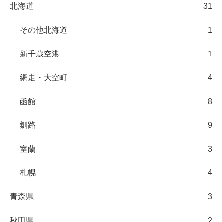
北海道
31
その他北海道
1
新千歳空港
1
網走・大空町
4
函館
8
釧路
9
室蘭
3
札幌
4
青森県
3
秋田県
2