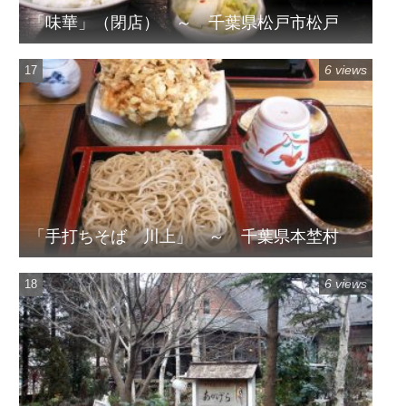
「味華」（閉店） ～ 千葉県松戸市松戸
6 views
「手打ちそば 川上」 ～ 千葉県本埜村
6 views