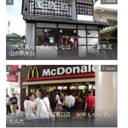
7 views
「民芸風らーめん いなほ」 ～ 千葉県流
山市駒木台
7 views
マクドナルド松戸駅東口店 30年もやってい
たんだ