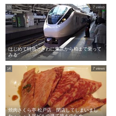
7 views
はじめて特急ときわに東京から柏まで乗って
みる
7 views
焼肉さくら亭 松戸店 閉店してしまいまし