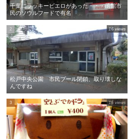
千葉にラッキーピエロがあった・・・函館市
民のソウルフードで有名
16 views
松戸中央公園 市民プール閉鎖、取り壊しな
んですね
15 views