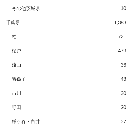
その他茨城県
10
千葉県
1,393
柏
721
松戸
479
流山
36
我孫子
43
市川
20
野田
20
鎌ケ谷・白井
37