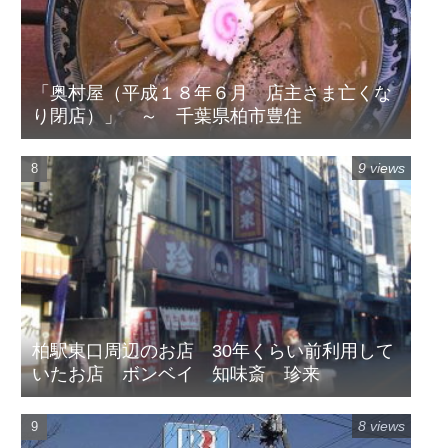
「奥村屋（平成１８年６月 店主さま亡くな
り閉店）」 ～ 千葉県柏市豊住
9 views
柏駅東口周辺のお店 30年くらい前利用して
いたお店 ボンベイ 知味斎 珍来
8 views