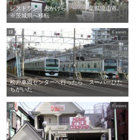
レストラン あかげら ～ 千葉県流山市
※茨城県へ移転
6 views
松戸車両センターへ行ったら、スーパーひた
ちがいた
5 views