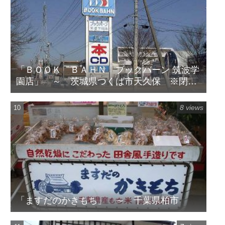
「ＢＯＯＫ ＢＡＨＮ ブックバーン 筑波学
園店」 ～ 茨城県つくば市天久保 ※閉店
してます
8 views
「ますだのかきもち」 ～ 千葉県柏市