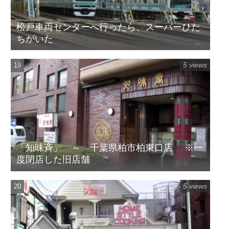
松戸車両センターへ行ったら、スーパーひた
ちがいた
5 views
「知味斉」 ～ 千葉県柏市柏東口店 ※一
度閉店した旧店舗
5 views