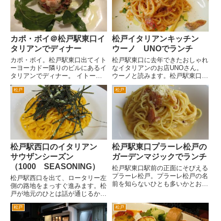
す。 ＪＲ北小金駅からは徒歩
特な雰囲気のお店です。ご夫婦で
５...
や...
カポ・ボイ＠松戸駅東口イ
松戸イタリアンキッチン
タリアンでディナー
ウーノ UNOでランチ
カポ・ボイ。松戸駅東口出てイト
松戸駅東口に去年できたおしゃれ
ーヨーカドー隣りのビルにあるイ
なイタリアンのお店UNOさん。
タリアンでディナー。 イトーヨ
ウーノと読みます。松戸駅東口を
ーカドーの隣の松戸で一番高いビ
出て、ロータリーを右手へ。 ピ
松戸
松戸
ルと言われているライオンズマン
アザ松戸ビルの脇を歩いていくと
ションの３階にあります。ちょと
1分程度で突き当たります。 こ
隠れ家的な場所ですが、ランチタ
の突き当たりのビルの２階が
イムは女性でいつも満席です。
UNOさんです。ガラス越しにお
...
客...
松戸駅西口のイタリアン
松戸駅東口プラーレ松戸の
サウザンシーズン
ガーデンマジックでランチ
（1000 SEASONING）
松戸駅東口駅前の正面にそびえる
プラーレ松戸。プラーレ松戸の名
松戸駅西口を出て、ロータリー左
前を知らないひとも多いかとおも
側の路地をまっすぐ進みます。松
いますが、建物の左側半分はイト
戸が地元のひとは話が通じるかと
ーヨーカドー松戸店です。右半分
おもいますが、「わらそう」の前
がプラーレ松戸という複合商業ビ
松戸
松戸
の道です。わらそうは、昔松戸駅
ルということです。 プラーレ松
東口と西口あったレコードやおも