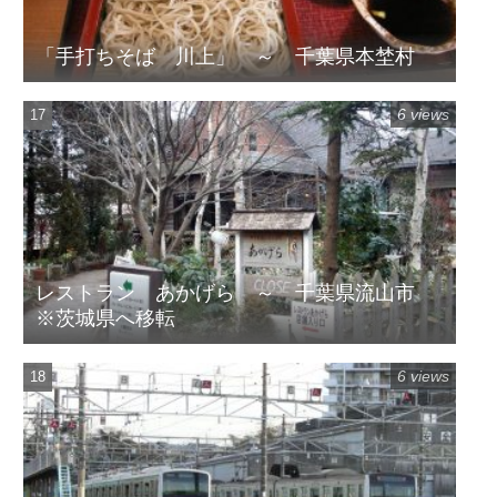
「手打ちそば 川上」 ～ 千葉県本埜村
6 views
レストラン あかげら ～ 千葉県流山市
※茨城県へ移転
6 views