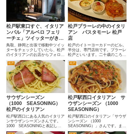
戸ビルの屋上フロアにペントハ
ちゃ、楽器などを販売するお店で
ウ...
した。 いまはありません。そ
の...
松戸駅東口すぐ、イタリア
松戸プラーレの中のイタリ
ンバル「アルベロ フェリ
アン パスタモーレ 松戸
ーチェ」ツイッターがきっ
店
かけで行ってみた
鳥取、静岡と出張で移動中ツイッ
松戸のイトーヨーカドーのビル。
ターをチェックしていたら、松戸
半分は、専門店街です。プラーレ
のイタリアンのお店からフォロー
松戸といいます。二十歳のころ、
いただいたことに気づきました。
よく行ったなあ。20年位いって
松戸
松戸
松戸駅東口のお店。東口といえば
なかったんですが、買い物ついで
僕の守備範囲。しかもイタリアン
に食事に行きました。 和食、
は好きなので普段から気を付けて
洋食、中華、らーめんなど結構い
いるはずなんだが・・・と住所...
ろいろなお店が入ってます。入
っ...
サウザンシーズン
松戸駅西口イタリアン サ
（1000 SEASONING）
ウザンシーズン （1000
松戸のイタリアン
SEASONING）
松戸駅西口にある人気のイタリア
松戸駅西口のイタリアン「サウザ
ンサウザンシーズンさんです。
ンシーズン （1000
1000 SEASONINGと表記しま
SEASONING）」さんです。まっ
す。 松戸駅西口ロータリーから
しろな店舗に赤、白、緑のイタリ