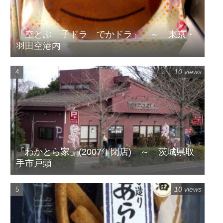
「空とぶ 子ドラ でかドラ」 ～ 東京・
羽田空港内
10 views
「わかとら家」(2007年閉店) ～ 茨城県取
手市戸頭
10 views