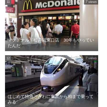
7 views
マクドナルド松戸駅東口店 30年もやってい
たんだ
7 views
はじめて特急ときわに東京から柏まで乗って
みる