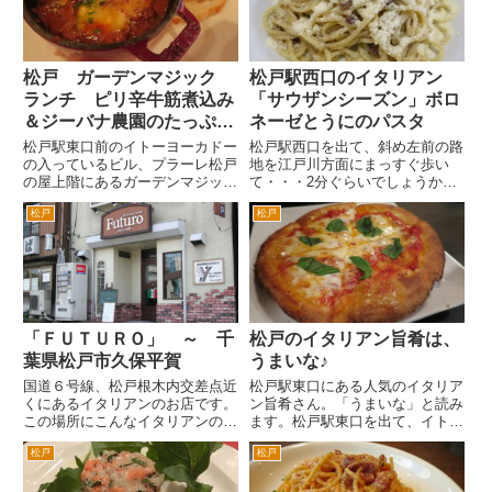
キリンの生です。 バーニャカ
みました。まずは、粒マスタ...
ウ...
松戸 ガーデンマジック
松戸駅西口のイタリアン
ランチ ピリ辛牛筋煮込み
「サウザンシーズン」ボロ
＆ジーバナ農園のたっぷり
ネーゼとうにのパスタ
野菜ペペロンチーノ
松戸駅東口前のイトーヨーカドー
松戸駅西口を出て、斜め左前の路
の入っているビル、プラーレ松戸
地を江戸川方面にまっすぐ歩い
の屋上階にあるガーデンマジック
て・・・2分ぐらいでしょうか。
にランチに行きました。 土日の
真っ白いイメージのお店です。
松戸
松戸
ランチタイムも貸切のことがあり
このイタリアの国旗が目印です。
ますので、油断できません。要確
遠くからもよく見えます。 土日
認です。 すぐそばに聖徳大学が
は、ホリデーランチとなります。
あるので（席から見える）、大
平日は来られないので、普通のラ
学...
ン...
「ＦＵＴＵＲＯ」 ～ 千
松戸のイタリアン旨肴は、
葉県松戸市久保平賀
うまいな♪
国道６号線、松戸根木内交差点近
松戸駅東口にある人気のイタリア
くにあるイタリアンのお店です。
ン旨肴さん。「うまいな」と読み
この場所にこんなイタリアンのお
ます。松戸駅東口を出て、イトー
店あったっけ？というのが第一印
ヨーカドーの前の道を左へ。2分
松戸
松戸
象です。 古い居酒屋とかがあっ
ぐらい歩くと左側にあります。バ
た場所かもしれません。屋号を見
ス通り沿いです。 洋風居酒
ると２０００年に開業したようで
屋？街角のイタリアン？という独