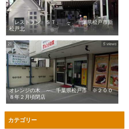
「レストラン ＳＴ」 ～ 千葉県松戸市新
松戸北
5 views
オレンジの木 ～ 千葉県松戸市 ※２００
８年２月頃閉店
カテゴリー