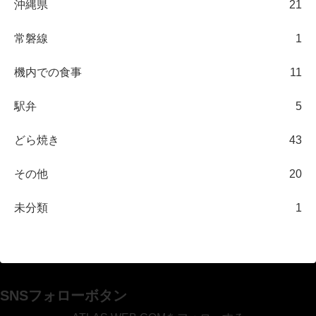
沖縄県
21
常磐線
1
機内での食事
11
駅弁
5
どら焼き
43
その他
20
未分類
1
SNSフォローボタン