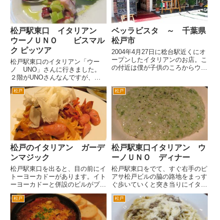
ト...
ヨ...
松戸駅東口 イタリアン
ベッラビスタ ～ 千葉県
ウーノＵＮＯ ビスマル
松戸市
ク ピッツア
2004年4月27日に稔台駅近くにオ
ープンしたイタリアンのお店。こ
松戸駅東口のイタリアン「ウー
の付近は僕が子供のころからウロ
ノ UNO」さんに行きました。
ウロしていた場所ですが、昔は文
２階がUNOさんなんですが、１
房具屋さんか何かだったんんじゃ
階の本屋さんが真っ赤な看板なん
ないかなと思います。活気ある稔
松戸
松戸
で目立ちます。 きょう案内さ
台商店街の一角です。 場所は、
れたのは、大テーブル席。１２人
新京成電鉄の稔台駅を降り...
程度座れる大きなテーブルです。
UNOさんは一般的なテーブル...
松戸のイタリアン ガーデ
松戸駅東口イタリアン ウ
ンマジック
ーノＵＮＯ ディナー
松戸駅東口を出ると、目の前にイ
松戸駅東口をでて、すぐ右手のピ
トーヨーカドーがあります。イト
アサ松戸ビルの脇の路地をまっす
ーヨーカドーと併設のビルがプラ
ぐ歩いていくと突き当りにイタリ
ーレ松戸。そのプラーレ松戸の屋
アンレストラン「UNOウーノ」
松戸
松戸
上フロアにあるイタリアン「ガー
さんがあります。 1階が本屋さん
デンマジック」。ちょっと創作っ
の2階になります。 ビールの写
ぽい料理が魅力です。ビールは、
真を撮り忘れましたが、ビールの