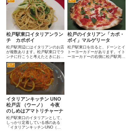
松戸
松戸
左側の路地を旧水戸街道方面へ歩
アの国旗がなびいているのが目印
いて3分ぐらいです。 行く途中、
です。 松戸駅西口ロータリー
ビルにこんなインパクトがある壁
から3分程度、旧水戸街道まで行
画があったりします。...
かない付近にあります。 ビ
ー...
松戸駅東口イタリアンラン
松戸のイタリアン「カポ・
チ カポボイ
ボイ」マルゲリータ
松戸駅周辺にはイタリアンのお店
松戸駅東口を出ると、ドーンとイ
が複数あります。松戸駅東口でラ
トーヨーカドーがあります。イト
ンチに行こうと考えたときにおも
ーヨーカドーの右側に松戸駅周辺
いつくひとつが、カポボイさんで
で一番高いといわれるライオンズ
松戸
す。 松戸駅東口を出てペデスト
ステーションタワー松戸がありま
リアンデッキ（ダブルデッキ）を
す。 この低層階は、テナント
まっすぐイトーヨーカドー方面
が入っています。このビルの３階
へ。 イトーヨーカドー前を階
にあるのが、イタリア料理のお
下...
店...
イタリアンキッチン UNO
松戸店 （ウーノ） 今夜
のしめはアマトリチャーナ
松戸駅東口のイタリアンとして、
しっかり定着している感のある
「イタリアンキッチンUNO（ウ
ーノ）」さん。 ランチもディナ