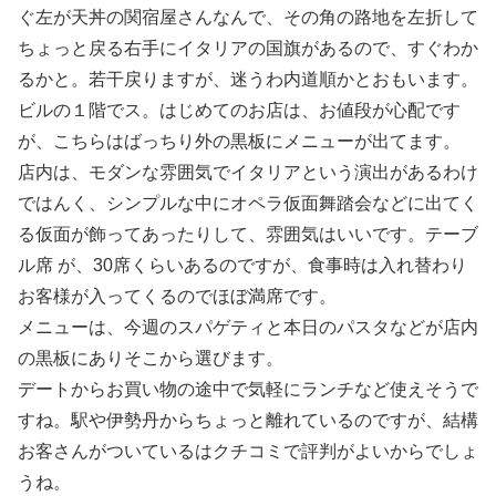
ぐ左が天丼の関宿屋さんなんで、その角の路地を左折して
ちょっと戻る右手にイタリアの国旗があるので、すぐわか
るかと。若干戻りますが、迷うわ内道順かとおもいます。
ビルの１階でス。はじめてのお店は、お値段が心配です
が、こちらはばっちり外の黒板にメニューが出てます。
店内は、モダンな雰囲気でイタリアという演出があるわけ
ではんく、シンプルな中にオペラ仮面舞踏会などに出てく
る仮面が飾ってあったりして、雰囲気はいいです。テーブ
ル席 が、30席くらいあるのですが、食事時は入れ替わり
お客様が入ってくるのでほぼ満席です。
メニューは、今週のスパゲティと本日のパスタなどが店内
の黒板にありそこから選びます。
デートからお買い物の途中で気軽にランチなど使えそうで
すね。駅や伊勢丹からちょっと離れているのですが、結構
お客さんがついているはクチコミで評判がよいからでしょ
うね。