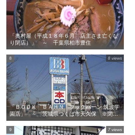
「奥村屋（平成１８年６月 店主さま亡くな
り閉店）」 ～ 千葉県柏市豊住
8 views
「ＢＯＯＫ ＢＡＨＮ ブックバーン 筑波学
園店」 ～ 茨城県つくば市天久保 ※閉店
してます
7 views