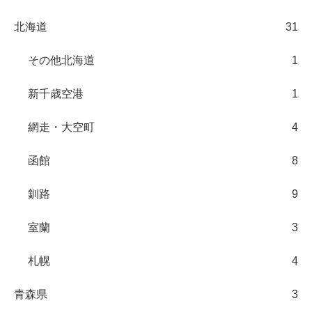
北海道
31
その他北海道
1
新千歳空港
1
網走・大空町
4
函館
8
釧路
9
室蘭
3
札幌
4
青森県
3