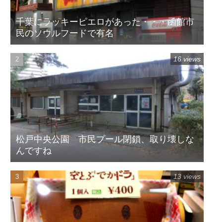
千葉にラッキーピエロがあった・・・函館市
民のソウルフードで有名
16 views
松戸中央公園 市民プール閉鎖、取り壊しな
んですね
13 views