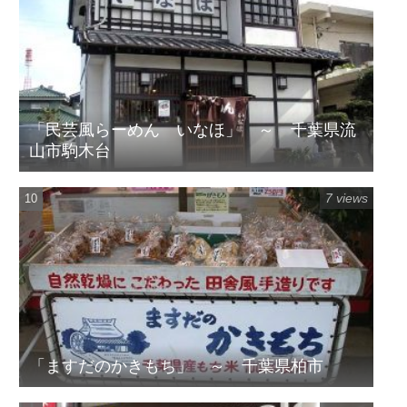
「民芸風らーめん いなほ」 ～ 千葉県流
山市駒木台
7 views
「ますだのかきもち」 ～ 千葉県柏市