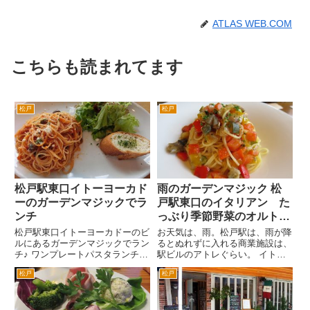
ATLAS WEB.COM
こちらも読まれてます
松戸
松戸
松戸駅東口イトーヨーカド
雨のガーデンマジック 松
ーのガーデンマジックでラ
戸駅東口のイタリアン た
ンチ
っぶり季節野菜のオルトラ
ーナ
松戸駅東口イトーヨーカドーのビ
お天気は、雨。松戸駅は、雨が降
ルにあるガーデンマジックでラン
るとぬれずに入れる商業施設は、
チ♪ ワンプレートパスタランチ
駅ビルのアトレぐらい。 イトー
が、良さそう。1080円。 窓際の
ヨーカドーも伊勢丹も傘をさして
松戸
松戸
席だと庭が見えます。敷地の外
あるいていかないとなりません。
は、松戸中央公園です。厳密に
たぶん商業施設としては、雨に弱
は、公園の脇かも。 トマトソー
い松戸駅周辺かと思います。
スのパスタ。ガーリックトース
そんな松戸駅東口駅前のイトー