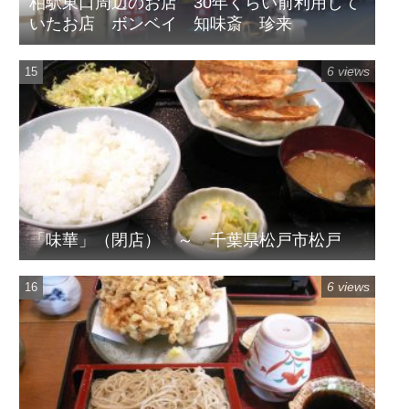
柏駅東口周辺のお店 30年くらい前利用して
いたお店 ボンベイ 知味斎 珍来
6 views
「味華」（閉店） ～ 千葉県松戸市松戸
6 views