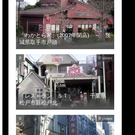
「わかとら家」(2007年閉店) ～ 茨
城県取手市戸頭
9 views
「レストラン ＳＴ」 ～ 千葉県
松戸市新松戸北
9 views