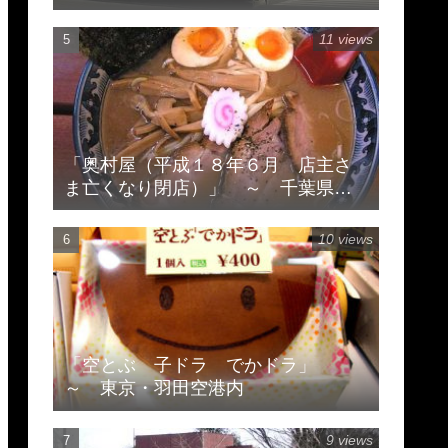
11 views
「奥村屋（平成１８年６月 店主さ
ま亡くなり閉店）」 ～ 千葉県柏
市豊住
10 views
「空とぶ 子ドラ でかドラ」
～ 東京・羽田空港内
9 views