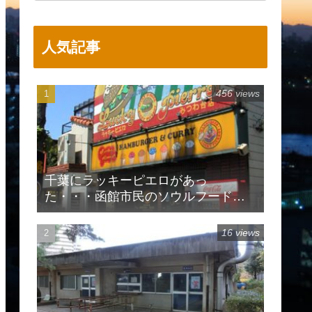
人気記事
456 views
千葉にラッキーピエロがあっ
た・・・函館市民のソウルフードで
有名
16 views