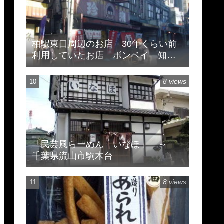
柏駅東口周辺のお店 30年くらい前
利用していたお店 ボンベイ 知味
斎 珍来
8 views
「民芸風らーめん いなほ」 ～
千葉県流山市駒木台
8 views