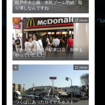
松戸中央公園 市民プール閉鎖、取
り壊しなんですね
12 views
マクドナルド松戸駅東口店 30年も
やっていたんだ
11 views
つくばにあったロイヤルホスト