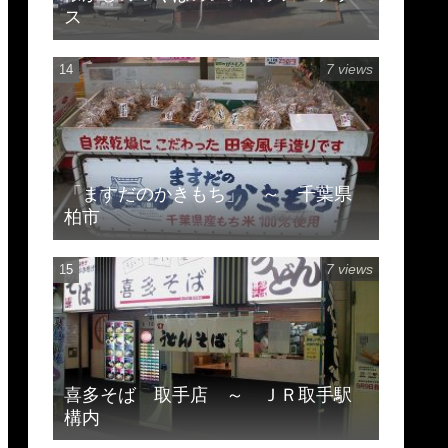
ス
7 views
「ますだのかきもち」 ～ 千葉県
柏市
7 views
喜多そば 取手店 ～ ＪＲ取手駅
構内