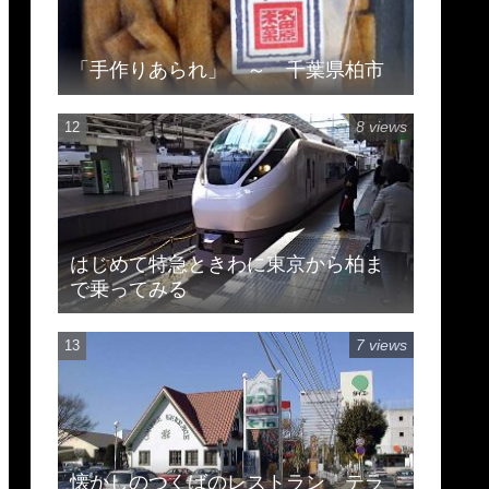
「手作りあられ」 ～ 千葉県柏市
8 views
はじめて特急ときわに東京から柏ま
で乗ってみる
7 views
懐かしのつくばのレストラン テラ