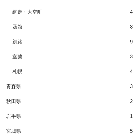
網走・大空町
4
函館
8
釧路
9
室蘭
3
札幌
4
青森県
3
秋田県
2
岩手県
1
宮城県
5