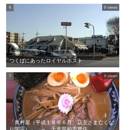
9 views
つくばにあったロイヤルホスト
9 views
「奥村屋（平成１８年６月 店主さま亡くな
り閉店）」 ～ 千葉県柏市豊住