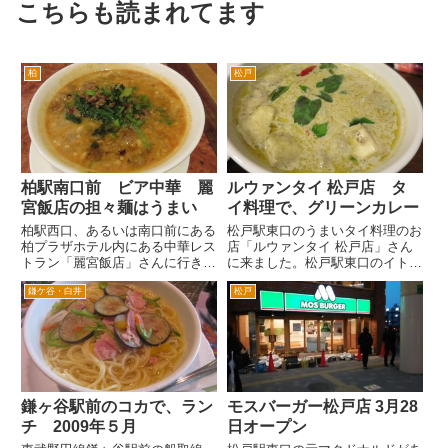
こちらも読まれてます
柏
松戸
柏駅南口前 ビア中華 麗
ルウァンタイ 松戸店 タ
宮飯店の担々麺はうまい
イ料理で、グリーンカレー
柏駅西口、あるいは南口前にある
松戸駅東口のうまいタイ料理のお
柏プラザホテル内にある中華レス
店「ルウァンタイ 松戸店」さん
トラン「麗宮飯店」さんに行きま
に来ました。松戸駅東口のイトー
した。 平成24年に亡くなった
ヨーカドー前の通りを右へ。徒歩
鎌ケ谷・白井
松戸
地元柏の一部ではとても有名な早
だと10分ぐらいでしょうか。道
川義孝画伯の絵があります。 ラ
なりにまっすぐ歩いて行くと、3
イムポトスの置物もずっとありま
個目の信号をわたって左です。
す。ライムポトスは好きな観葉...
春巻き。いわゆる揚げ春巻きで
す...
鎌ヶ谷駅前のコカで、ラン
モスバーガー松戸店 3月28
チ 2009年５月
日オープン