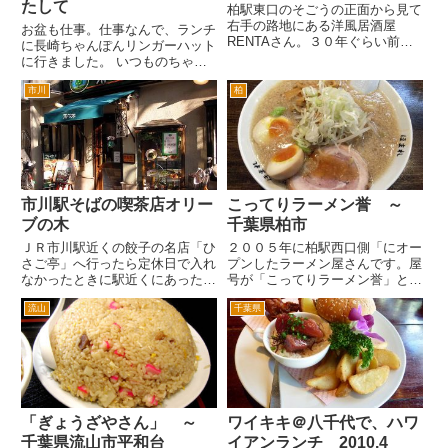
たして
柏駅東口のそごうの正面から見て
右手の路地にある洋風居酒屋
お盆も仕事。仕事なんで、ランチ
RENTAさん。３０年ぐらい前
に長崎ちゃんぽんリンガーハット
は、この辺は怪しいお店が多かっ
に行きました。 いつものちゃん
たあたり。 最近はその手のお店
ぽんセットにしようとしたら、メ
は、無くなって、おしゃれなお店
市川
柏
ニューにランチメニューがない。
が増えてますね。階段を上ってい
あれ？お盆だから、ランチやっ
きます。 店内は、そんなに広
てないのか？とおもい、 え〜餃
く...
子とちゃんぽんのセットくださ...
市川駅そばの喫茶店オリー
こってりラーメン誉 ～
ブの木
千葉県柏市
ＪＲ市川駅近くの餃子の名店「ひ
２００５年に柏駅西口側「にオー
さご亭」へ行ったら定休日で入れ
プンしたラーメン屋さんです。屋
なかったときに駅近くにあったの
号が「こってりラーメン誉」とい
で入ったレストラン。 一見喫茶
うようにこってり系のラーメンが
流山
千葉県
店かレストランかという感じのお
売りです。 場所は、最近ラーメ
店。市川駅北口を出て駅ビルシャ
ン激戦区となっている柏駅西口か
ポー、線路沿いに千葉方面へ。す
ら線路沿いに松戸方面へ。南口を
ぐ左折する道があるので、左折
出た方が近いんですが、ここを
す...
線...
「ぎょうざやさん」 ～
ワイキキ＠八千代で、ハワ
千葉県流山市平和台
イアンランチ 2010.4