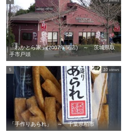
「わかとら家」(2007年閉店) ～ 茨城県取
手市戸頭
10 views
「手作りあられ」 ～ 千葉県柏市