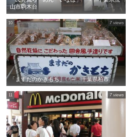
山市駒木台
7 views
「ますだのかきもち」 ～ 千葉県柏市
7 views