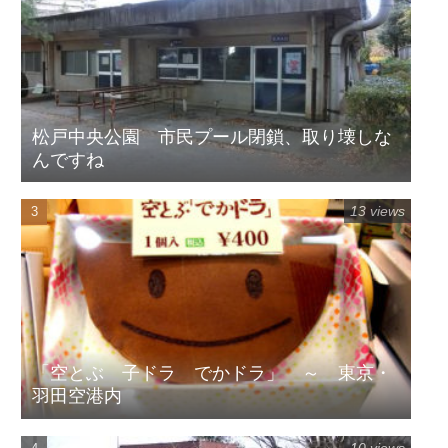
松戸中央公園 市民プール閉鎖、取り壊しな
んですね
13 views
「空とぶ 子ドラ でかドラ」 ～ 東京・
羽田空港内
10 views