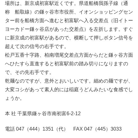
場所は、新京成初富駅近くです。県道船橋我孫子線（通
称 船取線）の鎌ヶ谷市市役所、イオンショッピングセン
ター前を船橋方面へ進むと初富駅へ入る交差点（旧イトー
ヨーカドー鎌ヶ谷店があった交差点）を左折します。すぐ
に新京成の初富駅があるので、横断して押しボタン信号を
超えて次の信号の右手です。
松戸五香十字路、柏南増尾交差点方面からだと鎌ヶ谷方面
へひたすら直進すると初富駅前の踏み切りになりますの
で、その先右手です。
乾麺なのですが、意外とおいしいです。細めの麺ですが、
大変コシがあって素人的には稲庭うどんみたいな食感でし
ょうか。
本 社 千葉県鎌ヶ谷市南初富6-2-12
電話 047（444）1351（代） FAX 047（445）3033