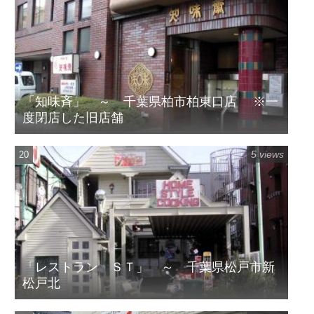
「知味斉」 ～ 千葉県柏市柏東口店 ※一
度閉店した旧店舗
5 views
「レストラン ＳＴ」 ～ 千葉県松戸市新
松戸北