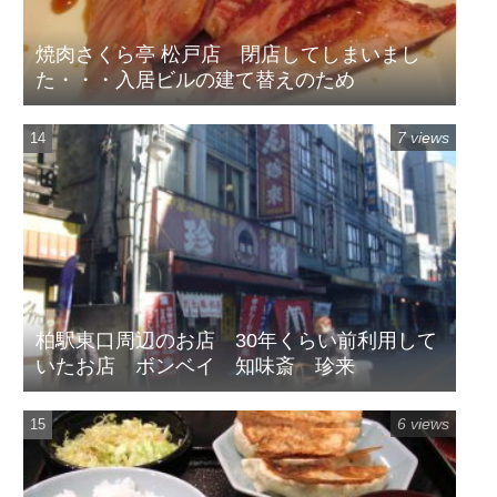
焼肉さくら亭 松戸店 閉店してしまいまし
た・・・入居ビルの建て替えのため
7 views
柏駅東口周辺のお店 30年くらい前利用して
いたお店 ボンベイ 知味斎 珍来
6 views