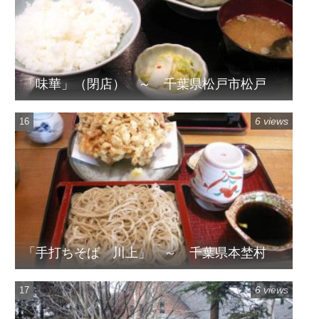
「味華」（閉店） ～ 千葉県松戸市松戸
6 views
「手打ちそば 川上」 ～ 千葉県本埜村
6 views