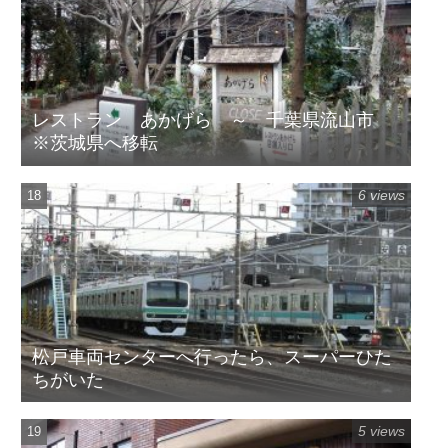
レストラン あかげら ～ 千葉県流山市
※茨城県へ移転
6 views
松戸車両センターへ行ったら、スーパーひた
ちがいた
5 views