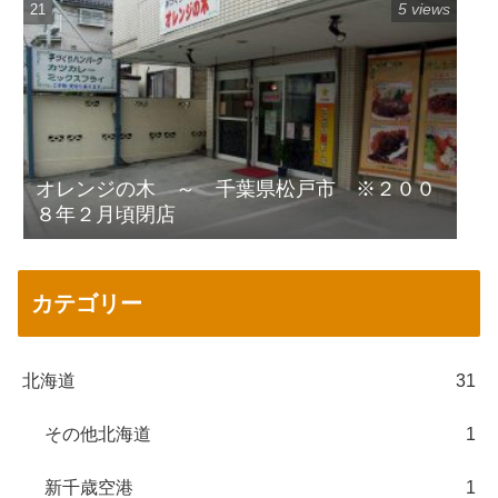
5 views
オレンジの木 ～ 千葉県松戸市 ※２００
８年２月頃閉店
カテゴリー
北海道
31
その他北海道
1
新千歳空港
1