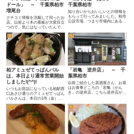
ドール」 ～ 千葉県柏市
千葉県柏市
増尾台
知り合いからおいしいとの情報を
もらって行ってみまいした。柏市
クチコミ情報を頂戴して伺ったお
公設市場、つまり市場内にあるお
店。以前より木の看板が大変目立
店です。 16号線を柏の呼塚交差
つので、気にはなっていたんです
点から野田方面へ。イオンなどを
が、訪問したのは初めてでした。
過ぎて若柴の交差点を右折すると
柏
柏
場所は、柏の増尾台の住宅街の一
すぐ左手に柏公設市場の入口があ
角です。南増尾交差点を柏方面
りますのでそこを左折して入り...
へ。二個目の信号（角に中古車屋
さんがある交差点）を左折しま
す...
柏アミュゼてっぱんバル
「岩亀 逆井店」 ～ 千
は、本日より通常営業開始
葉県柏市
しました!(^^)!
以前ご紹介した居酒屋さん、お昼
はお食事どころの「岩亀（がん
いつもお世話になっている柏駅西
き」の逆井店。こちら逆井店が、
口あさひ通りのアミュゼてっぱん
岩亀の本店となるようです。 場
バルさんは、本日の1/8（金）の
所は、東武野田線逆井駅を下車し
ディナーより本年の通常営業を開
て、すぐに踏み切りを藤心方面
松戸
柏
始しました。 ということで早
へ。道路右側を歩いていくとすぐ
速、本年初のアミュゼさんに行っ
に右手角にあります。手前が駐車
てきました。まずは、イタリアン
王で...
ポテトサラダ。 本日のカル
パ...