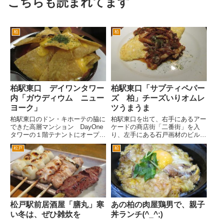
こちらも読まれてます
柏
柏
柏駅東口 デイワンタワー
柏駅東口「サプティペパー
内「ガウディウム ニュー
ズ 柏」チーズいりオムレ
ヨーク」
ツうまうま
柏駅東口のドン・キホーテの脇に
柏駅東口を出て、右手にあるアー
できた高層マンション DayOne
ケードの商店街「二番街」を入
タワーの１階テナントにオープン
り、左手にある石戸画材のビルの
した「ガウディウム ニューヨー
地下にある「SAPTY
松戸
柏
ク」さんに行きました。 柏地区
PEPPER’S サプティペパー
初出店の「いきなりステーキ」や
ズ 柏」さんに夜いってみまし
DayOneタワーのできる前の再開
た。 階段を下りると左右に店
発前に営業していた「珍...
舗があります。左手が和食ファミ
レス「夢...
松戸駅前居酒屋「膳丸」寒
あの柏の肉屋鶏男で、親子
い冬は、ぜひ雑炊を
丼ランチ(^_^;)