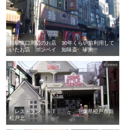
柏駅東口周辺のお店 30年くらい前利用して
いたお店 ボンベイ 知味斎 珍来
6 views
「レストラン ＳＴ」 ～ 千葉県松戸市新
松戸北