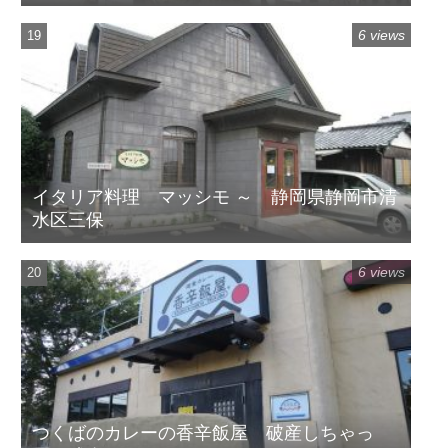
6 views
イタリア料理 マッシモ ～ 静岡県静岡市清
水区三保
6 views
つくばのカレーの香辛飯屋 破産しちゃっ