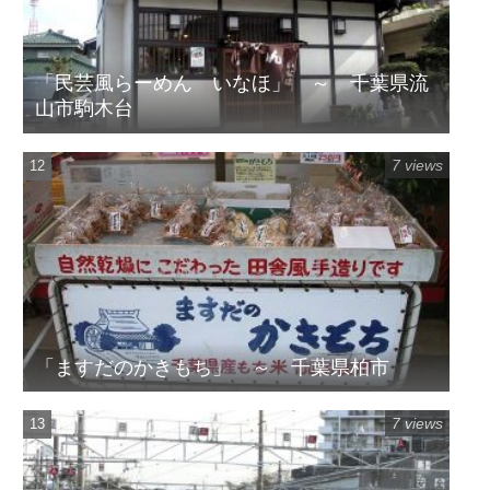
「民芸風らーめん いなほ」 ～ 千葉県流
山市駒木台
7 views
「ますだのかきもち」 ～ 千葉県柏市
7 views