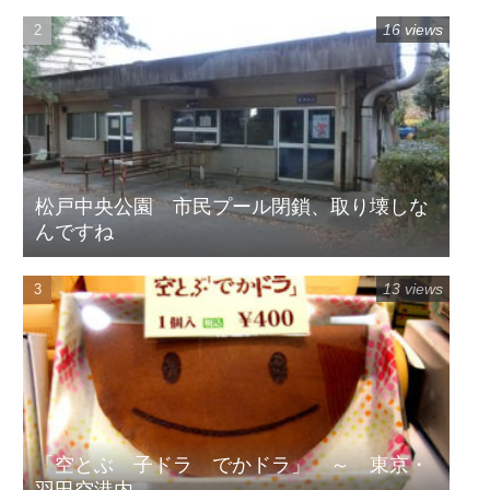
16 views
松戸中央公園 市民プール閉鎖、取り壊しな
んですね
13 views
「空とぶ 子ドラ でかドラ」 ～ 東京・