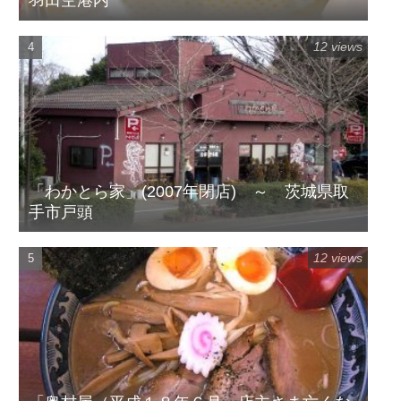
羽田空港内
12 views
「わかとら家」(2007年閉店) ～ 茨城県取
手市戸頭
12 views