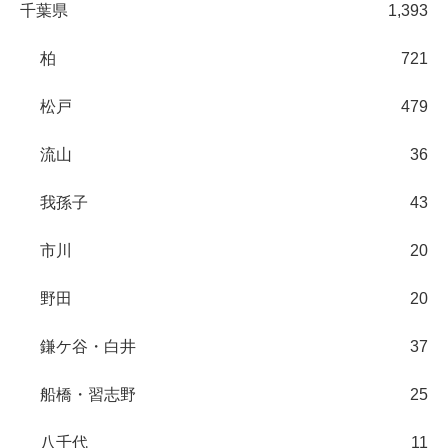
千葉県
1,393
柏
721
松戸
479
流山
36
我孫子
43
市川
20
野田
20
鎌ケ谷・白井
37
船橋・習志野
25
八千代
11