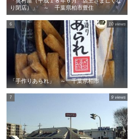
「奥村屋（平成１８年６月 店主さま亡くな
り閉店）」 ～ 千葉県柏市豊住
10 views
「手作りあられ」 ～ 千葉県柏市
9 views