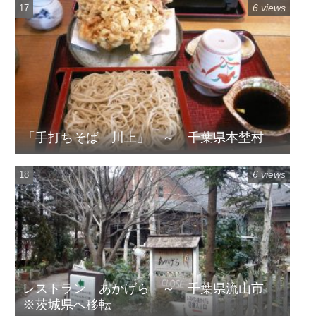
6 views
「手打ちそば 川上」 ～ 千葉県本埜村
6 views
レストラン あかげら ～ 千葉県流山市
※茨城県へ移転