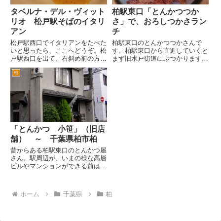
タベルナ・デル・ヴィット
柏駅東口「とんかつつか
リオ 松戸駅そばのイタリ
さ」で、おろしつかさラン
アン
チ
松戸駅西口でイタリアンをたべた
柏駅東口のとんかつつかさんで
いと思ったら、ここへどうぞ。松
す。柏駅東口から直進していくと
戸駅西口を出て、右斜め前の方に
まず旧水戸街道にぶつかります。
徒歩1分ぐらい歩いた付近にあり
次にぶつかる旧水戸街道と平行す
柏
ます。とても近いですよ。この大
る通りが最近ついた名称が「郵便
きなお皿が目印です。 階段を
局通り」です。 郵便局通りは
登って2階へ。階段は白い壁にイ
柏郵便局があるので、郵便局通り
タリアっぽい絵が描かれ、ホー
という名称になりました。その柏
ル...
郵...
「とんかつ 小笹」（旧店
舗） ～ 千葉県柏市柏
昔からある柏駅東口のとんかつ屋
さん。駅周辺が、いまの様な高層
ビルやマンションができる前は、
風景にマッチした「街のとんかつ
屋」さんとい感じでしたが、数年
前に店舗裏手に高層のマンション
ホーム
千葉県
柏
ができたりして、ちょっと浮いた
存在に。そんな流れでか、９月
く...