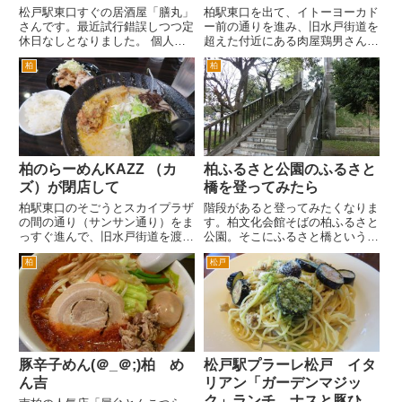
松戸駅東口すぐの居酒屋「膳丸」
柏駅東口を出て、イトーヨーカド
さんです。最近試行錯誤しつつ定
ー前の通りを進み、旧水戸街道を
休日なしとなりました。 個人経
超えた付近にある肉屋鶏男さんに
営のお店だと、やはり休みがない
行ってきました。東武バスイース
柏
柏
と厳しいですよね。 それでも
トの柏駅東口入口バス停そばにあ
お店のみなさんでやりくりして、
ります。隣りは、カレーの有名店
定休日をなくしました。その分営
ボンベイさんです。 多数の赤
業時間を短縮したようです。以
提灯に大きな文字で肉屋鶏男と
前...
い...
柏のらーめんKAZZ （カ
柏ふるさと公園のふるさと
ズ）が閉店して
橋を登ってみたら
柏駅東口のそごうとスカイプラザ
階段があると登ってみたくなりま
の間の通り（サンサン通り）をま
す。柏文化会館そばの柏ふるさと
っすぐ進んで、旧水戸街道を渡っ
公園。そこにふるさと橋というの
た右手のラーメンkazzカズさん
があります。 国道16号の桜台交
柏
松戸
が閉店していた。 閉店という
差点から手賀沼沿いの道路へとつ
か、行ったら違う店になってい
づく道を進むと柏ふるさと大橋と
た。 カズさんのリポートをア
いうのがあります。その真下付近
ップする前に閉店しちゃった。
が、柏ふるさと公園です。 そ...
最...
豚辛子めん(＠_＠;)柏 め
松戸駅プラーレ松戸 イタ
ん吉
リアン「ガーデンマジッ
ク」ランチ ナスと豚ひき