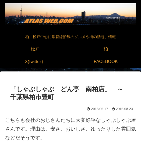
柏、松戸中心に常磐線沿線のグルメや街の話題、情報
松戸
柏
X(twitter）
FACEBOOK
「しゃぶしゃぶ どん亭 南柏店」 ～
千葉県柏市豊町
2013.05.17
2015.08.23
こちらも会社のおじさんたちに大変好評なしゃぶしゃぶ屋
さんです。理由は、安さ、おいしさ、ゆったりした雰囲気
などだそうです。