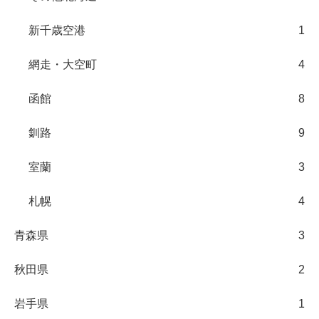
新千歳空港
1
網走・大空町
4
函館
8
釧路
9
室蘭
3
札幌
4
青森県
3
秋田県
2
岩手県
1