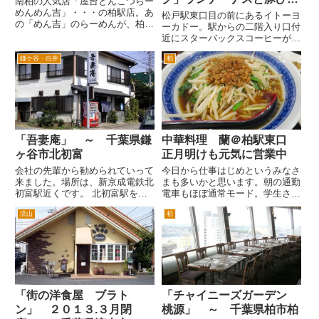
南柏の人気店「屋台とんこつらー
めんめん吉」・・・の柏駅店。あ
肉のジェノベーゼ
松戸駅東口目の前にあるイトーヨ
の「めん吉」のらーめんが、柏駅
ーカドー。駅からの二階入り口付
前で食べられ、昼から食べられ、
近にスターバックスコーヒーがオ
比較的入りやすく入れる大変うれ
ープンしました。スターバックス
しい店です。 とんこつらーめん
鎌ケ谷・白井
柏
コーヒー プラーレ松戸店です。
が魅力のお店です。が、券売機の
松戸駅周辺のスタバは、アトレ松
メニューに「豚辛子めん」とい
戸店につづいて2店舗目です。
う...
ちなみに柏駅は、東口前の丸井...
「吾妻庵」 ～ 千葉県鎌
中華料理 蘭＠柏駅東口
ヶ谷市北初富
正月明けも元気に営業中
会社の先輩から勧められていって
今日から仕事はじめというみなさ
来ました。場所は、新京成電鉄北
まも多いかと思います。朝の通勤
初富駅近くです。 北初富駅を降
電車もほぼ通常モード。学生さん
りてからは駅前の道路を左へ進
がまだ冬休みだったみたいです
流山
柏
み、左手にホームセンター「オリ
ね。部活に行く学生さん位でし
ンピック」がありますので、その
た。 仕事が始まると、ランチ
目の前です。松戸方面からですと
です。ランチは、だいたい個人の
五香十字路を鎌ヶ谷方面へ。くぬ
お店もやっているようです。ここ
ぎ...
柏駅...
「街の洋食屋 ブラト
「チャイニーズガーデン
ン」 ２０１３.３月閉
桃源」 ～ 千葉県柏市柏