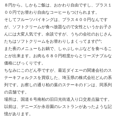
８円から。しかもご飯は、おかわり自由ですし、プラス１
００円でお替わり自由なコーヒーもつけられます。
そしてフルーツバイキングは、プラス４００円なんです
が、ソフトクリームが食べ放題なので女性というかお子さ
んには大変人気です。余談ですが、うちの会社のおじさん
たちはソフトクリームをお替わりしまくってます(^^;
また夜のメニューもお鍋で、しゃぶしゃぶなどを食べるこ
とが出来ます。お肉も６８０円程度からとリーズナブルな
価格にびっくりです。
ちなみにこのどん亭ですが、最近ダイエーの関連会社のス
テーキフォルクスを買収した、埼玉県の株式会社どんの系
列です。お察しの通り柏の葉のステーキのドンは、同系列
の店舗です。
場所は、国道６号南柏の旧日光街道入り口交差点脇です。
以前は、デニーズか永谷園のレストランがあったような記
憶があります。