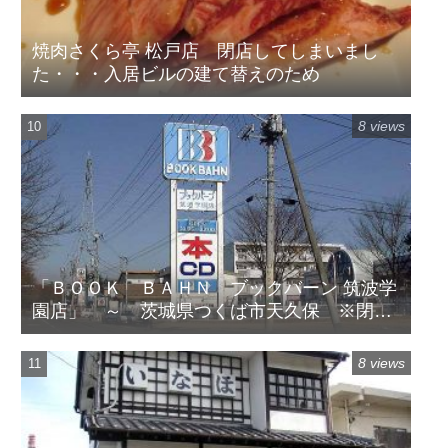
焼肉さくら亭 松戸店 閉店してしまいまし
た・・・入居ビルの建て替えのため
8 views
「ＢＯＯＫ ＢＡＨＮ ブックバーン 筑波学
園店」 ～ 茨城県つくば市天久保 ※閉店
してます
8 views