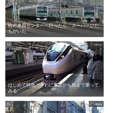
松戸車両センターへ行ったら、スーパーひた
ちがいた
7 views
はじめて特急ときわに東京から柏まで乗って
みる
7 views