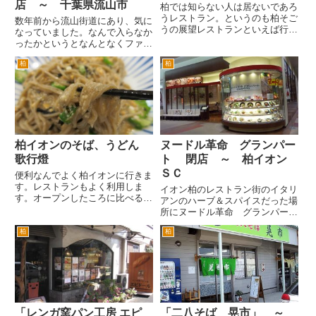
店 ～ 千葉県流山市
柏では知らない人は居ないであろ
うレストラン。というのも柏そご
数年前から流山街道にあり、気に
うの展望レストランといえば行っ
なっていました。なんで入らなか
たことがなくとも、知っているひ
ったかというとなんとなくファイ
とが殆どかとおもいます。なにせ
ミレスかチェーン店かなと勝手に
柏駅東口を出るとどど～んと目立
柏
柏
思いこんでいました。 けっこう
ってますから。 こちらの売りは
しっかりした店舗の外観や看板
景色が抜群なことでしょう。３
は、個人店ではなく大手のチェー
６...
ン店を思わせるつくりだったんで
す...
柏イオンのそば、うどん
ヌードル革命 グランパー
歌行燈
ト 閉店 ～ 柏イオン
ＳＣ
便利なんでよく柏イオンに行きま
す。レストランもよく利用しま
イオン柏のレストラン街のイタリ
す。オープンしたころに比べる
アンのハーブ＆スパイスだった場
と、レストランの数が半分程度に
所にヌードル革命 グランパート
減ってしまったのがとても残念で
と言うお店が、できました。 ヌ
す。以前は、インドカレー、中
柏
柏
ードル革命？ヌードルというとう
華、地中海料理ほかいろいろなお
どん？ 店頭のガラス越しのメニ
店があったのですが・・・ドラッ
ューは、一見するろトマトソース
グスト...
やらクリームソースのパスタの...
「レンガ窯パン工房 エピ
「二八そば 晃市」 ～