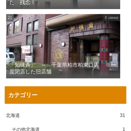
た 残念！
5 views
「知味斉」 ～ 千葉県柏市柏東口店 ※一
度閉店した旧店舗
カテゴリー
北海道
31
その他北海道
1