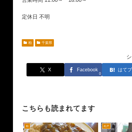
定休日 不明
柏
千葉県
シ
X
Facebook
はてブ
0
こちらも読まれてます
柏
松戸