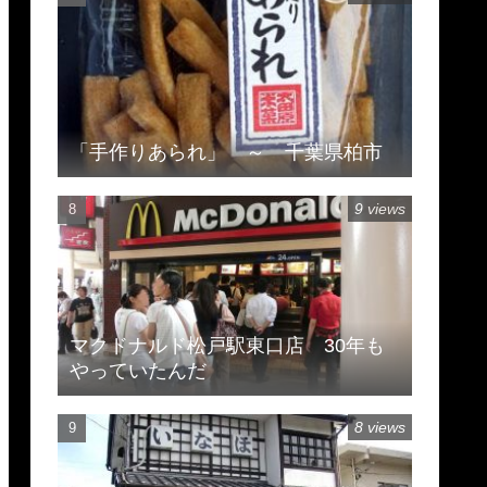
「手作りあられ」 ～ 千葉県柏市
9 views
マクドナルド松戸駅東口店 30年も
やっていたんだ
8 views