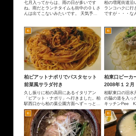
七月入ってからは、雨の日が多いです
柏の増尾街道沿
ね。雨だとランチタイムも街中のＯＬさ
ランコハクに行
んは出てこないみたいです。 天気予報
ですが・・・な
を見て、お弁当を持参するのか朝コンビ
ような、結婚式
ニで買ってくるのか。晴れの日のランチ
客様の一団が、
タイムに比べて、歩いているＯＬさんの
でも老若男女・
柏
柏
数がとても少ないです。 ...
たいな感じでした
柏ピアットナポリでパスタセット
柏東口ピーカ
前菜風サラダ付き
2008年１２月
久し振りに柏の高田にあるイタリアン
柏駅東口の旧水
「ピアット・ナポリ」へ行きました。柏
の脇の道を入っ
駅西口から柏の葉公園方面へず～っと行
キッチンPee 
ったバス通り沿いにあります。 夜だっ
ー さんが、お
柏
柏
たので、結構店内は混んでました。カッ
ってみました。
プル、グループなどが多かったでしょう
ピーカーブーさ
か。 やはりパスタが食べた...
ぱりここは、おい