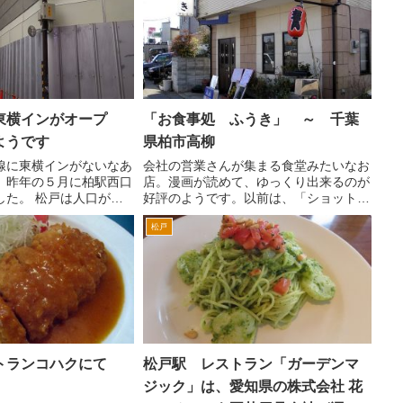
東横インがオープ
「お食事処 ふうき」 ～ 千葉
ようです
県柏市高柳
線に東横インがないなあ
会社の営業さんが集まる食堂みたいなお
、昨年の５月に柏駅西口
店。漫画が読めて、ゆっくり出来るのが
した。 松戸は人口が柏
好評のようです。以前は、「ショット」
駅前にビジネスホテルが
という屋号の喫茶店だったんですが、近
松戸
スで松戸に来る人が少な
隣の火災で延焼し、しばらく営業してま
。 自治体による規制
せんでした。 その「ショット」が、知
周辺はラ...
らないうちに「ふうき」の...
トランコハクにて
松戸駅 レストラン「ガーデンマ
ジック」は、愛知県の株式会社 花