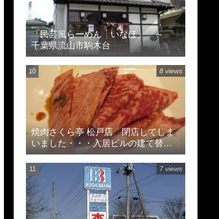
「民芸風らーめん いなほ」 ～
千葉県流山市駒木台
8 views
焼肉さくら亭 松戸店 閉店してしま
いました・・・入居ビルの建て替え
のため
7 views