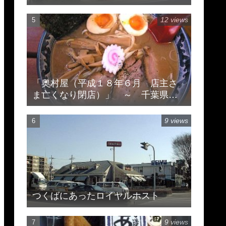
12 views
「奥村屋（平成１８年６月 店主さ
ま亡くなり閉店）」 ～ 千葉県柏
市豊住
9 views
つくばにあったロイヤルホスト
9 views