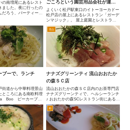
ごころという園芸用品会社が運営
いの南増尾にあるレスト
きました。夜に行ったの
していた
よくいく松戸駅東口のイトーヨーカドー
んだろう、パーティーの
松戸店の屋上にあるレストラン「ガーデ
後のようなグループのお
ンマジック」。 屋上庭園とレストラン
いらっしゃいました。
がコラボした飲食店なんですが、ここの
・・御親戚？サークルみ
流山
運営会社は愛知県名古屋市に本社がある
。ちょっ...
株式会社 花ごころという園芸会社だそ
うです。 園芸会社がや...
ーブーで、ランチ
ナナズグリーンティ 流山おおたか
の森ＳＣ店
戸街道から中華料理景山
流山おおたかの森ＳＣ店内のお茶専門店
たところにある南欧料理
ナナズグリーンティで、ヘルシーランチ
Ka Boo ピーカーブ
♪ おおたかの森SCレストラン街にある緑
昼営業しているので、入
茶をテーマにしたカフェ。ランチタイム
柏
 というのも先週の夜に
は、ヘルシーなセットメニューもありま
んに飲みにいって、やっ
す。 入り口で先に注文をします。先に
しい...
店頭にあるメニューを...