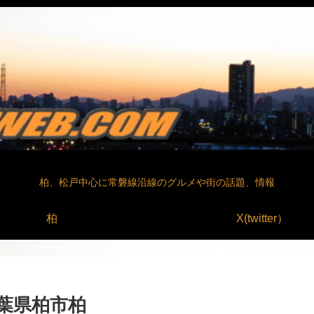
柏、松戸中心に常磐線沿線のグルメや街の話題、情報
柏
X(twitter）
葉県柏市柏