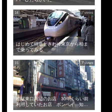
7 views
はじめて特急ときわに東京から柏ま
で乗ってみる
7 views
柏駅東口周辺のお店 30年くらい前
利用していたお店 ボンベイ 知味
斎 珍来