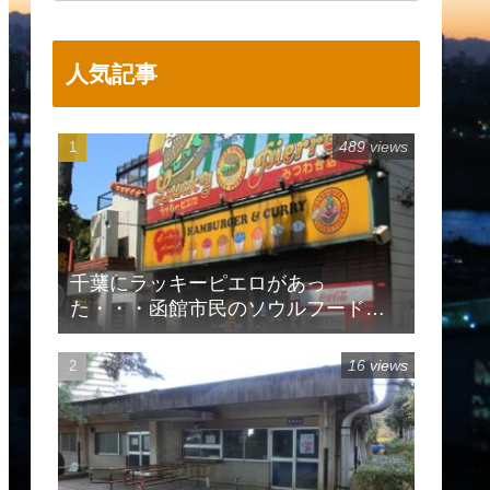
人気記事
489 views
千葉にラッキーピエロがあっ
た・・・函館市民のソウルフードで
有名
16 views