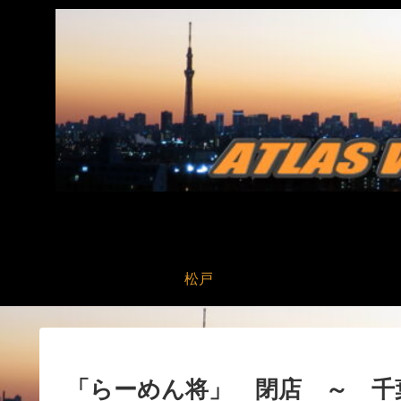
松戸
「らーめん将」 閉店 ～ 千