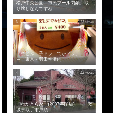
松戸中央公園 市民プール閉鎖、取
り壊しなんですね
13 views
「空とぶ 子ドラ でかドラ」
～ 東京・羽田空港内
12 views
「わかとら家」(2007年閉店) ～ 茨
城県取手市戸頭