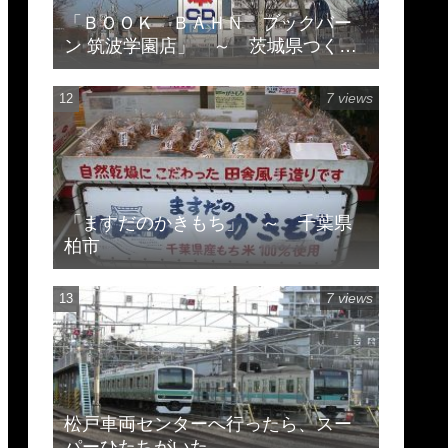
「ＢＯＯＫ ＢＡＨＮ ブックバー
ン 筑波学園店」 ～ 茨城県つくば
市天久保 ※閉店してます
7 views
「ますだのかきもち」 ～ 千葉県
柏市
7 views
松戸車両センターへ行ったら、スー
パーひたちがいた