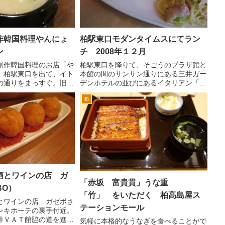
作韓国料理やんにょ
柏駅東口モダンタイムスにてラン
タン
チ 2008年１２月
創作韓国料理のお店「や
柏駅東口を降りて、そごうのプラザ館と
。柏駅東口を出て、イト
本館の間のサンサン通りにある三井ガー
の通りをまっすぐ。旧水
デンホテルの並びにあるイタリアン「モ
、はじめて左折できる路
ダンタイムス」にランチに行きました。
柏
街）を左折したらすぐ左
比較的遅い時間に行ったので、店内は、
歩5分位でしょうか。通
それほど混雑してませんでした。とりあ
が目印で...
ずランチメニューから ...
酒とワインの店 ガ
「赤坂 富貴貫」うな重
BO）
「竹」 をいただく 柏高島屋ス
とワインの店 ガゼボさ
テーションモール
ンキホーテの裏手付近。
井ＶＡＴ館脇の道を進
気軽に本格的なうなぎを食べることがで