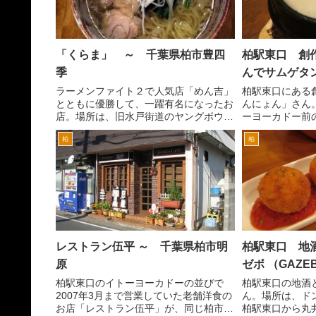
「くらま」 ～ 千葉県柏市豊四
柏駅東口 創
季
んでサムゲ
ラーメンファイト２で人気店「めん吉」
柏駅東口にある
とともに優勝して、一躍有名になったお
んにょん」さん
店。場所は、旧水戸街道のヤングボウル
ーヨーカドー前
の高架橋の交差点、つまりめん吉がある
戸街道を超えて
柏
柏
交差点を柏方面へ。ちょっと進むと信号
地（長全寺商店
があるＴ字路があるのですが、その交差
にあります。徒
点の右手です。店舗脇に駐...
りからはこの看板
レストラン伍平 ～ 千葉県柏市明
柏駅東口 地
原
ゼボ （GAZE
柏駅東口のイトーヨーカドーの並びで
柏駅東口の地酒
2007年3月まで営業していた老舗洋食の
ん。場所は、ド
お店「レストラン伍平」が、同じ柏市
柏駅東口から丸