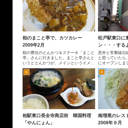
柏のまこと亭で、カツカレー
松戸駅東口に
2009年2月
ン・・・する
柏の豊住のとんかつ＆ステーキ「まこと
意外と常磐線沿
亭」さんに行きました。まこと亭さんと
と思っていたら
いうととんかつが、メインというイメー
にオープンしま
ジが、あるんですが、パスタやカレーを
より多いのに、
柏
柏
食べているひとも見ます。 というわけ
少ない。ビジネ
で、カレーにしてみることにしました。
いのでしょうか
まこと亭さんなんで、カツ...
の関係か、松戸駅
柏駅東口長全寺商店街 韓国料理
南増尾のレス
「やんにょん」
2008年９月