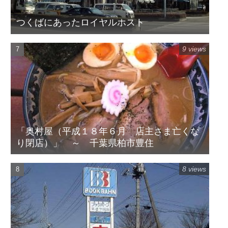
つくばにあったロイヤルホスト
9 views
「奥村屋（平成１８年６月 店主さま亡くな
り閉店）」 ～ 千葉県柏市豊住
8 views