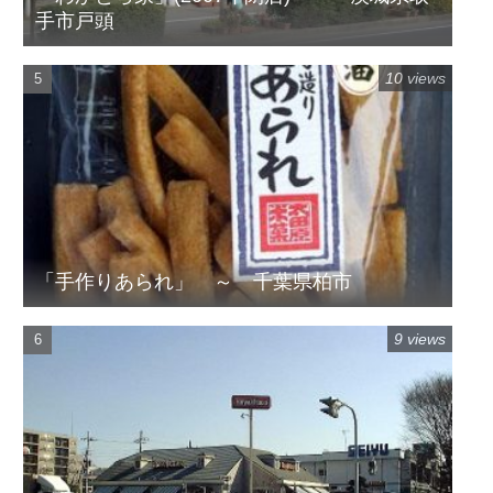
手市戸頭
10 views
「手作りあられ」 ～ 千葉県柏市
9 views