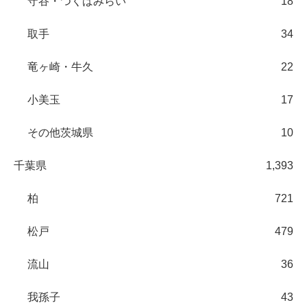
守谷・つくばみらい
18
取手
34
竜ヶ崎・牛久
22
小美玉
17
その他茨城県
10
千葉県
1,393
柏
721
松戸
479
流山
36
我孫子
43