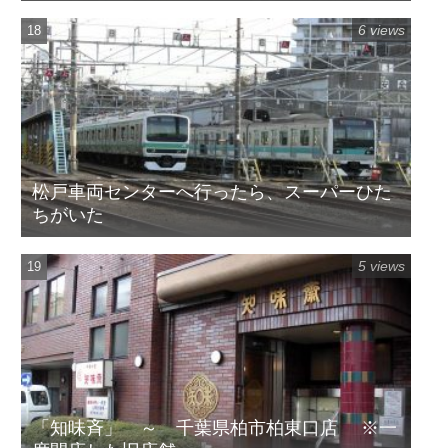
6 views
松戸車両センターへ行ったら、スーパーひた
ちがいた
5 views
「知味斉」 ～ 千葉県柏市柏東口店 ※一