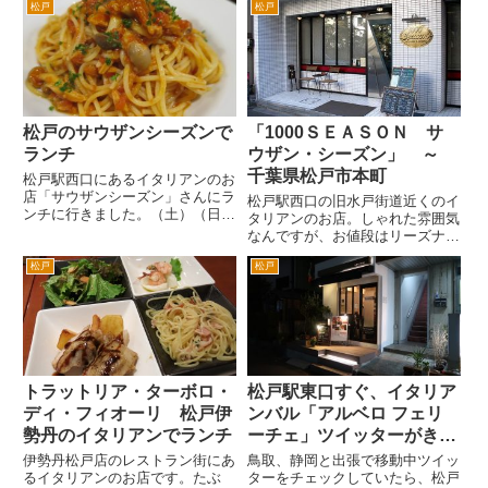
松戸
松戸
いだ解体された赤阪プリンスホテ
を進み、突き当りがお店です。
ルあたり。食事が一人2万×２と
写真のようにビルの２階となり
ワインが、最低１万。宿泊が、3
ます。外から混雑具合がわかりま
万×２。一晩で軽く10万。プラ...
す。窓際がうまっていても、入
れ...
松戸のサウザンシーズンで
「1000ＳＥＡＳＯＮ サ
ランチ
ウザン・シーズン」 ～
千葉県松戸市本町
松戸駅西口にあるイタリアンのお
店「サウザンシーズン」さんにラ
松戸駅西口の旧水戸街道近くのイ
ンチに行きました。（土）（日）
タリアンのお店。しゃれた雰囲気
のランチタイムは、混んでいてな
なんですが、お値段はリーズナブ
かなか入店できません。たまたま
ルだったのがとてもうれしいで
空いていたのでうまく入れまし
松戸
松戸
す。お店の方も親切、気さくなん
た。 場所は、松戸駅西口を出
で、はじめてもいろいろと教えて
て、ロータリーのバーガーキング
いただいちゃいました(^^; 場所
の...
は、松戸駅西口ロータリーから...
トラットリア・ターボロ・
松戸駅東口すぐ、イタリア
ディ・フィオーリ 松戸伊
ンバル「アルベロ フェリ
勢丹のイタリアンでランチ
ーチェ」ツイッターがきっ
かけで行ってみた
伊勢丹松戸店のレストラン街にあ
鳥取、静岡と出張で移動中ツイッ
るイタリアンのお店です。たぶ
ターをチェックしていたら、松戸