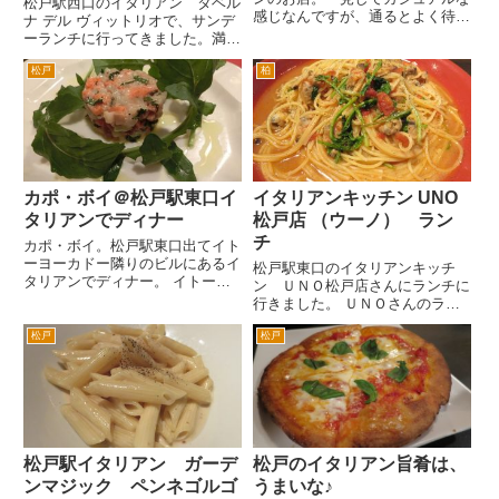
松戸駅西口のイタリアン タベル
感じなんですが、通るとよく待っ
ナ デル ヴィットリオで、サンデ
ているお客さんがいるんで一度入
ーランチに行ってきました。満足
ってみようと思ってました。 入
度120％でした。 松戸駅西口を出
って納得しました。なんとこのお
松戸
柏
て、ロータリーを右手に。旧辰生
店パスタ全品一律５００円なんで
堂書店の向かいのビルの２階で
す。しかもＬサイズを注文して
す。 お水は、おしゃれなボト
も...
ルで出てきます。サンデーラ...
カポ・ボイ＠松戸駅東口イ
イタリアンキッチン UNO
タリアンでディナー
松戸店 （ウーノ） ラン
チ
カポ・ボイ。松戸駅東口出てイト
ーヨーカドー隣りのビルにあるイ
松戸駅東口のイタリアンキッチ
タリアンでディナー。 イトーヨ
ン ＵＮＯ松戸店さんにランチに
ーカドーの隣の松戸で一番高いビ
行きました。 ＵＮＯさんのラン
ルと言われているライオンズマン
チは、ふつう？のパスタメニュー
ションの３階にあります。ちょと
松戸
松戸
がないのがちょっと残念。 ナ
隠れ家的な場所ですが、ランチタ
ポリタンとかミートソースとか。
イムは女性でいつも満席です。
そんなのイタリアにないというな
...
らば、アマトリチャーナとかカル
ボ...
松戸駅イタリアン ガーデ
松戸のイタリアン旨肴は、
ンマジック ペンネゴルゴ
うまいな♪