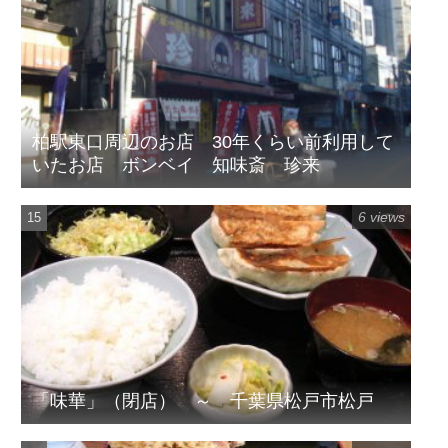
柏駅東口周辺のお店 30年くらい前利用して
いたお店 ボンベイ 知味斎 珍来
6 views
「味華」（閉店） ～ 千葉県松戸市松戸