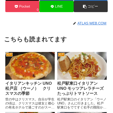
Pocket
LINE
コピー
0
ATLAS WEB.COM
こちらも読まれてます
松戸
松戸
イタリアンキッチン UNO
松戸駅東口イタリアン
松戸店 （ウーノ） クリ
UNO モッツアレラチーズ
スマスの季節
たっぷりトマトソース
世の中はクリスマス。自分が学生
松戸駅東口のイタリアン「ウーノ
の頃は、クリスマスは彼女と都心
UNO」さんに行きました。松戸
の有名ホテルで過ごすのがスーテ
駅東口をでてすぐ右手の階段から
ータスみたいな時代だった。こな
階下に降りて、吉野屋の脇の通り