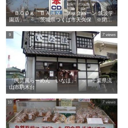
「ＢＯＯＫ ＢＡＨＮ ブックバーン 筑波学
園店」 ～ 茨城県つくば市天久保 ※閉店
してます
7 views
「民芸風らーめん いなほ」 ～ 千葉県流
山市駒木台
7 views