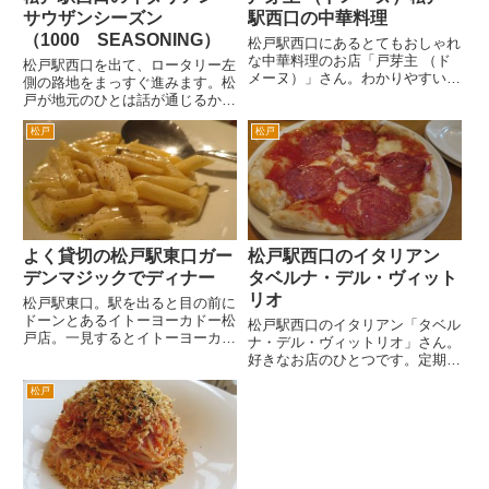
サウザンシーズン
駅西口の中華料理
（1000 SEASONING）
松戸駅西口にあるとてもおしゃれ
な中華料理のお店「戸芽主 （ド
松戸駅西口を出て、ロータリー左
メーヌ）」さん。わかりやすい道
側の路地をまっすぐ進みます。松
順です。松戸駅西口をでて、ロー
戸が地元のひとは話が通じるかと
タリーをまっすぐ江戸川方面へ。
おもいますが、「わらそう」の前
すぐに旧水戸街道の交差点にぶ
松戸
松戸
の道です。わらそうは、昔松戸駅
つかるので、右へ。次の信号の手
東口と西口あったレコードやおも
前右手にあります。ロイヤルホ...
ちゃ、楽器などを販売するお店で
した。 いまはありません。そ
の...
よく貸切の松戸駅東口ガー
松戸駅西口のイタリアン
デンマジックでディナー
タベルナ・デル・ヴィット
リオ
松戸駅東口。駅を出ると目の前に
ドーンとあるイトーヨーカドー松
松戸駅西口のイタリアン「タベル
戸店。一見するとイトーヨーカド
ナ・デル・ヴィットリオ」さん。
ーなんだけど、建物の向かって右
好きなお店のひとつです。定期的
半分はテナントビルです。プラー
に訪問を心がけています。安定し
レ松戸です。 そのプラーレ松
松戸
た美味しさ。まずは、生ビール
戸の屋上にあるレストランが、ガ
生野菜いっぱい健康サラダ ハチ
ーデンマジックです。屋上庭園
ミツマスタードドレッシング。メ
に...
ニューのとおりなんですが、は
ち...