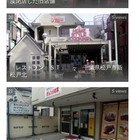
度閉店した旧店舗
5 views
「レストラン ＳＴ」 ～ 千葉県松戸市新
松戸北
5 views