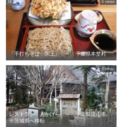
6 views
「手打ちそば 川上」 ～ 千葉県本埜村
6 views
レストラン あかげら ～ 千葉県流山市
※茨城県へ移転