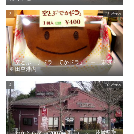
13 views
「空とぶ 子ドラ でかドラ」 ～ 東京・
羽田空港内
10 views
「わかとら家」(2007年閉店) ～ 茨城県取