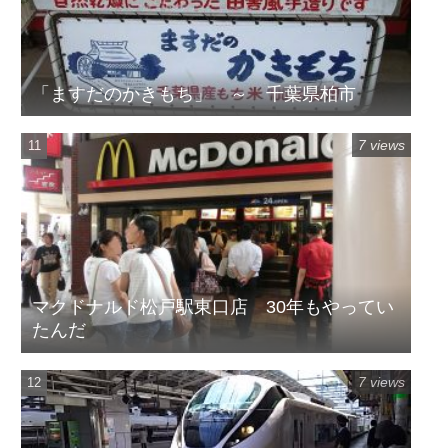
「ますだのかきもち」 ～ 千葉県柏市
7 views
マクドナルド松戸駅東口店 30年もやってい
たんだ
7 views