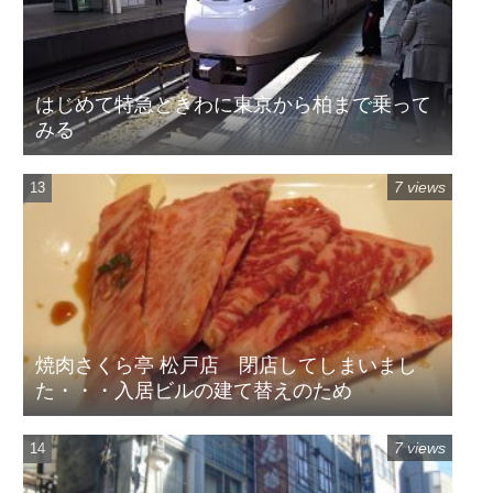
はじめて特急ときわに東京から柏まで乗って
みる
7 views
焼肉さくら亭 松戸店 閉店してしまいまし
た・・・入居ビルの建て替えのため
7 views