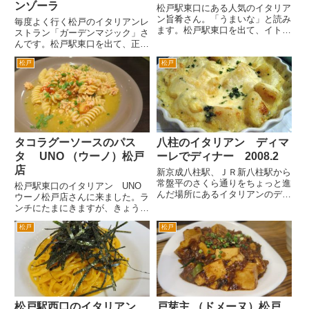
ンゾーラ
松戸駅東口にある人気のイタリア
ン旨肴さん。「うまいな」と読み
毎度よく行く松戸のイタリアンレ
ます。松戸駅東口を出て、イトー
ストラン「ガーデンマジック」さ
ヨーカドーの前の道を左へ。2分
んです。松戸駅東口を出て、正面
ぐらい歩くと左側にあります。バ
にそびえるイトーヨーカドーの入
ス通り沿いです。 洋風居酒
松戸
松戸
ったビル「プラーレ松戸」の屋上
屋？街角のイタリアン？という独
フロアにあります。 その日、
特な雰囲気のお店です。ご夫婦で
その日のおすすめメニューは、イ
や...
ーゼルにのった黒板でやってき
ま...
タコラグーソースのパス
八柱のイタリアン ディマ
タ UNO （ウーノ）松戸
ーレでディナー 2008.2
店
新京成八柱駅、ＪＲ新八柱駅から
常盤平のさくら通りをちょっと進
松戸駅東口のイタリアン UNO
んだ場所にあるイタリアンのディ
ウーノ松戸店さんに来ました。ラ
マーレさんに行きました。 夜に
ンチにたまにきますが、きょうは
行ったことはなかったので、初デ
夜です。夜は、結構グループのお
ィナーでした。駐車場は、すいて
松戸
松戸
客様でにぎわっているのが窓越し
ました。夜のディナーは、パスタ
にみえたりします。結婚式の二次
ディナーが、約１８００円くら
会などパーティーなんかには向い
い...
てますよね。宴会プランが予算
に...
松戸駅西口のイタリアン
戸芽主 （ドメーヌ）松戸