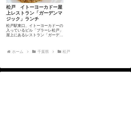
松戸 イトーヨーカドー屋
上レストラン「ガーデンマ
ジック」ランチ
松戸駅東口、イトーヨーカドーの
入っているビル「プラーレ松戸」
屋上にあるレストラン「ガーデン
マジック」さんにてホリデーラン
チ。 ランチは、サラダがビュッ
フェ形式となっています。そして
ホーム
千葉県
松戸
メインのパスタを選びます。
とりあえずビール。休日の昼間
か...