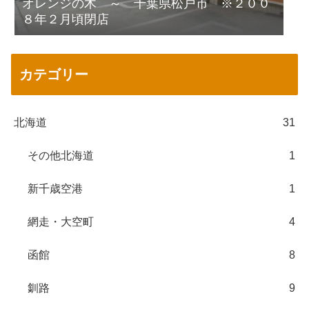
オレンジの木 ～ 千葉県松戸市 ※２００
８年２月頃閉店
カテゴリー
北海道
31
その他北海道
1
新千歳空港
1
網走・大空町
4
函館
8
釧路
9