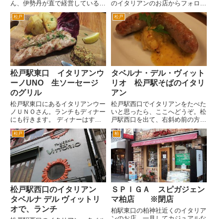
ん、伊勢丹が直で経営しているレ
のイタリアンのお店からフォロー
ストランじゃないのかなと思われ
いただいたことに気づきました。
松戸
松戸
ます。 ランチメニューには、い
松戸駅東口のお店。東口といえば
ろいろあるのですが、カリーナセ
僕の守備範囲。しかもイタリアン
ットというのがおすすめだそうで
は好きなので普段から気を付けて
す。 きょうのカリーナセット。
いるはずなんだが・・・と住所...
カ...
松戸駅東口 イタリアンウ
タベルナ・デル・ヴィット
ーノUNO 生ソーセージ
リオ 松戸駅そばのイタリ
のグリル
アン
松戸駅東口にあるイタリアンウー
松戸駅西口でイタリアンをたべた
ノＵＮＯさん。ランチもディナー
いと思ったら、ここへどうぞ。松
にも行きます。 ディナーはすご
戸駅西口を出て、右斜め前の方に
く混んでるときがあるので、そう
徒歩1分ぐらい歩いた付近にあり
松戸
柏
いう雰囲気のあるときは避けてま
ます。とても近いですよ。この大
す。 にぎやなかなの嫌いなん
きなお皿が目印です。 階段を
で。食事は、静かに食べたいです
登って2階へ。階段は白い壁にイ
からね。 居酒屋は、常識レベ
タリアっぽい絵が描かれ、ホー
ル...
ル...
松戸駅西口のイタリアン
ＳＰＩＧＡ スピガジェン
タベルナ デル ヴィットリ
マ柏店 ※閉店
オで、ランチ
柏駅東口の柏神社近くのイタリア
ンのお店。一見してカジュアルな