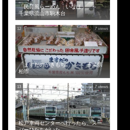
「民芸風らーめん いなほ」 ～
千葉県流山市駒木台
7 views
「ますだのかきもち」 ～ 千葉県
柏市
7 views
松戸車両センターへ行ったら、スー
パーひたちがいた