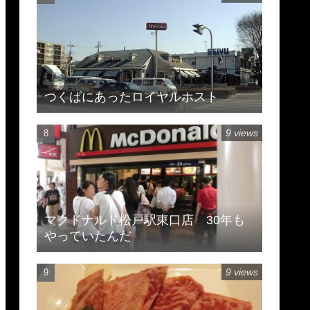
つくばにあったロイヤルホスト
9 views
マクドナルド松戸駅東口店 30年も
やっていたんだ
9 views