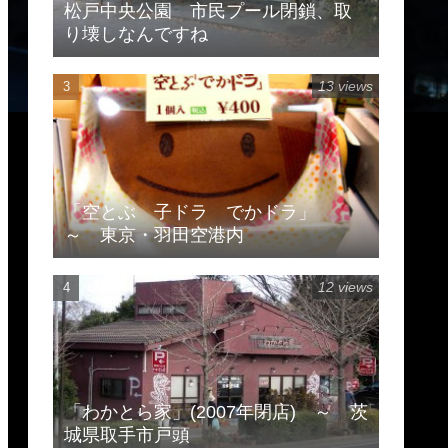
松戸中央公園 市民プール閉鎖、取
り壊しなんですね
13 views
「空とぶ 子ドラ でかドラ」
～ 東京・羽田空港内
12 views
「わかとら家」(2007年閉店) ～ 茨
城県取手市戸頭