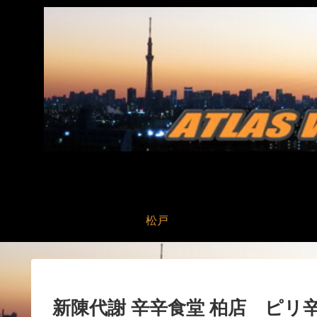
松戸
新陳代謝 辛辛食堂 柏店 ピリ