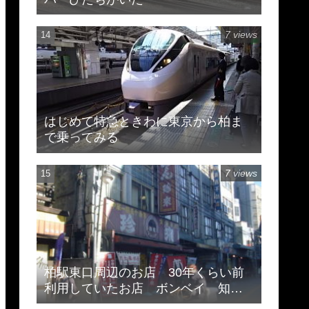
7 views
はじめて特急ときわに東京から柏ま
で乗ってみる
7 views
柏駅東口周辺のお店 30年くらい前
利用していたお店 ボンベイ 知味
斎 珍来