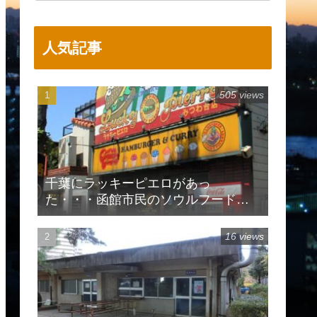
人気記事
505 views
千葉にラッキーピエロがあっ
た・・・函館市民のソウルフードで
有名
16 views