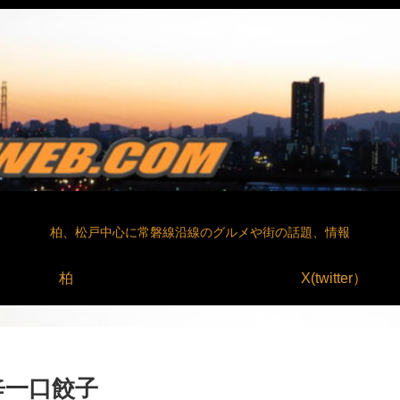
柏、松戸中心に常磐線沿線のグルメや街の話題、情報
柏
X(twitter）
辛一口餃子