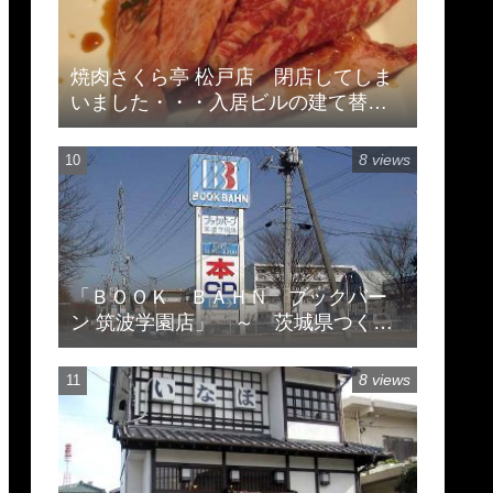
焼肉さくら亭 松戸店 閉店してしま
いました・・・入居ビルの建て替え
のため
8 views
「ＢＯＯＫ ＢＡＨＮ ブックバー
ン 筑波学園店」 ～ 茨城県つくば
市天久保 ※閉店してます
8 views