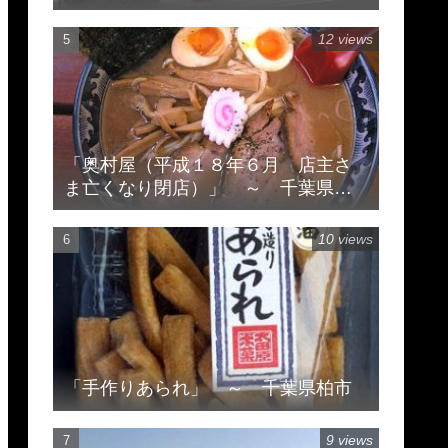
12 views
「奥村屋（平成１８年６月 店主さ
ま亡くなり閉店）」 ～ 千葉県柏
市豊住
10 views
「手作りあられ」 ～ 千葉県柏市
9 views