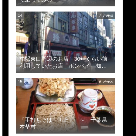
7 views
柏駅東口周辺のお店 30年くらい前
利用していたお店 ボンベイ 知味
斎 珍来
6 views
「手打ちそば 川上」 ～ 千葉県
本埜村