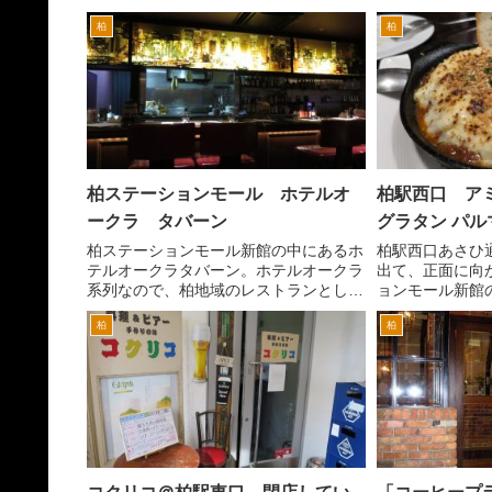
た。 もともと
すが、東池袋大勝軒との文字も並びま
柏
柏
ありませんでし
す。 柏周辺は、茨城大勝軒系のお店が
1999年） そ
複数店舗展開している中にこ...
井館は、東口から.
柏ステーションモール ホテルオ
柏駅西口 ア
ークラ タバーン
グラタン パル
柏ステーションモール新館の中にあるホ
柏駅西口あさひ
テルオークラタバーン。ホテルオークラ
出て、正面に向
系列なので、柏地域のレストランとして
ョンモール新館
は、ちょっと予算が高めを覚悟していき
ストランから居
柏
柏
ましょう。 お値段なりの雰囲気、料
バクラまでさま
理がでてきますので、それなりに納得が
います。入れ替
できるかと思います。 ...
が多い分競争も激