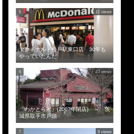
11 views
マクドナルド松戸駅東口店 30年も
やっていたんだ
10 views
「わかとら家」(2007年閉店) ～ 茨
城県取手市戸頭
9 views