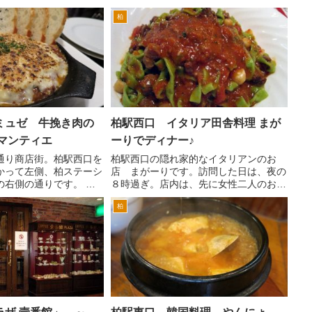
柏駅は中央改札口しか
というか、行ったら違う店になってい
柏
た。（南口改札口開業は
た。 カズさんのリポートをアップす
のためコンパルのある丸
る前に閉店しちゃった。最...
..
ミュゼ 牛挽き肉の
柏駅西口 イタリア田舎料理 まが
マンティエ
ーりでディナー♪
通り商店街。柏駅西口を
柏駅西口の隠れ家的なイタリアンのお
かって左側、柏ステーシ
店 まがーりです。訪問した日は、夜の
の右側の通りです。 レ
８時過ぎ。店内は、先に女性二人のお客
酒屋、らーめん屋、キャ
様がいらっしゃいました。 以前訪問し
柏
ざまな飲食店が集まって
たときは、ご夫婦というお二人でした
わりも結構多く、飲食店
が、今日は店主の方とまがーりのシャツ
しいもの...
を着たお兄さんでした。 さて...