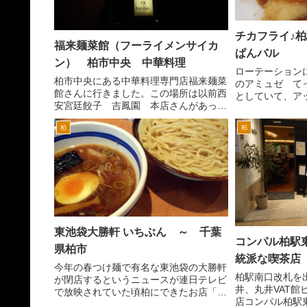
チカフライ♪柏
福来麺菜館（フーライメンサイカ
ぱんバル
ン） 柏市中央 中華料理
ローテーション
柏市中央にある中華料理専門店福来麺菜
のアミュゼ て
館さんに行きました。この場所は以前西
としていて、ア
安宮廷餃子 吉鳳園 本店さんがあった
気に入りです
場所ですです。 西安宮廷餃子 吉鳳
閒あたり、柏ス
柏
柏
園 本店さんの宮廷餃子とは、昔の中国
前の道「あさひ
の宮廷で帝に供されていた餃子と言わ
歩いていきます。2
れ、餃子の皮色をつけたり、形...
東池袋大勝軒 いちぶん ～ 千葉
コンパル柏駅
県柏市
統派な喫茶店
今年の春つけ麺で有名な東池袋の大勝軒
柏駅南口改札を
が閉店するというニュースが連日テレビ
井、丸井VAT館
で放映されていた頃柏にできたお店「い
店コンパル柏駅
ちぶん」です。屋号は、いちぶんなんで