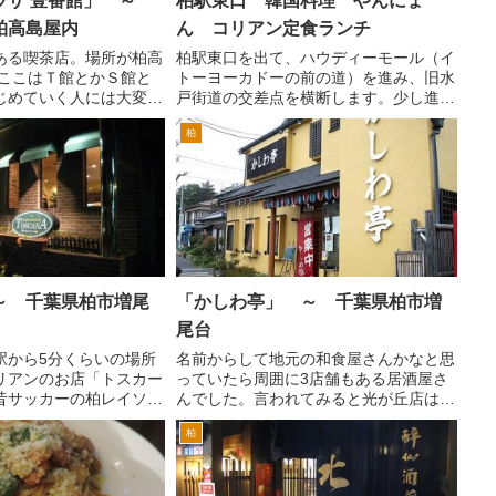
ラザ 壹番館」 ～
柏駅東口 韓国料理 やんにょ
柏高島屋内
ん コリアン定食ランチ
ある喫茶店。場所が柏高
柏駅東口を出て、ハウディーモール（イ
 ここはＴ館とかＳ館と
トーヨーカドーの前の道）を進み、旧水
じめていく人には大変わ
戸街道の交差点を横断します。少し進む
す。要するに専門店街じ
と初めて左折できる路地が、長全寺商店
柏
ゆるデパートの高島屋の
街です。左折してすぐ左手にこの看板が
です。 場所が面白く
あります。韓国創作料理 ヤンニョン。
中間にあり...
ランチメニューは、い...
～ 千葉県柏市増尾
「かしわ亭」 ～ 千葉県柏市増
尾台
駅から5分くらいの場所
名前からして地元の和食屋さんかなと思
リアンのお店「トスカー
っていたら周囲に3店舗もある居酒屋さ
昔サッカーの柏レイソル
んでした。言われてみると光が丘店は、
Ｊリーグ加盟の際に助っ
つくしが丘と中原の方から来る道が交差
柏
た元ブラジル代表のカレ
する光が丘の交差点にあります。逆井店
お店という噂がありまし
は、逆井駅から踏み切りを横断して藤心
店となっ...
方面へ行くとすぐ右手にあ...