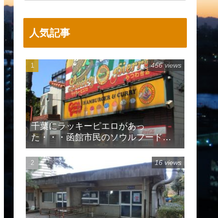
人気記事
456 views
千葉にラッキーピエロがあっ
た・・・函館市民のソウルフードで
有名
16 views