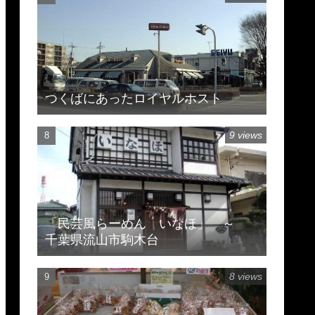
つくばにあったロイヤルホスト
9 views
「民芸風らーめん いなほ」 ～
千葉県流山市駒木台
8 views