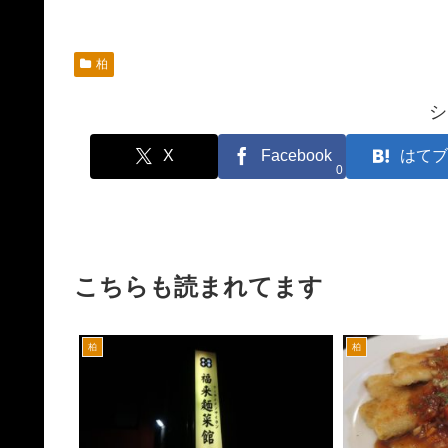
柏
シ
X
Facebook
はてブ
0
こちらも読まれてます
柏
柏