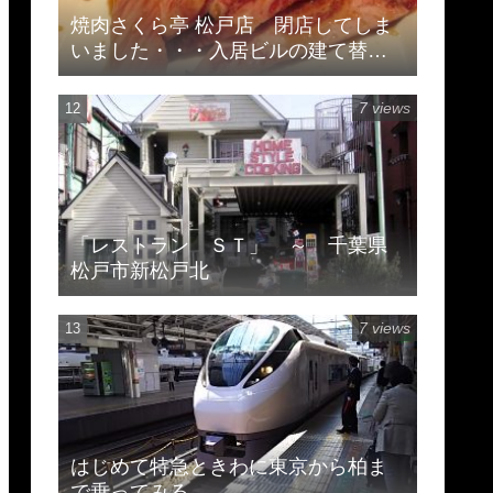
焼肉さくら亭 松戸店 閉店してしま
いました・・・入居ビルの建て替え
のため
7 views
「レストラン ＳＴ」 ～ 千葉県
松戸市新松戸北
7 views
はじめて特急ときわに東京から柏ま
で乗ってみる