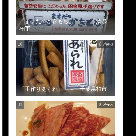
「ますだのかきもち」 ～ 千葉県
柏市
8 views
「手作りあられ」 ～ 千葉県柏市
8 views