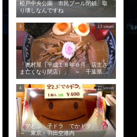
松戸中央公園 市民プール閉鎖、取
り壊しなんですね
13 views
「奥村屋（平成１８年６月 店主さ
ま亡くなり閉店）」 ～ 千葉県柏
市豊住
11 views
「空とぶ 子ドラ でかドラ」
～ 東京・羽田空港内