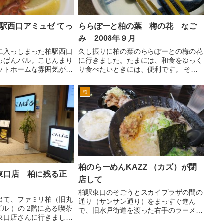
駅西口アミュゼ てっ
ららぽーと柏の葉 梅の花 なご
み 2008年９月
に入っしまった柏駅西口
久し振りに柏の葉のららぽーとの梅の花
っぱんバル。こじんまり
に行きました。たまには、和食をゆっく
ットホームな雰囲気がお
り食べたいときには、便利です。 そん
。 柏駅西口と南口の
なにかしこまらずに気楽に入れるのもよ
テーションモール新館の
いです。 せっかくならば、お座敷が、
柏
通り」を国道6号方面に
空いているとよいな・・・と思いつつ入
分ぐ...
ってみると、なんとかあい...
柏のらーめんKAZZ （カズ）が閉
東口店 柏に残る正
店して
柏駅東口のそごうとスカイプラザの間の
出て、ファミリ柏（旧丸
通り（サンサン通り）をまっすぐ進ん
ビル ）の 2階にある喫茶
で、旧水戸街道を渡った右手のラーメン
東口店さんに行きまし
kazzカズさんが閉店していた。 閉店