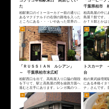
コクリコ＠柏駅東口 閉店してい
「コーヒープ
た
千葉県柏市 
柏駅東口のイトーヨーカドー前の通りに
柏高島屋の中に
あるマクドナルドの右側の路地を入った
島屋Ｔ館です。
ところにある・・・いやあった世界のビ
かＴＸ館とかは
ールが飲めるコクリコが、閉店してい
かりづらいんで
柏
柏
た。本当にランチタイムではお世話にな
ゃなくて、いわ
ったので、とても残念です。 僕がサ
中にある喫茶店
ラリーマンになった頃からあ...
て、３階と２階の
「ＲＵＳＳＩＡＮ ルシアン」
トスカーナ 
～ 千葉県柏市末広町
台
柏駅西口を出て、高島屋入り口脇の階段
柏の東武線増尾
を下りて、駅と高島屋の間を線路方面へ
にある本格イタ
進むと左手にあります。レンガ風のつく
ナ」さんです。
りに、青銅をモチーフにした装飾などち
が、ＪＦＬから
柏
柏
ょっと落ち着いた雰囲気のお店です。
人として加入し
こちらは、ＣＡＦＥ＆ＢＡＲと看板にあ
カが、やってる
るように、昼は喫茶、軽食...
たが、行く前に閉