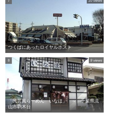
10 views
つくばにあったロイヤルホスト
9 views
「民芸風らーめん いなほ」 ～ 千葉県流
山市駒木台