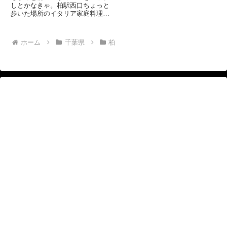
しとかなきゃ。柏駅西口ちょっと
歩いた場所のイタリア家庭料理の
エヴィーバさん。 最近は、店員
さんがおススメメニューとパスタ
の種類見本をテーブルにもってき
ホーム
千葉県
柏
てくれます。 まずは、魚介と野
菜のサラダ ジェノバ風。ピク
ル...