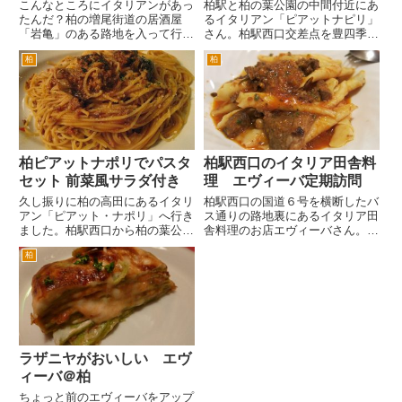
こんなところにイタリアンがあっ
柏駅と柏の葉公園の中間付近にあ
たんだ？柏の増尾街道の居酒屋
るイタリアン「ピアットナピリ」
「岩亀」のある路地を入って行っ
さん。柏駅西口交差点を豊四季団
た先にあります。しらなかた。
地方面にず～っと行くとありま
柏
柏
イタリアンレストラン「イタリア
す。車で、１０ぐらいでしょう
食堂 クチナーレ」さんです。
か。地中海風な雰囲気の建物で
駐車場は、店舗の向かいの月極
す。 ランチタイムや土日の夕方
駐車場内の指定の場所です。台数
は、混みます。入口を入ると受付
は...
機があ...
柏ピアットナポリでパスタ
柏駅西口のイタリア田舎料
セット 前菜風サラダ付き
理 エヴィーバ定期訪問
久し振りに柏の高田にあるイタリ
柏駅西口の国道６号を横断したバ
アン「ピアット・ナポリ」へ行き
ス通りの路地裏にあるイタリア田
ました。柏駅西口から柏の葉公園
舎料理のお店エヴィーバさん。最
方面へず～っと行ったバス通り沿
低ひと月に一度は訪問したいお店
柏
いにあります。 夜だったので、
です。 野菜を食べたいときの定
結構店内は混んでました。カップ
番。グリーンサラダ。初めて来た
ル、グループなどが多かったでし
ときにも食べました。 本日のク
ょうか。 やはりパスタが食べ
ロスティー二。これおいしいん
た...
で...
ラザニヤがおいしい エヴ
ィーバ＠柏
ちょっと前のエヴィーバをアップ