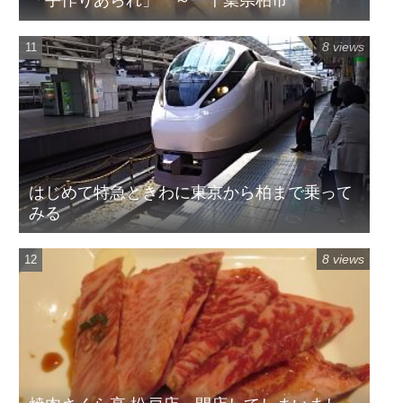
「手作りあられ」 ～ 千葉県柏市
8 views
はじめて特急ときわに東京から柏まで乗って
みる
8 views