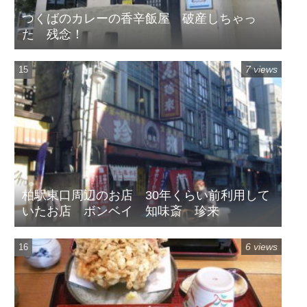
つくばのカレーの香辛飯屋 破産しちゃっ
た 残念！
7 views
柏駅東口周辺のお店 30年くらい前利用して
いたお店 ボンベイ 知味斎 珍来
6 views