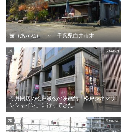
茜（あかね） ～ 千葉県白井市木
6 views
今月閉店の松戸最後の映画館「松戸シネマサ
ンシャイン」に行ってきた
6 views