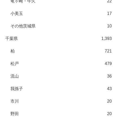
竜ヶ崎・牛久
22
小美玉
17
その他茨城県
10
千葉県
1,393
柏
721
松戸
479
流山
36
我孫子
43
市川
20
野田
20