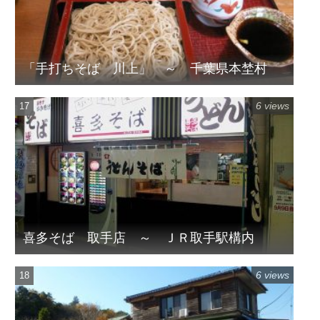
「手打ちそば 川上」 ～ 千葉県本埜村
6 views
喜多そば 取手店 ～ ＪＲ取手駅構内
6 views