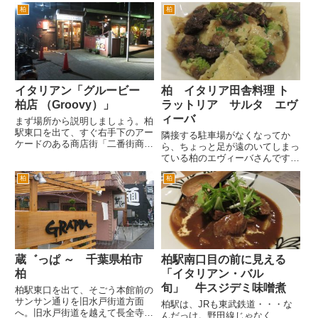
（ちょうちん）があるのがとても
今月中に行けてよかったです。メ
柏
柏
印象的です。 イタリアンのお店
ニューに「〇月のまがーり」とタ
というのはわかったのですが、提
イトルがあり、メニューや店主の
灯はどういう意味かなと以前から
方のコラムが楽しいです。 ちな
思ってました。 コンセプトと
みに6月のまがーりは、トスカ
し...
ー...
イタリアン「グルービー
柏 イタリア田舎料理 ト
柏店 （Groovy）」
ラットリア サルタ エヴ
ィーバ
まず場所から説明しましょう。柏
駅東口を出て、すぐ右手下のアー
隣接する駐車場がなくなってか
ケードのある商店街「二番街商店
ら、ちょっと足が遠のいてしまっ
街」へ入ります。まっすぐ歩いて
ている柏のエヴィーバさんです。
行くとドン・キホーテがあり、も
近くのバス通りには、コインパー
う少し行くとマルエツに突き当り
柏
柏
キングたくさんあるし、駅からち
ます。 マルエツを左折して、
ょっと離れているのでそんなに高
１分程度歩いた右手の路地の入
くありませんから、上手に利用し
口...
ましょう。 本日のフリッ
ト。...
蔵゛っぱ ～ 千葉県柏市
柏駅南口目の前に見える
柏
「イタリアン・バル
旬」 牛スジデミ味噌煮
柏駅東口を出て、そごう本館前の
サンサン通りを旧水戸街道方面
柏駅は、JRも東武鉄道・・・な
へ。旧水戸街道を越えて長全寺の
んだっけ。野田線じゃなく