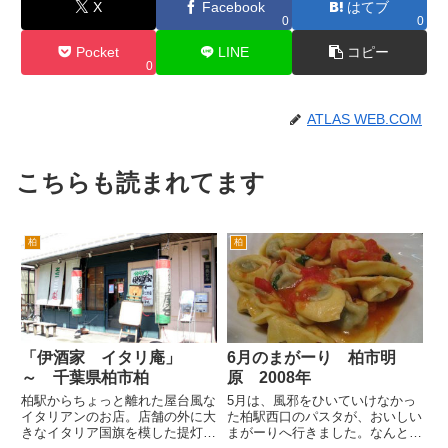
X
Facebook
はてブ
0
0
Pocket
LINE
コピー
0
ATLAS WEB.COM
こちらも読まれてます
柏
柏
「伊酒家 イタリ庵」
6月のまがーり 柏市明
～ 千葉県柏市柏
原 2008年
柏駅からちょっと離れた屋台風な
5月は、風邪をひいていけなかっ
イタリアンのお店。店舗の外に大
た柏駅西口のパスタが、おいしい
きなイタリア国旗を模した提灯
まがーりへ行きました。なんとか