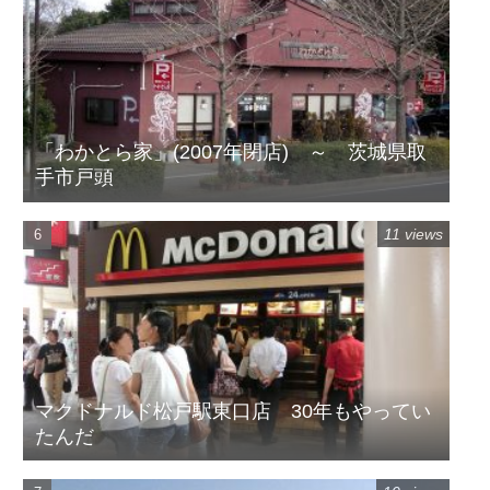
「わかとら家」(2007年閉店) ～ 茨城県取
手市戸頭
11 views
マクドナルド松戸駅東口店 30年もやってい
たんだ