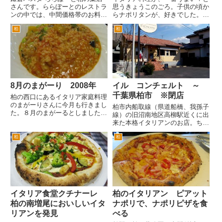
さんです。ららぽーとのレストラ
思うきょうこのごろ。子供の頃か
ンの中では、中間価格帯のお料理
らナポリタンが、好きでした。イ
を提供するお店という位置づけで
タリアの田舎料理というと柏のエ
柏
柏
しょうか。 ららぽーと内のレス
ヴィーバさんですかね。 きょう
トランで同じ洋食、イタリアンの
も定期訪問です。きょうは、何を
お店としては、並びにあるレスト
食べようかな。 ピッツアって食
ランサバティーニは、ちょっと
べたことないな。とおもったけ
高...
ど...
8月のまがーり 2008年
イル コンチェルト ～
千葉県柏市 ※閉店
柏の西口にあるイタリア家庭料理
のまがーりさんに今月も行きまし
柏市内船取線（県道船橋、我孫子
た。８月のまがーるとしました
線）の旧沼南地区高柳駅近くに出
が、まがーりさんのメニューのタ
来た本格イタリアンのお店。ちょ
イトルは、「８月のイタリア シ
うど東武線の高柳駅近くのサンキ
チリア州」です。 訪問した日
柏
柏
高柳店の隣奥付近です。 ちょっ
は、夕方から大雨の雷雨な悪天候
と気づかずに通り過ぎてしまいそ
な日でした。訪問すると「営業
うな場所なのですが、小さくコン
中」の...
パクトながらおしゃれな地中海
風...
イタリア食堂クチナーレ
柏のイタリアン ピアット
柏の南増尾においしいイタ
ナポリで、ナポリピザを食
リアンを発見
べる