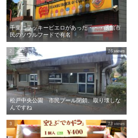
千葉にラッキーピエロがあった・・・函館市
民のソウルフードで有名
16 views
松戸中央公園 市民プール閉鎖、取り壊しな
んですね
13 views