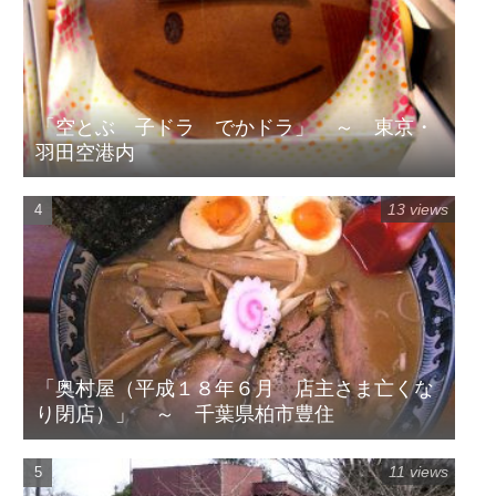
「空とぶ 子ドラ でかドラ」 ～ 東京・
羽田空港内
13 views
「奥村屋（平成１８年６月 店主さま亡くな
り閉店）」 ～ 千葉県柏市豊住
11 views