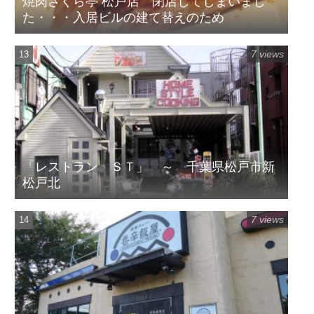
焼肉さくら亭 松戸店 閉店してしまいまし
た・・・入居ビルの建て替えのため
7 views
「レストラン ＳＴ」 ～ 千葉県松戸市新
松戸北
7 views