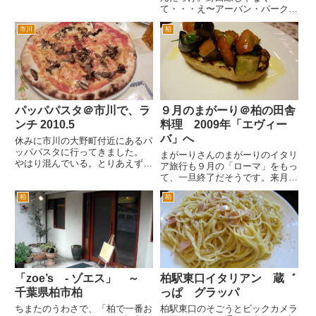
向かいにあるパスタと和風料理が
て・・・え〜アーバン・パークラ
特徴のお店蔵っぱさんです。蔵っ
インか。 アーバン（都会）とパ
ぱで、グラッパと読みます。 以
市川
柏
ーク（森）ね。アーバンは、ど
前は旧水戸街道の柏神社の向かい
こ？ 大宮、春日部、柏、船橋あ
にあったのですが、現在はこちら
たりか。 パークは、それ以外か
に...
な・・・ 東武線もイメージア
ップはよ...
パッパパスタ＠市川で、ラ
９月のまがーり＠柏の田舎
ンチ 2010.5
料理 2009年「エヴィー
バ」へ
休みに市川の大野町付近にあるパ
ッパパスタに行ってきました。
まがーりさんのまがーりのイタリ
やはり混んでいる。とりあえず5
ア旅行も９月の「ローマ」をもっ
組待ち。喫煙席だとすぐは入れそ
て、一旦終了だそうです。来月か
うなんですが、我慢して禁煙席を
らは、お店の名前も変わるそうで
待ちます。 20分くらいで入れた
柏
柏
す。 来月からは、「エヴィー
でしょうか。やはり人気が、あり
バ」さんになります。リニューア
ますね。 まずは、ゼッポリー...
ルオープンが、楽しみですね。
さて、９月のローマも前菜から行
っ...
「zoe’s - ゾエス」 ～
柏駅東口イタリアン 蔵゛
千葉県柏市柏
っぱ グラッパ
ちまたのうわさで、「柏で一番お
柏駅東口のそごうとビックカメラ