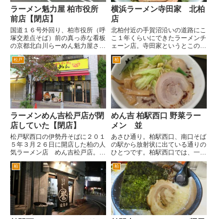
ラーメン魁力屋 柏市役所
横浜ラーメン寺田家 北柏
前店【閉店】
店
国道１６号外回り、柏市役所（呼
北柏付近の手賀沼沿いの道路にこ
塚交差点そば）前の真っ赤な看板
こ１年くらいにできたラーメンチ
の京都北白川らーめん魁力屋さん
ェーン店。寺田家というとこの付
です。最初「魅力屋（みりょく
近だと国道１６沿いの白井にある
松戸
柏
や）」かとおもってましたが、正
お店しか知りませんでしたが、最
確に「魁力屋（かいりきや）」さ
近は、この北柏店と柏駅の西口に
んだそうです。 １６号のこの場
もできました。 １６号沿いのお
所は、確か以前コンビニのサンク
店には、何度が訪問しているの
ス...
で...
ラーメンめん吉松戸店が閉
めん吉 柏駅西口 野菜ラー
店していた【閉店】
メン 並
松戸駅西口の伊勢丹そばに２０１
あさひ通り。柏駅西口、南口そば
５年３月２６日に開店した柏の人
の駅から放射状に出ている通りの
気ラーメン店 めん吉松戸店。
ひとつです。柏駅西口では、一番
閉店したと聞いていたんですが、
飲食店、特に飲み屋さんやおねえ
柏
柏
きょう通って確認してきました。
さん、いやおねえちゃんのいる店
張り紙によると２０１５年８月
が多い通りです。 あさひ通りの
２２日に閉店したそうです。理由
駅からすぐのところにらーめん
として、人員不足とのことです...
「めん吉」さんがあります。黄色
い...