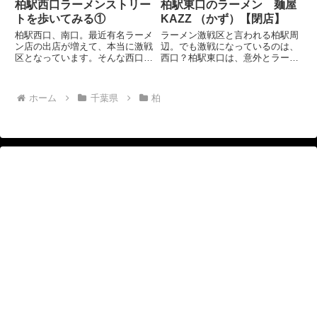
柏駅西口ラーメンストリー
柏駅東口のラーメン 麺屋
トを歩いてみる①
KAZZ （かず）【閉店】
柏駅西口、南口。最近有名ラーメ
ラーメン激戦区と言われる柏駅周
ン店の出店が増えて、本当に激戦
辺。でも激戦になっているのは、
区となっています。そんな西口付
西口？柏駅東口は、意外とラーメ
近の徒歩圏の状況を歩いて偵察し
ン店がそんなに多くないような印
てみました。 柏駅西口バスター
象があります。東口は、西口の王
ミナル付近。 まずは、有名店な
道家周辺のようにラーメン店が集
ホーム
千葉県
柏
どが出店する南口の線路沿いへ。
中していないからそういう印象に
ここはもともと飲み屋さんと
なるのかもしれません。 柏
「柏...
駅...