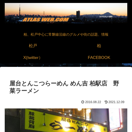
柏、松戸中心に常磐線沿線のグルメや街の話題、情報
松戸
柏
X(twitter）
FACEBOOK
屋台とんこつらーめん めん吉 柏駅店 野
菜ラーメン
2016.08.22
2021.12.09