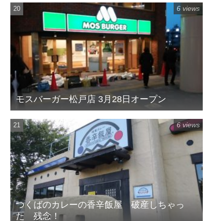
6 views
モスバーガー松戸店 3月28日オープン
6 views
つくばのカレーの香辛飯屋 破産しちゃっ
た 残念！