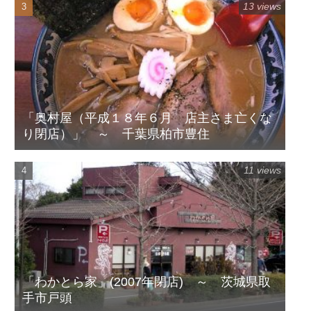
13 views
「奥村屋（平成１８年６月 店主さま亡くな
り閉店）」 ～ 千葉県柏市豊住
11 views
「わかとら家」(2007年閉店) ～ 茨城県取
手市戸頭