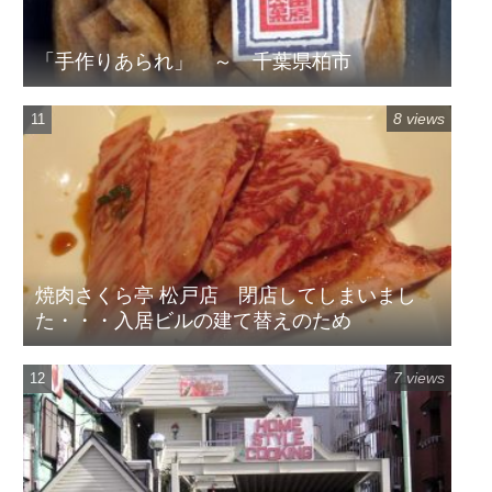
「手作りあられ」 ～ 千葉県柏市
8 views
焼肉さくら亭 松戸店 閉店してしまいまし
た・・・入居ビルの建て替えのため
7 views