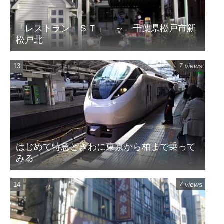
「レストラン ＳＴ」 ～ 千葉県松戸市新
松戸北
7 views
はじめて特急ときわに東京から柏まで乗って
みる
7 views