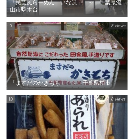
「民芸風らーめん いなほ」 ～ 千葉県流
山市駒木台
8 views
「ますだのかきもち」 ～ 千葉県柏市
8 views