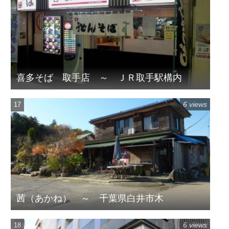
喜多そば 取手店 ～ ＪＲ取手駅構内
6 views
茜（あかね） ～ 千葉県白井市木
6 views