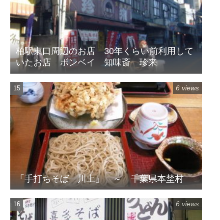
柏駅東口周辺のお店 30年くらい前利用して
いたお店 ボンベイ 知味斎 珍来
6 views
「手打ちそば 川上」 ～ 千葉県本埜村
6 views