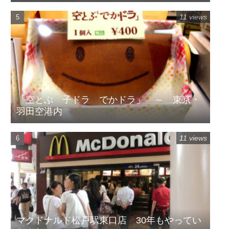
11 views
「空とぶ 子ドラ でかドラ」 ～ 東京・
羽田空港内
11 views
マクドナルド松戸駅東口店 30年もやってい