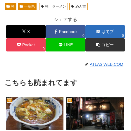
柏
千葉県
柏 ラーメン
めん吉
シェアする
X
Facebook
はてブ
0
0
Pocket
LINE
コピー
0
ATLAS WEB.COM
こちらも読まれてます
柏
柏