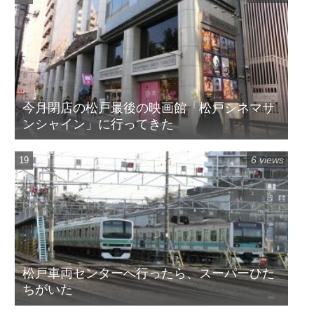
今月閉店の松戸最後の映画館「松戸シネマサ
ンシャイン」に行ってきた
6 views
松戸車両センターへ行ったら、スーパーひた
ちがいた