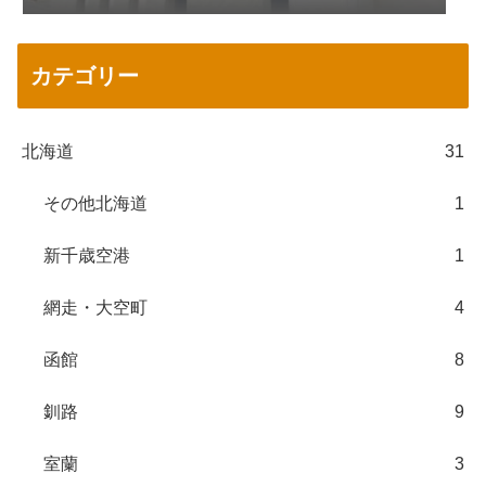
カテゴリー
北海道
31
その他北海道
1
新千歳空港
1
網走・大空町
4
函館
8
釧路
9
室蘭
3