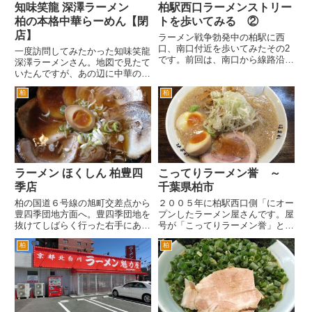
知味笑龍 深澤ラーメン
柏駅西口ラーメンストリー
柏の本格中華らーめん【閉
トを歩いてみる ②
店】
ラーメン戦争勃発中の柏駅に西
口、南口付近を歩いてみたその2
一度訪問してみたかった知味笑龍
です。前回は、南口から線路沿い
深澤ラーメンさん。地図で見たて
に国道6号までのラーメン激戦区
いたんですが、あの辺に中華のお
を歩いてみました。 その後西口
店あったかなあ・・・と。郵便局
駅前まで戻りました。今度は、駅
柏
柏
の前の通りをレイソル通り（柏３
から見て斜め左の朝日通り。ステ
小通り）商店街入口の交差点付近
ーーションモール新館右手の通り
まで歩いてきました。 しかし
で...
見落として、行き過ぎてしまい...
ラーメン ほくしん 柏豊四
こってりラーメン誉 ～
季店
千葉県柏市
柏の国道６号線の旭町交差点から
２００５年に柏駅西口側「にオー
豊四季団地方面へ。豊四季団地を
プンしたラーメン屋さんです。屋
抜けてしばらく行った右手にある
号が「こってりラーメン誉」とい
ラーメン屋さんです。ちょっとロ
うようにこってり系のラーメンが
柏
柏
グハウス風な雰囲気のある店舗な
売りです。 場所は、最近ラーメ
ので、印象にある方は、いらっし
ン激戦区となっている柏駅西口か
ゃるんじゃないでしょうか。 一
ら線路沿いに松戸方面へ。南口を
応ほくしんというラーメン店の
出た方が近いんですが、ここを
チ...
線...