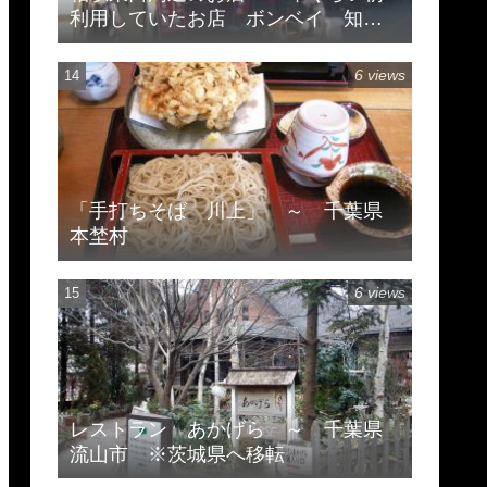
利用していたお店 ボンベイ 知味
斎 珍来
6 views
「手打ちそば 川上」 ～ 千葉県
本埜村
6 views
レストラン あかげら ～ 千葉県
流山市 ※茨城県へ移転