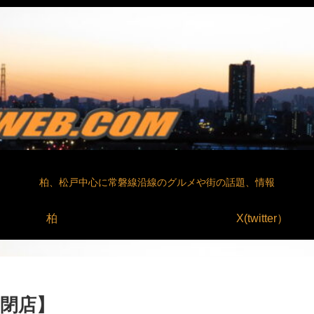
柏、松戸中心に常磐線沿線のグルメや街の話題、情報
柏
X(twitter）
【閉店】