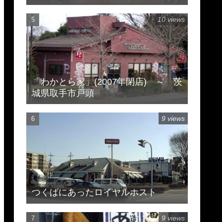
市豊住
10 views
「わかとら家」(2007年閉店) ～ 茨
城県取手市戸頭
9 views
つくばにあったロイヤルホスト
9 views