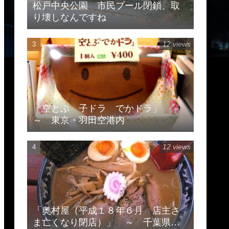
松戸中央公園 市民プール閉鎖、取
り壊しなんですね
12 views
「空とぶ 子ドラ でかドラ」
～ 東京・羽田空港内
12 views
「奥村屋（平成１８年６月 店主さ
ま亡くなり閉店）」 ～ 千葉県柏