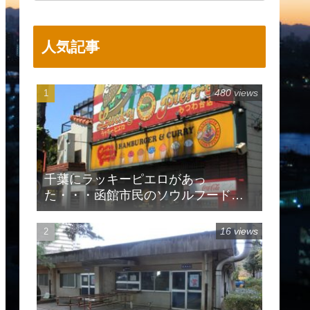
人気記事
480 views
千葉にラッキーピエロがあっ
た・・・函館市民のソウルフードで
有名
16 views