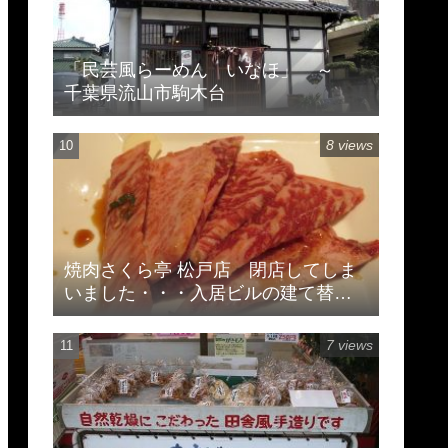
「民芸風らーめん いなほ」 ～
千葉県流山市駒木台
8 views
焼肉さくら亭 松戸店 閉店してしま
いました・・・入居ビルの建て替え
のため
7 views