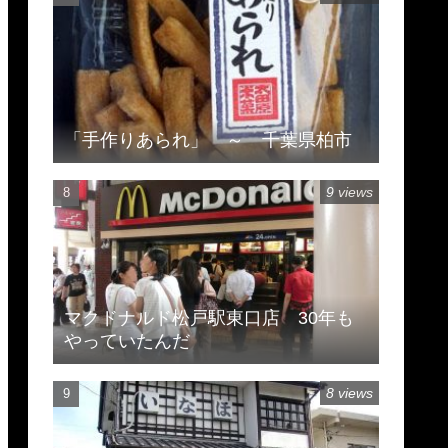
「手作りあられ」 ～ 千葉県柏市
9 views
マクドナルド松戸駅東口店 30年も
やっていたんだ
8 views