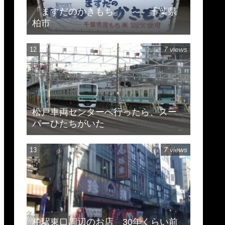
「ますだのかきもち」 ～ 千葉県
柏市
7 views
松戸車両センターへ行ったら、スー
パーひたちがいた
7 views
柏駅東口周辺のお店 30年くらい前