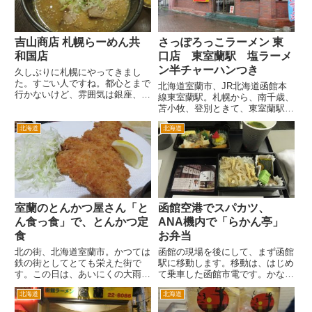
キ...
吉山商店 札幌らーめん共
さっぽろっこラーメン 東
和国店
口店 東室蘭駅 塩ラーメ
ン半チャーハンつき
久しぶりに札幌にやってきまし
た。すごい人ですね。都心とまで
北海道室蘭市、JR北海道函館本
行かないけど、雰囲気は銀座、新
線東室蘭駅。札幌から、南千歳、
宿みたいな雰囲気です。 しかも
苫小牧、登別ときて、東室蘭駅で
外国人が多い。たぶん中国、台湾
す。その先は、ずっといくと終点
の人中心に外国人観光客が多いで
北海道
北海道
は函館です。 ここから室蘭駅へ
すね。 ラーメンが食べたいけ
の支線がでています。そのため室
ど、歩き回るのはいやなので、近
蘭方面の乗換駅なので、特急列車
くで...
も停車する駅です。 そのため
行...
室蘭のとんかつ屋さん「と
函館空港でスパカツ、
ん食っ食」で、とんかつ定
ANA機内で「らかん亭」
食
お弁当
北の街、北海道室蘭市。かつては
函館の現場を後にして、まず函館
鉄の街としてとても栄えた街で
駅に移動します。移動は、はじめ
す。この日は、あいにくの大雨。
て乗車した函館市電です。かなり
夕刻に室蘭駅に到着。とりあえず
昔に都電荒川線に乗ったこがあり
北海道
北海道
夕食をとろうと商店街を歩いてみ
ますが、市電に乗るのははじめて
る・・・・ なが～い商店街なん
です。 市電で函館駅まで移動