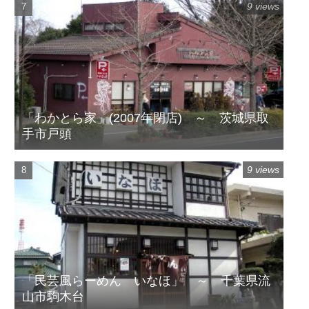
9 views
「わかとら家」(2007年閉店) ～ 茨城県取
手市戸頭
9 views
「民芸風らーめん いなほ」 ～ 千葉県流
山市駒木台