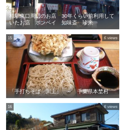
柏駅東口周辺のお店 30年くらい前利用して
いたお店 ボンベイ 知味斎 珍来
6 views
「手打ちそば 川上」 ～ 千葉県本埜村
6 views