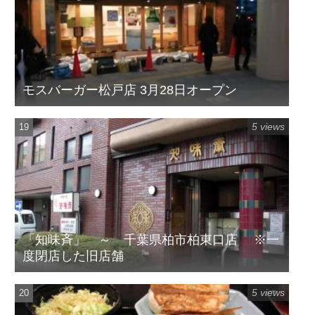
モスバーガー松戸店 3月28日オープン
5 views
「知味斉」 ～ 千葉県柏市柏東口店 ※一
度閉店した旧店舗
5 views