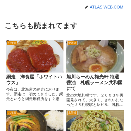
ATLAS WEB.COM
こちらも読まれてます
北海道
北海道
網走 洋食屋「ホワイトハ
旭川らーめん梅光軒 特選
ウス」
醤油 札幌ラーメン共和国
にて
今夜は、北海道の網走におりま
す。網走は、初めてきました。網
北の大地札幌です。２００３年再
走というと網走刑務所をすぐ思い
開発されて、大きく、きれいにな
出します。 網走駅周辺は、駅前
ったＪＲ札幌駅と駅ビル、札幌大
なんですが飲食店はあまりありま
丸です。 札幌駅に大丸ができる
せん。東横インやルートインホテ
北海道
北海道
以前はの札幌駅前には、同じ百貨
ルなどホテルが多いですね。 網
店の札幌そごうがありました。札
走市街のメインストリートは、も
幌そごうが閉店して、現在はビッ
う...
クカメラを核テナントとする札