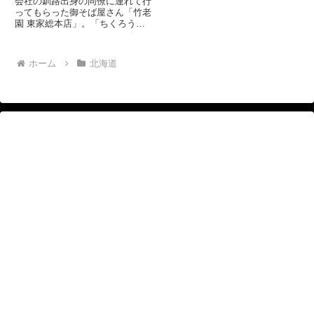
会社の釧路出身の同僚に連れて行
ってもらった御そば屋さん「竹老
園 東家総本店」。「ちくろうえ
ん」と読むそうです。 釧路でそ
ばというと竹老園の系列やのれん
わけのお店が多いそうです。 そ
ホーム
北海道
の釧路のそばの源流となるのがこ
こだそうです。しかし、「そば
や...