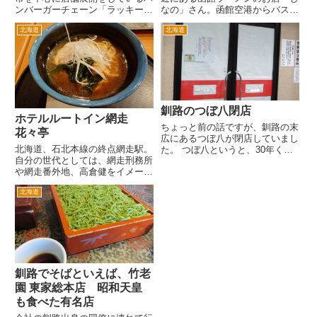
ンバーガーチェーン「ラッキーピ
なの」さん。函館空港からバスで
エロ」というお店があるそうで
函館駅前まできて、さてどこでご
北海道
北海道
す。そして、なぜか千葉市内にそ
はんを食べようかと思って目に入
の支店があるとか。アンテナショ
ったのがこのお店です。赤い看
ップなのか他にも全国展開してい
板、赤いのれん、赤い提灯とイメ
るのか。 まあとにかく...
ージカラーは、赤。看板による正
確...
釧路のつぼ八閉店
ホテルルートイン網走
ちょっと前の話ですが、釧路の末
花々亭
広にあるつぼ八が閉店していまし
北海道、石北本線の終点網走駅。
た。 つぼ八というと、30年くら
自分の世代としては、網走刑務所
い前に首都圏でもかなり流行りま
や網走番外地、高倉健をイメージ
した。つぼ八とか村さ来とか。
する土地です。 駅前には東横INN
最近はあまりみないなあとおもっ
北海道
とホテルルートインのビジネスホ
ていたら、北の大地釧路で久しぶ
テル。今回はルートインに宿泊。
りに会えました。 懐かしくて...
ホテルに到着したのが19時半過
ぎ。これから夕飯に市街...
釧路でそばといえば、竹老
園 東家総本店 昭和天皇
も食べた有名店