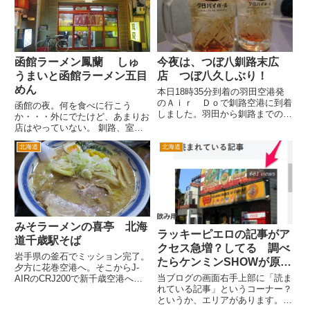
ですが、ほぼやってない・・・。
し、駅から函館空港までバスで
ゴーストタウンのようなアーケ
す。約20分程度とかなりアクセ
ー...
スが...
函館ラーメン鳳蘭 しゅ
今夜は、つぼ八釧路末広
うまいと函館ラーメン五目
店 つぼ八久しぶり！
めん
本日18時35分到着の羽田空港発
のＡｉｒ Ｄｏで釧路空港に到着
函館の夜。何を食べに行こう
しました。羽田から釧路までの様
か・・・外にでたけど、あまりお
子は、こちらをご覧ください。そ
店はやっていない。 釧路、室蘭
の後釧路市街へ移動しました。夕
もそうだったが、真っ暗な路地が
食をどうしようと考えていると、
北海道
北海道
ある。大きなビルが並ぶ割に、街
市街への移動途中に居酒屋つぼ八
灯もなく、ひともいない。結構こ
を発見。つぼ八まだあるんだ・...
わい。 函館の飲み屋街というと
大門、あるいは五稜郭だそうで
す。た...
みそラーメンの喜亭 北海
ラッキーピエロの記事がア
道千歳駅そば
クセス急増？してる 調べ
岩手県の釜石でミッション完了。
たらケンミンSHOWが原因
夕方に花巻空港へ。そこからJ-
と思われます
当ブログの画面右手上部に「読ま
AIRのCRJ200で新千歳空港へ移
れている記事」というコーナー？
動します。 新千歳空港に8時前に
というか、エリアがあります。
到着。新千歳は、雨。JRで快速