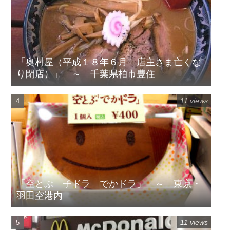
「奥村屋（平成１８年６月 店主さま亡くな
り閉店）」 ～ 千葉県柏市豊住
11 views
「空とぶ 子ドラ でかドラ」 ～ 東京・
羽田空港内
11 views