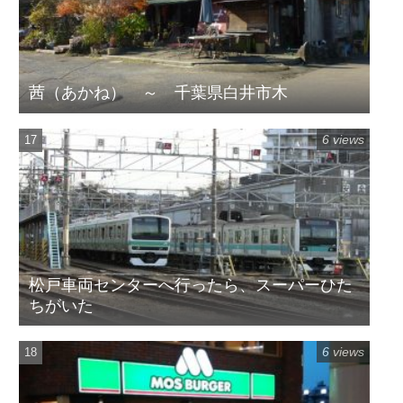
茜（あかね） ～ 千葉県白井市木
6 views
松戸車両センターへ行ったら、スーパーひた
ちがいた
6 views