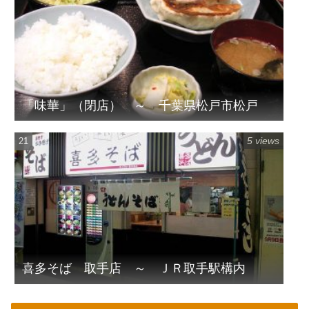
「味華」（閉店） ～ 千葉県松戸市松戸
5 views
喜多そば 取手店 ～ ＪＲ取手駅構内