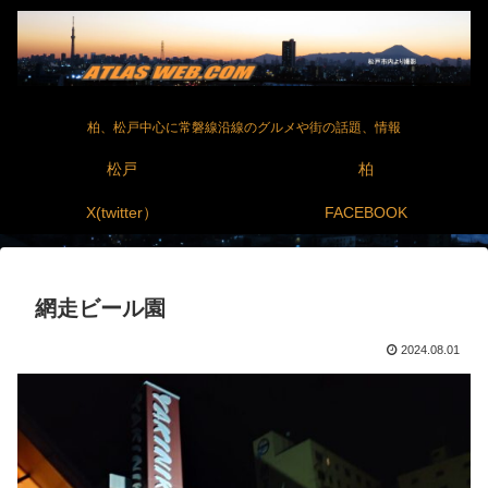
柏、松戸中心に常磐線沿線のグルメや街の話題、情報
松戸
柏
X(twitter）
FACEBOOK
網走ビール園
2024.08.01