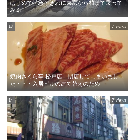
はじめて特急ときわに東京から柏まで乗って
みる
7 views
焼肉さくら亭 松戸店 閉店してしまいまし
た・・・入居ビルの建て替えのため
7 views