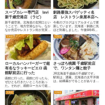
幌...
スープカレー専門店 lavi
釧路最強スパゲッティ名
新千歳空港店 （ラビ）
店 レストラン泉屋本店へ
新千歳空港。北海道の玄関口とい
今夜のブログはリアルタイムで更
うことで、地方空港ながら、なか
新しています。北海道・釧路に先
なか売店やレストラン街が充実し
ほど到着しました。午後6時45分
ています。 空港にいるときとい
に釧路たんちょう空港に到着。タ
北海道
北海道
うのは、これから空港に到着し
クシーですぐに釧路市街へ。 午
て、道内の目的地に移動すると
後7時過ぎの駅前通りは、相変わ
き、あるいはこれから帰りの航空
らず人影が少ないですね。車は、
機に搭乗する時。いずれにしても
走ってますが。 そして釧路で...
せわ...
ローカルハンバーガーで超
さっぽろ桃園 千歳駅前店
有名なラッキーピエロ 函
で、ワンタン麺と餃子
館駅前店に行った
JR北海道千歳線の千歳駅です。
駅前は、濃霧。北海道の太平洋側
函館に行った。函館に行ったら、
は、結構霧がでることがありま
ぜひとも行きたいところがあっ
す。千歳は、沿岸というよりは内
た。それが、函館ローカルで超有
陸かと思うんですが霧でした。
名なハンバーガー店「ラッキーピ
千歳駅前を出て、さて夕飯は何に
北海道
北海道
エロ」。 ハンバーガー店という
しようかと考えていると、すぐ左
とマクドナルド、ロッテリア、モ
手にある黄色い看板がすぐ目につ
スバーガーなど全国チェーンがい
き...
ろいろありますが・・・このラッ