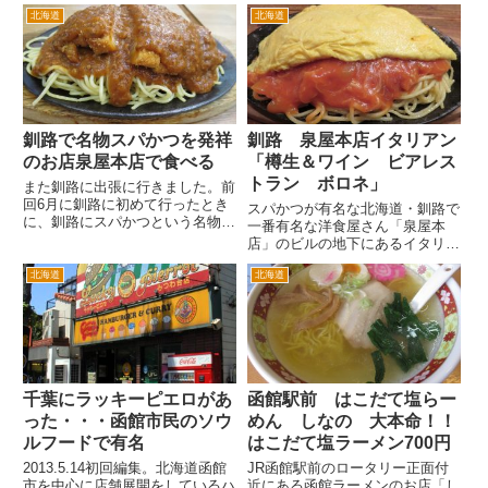
ここは1週間で一番アクセスがあ
エアポートで、今夜の宿泊地千歳
北海道
北海道
った、つまり読まれている記事の
駅へ向かいます。 千歳駅に到
ランキングを掲載させていただい
着。 千歳駅前も雨。 ル...
てます。 なぜかトップ１～２位
がほぼ通年変わらずなんです。
ひ...
釧路で名物スパかつを発祥
釧路 泉屋本店イタリアン
のお店泉屋本店で食べる
「樽生＆ワイン ビアレス
トラン ボロネ」
また釧路に出張に行きました。前
回6月に釧路に初めて行ったとき
スパかつが有名な北海道・釧路で
に、釧路にスパかつという名物が
一番有名な洋食屋さん「泉屋本
あることを知りました。男子なん
店」のビルの地下にあるイタリア
で、スパゲティもとんかつも大好
ン「ボロネ」さん。 釧路に行く
きです。 これは是非スパかつ発
北海道
北海道
とスパかつが食べたいので泉屋本
祥のお店で食べたい！ということ
店さんに行きます。そのときに同
で発祥のお店「泉屋本店」さん
じビルの脇にイタリアンのお店の
に...
入口があり、気になっていまし
た。...
千葉にラッキーピエロがあ
函館駅前 はこだて塩らー
った・・・函館市民のソウ
めん しなの 大本命！！
ルフードで有名
はこだて塩ラーメン700円
2013.5.14初回編集。北海道函館
JR函館駅前のロータリー正面付
市を中心に店舗展開をしているハ
近にある函館ラーメンのお店「し