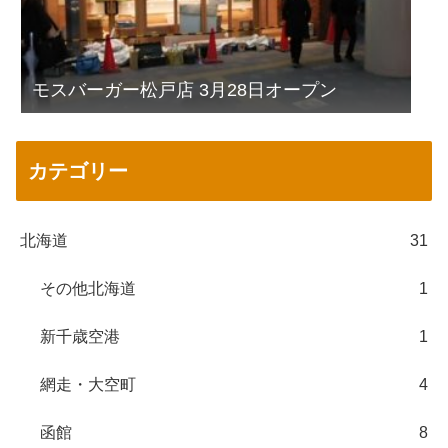
モスバーガー松戸店 3月28日オープン
カテゴリー
北海道
31
その他北海道
1
新千歳空港
1
網走・大空町
4
函館
8