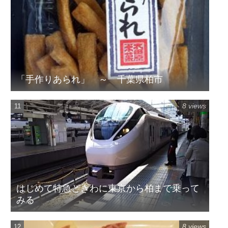
「手作りあられ」 ～ 千葉県柏市
8 views
はじめて特急ときわに東京から柏まで乗って
みる
8 views