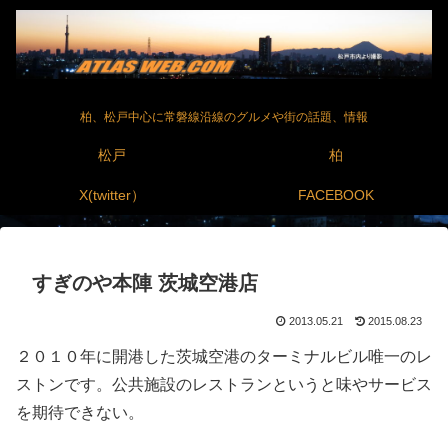
柏、松戸中心に常磐線沿線のグルメや街の話題、情報
松戸
柏
X(twitter）
FACEBOOK
すぎのや本陣 茨城空港店
2013.05.21
2015.08.23
２０１０年に開港した茨城空港のターミナルビル唯一のレ
ストンです。公共施設のレストランというと味やサービス
を期待できない。