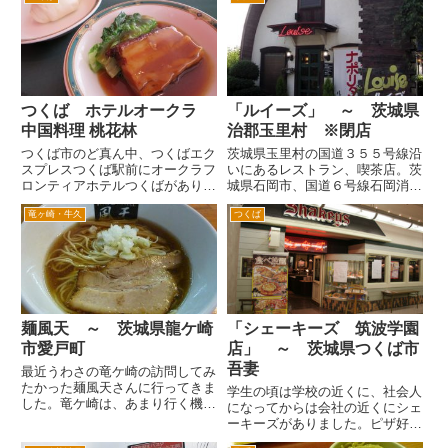
の看板が「珈琲哲学」とは、なん
850円はじめメニューが多彩。濃
とも敷居が高そうなお店かとお
厚なとんこつしょうゆで麺は、ち
も...
ょっと太め。 場所は、簡...
つくば ホテルオークラ
「ルイーズ」 ～ 茨城県
中国料理 桃花林
治郡玉里村 ※閉店
つくば市のど真ん中、つくばエク
茨城県玉里村の国道３５５号線沿
スプレスつくば駅前にオークラフ
いにあるレストラン、喫茶店。茨
ロンティアホテルつくばがありま
城県石岡市、国道６号線石岡消防
す。つくば駅前付近は、つくばエ
署の交差点を国道３５５号線に入
竜ヶ崎・牛久
つくば
クスプレスが開通する前は、陸の
りしばらく進みます。左手に大き
孤島つくばの交通の要衝でした。
なパチンコ店（ＵＳＡ）を通り過
この地区はつくばセンターと言
ぎてしばらく行くと右手にカマボ
われて、つくば市内など方面へ...
コ型のログハウスが見えてきま
す...
麺風天 ～ 茨城県龍ケ崎
「シェーキーズ 筑波学園
市愛戸町
店」 ～ 茨城県つくば市
吾妻
最近うわさの竜ケ崎の訪問してみ
たかった麺風天さんに行ってきま
学生の頃は学校の近くに、社会人
した。竜ケ崎は、あまり行く機会
になってからは会社の近くにシェ
がないので地図を頭に入れてい
ーキーズがありました。ピザ好き
ざ。 国道6号から竜ケ崎ニュータ
な僕にはありがたいピザ食べ放題