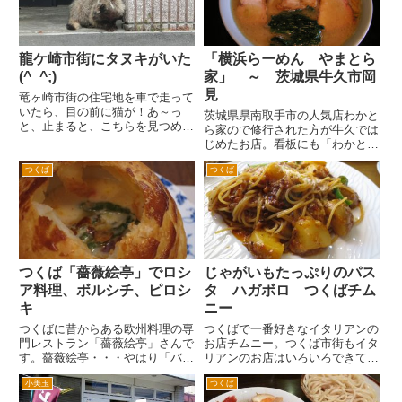
龍ケ崎市街にタヌキがいた
「横浜らーめん やまとら
(^_^;)
家」 ～ 茨城県牛久市岡
見
竜ヶ崎市街の住宅地を車で走って
いたら、目の前に猫が！あ～っ
茨城県県南取手市の人気店わかと
と、止まると、こちらを見つめる
ら家ので修行された方が牛久では
のは、タヌキでした(^_^;) タヌキ
じめたお店。看板にも「わかとら
かよ！あぶないなあ。しかし、住
家直系」とうたわれててます。
宅街だし、猫かとおもった。しか
つくば
つくば
場所は、牛久市街からはちょっと
も、何事もなかったようにもどる
離れた郊外になります。国道６号
し。 自分の経験では、柏...
線から国道４０８号線江戸崎方面
へ。しばらく進むと左手に県立
牛...
つくば「薔薇絵亭」でロシ
じゃがいもたっぷりのパス
ア料理、ボルシチ、ピロシ
タ ハガボロ つくばチム
キ
ニー
つくばに昔からある欧州料理の専
つくばで一番好きなイタリアンの
門レストラン「薔薇絵亭」さんで
お店チムニー。つくば市街もイタ
す。薔薇絵亭・・・やはり「バラ
リアンのお店はいろいろできてい
エティ」と読むのでしょうか。
るんですが、昔から変わらぬチム
小美玉
つくば
筑波大学のそばの住宅街の中に
ニーの雰囲気が好きですね 難
あります。通りからは入った場所
点は、混んでること。ランチタイ