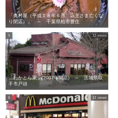
「奥村屋（平成１８年６月 店主さま亡くな
り閉店）」 ～ 千葉県柏市豊住
11 views
「わかとら家」(2007年閉店) ～ 茨城県取
手市戸頭
11 views