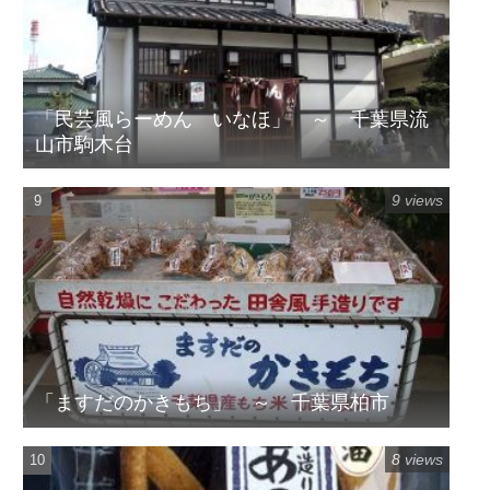
「民芸風らーめん いなほ」 ～ 千葉県流
山市駒木台
9 views
「ますだのかきもち」 ～ 千葉県柏市
8 views