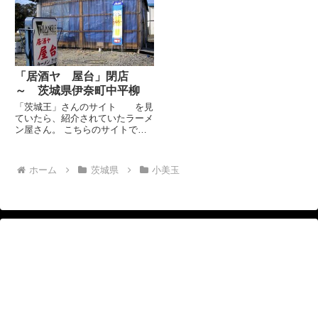
には、経営者からの張り紙があ
です。 ランチタイムもそろそろ
り、「休業する」旨が記されてい
終わりかなという時間である午後
ますが、廃墟のようになってま
2時過ぎに到着したのですが、...
す。...
「居酒ヤ 屋台」閉店
～ 茨城県伊奈町中平柳
「茨城王」さんのサイト を見
ていたら、紹介されていたラーメ
ン屋さん。 こちらのサイトで紹
介されている地図を見ると、どう
みても畑のど真ん中・・・あの辺
にお店なんてあったっけ？とおも
ホーム
茨城県
小美玉
いました。 場所は、国道6号線取
手市内より藤代町酒詰交差点を...