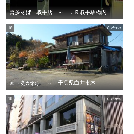
喜多そば 取手店 ～ ＪＲ取手駅構内
6 views
茜（あかね） ～ 千葉県白井市木
6 views