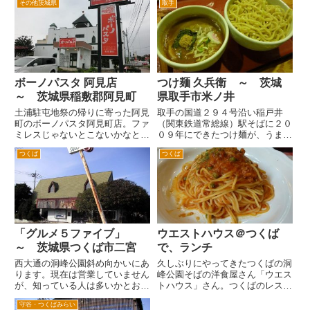
ウンへ。中根交差点から利根町方
その他茨城県
取手
のお店です。 以前はどこでもち
面へ。白バイ、覆面パトカー頻出
ょっとした街には、シェーキーズ
の道路を通り、馴馬付近から竜
がありました。そういう意味であ
ケ...
まりありがた味がなかったです
ね...
ボーノパスタ 阿見店
つけ麺 久兵衛 ～ 茨城
～ 茨城県稲敷郡阿見町
県取手市米ノ井
土浦駐屯地祭の帰りに寄った阿見
取手の国道２９４号沿い稲戸井
町のボーノパスタ阿見町店。ファ
（関東鉄道常総線）駅そばに２０
ミレスじゃないとこないかなと阿
０９年にできたつけ麺が、うまい
見土浦バイパスを走っていたら、
久兵衛さんです。 国道６号から
つくば
つくば
おしゃれな雰囲気のお店だったん
２９４号へ入りしばらく走ると戸
で入ってみました。 混んでい
頭団地の手前付近の左手にありま
た。とりあえず3組ほどの待ち。
す。 以前は、かつの仕掛け屋と
でも店内は、２階も席があるよう
か地獄かつの看板が目立つとんか
で...
つ...
「グルメ５ファイブ」
ウエストハウス＠つくば
～ 茨城県つくば市二宮
で、ランチ
西大通の洞峰公園斜め向かいにあ
久しぶりにやってきたつくばの洞
ります。現在は営業していません
峰公園そばの洋食屋さん「ウエス
が、知っている人は多いかとおも
トハウス」さん。つくばのレスト
います。 閉店してから１０年以
ランでは、かなり古い方じゃない
守谷・つくばみらい
上建物は放置状態です。店舗入口
でしょうか。1982年創業らしい