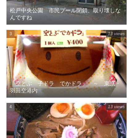
松戸中央公園 市民プール閉鎖、取り壊しな
んですね
13 views
「空とぶ 子ドラ でかドラ」 ～ 東京・
羽田空港内
13 views