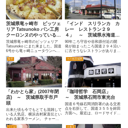
通ずる道です。しばらく走ると竜
川が見える。 小さな川なんだ
ヶ崎ニュータウンのイトーヨカ
が、 「一級河川 北浦川 国土
ー...
交...
茨城県竜ヶ崎市 ピッツェ
「インド スリランカ カ
リア Tatsunoko パン工房
レー レストラン２９
クーロンヌのやっているピ
４」 ～ 茨城県水海道市
ザ屋さん
山田町
茨城県竜ヶ崎市のピッツェリア
90年ころ守谷や谷和原付近の開
Tatsunoko にまた来ました。国道
発が始まったころ国道２９４沿い
6号から竜ヶ崎ニュータウンへの
に古そうなレストランがありまし
道を進み、ニュータウン地区の一
た。名前がそのまま「レストラ
取手
その他茨城県
番奥の方にあります。 竜ヶ崎ニ
ン ２９４」。「安易な名前だな
ュータウンの一番奥の方は、あま
あ」くらいにしか思ってませんで
り用事がないので、行く機会がほ
した。 後に嫁さんと入ってみる
ぼありません。 以...
と、駐車場から入口までは石畳。
建...
「わかとら家」(2007年閉
「珈琲哲学 石岡店」
店) ～ 茨城県取手市戸
～ 茨城県石岡市東光台
頭
国道６号線石岡消防署のある交差
点を右折して、国道３５５を鉾田
出来た頃も今でもとても混雑して
方面へ。最近は、ロードサイドの
いる人気店。横浜吉村家直伝とい
郊外型店舗が立ち並ぶ中しばらく
われる家系ラーメン。 チャーシ
走ると右手にあります。 レトロ
ューメン870円、スペシャルチャ
な洋館をイメージした外観と漢字
つくば
小美玉
ーシュー1150円、ねぎラーメン