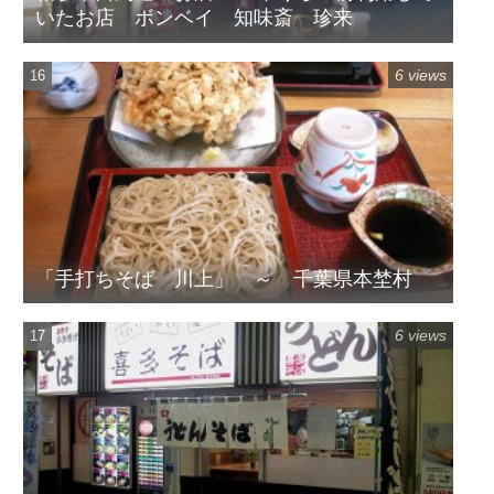
いたお店 ボンベイ 知味斎 珍来
6 views
「手打ちそば 川上」 ～ 千葉県本埜村
6 views