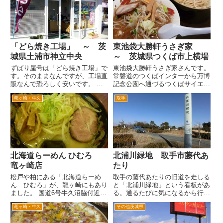
ですが、いつも常連さんで混んで
ムは、早く行くか、遅くいかない
ます。外国人の家族が食事をし
と入れない。特に駐車場が入れ
て...
な...
「どら焼き工場」 ～ 茨
東池袋大勝軒うさぎ家
城県土浦市神立中央
～ 茨城県つくば市上横場
ずばり屋号は「どら焼き工場」で
東池袋大勝軒うさぎ家さんです。
す。そのままなんですが、工場直
常磐道のつくばインターから万博
販なんで恐ろしく安いです。 オ
記念公園へ通づるつくばサイエン
ーソドックスで直径１２センチの
ス通り沿いにあります。 そのサ
竜ヶ崎・牛久
取手
「ジャンボどら焼き」は、な、な
イエンス通りが、最近はらーめん
んと５０円（税抜き）、栗どら焼
店がどんどん出店して、にわかに
きが８０円（税抜き）という今ど
らーめん街道となっています。
き考えられない価格です。工場
そのらーめん屋さんが、この界
直...
隈...
北海道らーめん ひむろ
北浦川緑地 取手市藤代あ
竜ヶ崎店
たり
松戸や柏にある「北海道らーめ
取手の藤代あたりの旧道を走しる
ん ひむろ」が、龍ヶ崎にもあり
と「北浦川緑地」という看板があ
ました。 国道6号牛久沼脇付近か
る。通るたびに気になるから行っ
ら竜ヶ崎ニュータウンへ入ってき
てみた。 バイパスができる前の
竜ヶ崎・牛久
その他茨城県
ます。上下線どちらからも入れま
６号藤代付近を北浦川は、横断し
す。 竜ケ崎ニュ―タウンウンへ
ている。その時信号まちをすると