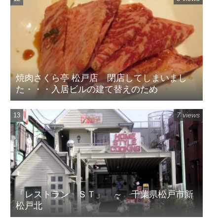
焼肉さくら亭 松戸店 閉店してしまいまし
た・・・入居ビルの建て替えのため
7 views
「レストラン ＳＴ」 ～ 千葉県松戸市新
松戸北