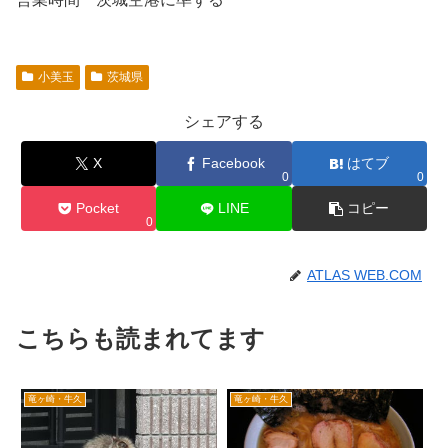
小美玉
茨城県
シェアする
X
Facebook
はてブ
0
0
Pocket
LINE
コピー
0
ATLAS WEB.COM
こちらも読まれてます
竜ヶ崎・牛久
竜ヶ崎・牛久