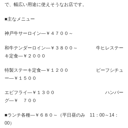
で、幅広い用途に使えそうなお店です。
■主なメニュー
神戸牛サーロイン—￥４７００～
和牛テンダーロイン—￥３８００～ 牛ヒレステー
キ定食—￥２０００
特製ステーキ定食—￥１２００ ビーフシチュ
ー—￥１５００
エビフライ—￥１３００ ハンバー
グ—￥ ７００
■ランチ各種—￥６８０～（平日昼のみ 11：00～14：
00）