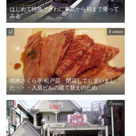
はじめて特急ときわに東京から柏まで乗って
みる
8 views
焼肉さくら亭 松戸店 閉店してしまいまし
た・・・入居ビルの建て替えのため
7 views