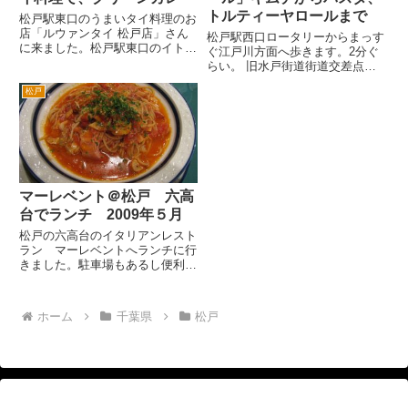
トルティーヤロールまで
松戸駅東口のうまいタイ料理のお
店「ルウァンタイ 松戸店」さん
松戸駅西口ロータリーからまっす
に来ました。松戸駅東口のイトー
ぐ江戸川方面へ歩きます。2分ぐ
ヨーカドー前の通りを右へ。徒歩
らい。 旧水戸街道街道交差点を
だと10分ぐらいでしょうか。道
横断して、右折。すぐに路地があ
なりにまっすぐ歩いて行くと、3
松戸
るので、左折。 1分歩くと左に
個目の信号をわたって左です。
パストールさんがあります。駅か
春巻き。いわゆる揚げ春巻きで
ら5分はかかりません。 旧水戸街
す...
道を越えるのでちょっとハー...
マーレベント＠松戸 六高
台でランチ 2009年５月
松戸の六高台のイタリアンレスト
ラン マーレベントへランチに行
きました。駐車場もあるし便利で
す。 ランチは、900円で、パスタ
やピザから選べます。まずは、パ
ンが、ついてます。 カップスー
ホーム
千葉県
松戸
プもついてます。コンソメスープ
ですが、いろいろ具がはいっ...