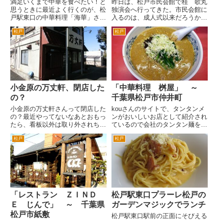
満足いくまで中華を食べたい！と
昨日は、松戸市民会館で桂 歌丸
思うときに最近よく行くのが、松
独演会へ行ってきた。市民会館に
戸駅東口の中華料理「海華」さん
入るのは、成人式以来だろうか
です。店員さんもとても感じがよ
(^_^;) 小学生の頃、当時の松本清
松戸
松戸
いです。 他店とのローテーシ
（マツモトキヨシ創業者）市長の
ョンなのかホールの女性が二度変
お葬式をやっていたのを覚えてい
わりました。お二人共ともてフレ
る。市民会館から松戸駅まで、花
ンドリーで、客さばきがうまか
輪が並んでいて圧巻だった...
っ...
小金原の万丈軒、閉店した
「中華料理 桝屋」 ～
の？
千葉県松戸市仲井町
小金原の万丈軒さんって閉店した
kouさんのサイトで、タンタンメ
の？最近やってないなあとおもっ
ンがおいしいお店として紹介され
たら、看板以外は取り外されちゃ
ているので会社のタンタン麺を食
っているんですねえ。 なんか休
べ歩いている人と行ってみまし
松戸
松戸
業というよりは、閉店している感
た。 こちら僕が大学生くらまで
じです。 ここのゴマ辛つけ麺
は、付近に同級生がたくさん住ん
は、結構すきだったんですけどね
でいたんで毎日の様に遊んでいた
え。お客様もしっかり入っていた
場所です。その頃にはあった記
し...
憶...
「レストラン ＺＩＮＤ
松戸駅東口プラーレ松戸の
Ｅ じんで」 ～ 千葉県
ガーデンマジックでランチ
松戸市紙敷
松戸駅東口駅前の正面にそびえる