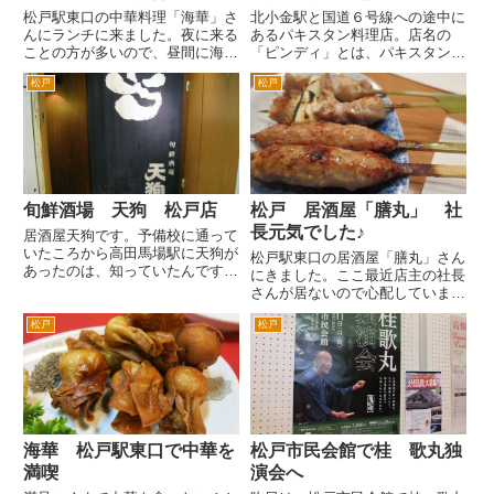
松戸駅東口の中華料理「海華」さ
北小金駅と国道６号線への途中に
んにランチに来ました。夜に来る
あるパキスタン料理店。店名の
ことの方が多いので、昼間に海華
「ピンディ」とは、パキスタンの
さんに来るとまた違った雰囲気。
首都イスラマバード近郊にある
松戸
松戸
お客様の客層が違うかな。夜は飲
「ラウル・ピンディ」という街か
みに来るお客様が多いですから
らとか。開店したころから、何度
ね。ランチタイムは当たり前です
か利用しています。 場所は、国
が、食事がメインのお客様が多い
道６号線根木内交差点と北小金入
の...
り口...
旬鮮酒場 天狗 松戸店
松戸 居酒屋「膳丸」 社
長元気でした♪
居酒屋天狗です。予備校に通って
いたころから高田馬場駅に天狗が
松戸駅東口の居酒屋「膳丸」さん
あったのは、知っていたんです
にきました。ここ最近店主の社長
が、松戸に天狗があるのは、知り
さんが居ないので心配していまし
ませんでした。 また天狗自体に
た。直近の膳丸さん訪問時。
入ったことがなかったのです
松戸
松戸
前々々回 社長不在・・・社長居
が・・・いいです。 お料理の価
ないなんて珍しい。なんでだろ。
格帯もリーズナブルだし、僕のお
前々回 社長不在・・・副店長
好みな...
の丸ちゃんに「社長は？」と聞
い...
海華 松戸駅東口で中華を
松戸市民会館で桂 歌丸独
満喫
演会へ