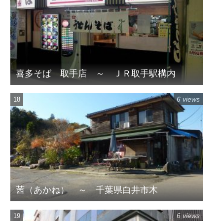
喜多そば 取手店 ～ ＪＲ取手駅構内
6 views
茜（あかね） ～ 千葉県白井市木
6 views