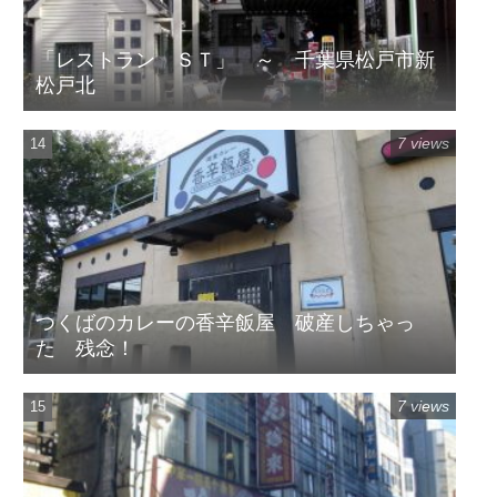
「レストラン ＳＴ」 ～ 千葉県松戸市新
松戸北
7 views
つくばのカレーの香辛飯屋 破産しちゃっ
た 残念！
7 views