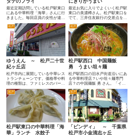
タテのフライ
にぎりがうまい
最近定期訪問している松戸駅東口
最近お気に入りでよくいく松戸駅
にある中華料理「海華」さんに行
東口の美濃樽さん。松戸駅東口を
きました。毎回店員の女性が違う
でて、三井住友銀行の交差点を右
ひとですが、みなさん感じよいで
へ。ほぼすぐ右手にあります。
松戸
松戸
す。中国の方のようですが、とて
松戸駅から徒歩２分ぐらいでし
も感じがよいし、サービスもよい
ょうか。とても近いです。美濃樽
です。 モルツ生！と見えるん
さんのよいのは、一品が小ぶりな
ですが、これノンアルコールな
こと。ひとり、ふたりだと、大
ん...
皿...
ゆうえん ～ 松戸二十世
松戸駅西口 中国麺飯
紀ヶ丘店
勇 うまい坦々麺
松戸市内に展開している中華レス
松戸駅西口の旧水戸街道沿いにあ
トランチェーンです。価格帯や料
る中華料理店？いや坦々麺専門
理の種類は、ファミレスのバーミ
店？の中国麺飯 勇 さん。「イサ
ヤンに近いかなとおもいます。
ム」？「ユウ」？と思ったら、読
松戸
松戸
経営者の方が、バーミヤンを意識
みは「チュウゴクメンハン ユ
した価格設定にしているんじゃな
ン」だそうです。 松戸駅西口
いかなと想像できます。つまり結
を出て、ロータリーをまっすぐ進
構お得な価格ということです。
み、旧水戸街道の交差点を右折。
...
3...
松戸駅東口の中華料理「海
「ピンディ」 ～ 千葉県
華」ランチ 水餃子
松戸市小金清志ヶ丘