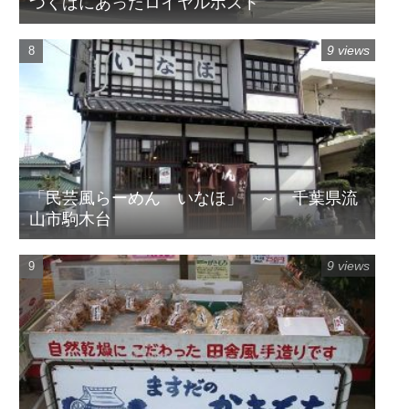
つくばにあったロイヤルホスト
9 views
「民芸風らーめん いなほ」 ～ 千葉県流
山市駒木台
9 views