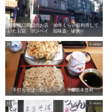
柏駅東口周辺のお店 30年くらい前利用して
いたお店 ボンベイ 知味斎 珍来
6 views
「手打ちそば 川上」 ～ 千葉県本埜村
6 views