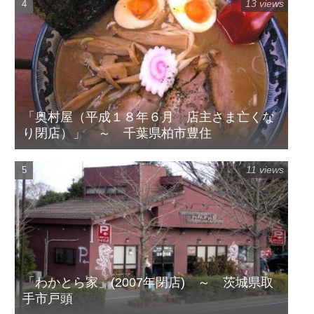
13 views
「奥村屋（平成１８年６月 店主さま亡くな
り閉店）」 ～ 千葉県柏市豊住
11 views
「わかとら家」(2007年閉店) ～ 茨城県取
手市戸頭