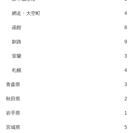
網走・大空町
4
函館
8
釧路
9
室蘭
3
札幌
4
青森県
3
秋田県
2
岩手県
1
宮城県
5