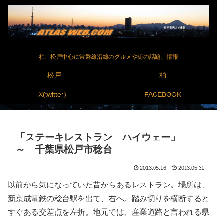
柏、松戸中心に常磐線沿線のグルメや街の話題、情報
松戸
柏
X(twitter）
FACEBOOK
「ステーキレストラン ハイウェー」
～ 千葉県松戸市稔台
2013.05.16
2013.05.31
以前から気になっていた昔からあるレストラン。場所は、
新京成電鉄の稔台駅を出て、右へ。踏み切りを横断すると
すぐある交差点を左折。地元では、産業道路と言われる県