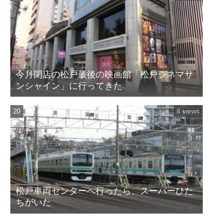
今月閉店の松戸最後の映画館「松戸シネマサ
ンシャイン」に行ってきた
6 views
松戸車両センターへ行ったら、スーパーひた
ちがいた