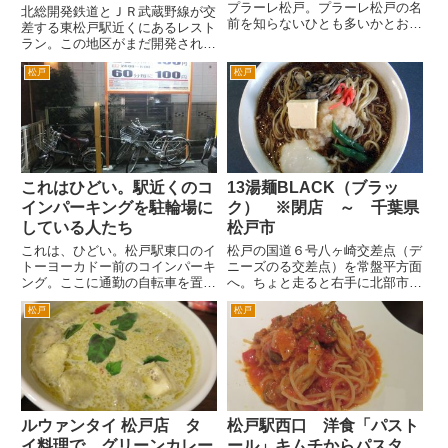
プラーレ松戸。プラーレ松戸の名
北総開発鉄道とＪＲ武蔵野線が交
前を知らないひとも多いかとおも
差する東松戸駅近くにあるレスト
いますが、建物の左側半分はイト
ラン。この地区がまだ開発される
ーヨーカドー松戸店です。右半分
以前からあったかとおもいます。
がプラーレ松戸という複合商業ビ
松戸
松戸
その為駅舎とかが出来つつあり、
ルということです。 プラーレ松
周辺も今後の開発を見込んでの区
戸ビルの屋上フロアにペントハ
画整理がされているだけの何もな
ウ...
い場所もとてもおしゃれなログ...
これはひどい。駅近くのコ
13湯麺BLACK（ブラッ
インパーキングを駐輪場に
ク） ※閉店 ～ 千葉県
している人たち
松戸市
これは、ひどい。松戸駅東口のイ
松戸の国道６号八ヶ崎交差点（デ
トーヨーカドー前のコインパーキ
ニーズのる交差点）を常盤平方面
ング。ここに通勤の自転車を置い
へ。ちょと走ると右手に北部市場
てる人たちがいる。 松戸駅周辺
（いわゆる松戸の市場です、松戸
松戸
松戸
には、有料の自転車置き場があ
は北部と南部のふたつの市場があ
る。もし有料駐輪場に停めない
ります）内に出来た１３湯麺のお
で、駅周辺に違法駐輪すると定期
店。 ちょうど向かいにセブンイ
的に松戸市役所の違法自転車撤去
レブンがあります。市場入口を
作業...
入...
ルウァンタイ 松戸店 タ
松戸駅西口 洋食「パスト
イ料理で、グリーンカレー
ール」キムチからパスタ、