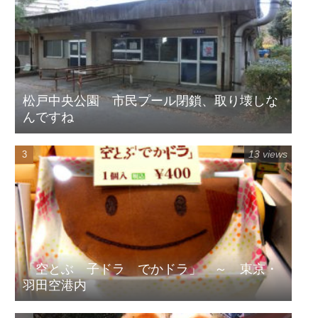
松戸中央公園 市民プール閉鎖、取り壊しな
んですね
13 views
「空とぶ 子ドラ でかドラ」 ～ 東京・
羽田空港内