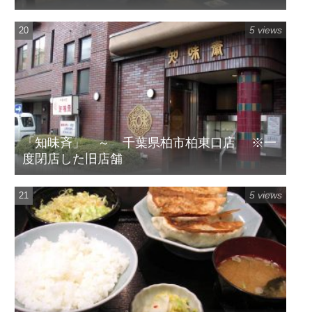
5 views
「知味斉」 ～ 千葉県柏市柏東口店 ※一
度閉店した旧店舗
5 views