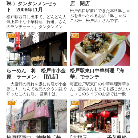
琳 ）タンタンメンセッ
店 閉店
ト 2008年11月
松戸西口駅前にできた本格豚しゃ
ぶを食べられるお店「豚しゃぶ
松戸駅西口に出来て、どんどん人
こぶ平 松戸店」さんです。 松
気上昇中な中華料理「竹琳」さん
戸駅から徒歩２分程度とアクセス
のランチセット。タンタンメンの
がよくて、気軽に食事、お酒を飲
セットです。 最近メニューが、
むなどいろいろな用途で使えそう
松戸
松戸
変わったりするので、現在時点で
なお店です。 普通に友達と飲み
は、セット内容が、変わってるか
に行く、接待、歓送迎会など各
もしれません。 山椒やゴマが効
種...
いたタンタンメンです。四川風
な...
らーめん 将 松戸市小金
松戸駅東口中華料理「海
原 ラーメン 【閉店】
華」でランチ
「大勝軒の流れを汲むお店が小金
毎度松戸駅東口の中華料理海華さ
原に！」なんて地元のタウン誌で
ん。店員さんもとても感じがよい
知ったこのお店。 営業中は、お
し（このタイプのお店では一般的
店の前にある特大の黒板に「試合
にどちらかというと感じがよくな
松戸
松戸
中」の文字が。準備中は、「支度
いお店も多い中、海華さんの女性
中」となります。 しょう油系の
店員さんは、とても感じがよいと
らーめんのほかに、ゴマらーめん
思います）、お料理もおいしいで
などがありましたが、まだたべ
す。 入口のガラスの扉から
て...
店...
松戸駅西口 純喫茶「若
｢大福元」 ～ 千葉県松