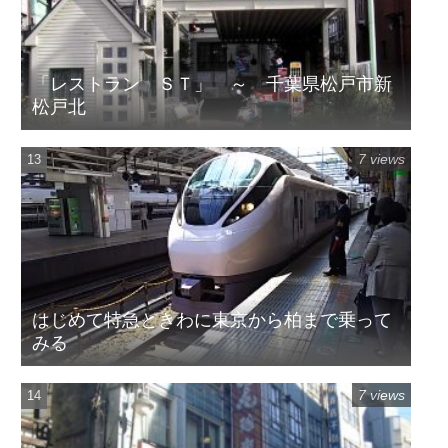
「レストラン ＳＴ」 ～ 千葉県松戸市新
松戸北
7 views
はじめて特急ときわに東京から柏まで乗って
みる
7 views