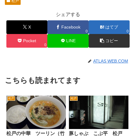
松戸
シェアする
X
Facebook
はてブ
0
0
Pocket
LINE
コピー
0
ATLAS WEB.COM
こちらも読まれてます
松戸
松戸
松戸の中華 ツーリン（竹
豚しゃぶ こぶ平 松戸