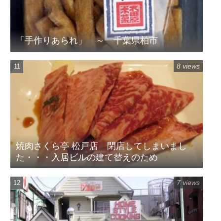
「手作りあられ」 ～ 千葉県柏市
8 views
焼肉さくら亭 松戸店 閉店してしまいまし
た・・・入居ビルの建て替えのため
7 views