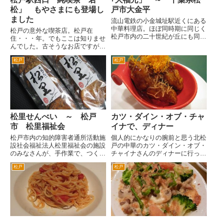
松」 もやさまにも登場し
戸市大金平
ました
流山電鉄の小金城址駅近くにある
中華料理店。ほぼ同時期に同じく
松戸の意外な喫茶店。松戸在
松戸市内の二十世紀が丘にも同名
住・・・年。でもここは知りませ
のお店が出来ました。こちらの方
んでした。古そうなお店ですが、
が微妙に後だったかとおもいま
ノーマークでした。 なにで知
す。 場所は、国道６号の根木内
松戸
松戸
ったかというと、テレビ東京の
交差点を北小金駅方面へ。二つめ
「モヤモヤさまぁ～ず2」で、さ
の信号（小金交番と農協がある交
まーずが訪問しているのを見て。
差...
松戸駅西口から徒歩２分ぐらいで
しょ...
松里せんべい ～ 松戸
カツ・ダイン・オブ・チャ
市 松里福祉会
イナで、ディナー
松戸市内の知的障害者通所活動施
個人的にかなりの腕前と思う北松
設社会福祉法人松里福祉会の施設
戸の中華のカツ・ダイン・オブ・
のみなさんが、手作業で、つくっ
チャイナさんのディナーに行って
たおせんべい「松里」です。焼い
まいりました。 入店したとき
松戸
松戸
たり、袋詰めをされた手作りせん
に、先にグループのみなさんが、
べいです。 おせんべいは、しょ
食べてらしゃったので、ちょっと
うゆ、青ノリ、唐辛子、ゴマがあ
ゆっくり目にお料理が出てきまし
り、いずれも350円です。草加...
た。 毎度思うのですが、本当に
面...