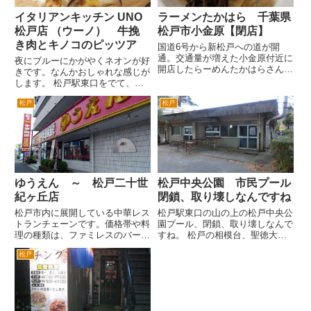
イタリアンキッチン UNO
ラーメンたかはら 千葉県
松戸店 （ウーノ） 牛挽
松戸市小金原【閉店】
き肉とキノコのピッツア
国道6号から新松戸への道が開
通。交通量が増えた小金原付近に
夜にブルーにかがやくネオンが好
開店したらーめんたかはらさんに
きです。なんかおしゃれな感じが
行ってきました。 国道6号北部市
します。 松戸駅東口をでて、駅
場入口交差点を松戸東警察方面
前ロータリーを右へいった突き当
へ。坂を上がった小金原5丁目と
松戸
松戸
たりにあるイタリアンキッチン
8丁目の境の交差点にあります。
ＵＮＯウーノさんです。 窓際
ここは、僕が学生の頃は、「と
の席が外が見えておすすめです
ん...
が、なかなか空いてないです。座
れ...
ゆうえん ～ 松戸二十世
松戸中央公園 市民プール
紀ヶ丘店
閉鎖、取り壊しなんですね
松戸市内に展開している中華レス
松戸駅東口の山の上の松戸中央公
トランチェーンです。価格帯や料
園プール、閉鎖、取り壊しなんで
理の種類は、ファミレスのバーミ
すね。 松戸の相模台、聖徳大学
ヤンに近いかなとおもいます。
の前の松戸中央公園プール。僕が
松戸
経営者の方が、バーミヤンを意識
子供の頃にはあったので、50年
した価格設定にしているんじゃな
近く前からあったでしょうか。
いかなと想像できます。つまり結
東日本大震災の影響などで閉鎖、
構お得な価格ということです。
取り壊し予定なんですね。 ポ
...
ス...