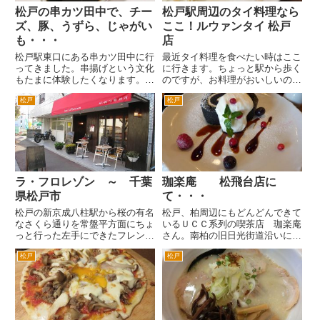
松戸の串カツ田中で、チー
松戸駅周辺のタイ料理なら
ズ、豚、うずら、じゃがい
ここ！ルウァンタイ 松戸
も・・・
店
松戸駅東口にある串カツ田中に行
最近タイ料理を食べたい時はここ
ってきました。串揚げという文化
に行きます。ちょっと駅から歩く
もたまに体験したくなります。お
のですが、お料理がおいしいのと
店のカジュアルな雰囲気もいいで
お店の人が感じがよいのでついつ
松戸
松戸
す。 松戸駅東口を出て、ダブ
い足が向いてしまいます。 松
ルデッキを地上に降ります。ピア
戸駅東口を出て、イトーヨーカド
ザ松戸ビル一階の吉野家の脇を通
ーの前のとおりを右へ。道なりに
ります。突き当たりを左折する
8分ぐらい歩くと突き当たりま
と...
す...
ラ・フロレゾン ～ 千葉
珈楽庵 松飛台店に
県松戸市
て・・・
松戸の新京成八柱駅から桜の有名
松戸、柏周辺にもどんどんできて
なさくら通りを常盤平方面にちょ
いるＵＣＣ系列の喫茶店 珈楽庵
っと行った左手にできたフレンチ
さん。南柏の旧日光街道沿いにで
のお店。 以前もここは、洋食屋
きて、松戸の松飛台や新松戸にも
松戸
松戸
さんだったのですが、最近こちら
できました。 昔の土蔵をイメー
のラ・フロレゾンさんが、オープ
ジした白くて、屋根の高い和風の
ンしました。真っ赤なテントがす
建物です。ちょっと高級な雰囲気
ごく印象的なお店です。 店内
とコーヒー大手のＵＣＣさんら
も...
し...