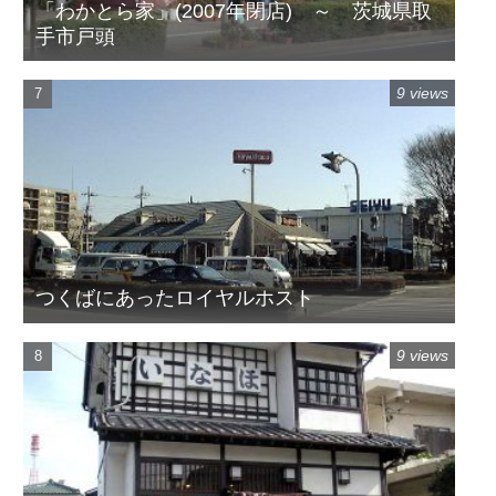
「わかとら家」(2007年閉店) ～ 茨城県取
手市戸頭
9 views
つくばにあったロイヤルホスト
9 views