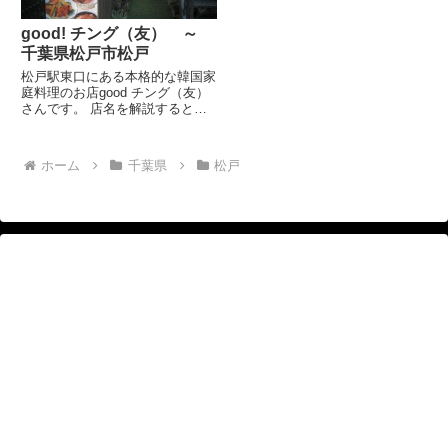
good! チング（友） ～
千葉県松戸市松戸
松戸駅東口にある本格的な韓国家
庭料理のお店good チング（友）
さんです。 店名を解説するとチ
ングというのが、韓国映画でもあ
りましたが、チングという韓国
語。これは「友」という意味だそ
ホーム
千葉県
松戸
うです。 そのチングに英語の
goodをつけて、グッチング ...