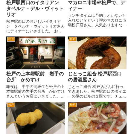
松戸駅西口のイタリアン
マカロニ市場＠松戸で、デ
タベルナ・デル・ヴィット
ィナー
リオ
ランチタイムは予約しとかないと
入れない？という噂のマカロニ市
松戸駅西口のおいしいイタリア
場松戸店さん。人気ありますな
ン タベルナ・ヴィットリオさん
あ。 というわけで、夜に来てみ
にディナーにいきました。 お勧
た。 パンがきた。入口にベーカ
めは、こちら。 ハートランドと
リーが、あった。サンマルク同様
松戸
松戸
アルコールフリー。ハートランド
売店があり、パンだけを買うこと
は、瓶だったか。生が、すきなん
もできる。焼き立てかな。 サラ
だが。 生野菜いっぱい健康サラ
ダ...
ダ。 カジキマグロのカルパッチ
ョ...
松戸の上本郷駅前 岩手の
じとっこ組合 松戸駅西口
台所 かめすけ
の居酒屋さん
昨夜は、中学の同級生と松戸の上
じとっこ組合 松戸店さんに行っ
本郷駅前の岩手の台所 かめすけ
てきました。松戸駅西口のダイエ
さんというお店にいきました。新
ーの隣のビルの２階です。チェー
京成上本郷駅前ロータリー右手、
ン店なんですが、「松戸唯一の宮
松戸
松戸
セブンイレブンとサンクスの閒を
崎地鶏専門店」だそうです。 塚
入った右手すぐです。 幼稚
田農場なんですね。柏駅東口のハ
園、小学校、中学校の同級生に八
ウディーモール（イトーヨーカド
柱の割烹 しの田がいたりしま
ーの前の道）と旧水戸街道水戸
す。...
交...