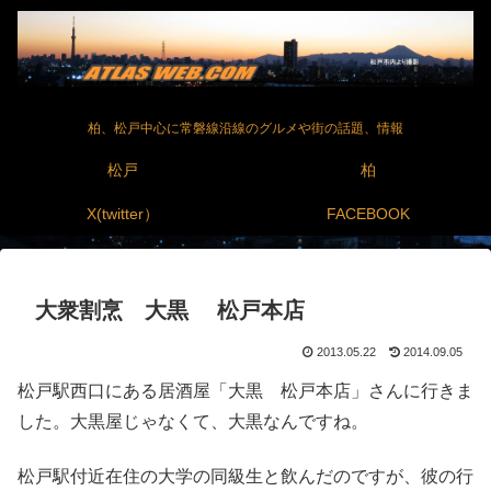
柏、松戸中心に常磐線沿線のグルメや街の話題、情報
松戸
柏
X(twitter）
FACEBOOK
大衆割烹 大黒 松戸本店
2013.05.22
2014.09.05
松戸駅西口にある居酒屋「大黒 松戸本店」さんに行きま
した。大黒屋じゃなくて、大黒なんですね。
松戸駅付近在住の大学の同級生と飲んだのですが、彼の行