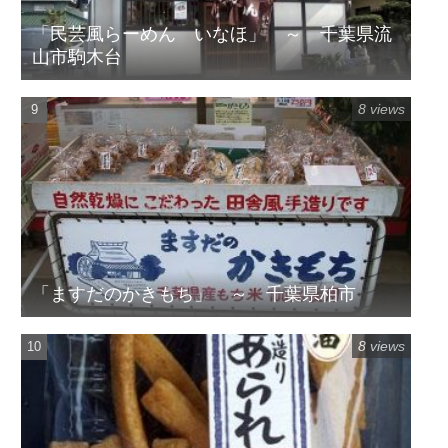
「民芸風らーめん いなほ」 ～ 千葉県流
山市駒木台
8 views
「ますだのかきもち」 ～ 千葉県柏市
8 views