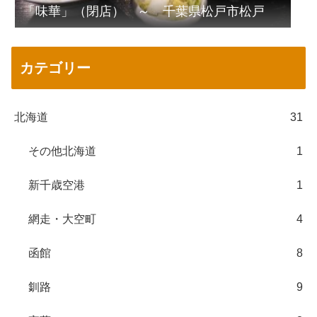
「味華」（閉店） ～ 千葉県松戸市松戸
カテゴリー
北海道
31
その他北海道
1
新千歳空港
1
網走・大空町
4
函館
8
釧路
9