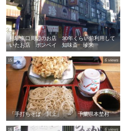
柏駅東口周辺のお店 30年くらい前利用して
いたお店 ボンベイ 知味斎 珍来
6 views
「手打ちそば 川上」 ～ 千葉県本埜村
6 views