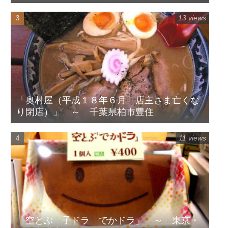
13 views
「奥村屋（平成１８年６月 店主さま亡くな
り閉店）」 ～ 千葉県柏市豊住
11 views
「空とぶ 子ドラ でかドラ」 ～ 東京・