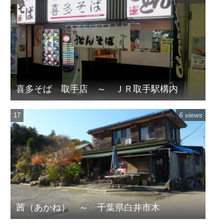
喜多そば 取手店 ～ ＪＲ取手駅構内
6 views
茜（あかね） ～ 千葉県白井市木