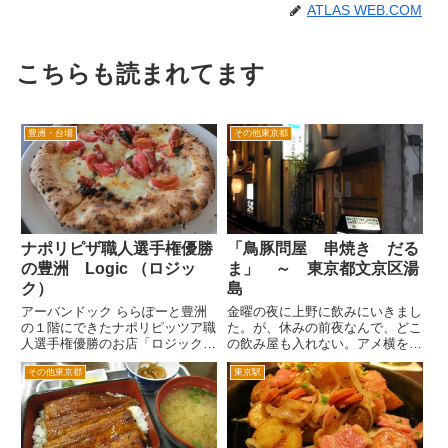
ATLAS WEB.COM
こちらも読まれてます
豊洲・台場
その他東京都
ナポリピザ職人選手権優勝
「鳥豚問屋 串焼き だる
の豊洲 Logic （ロジッ
ま」 ～ 東京都文京区湯
ク）
島
アーバンドック ららぽーと豊洲
金曜の夜に上野に飲みにいきまし
の１階にできたナポリピッツア職
た。が、休みの前夜なんで、どこ
人選手権優勝のお店「ロジック」
の飲み屋も入れない。アメ横をう
さん。アーバンドック ららぽー
ろうろしているうちに御徒町駅前
その他東京都
東京駅
と豊洲の１階の海側。目の前が、
の春日通りを横断してしまい、こ
船着場のあたりです。 ナポリピ
の店を発見しました。 ちょと面
ッツアというのは、イタリアのナ
白そうな「鳥豚問屋」という響き
ポリ地方で食べられているピザ
も手伝って店内へ。ちょっと狭
の...
い...