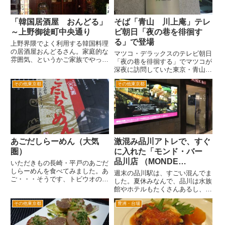
「韓国居酒屋 おんどる」
そば「青山 川上庵」テレ
～上野御徒町中央通り
ビ朝日「夜の巷を徘徊す
る」で登場
上野界隈でよく利用する韓国料理
の居酒屋おんどるさん。家庭的な
マツコ・デラックスのテレビ朝日
雰囲気、というかご家族でやって
「夜の巷を徘徊する」でマツコが
いるようです。 JR上野駅中央口
深夜に訪問していた東京・青山に
をアメ横方面出ると目の前に上野
ある日本そば屋さん「青山 川上
丸井シティーがあります。丸井ｎ
その他東京都
その他東京都
庵」に行きました。 都心から
の建物の右側の御徒町駅までの通
国道246号を渋谷方面に向かっ
りが上野御徒町中央通り商店街...
て、ポルシェ青山の角を左折し
て、1分ほど歩いた右手です。地
下...
あごだしらーめん（大気
激混み品川アトレで、すぐ
圏）
に入れた「モンド・バー
品川店 （MONDE
いただきもの長崎・平戸のあごだ
しらーめんを食べてみました。あ
BAR）」
週末の品川駅は、すごい混んでま
ご・・・そうです、トビウオのこ
した。夏休みなんで、品川は水族
とです。トビウオのだしは、昆布
館やホテルもたくさんあるし、家
や鰹節と並ぶうまさで、珍重され
族連れや若いひとが多かったで
ています。 そのあごが、名物の
その他東京都
豊洲・台場
す。 ランチタイムの品川駅で
長崎の平戸のらーめんとは、どん
とりあえずサクッとごはんを食べ
なお味なんでしょうか。食べた
たいのに、駅ビルのアトレは、ど