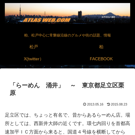
柏、松戸中心に常磐線沿線のグルメや街の話題、情報
松戸
柏
X(twitter）
FACEBOOK
「らーめん 涌井」 ～ 東京都足立区栗
原
2013.05.16
2015.08.23
足立区では、ちょっと有名で、昔からあるらーめん店。場
所としては、西新井大師の近くです。環七内回りを首都高
速加平ＩＣ方面から来ると、国道４号線を横断してから