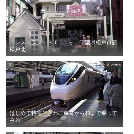
「レストラン ＳＴ」 ～ 千葉県松戸市新
松戸北
8 views
はじめて特急ときわに東京から柏まで乗って
みる