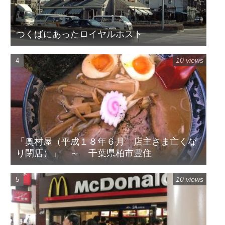
つくばにあったロイヤルホスト
10 views
「奥村屋（平成１８年６月 店主さま亡くな
り閉店）」 ～ 千葉県柏市豊住
10 views