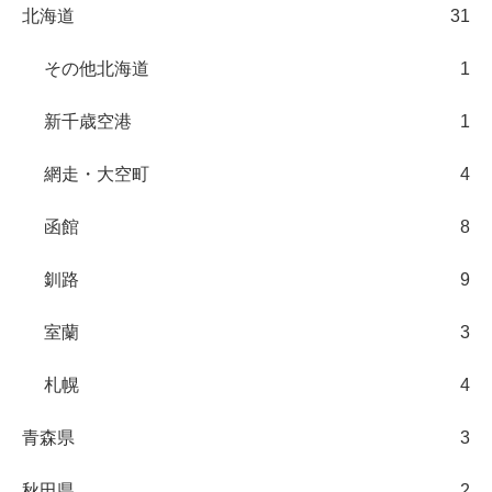
北海道
31
その他北海道
1
新千歳空港
1
網走・大空町
4
函館
8
釧路
9
室蘭
3
札幌
4
青森県
3
秋田県
2