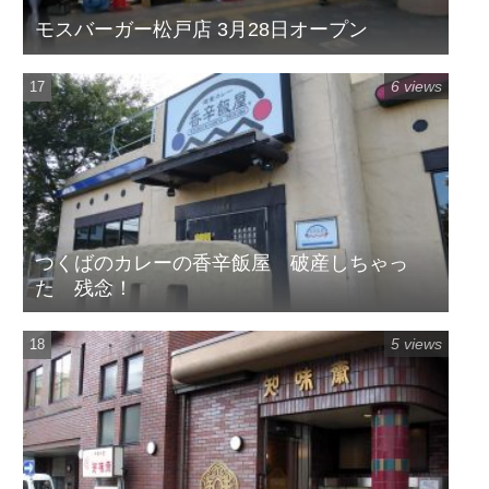
モスバーガー松戸店 3月28日オープン
6 views
つくばのカレーの香辛飯屋 破産しちゃっ
た 残念！
5 views