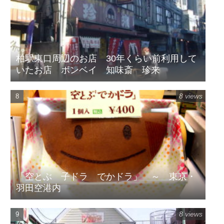
柏駅東口周辺のお店 30年くらい前利用して
いたお店 ボンベイ 知味斎 珍来
8 views
「空とぶ 子ドラ でかドラ」 ～ 東京・
羽田空港内
8 views