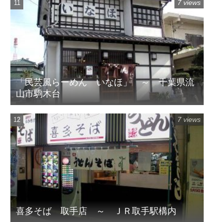
7 views
「民芸風らーめん いなほ」 ～ 千葉県流
山市駒木台
7 views
喜多そば 取手店 ～ ＪＲ取手駅構内