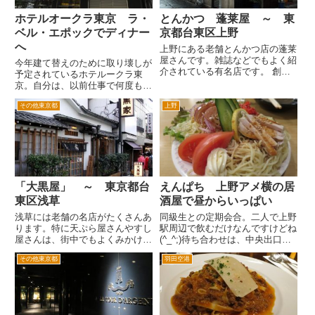
ホテルオークラ東京 ラ・
とんかつ 蓬莱屋 ～ 東
ベル・エポックでディナー
京都台東区上野
へ
上野にある老舗とんかつ店の蓬莱
屋さんです。雑誌などでもよく紹
今年建て替えのために取り壊しが
介されている有名店です。 創業
予定されているホテルークラ東
は、大正初年頃。上野松坂屋の脇
京。自分は、以前仕事で何度も来
で屋台からはじまったそうです
たことがある思い出の場所。特に
が、有名な話として「日本で初め
その他東京都
上野
宴会場入口の車寄せ付近が印象深
てのヒレ肉を使ったとんかつ」を
い。 ロビーやショッピングアー
出したといわれてます。 つまり
ケードへ通じるエレベーターホー
と...
ル付近。 ロビー。ここは、ホテ
ル...
「大黒屋」 ～ 東京都台
えんぱち 上野アメ横の居
東区浅草
酒屋で昼からいっぱい
浅草には老舗の名店がたくさんあ
同級生との定期会合。二人で上野
ります。特に天ぷら屋さんやすし
駅周辺で飲むだけなんですけどね
屋さんは、街中でもよくみかけま
(^_^;)待ち合わせは、中央出口付
す。そんな中でも一度食べてみた
近で。相変わらずすごいひと。
その他東京都
羽田空港
いのがこの「大黒屋」さん。 大
午後1時に集合したんですが、ア
黒屋さんで有名なのが、車海老が
メ横は昼から居酒屋の呼び込みが
4本のったエビ天丼。これは、は
あちこちに。こんな昼間から居酒
圧巻です(^^; 本館と別館が...
屋がそれなりに混んでます...