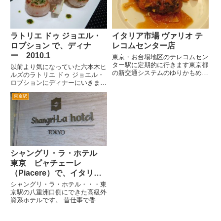
こ...
このお店も並んでます。店内んも
混...
ラトリエ ドゥ ジョエル・
イタリア市場 ヴァリオ テ
ロブション で、ディナ
レコムセンター店
ー 2010.1
東京・お台場地区のテレコムセン
ター駅に定期的に行きます東京都
以前より気になっていた六本木ヒ
の新交通システムのゆりかもめの
ルズのラトリエ ドゥ ジョエル・
駅です。 正確にはこの周辺は、
ロブションにディナーにいきまし
お台場ではなく青海地区といいま
た。 というのも階下の中華など
す。そのテレコムセンター内のレ
東京駅
のレストランが、すごく混んでい
ストランに行きました。 テレコ
て、並ぶのが嫌だったからという
ムセンターは、複数の企業が入
のもあります。 入口で、予約な
居...
しの旨を告げます。店内は、比...
シャングリ・ラ・ホテル
東京 ピャチェーレ
（Piacere）で、イタリア
ンディナー
シャングリ・ラ・ホテル・・・東
京駅の八重洲口側にできた高級外
資系ホテルです。 昔仕事で香港
のシャングリ・ラ・ホテルに行き
ました。当時香港では、香港島と