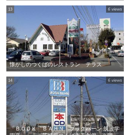
6 views
懐かしのつくばのレストラン テラス
6 views
「ＢＯＯＫ ＢＡＨＮ ブックバーン 筑波学