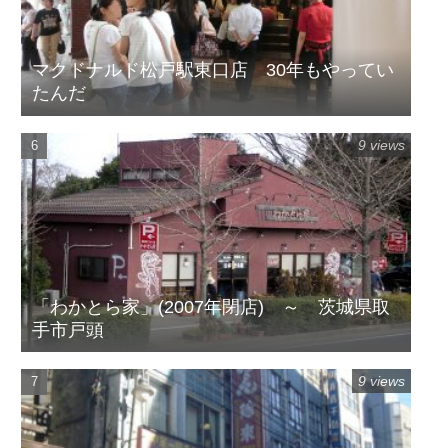
マクドナルド松戸駅東口店 30年もやってい
たんだ
9 views
「わかとら家」(2007年閉店) ～ 茨城県取
手市戸頭
9 views