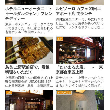
ホテルニューオータニ「ト
ルピノーロ カフェ 羽田エ
ゥールダルジャン」フレン
アポート店 でランチ
チディナー
羽田空港第二ターミナルに行きま
した。ちょっと用事があっていっ
東京・ホテルニューオータニにや
たので、ランチをサクッとしなけ
ってきました。御三家と言われる
ればなりません。最近羽田第二タ
老舗ホテル「帝国ホテル」、「ホ
ーミナルもマクドナルドや讃岐う
テルオークラ」、「ホテルニュー
どんの丸亀製麺などファストフー
上野
上野
オータニ」の一角。言わずと知れ
ドのお店も出店して選択枝は増え
た高級ホテルです。 ニューオ
ました。 でも低価格なお...
ータニは庭園が有名で、来日し宿
泊した外国国賓、有名俳優など
が...
鳥良 上野駅前店で、看板
「たいまる支店」 ～ 東
料理をいただく
京都台東区上野
上野駅の西郷さんの銅像そばの上
昔ラジオで、「上野といったらと
野公園西郷会館 UENO3153 B2F
んテキ、とんテキと言ったらたい
にある居酒屋 鳥良 上野駅前店
まる」というＣＭがよく流れてま
に行ってきました。昔上野の
した。「とんテキてなんだ？」と
上野
その他東京都
ABABのそばに鳥良がありまし
思っていたんで、上野にいったと
た。ここがまた並んでいて入れな
きに行ってみました。 そのと
い。いつか入りたいとおもってい
きは、「たいまる本店」に行きま
たら、台風の日に行ったら...
した。入口で、フロアマネージ
ャ...