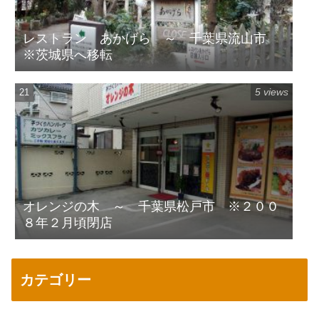
レストラン あかげら ～ 千葉県流山市
※茨城県へ移転
5 views
オレンジの木 ～ 千葉県松戸市 ※２００
８年２月頃閉店
カテゴリー