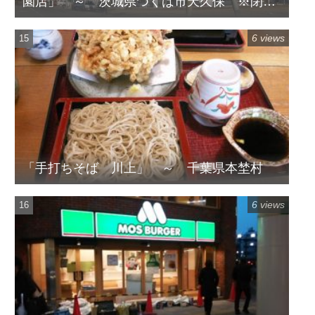
園店」 ～ 茨城県つくば市天久保 ※閉店
してます
6 views
「手打ちそば 川上」 ～ 千葉県本埜村
6 views