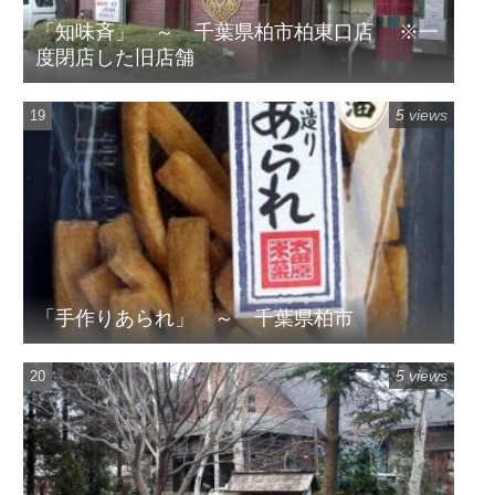
「知味斉」 ～ 千葉県柏市柏東口店 ※一
度閉店した旧店舗
5 views
「手作りあられ」 ～ 千葉県柏市
5 views