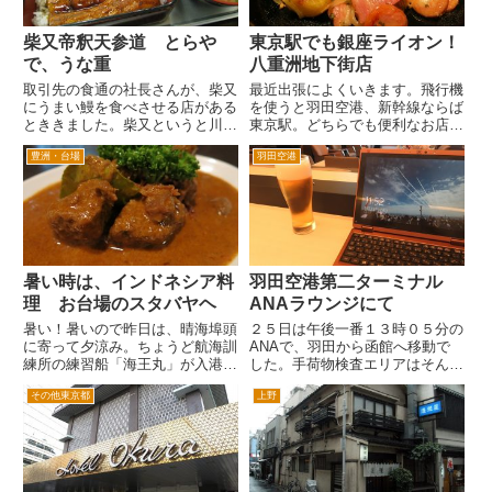
柴又帝釈天参道 とらや
東京駅でも銀座ライオン！
で、うな重
八重洲地下街店
取引先の食通の社長さんが、柴又
最近出張によくいきます。飛行機
にうまい鰻を食べさせる店がある
を使うと羽田空港、新幹線ならば
とききました。柴又というと川魚
東京駅。どちらでも便利なお店
料理で有名な「川千屋」「川甚」
が、銀座ライオンです。東京駅だ
豊洲・台場
羽田空港
かなと思ったら、違うらしいんで
と八重洲地下街店が、便利です。
す。 柴又帝釈天参道のとらやと
東京駅改札からすぐに巨大な地下
いうお店だそうです。とらやとい
商店街があります。八重洲地下商
うと団子やさんじゃなかったか
店街です。飲食店が多数ありま
な...
す。...
暑い時は、インドネシア料
羽田空港第二ターミナル
理 お台場のスタバヤヘ
ANAラウンジにて
暑い！暑いので昨日は、晴海埠頭
２５日は午後一番１３時０５分の
に寄って夕涼み。ちょうど航海訓
ANAで、羽田から函館へ移動で
練所の練習船「海王丸」が入港し
した。手荷物検査エリアはそんな
ていました。 晴海埠頭からレ
混んでいないけど、せっかくなん
その他東京都
上野
インボーブリッジをわたってお台
で「プレミアムチェックイン」を
場へ。レインボーブリッジを渡り
利用。 パソコンをかばんから
きると、左側に海上保安庁の巡視
だしていたら、後ろからサラリー
船が数隻並んでいるのだが、一
マンが二人来たので、先へゆり
隻...
ま...