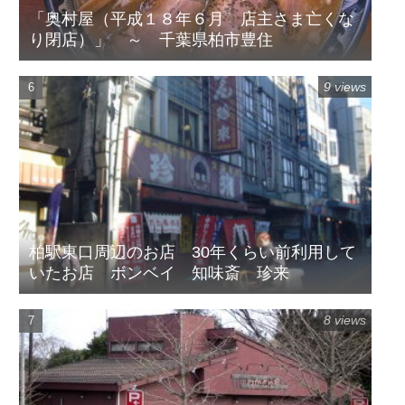
「奥村屋（平成１８年６月 店主さま亡くな
り閉店）」 ～ 千葉県柏市豊住
9 views
柏駅東口周辺のお店 30年くらい前利用して
いたお店 ボンベイ 知味斎 珍来
8 views