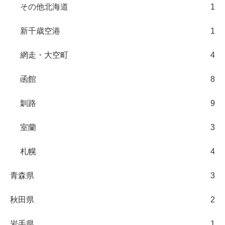
その他北海道
1
新千歳空港
1
網走・大空町
4
函館
8
釧路
9
室蘭
3
札幌
4
青森県
3
秋田県
2
岩手県
1