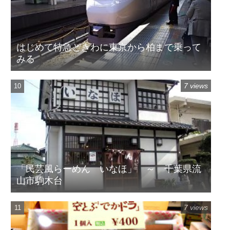
はじめて特急ときわに東京から柏まで乗って
みる
7 views
「民芸風らーめん いなほ」 ～ 千葉県流
山市駒木台
7 views