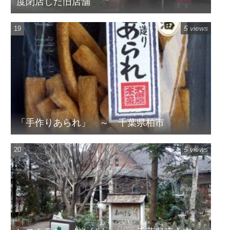
度閉店した旧店舗
5 views
「手作りあられ」 ～ 千葉県柏市
5 views