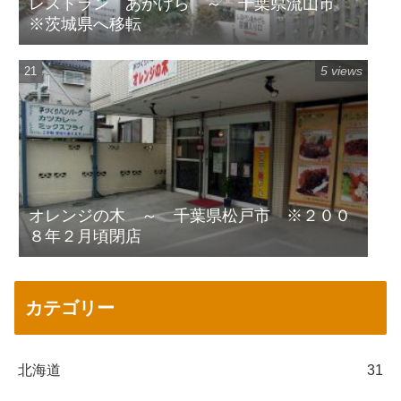
レストラン あかげら ～ 千葉県流山市
※茨城県へ移転
5 views
オレンジの木 ～ 千葉県松戸市 ※２００
８年２月頃閉店
カテゴリー
北海道
31