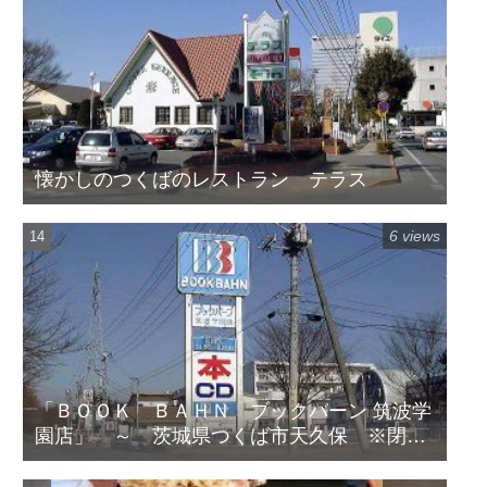
懐かしのつくばのレストラン テラス
6 views
「ＢＯＯＫ ＢＡＨＮ ブックバーン 筑波学
園店」 ～ 茨城県つくば市天久保 ※閉店
してます