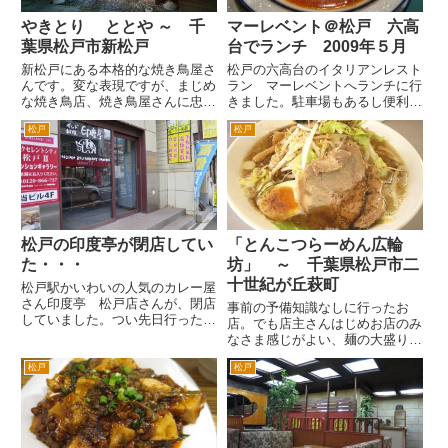
やきとり ととや ～ 千
マーレベント＠松戸 六高
葉県松戸市新松戸
台でランチ 2009年５月
新松戸にある本格的な焼き鳥屋さ
松戸の六高台のイタリアンレスト
んです。変な表現ですが、まじめ
ラン マーレベントへランチに行
な焼き鳥店、焼き鳥屋さんに忠実
きました。駐車場もあるし便利で
なお店という感じです。 ととや
す。 ランチは、900円で、パスタ
松戸
松戸
という店名からすると魚料理のお
やピザから選べます。まずは、パ
店かなと思ったんですが、良質で
ンが、ついてます。 カップスー
新鮮な名古屋コーチンと名古屋の
プもついてます。コンソメスープ
地鶏が売りの焼き鳥専門店で
ですが、いろいろ具がはいっ...
す。...
松戸の印度亭が閉店してい
「とんこつらーめん広輪
た・・・
坊」 ～ 千葉県松戸市二
十世紀が丘萩町
松戸駅かいわいの人気のカレー屋
さん印度亭 松戸店さんが、閉店
事前の予備知識なしに行ったお
していました。つい先日行ったの
店。でも店主さんはじめお店のみ
にという感じなんですが。 閉
なさま感じがよい、麺の大盛り無
店のお知らせの貼り紙がありまし
料・・・ということでいきなり好
た。10月19日をもって閉店した
松戸
松戸
印象でした(^^; 場所は、松戸市二
ようです。 すでに店舗のあっ
十世紀が丘付近。国道6号線の上
た２階への入口は閉鎖されてい...
り東京方面へ。松戸トンネル入り
口交差点を左折して旧松戸市...