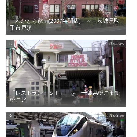
「わかとら家」(2007年閉店) ～ 茨城県取
手市戸頭
8 views
「レストラン ＳＴ」 ～ 千葉県松戸市新
松戸北
8 views