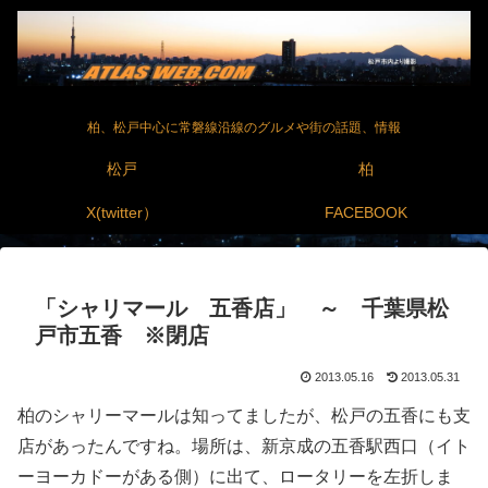
柏、松戸中心に常磐線沿線のグルメや街の話題、情報
松戸
柏
X(twitter）
FACEBOOK
「シャリマール 五香店」 ～ 千葉県松
戸市五香 ※閉店
2013.05.16
2013.05.31
柏のシャリーマールは知ってましたが、松戸の五香にも支
店があったんですね。場所は、新京成の五香駅西口（イト
ーヨーカドーがある側）に出て、ロータリーを左折しま