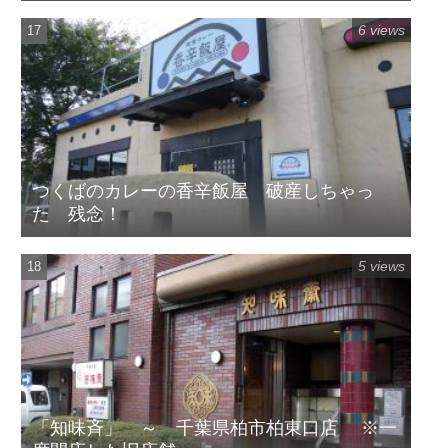
6 views
つくばのカレーの香辛飯屋 破産しちゃっ
た 残念！
5 views
「知味斉」 ～ 千葉県柏市柏東口店 ※一