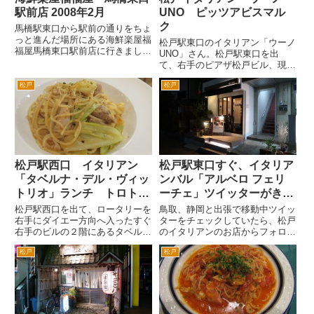
駅前店 2008年2月
UNO ピッツアビスマル
ク
馬橋駅東口から駅前の通りをちょ
っと進んだ場所にある海鮮楽屋福
松戸駅東口のイタリアン「ウーノ
福屋馬橋東口駅前店に行きまし
UNO」さん。松戸駅東口を出
た。 このお店は、２００７年
て、右手のピアザ松戸ビル、現在
9/22（土）にオープンしたばかり
はブックオフやマクドナルド、吉
の居酒屋さんで、初めて聞く屋号
松戸
松戸
野家が入っているビル、の脇の路
ですが、モンテローザが運営して
地を歩いていくとすぐ突き当りに
いるようです。 下足を下足箱
あります。駅から徒歩1分ぐらい
に...
です。本、DVD屋さんの二階で
す...
松戸駅西口 イタリアン
松戸駅東口すぐ、イタリア
「タベルナ・デル・ヴィッ
ンバル「アルベロ フェリ
トリオ」ランチ トロトロ
ーチェ」ツイッターがきっ
柔らかな豚バラ肉とキャベ
かけで行ってみた
松戸駅西口を出て、ロータリーを
鳥取、静岡と出張で移動中ツイッ
ツのラグーソーススパゲテ
右手にダイエー方向へ入ったすぐ
ターをチェックしていたら、松戸
右手のビルの２階にあるタベル
のイタリアンのお店からフォロー
ィ
ナ・デル・ヴィットリオさんにラ
いただいたことに気づきました。
松戸
松戸
ンチにいきました。 １階
松戸駅東口のお店。東口といえば
は、松戸地元の中華料理ゆうえん
僕の守備範囲。しかもイタリアン
さんが入っており、その脇に入口
は好きなので普段から気を付けて
があります。イタリアの国旗やメ
いるはずなんだが・・・と住所...
ニ...