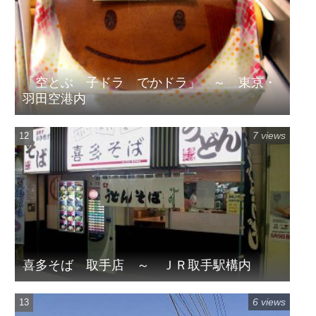
「空とぶ 子ドラ でかドラ」 ～ 東京・
羽田空港内
7 views
喜多そば 取手店 ～ ＪＲ取手駅構内
6 views