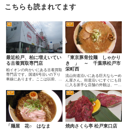
こちらも読まれてます
柏
松戸
最近松戸、柏に増えいてい
「東京豚骨拉麺 しゃかり
る古着買取専門店
き 」 ～ 千葉県松戸市
栄町西
柏イオンの向かいにある古着買取
専門店です。国道6号沿いの下り
流山街道沿いにある巨大ならーめ
車線にあります。ここは以前、洋
ん屋さん。街道沿いにすぐにも目
服のタカキューでした。タカキュ
に入る派手な店舗の外観は、一度
ーは、20歳位のころ松戸駅東口
通った方は覚えてらっしゃるので
の松戸ポンテ内に入っていたこ
松戸
松戸
はないでしょうか。 「しゃかり
ろ、いろいろトラッドな服を購入
き」「感謝」「濃厚スープ」など
しました。懐かしい話です。お金
書きなぐったような文字が並んで
が...
いるのが看板兼店舗のデザイン
の...
「麺屋 花○ はなま
焼肉さくら亭 松戸東口店