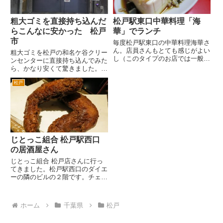
粗大ゴミを直接持ち込んだ
松戸駅東口中華料理「海
らこんなに安かった 松戸
華」でランチ
市
毎度松戸駅東口の中華料理海華さ
ん。店員さんもとても感じがよい
粗大ゴミを松戸の和名ケ谷クリー
し（このタイプのお店では一般的
ンセンターに直接持ち込んでみた
にどちらかというと感じがよくな
ら、かなり安くて驚きました。
いお店も多い中、海華さんの女性
松戸市で粗大をゴミを出す場合
店員さんは、とても感じがよいと
松戸
は、松戸市役所の粗大ゴミのペー
思います）、お料理もおいしいで
ジを見ます。 粗大ゴミの処理の
す。 入口のガラスの扉から
仕方は、松戸市では２通りありま
店...
す。電話して、取りに来てもらう
方...
じとっこ組合 松戸駅西口
の居酒屋さん
じとっこ組合 松戸店さんに行っ
てきました。松戸駅西口のダイエ
ーの隣のビルの２階です。チェー
ン店なんですが、「松戸唯一の宮
崎地鶏専門店」だそうです。 塚
田農場なんですね。柏駅東口のハ
ホーム
千葉県
松戸
ウディーモール（イトーヨーカド
ーの前の道）と旧水戸街道水戸