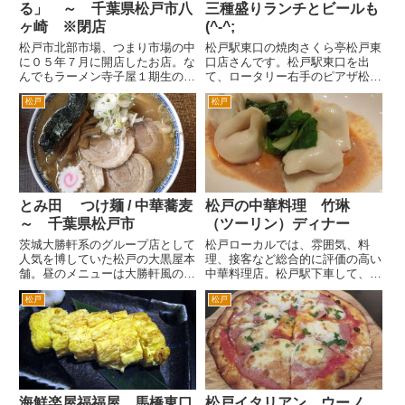
る」 ～ 千葉県松戸市八
三種盛りランチとビールも
ヶ崎 ※閉店
(^-^;
松戸市北部市場、つまり市場の中
松戸駅東口の焼肉さくら亭松戸東
に０５年７月に開店したお店。な
口店さんです。松戸駅東口を出
んでもラーメン寺子屋１期生の方
て、ロータリー右手のピアザ松戸
が五香駅前で「鳥こまち」という
ビルの左手の路地をまっすぐ歩い
松戸
松戸
居酒屋をやってらっしゃり、その
て行きます。 ピアザ松戸ビル
傍らでこちらでラーメン店をはじ
は、現在だとマクドナルドやブッ
めたとか。 情報が少ない中毎
クオフが入っていて、１階には吉
日通る道なんで、気になりはい
野屋が入っているビルです。
っ...
この...
とみ田 つけ麺 / 中華蕎麦
松戸の中華料理 竹琳
～ 千葉県松戸市
（ツーリン）ディナー
茨城大勝軒系のグループ店として
松戸ローカルでは、雰囲気、料
人気を博していた松戸の大黒屋本
理、接客など総合的に評価の高い
舗。昼のメニューは大勝軒風のラ
中華料理店。松戸駅下車して、西
ーメン、夜はラーメン二郎風の２
口へ。西口を出て、すぐ右手の階
松戸
松戸
種類のラーメンと提供していて話
段を降ります。 松戸の駅ビルア
題でした。 その大黒屋本舗が独
トレ（旧ボックスヒル）沿いに柏
立して、屋号も店主の名字からと
方面へ歩いていき、はじめてのT
み田となりました。また昼夜２
字路を左折。右手のビルです。
種...
竹...
海鮮楽屋福福屋 馬橋東口
松戸イタリアン ウーノ