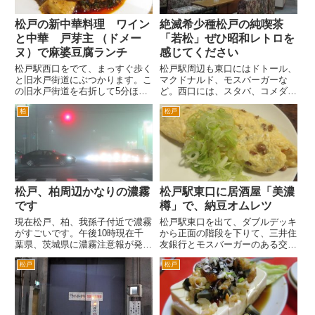
松戸の新中華料理 ワイン
絶滅希少種松戸の純喫茶
と中華 戸芽主 （ドメー
「若松」ぜひ昭和レトロを
ヌ）で麻婆豆腐ランチ
感じてください
松戸駅西口をでて、まっすぐ歩く
松戸駅周辺も東口にはドトール、
と旧水戸街道にぶつかります。こ
マクドナルド、モスバーガーな
の旧水戸街道を右折して5分ほど
ど。西口には、スタバ、コメダな
歩いた右手に「戸芽主」さんがあ
ど大手チェーンの喫茶店が増えて
柏
松戸
ります。 店舗入口には「中華と
ます。 そんな中、昭和レトロ
ワイン」の看板がかかっていま
な感じが満点の独特な雰囲気の喫
す。 中華料理のお店なんです
茶店が松戸駅西口にあります。松
が、店内はおしゃれなバーみたい
戸駅西口ロータリーの中央のバス
な...
通...
松戸、柏周辺かなりの濃霧
松戸駅東口に居酒屋「美濃
です
樽」で、納豆オムレツ
現在松戸、柏、我孫子付近で濃霧
松戸駅東口を出て、ダブルデッキ
がすごいです。午後10時現在千
から正面の階段を下りて、三井住
葉県、茨城県に濃霧注意報が発令
友銀行とモスバーガーのある交差
されています。 これは、国道6号
点を右折し、３０秒程度歩いた右
松戸
松戸
岩瀬交差点付近です。背後のドゥ
手の角にある美濃地方のお料理が
カティのディーラーの看板がうっ
テーマの居酒屋「美濃樽」さん。
すらとみえます。 同じく6号南
一皿一皿が少量で、価格もお手
花島の交差点です。濃霧のた...
頃なんで、いろいろ食べること...