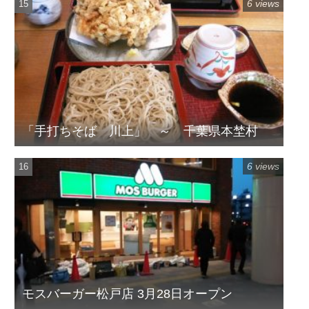
6 views
「手打ちそば 川上」 ～ 千葉県本埜村
6 views
モスバーガー松戸店 3月28日オープン