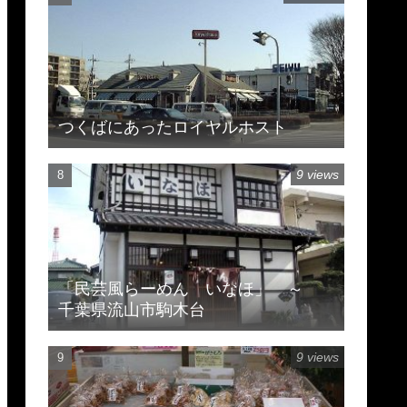
つくばにあったロイヤルホスト
9 views
「民芸風らーめん いなほ」 ～
千葉県流山市駒木台
9 views