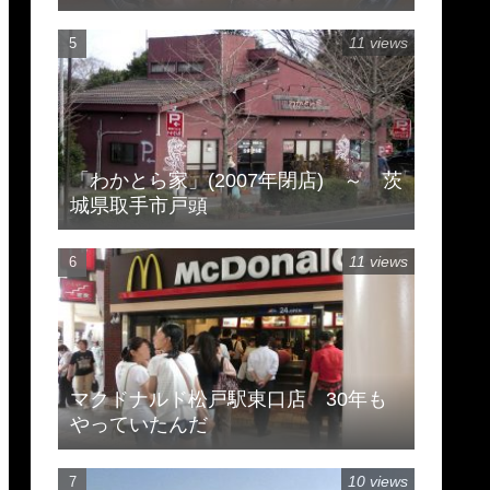
市豊住
11 views
「わかとら家」(2007年閉店) ～ 茨
城県取手市戸頭
11 views
マクドナルド松戸駅東口店 30年も
やっていたんだ
10 views