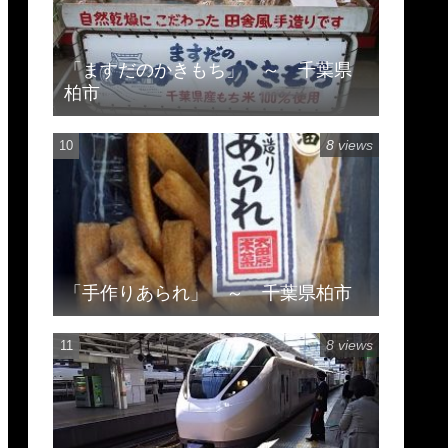
「ますだのかきもち」 ～ 千葉県
柏市
8 views
「手作りあられ」 ～ 千葉県柏市
8 views