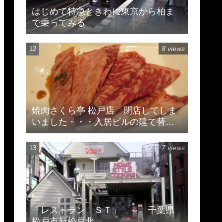
はじめて特急ときわに東京から柏ま
で乗ってみる
8 views
焼肉さくら亭 松戸店 閉店してしま
いました・・・入居ビルの建て替え
のため
7 views
「レストラン ＳＴ」 ～ 千葉県
松戸市新松戸北