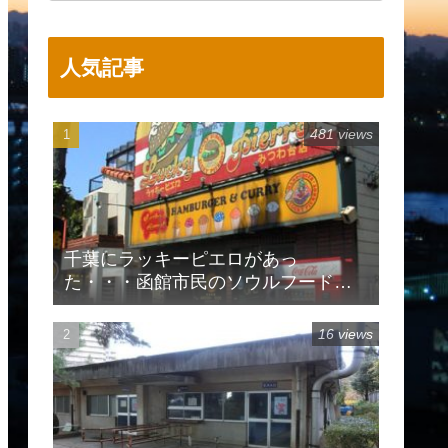
人気記事
481 views
千葉にラッキーピエロがあっ
た・・・函館市民のソウルフードで
有名
16 views