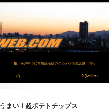
柏、松戸中心に常磐線沿線のグルメや街の話題、情報
柏
X(twitter）
 うまい！超ポテトチップス