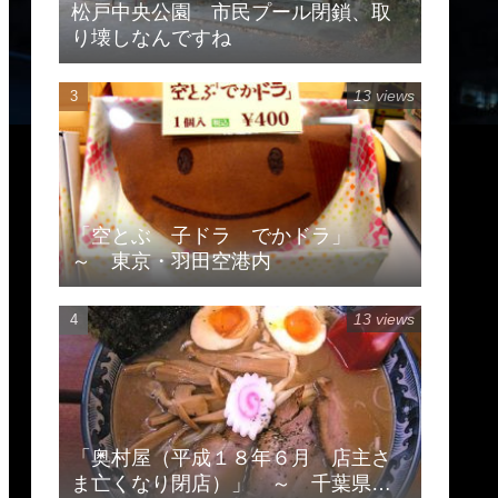
松戸中央公園 市民プール閉鎖、取
り壊しなんですね
13 views
「空とぶ 子ドラ でかドラ」
～ 東京・羽田空港内
13 views
「奥村屋（平成１８年６月 店主さ
ま亡くなり閉店）」 ～ 千葉県柏