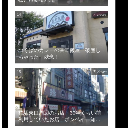
7 views
つくばのカレーの香辛飯屋 破産し
ちゃった 残念！
7 views
柏駅東口周辺のお店 30年くらい前
利用していたお店 ボンベイ 知味
斎 珍来