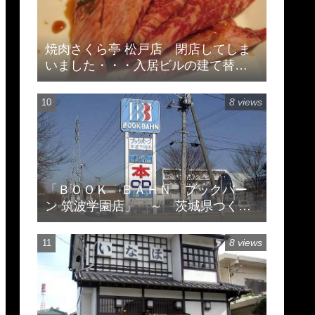
焼肉さくら亭 松戸店 閉店してしま
いました・・・入居ビルの建て替え
のため
8 views
「ＢＯＯＫ ＢＡＨＮ ブックバー
ン 筑波学園店」 ～ 茨城県つくば
市天久保 ※閉店してます
8 views