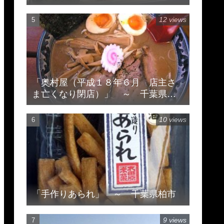
12 views
「奥村屋（平成１８年６月 店主さ
ま亡くなり閉店）」 ～ 千葉県柏
市豊住
10 views
「手作りあられ」 ～ 千葉県柏市
9 views