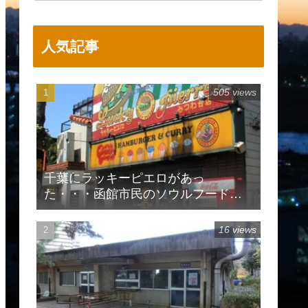
人気記事
505 views
千葉にラッキーピエロがあっ
た・・・函館市民のソウルフードで
有名
16 views