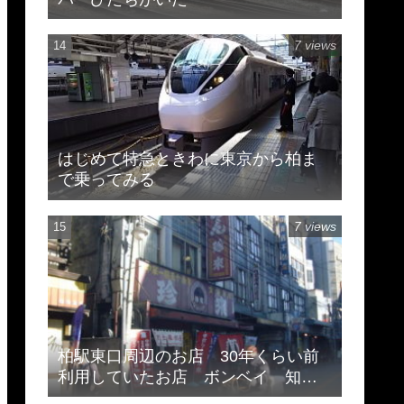
7 views
はじめて特急ときわに東京から柏ま
で乗ってみる
7 views
柏駅東口周辺のお店 30年くらい前
利用していたお店 ボンベイ 知味
斎 珍来