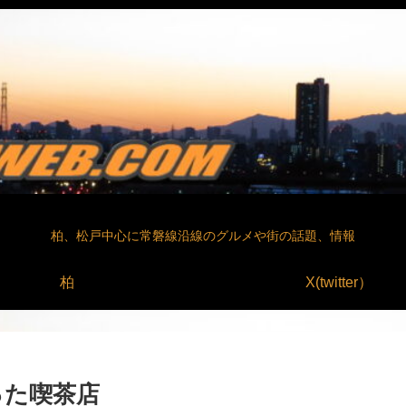
柏、松戸中心に常磐線沿線のグルメや街の話題、情報
柏
X(twitter）
った喫茶店