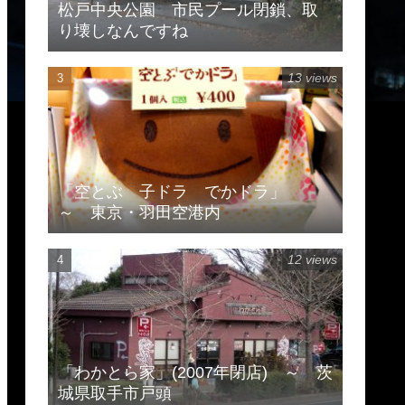
松戸中央公園 市民プール閉鎖、取
り壊しなんですね
13 views
「空とぶ 子ドラ でかドラ」
～ 東京・羽田空港内
12 views
「わかとら家」(2007年閉店) ～ 茨
城県取手市戸頭