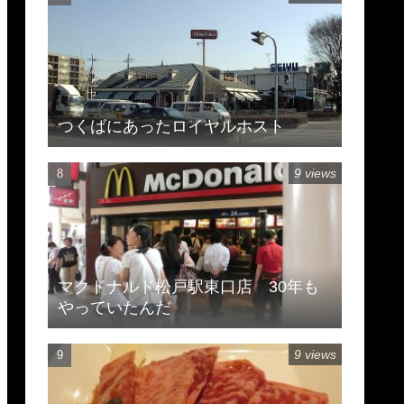
つくばにあったロイヤルホスト
9 views
マクドナルド松戸駅東口店 30年も
やっていたんだ
9 views