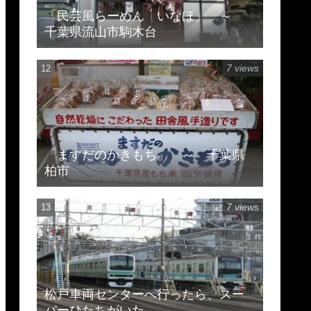
「民芸風らーめん いなほ」 ～
千葉県流山市駒木台
7 views
「ますだのかきもち」 ～ 千葉県
柏市
7 views
松戸車両センターへ行ったら、スー
パーひたちがいた