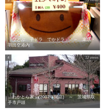
13 views
「空とぶ 子ドラ でかドラ」 ～ 東京・
羽田空港内
12 views
「わかとら家」(2007年閉店) ～ 茨城県取
手市戸頭