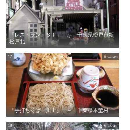
「レストラン ＳＴ」 ～ 千葉県松戸市新
松戸北
6 views
「手打ちそば 川上」 ～ 千葉県本埜村
6 views