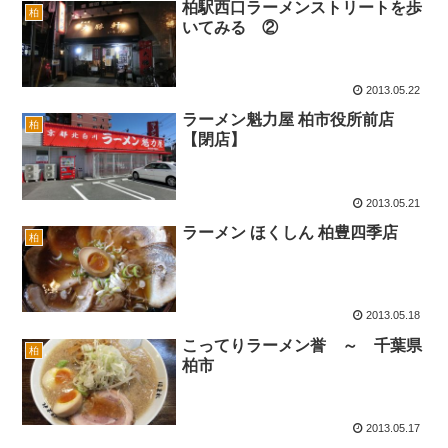
柏駅西口ラーメンストリートを歩
柏
いてみる ②
2013.05.22
ラーメン魁力屋 柏市役所前店
柏
【閉店】
2013.05.21
ラーメン ほくしん 柏豊四季店
柏
2013.05.18
こってりラーメン誉 ～ 千葉県
柏
柏市
2013.05.17