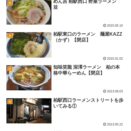
めん吉 柏駅西口 野菜ラーメン
柏
並
2015.05.10
柏駅東口のラーメン 麺屋KAZZ
柏
（かず）【閉店】
2015.01.02
知味笑龍 深澤ラーメン 柏の本
柏
格中華らーめん【閉店】
2013.09.03
柏駅西口ラーメンストリートを歩
柏
いてみる①
2013.05.22