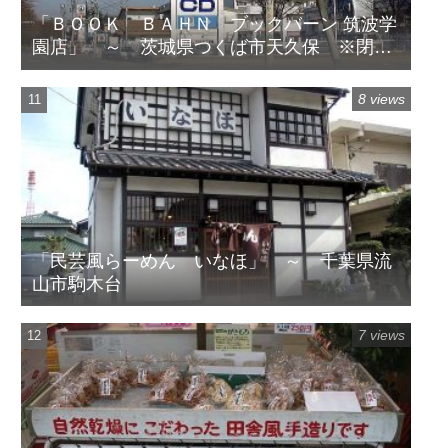
「ＢＯＯＫ ＢＡＨＮ ブックバーン 筑波学
園店」 ～ 茨城県つくば市天久保 ※閉店
してます
8 views
「民芸風らーめん いなほ」 ～ 千葉県流
山市駒木台
7 views