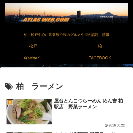
柏、松戸中心に常磐線沿線のグルメや街の話題、情報
松戸
柏
X(twitter）
FACEBOOK
柏 ラーメン
屋台とんこつらーめん めん吉 柏
柏
駅店 野菜ラーメン
2016.08.22