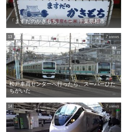
「ますだのかきもち」 ～ 千葉県柏市
7 views
松戸車両センターへ行ったら、スーパーひた
ちがいた
7 views