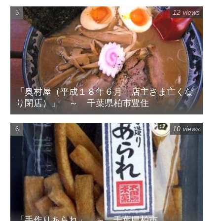
12 views
「奥村屋（平成１８年６月 店主さま亡くな
り閉店）」 ～ 千葉県柏市豊住
10 views
「手作りあられ」 ～ 千葉県柏市