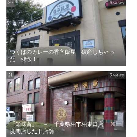
6 views
つくばのカレーの香辛飯屋 破産しちゃっ
た 残念！
5 views
「知味斉」 ～ 千葉県柏市柏東口店 ※一
度閉店した旧店舗