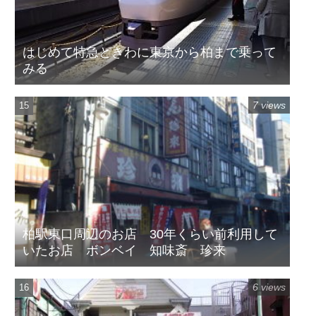
はじめて特急ときわに東京から柏まで乗って
みる
7 views
柏駅東口周辺のお店 30年くらい前利用して
いたお店 ボンベイ 知味斎 珍来
6 views