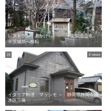
レストラン あかげら ～ 千葉県流山市
※茨城県へ移転
6 views
イタリア料理 マッシモ ～ 静岡県静岡市清
水区三保