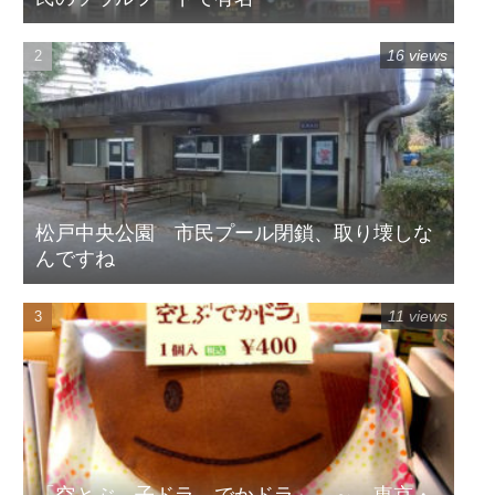
16 views
松戸中央公園 市民プール閉鎖、取り壊しな
んですね
11 views
「空とぶ 子ドラ でかドラ」 ～ 東京・