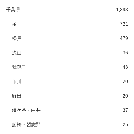
千葉県
1,393
柏
721
松戸
479
流山
36
我孫子
43
市川
20
野田
20
鎌ケ谷・白井
37
船橋・習志野
25