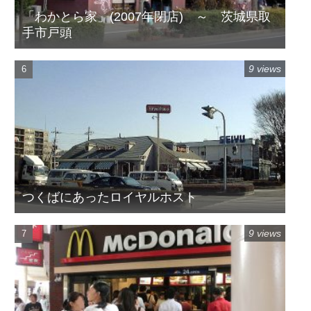
「わかとら家」(2007年閉店) ～ 茨城県取
手市戸頭
9 views
つくばにあったロイヤルホスト
9 views