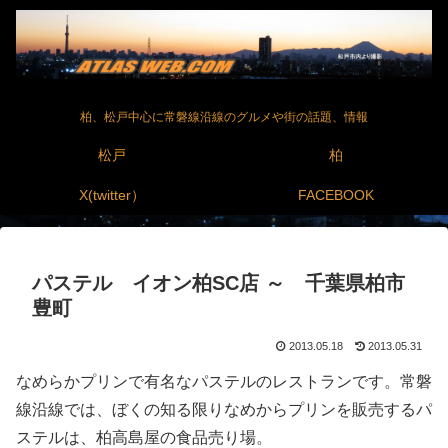
柏、松戸中心に常磐線沿線のグルメや街の話題、情報
松戸
柏
X(twitter）
FACEBOOK
パステル イオン柏SC店 ～ 千葉県柏市
豊町
2013.05.18
2013.05.31
なめらかプリンで有名なパステルのレストランです。常磐
線沿線では、ぼくの知る限りなめからプリンを販売するパ
ステルは、柏高島屋の食品売り場。