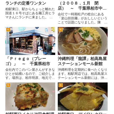
ランチの定番ワンタン
（２００８．１月 閉
店） ～ 千葉県柏市中新
柏駅東口、駅からちょっと離れた
国道１６号そばにある麺工房ヒラ
宿
会社で一時期松戸の稔台にある
マさんにランチに来ました。 国
「楽山担担麺」がおししいという
道１６号の昔あった柏温泉の裏あ
ことで話題になりました。陳 健
たりにあります。スポーツクラブ
一氏のお店「四川飯店」の担担麺
柏メガロスの斜め前あたりです。
柏
柏
の味に近いというのが理由でし
道路の角にあり、間口がそんな
た。 そんな中気がつけば南柏の
に広くないので、車で走ってい...
旧水戸街道沿いにも同名のお店が
出来ました。おそらく市川市の北
総開...
「Ｐｒｅｇｏ（プレー
沖縄料理「龍譚」柏高島屋
ゴ）」 ～ 千葉県柏市
ステーションモール新館
会社内でこのパン屋さんがすきな
沖縄料理を定期的に食べたくなり
ひとが結構いるので、ご紹介しま
ます。柏駅周辺では、柏高島屋ス
す。場所は、柏市明原、地元では
テーションモール新館には、沖縄
気象大学校の通り沿いで通じる場
羅料理専門店「龍潭」がありま
柏
柏
所です。 国道6号線の旭町交差点
す。他にも沖縄料理のお店はある
を豊四季方面へ。最初の信号（ガ
のですが、ここの方が比較的喫煙
ソリンスタンドＪＯＭＯがある）
者が少ない印象なので。 分煙
を左折します。すぐに東武野田...
じゃない居酒屋で、たばこモクモ
ク...