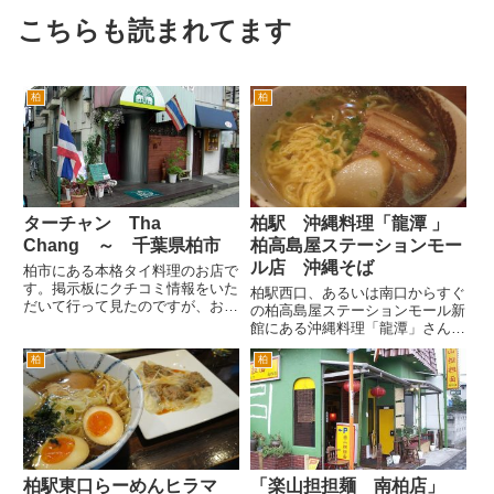
こちらも読まれてます
柏
柏
ターチャン Tha
柏駅 沖縄料理「龍潭 」
Chang ～ 千葉県柏市
柏高島屋ステーションモー
ル店 沖縄そば
柏市にある本格タイ料理のお店で
す。掲示板にクチコミ情報をいた
柏駅西口、あるいは南口からすぐ
だいて行って見たのですが、お店
の柏高島屋ステーションモール新
の人がひじょ～に感じがよくて、
館にある沖縄料理「龍潭」さんに
フレンドリーでびっくり！ しか
行ってきました。 柏駅西口付近
もタイ料理は、本格的でおいしか
柏
柏
の夜景もきれいです。薄暮という
ったです。日本のタイ料理のお店
くらいの時間なんで、よく見えま
というとどちらかというと日本
す。 オリオンビールとともに
人...
柏の夜景です。 くわっちー盛
合...
柏駅東口らーめんヒラマ
「楽山担担麺 南柏店」