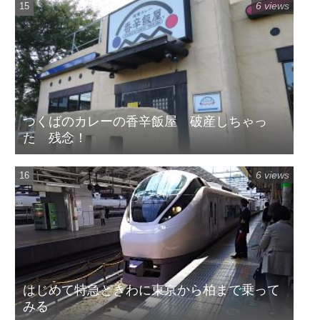
6 views
つくばのカレーの香辛飯屋 破産しちゃっ
た 残念！
6 views
はじめて特急ときわに東京から柏まで乗って
みる