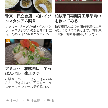
なという雰囲気ですが、意外と
見落として、行き過ぎてしまい...
リ...
珍来 日立台店 柏レイソ
柏駅東口再開発工事準備中
ルスタジアム隣り
を歩いてみる
サッカーJリーグの柏レイソルの
柏駅東口周辺の再開発事業の工事
ホームスタジアムのある柏市日立
がはじまりつつあります。柏駅東
台。そのレイソルスタジアムの入
口D第一地区再開発というそうで
口の脇にあるのが、埼玉、千葉、
す。 場所は、柏駅東口を出て、
柏
茨城に多く出店している中華料理
ハウディーモール（イトーヨーカ
の珍来 日立台店さんです。
ドーの前の道）のマクドナルドを
この場所はもともとラーメンチェ
右へ入った付近です。 このキ
ーンのくるまやラーメンでし
ャバレーハリウッドの看板もそ
た。...
の...
アミュゼ 柏駅西口 てっ
ぱんバル 生ホタテ
柏駅西口のアミュゼてっぱんバル
さんに行きました。西口を出て柏
ステーションモール新館脇のあさ
ひ通りを国道６号方面へ。夕方6
時すぎ。この時間は、通学や通勤
のサラリーマンがたくさん歩いて
ホーム
千葉県
柏
ます。 一緒にフルーツをカー
トに積んで走っている若者が2