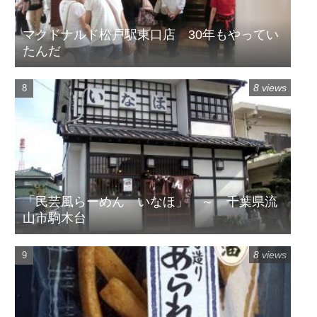
マクドナルド松戸駅東口店 30年もやってい
たんだ
8 views
「民芸風らーめん いなほ」 ～ 千葉県流
山市駒木台
8 views