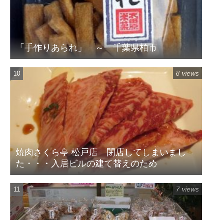
「手作りあられ」 ～ 千葉県柏市
8 views
焼肉さくら亭 松戸店 閉店してしまいまし
た・・・入居ビルの建て替えのため
7 views