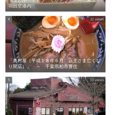
羽田空港内
11 views
「奥村屋（平成１８年６月 店主さま亡くな
り閉店）」 ～ 千葉県柏市豊住
10 views