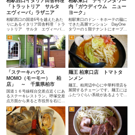
柏駅西口イタリア田舎料理
柏駅東口 デイワンタワー
「トラットリア サルタ
内「ガウディウム ニュー
エヴィーバ」ラザニア
ヨーク」
柏駅西口の国道6号を越えたあた
柏駅東口のドン・キホーテの脇に
りにあるイタリア田舎料理「トラ
できた高層マンション DayOne
ットリア サルタ エヴィーバ」
タワーの１階テナントにオープン
さんにいきました。 席につく
した「ガウディウム ニューヨー
柏
柏
と、パスタの見本がやってきま
ク」さんに行きました。 柏地区
す。つまり、お料理によって要望
初出店の「いきなりステーキ」や
があれば使用するパスタをリクエ
DayOneタワーのできる前の再開
ストすることも可能です。 冬な
発前に営業していた「珍...
らで...
「ステーキハウス
麺王 柏東口店 トマトタ
MOMO（モーモー） 柏
ンメン
店」 ～ 千葉県柏市
麺王。柏周辺中心に中華料理店を
展開するチェーンです。麺王には
国道１６号線桜台交差点近くにあ
ふたつぐらい系統があるようです
るステーキレストラン。呼塚交差
が、どことどこがつながっている
点方面から来ると市役所を右にや
かよくわかりません(^_^;) わか
りすごし、しばらく進むと道路が
りませんが、とりあえず柏駅東口
柏
柏
下り、そして上りになります。上
の麺王に来ました。この店舗の脇
りきった場所にあるのが桜台の交
にメニューが出ているの...
差点です。 この右前なんで、こ
の桜台交差点を右折して、すぐ
あ...