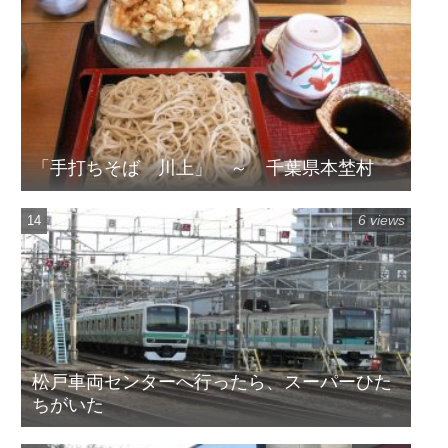
「手打ちそば 川上」 ～ 千葉県本埜村
6 views
松戸車両センターへ行ったら、スーパーひた
ちがいた