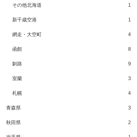
その他北海道
1
新千歳空港
1
網走・大空町
4
函館
8
釧路
9
室蘭
3
札幌
4
青森県
3
秋田県
2