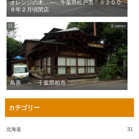
オレンジの木 ～ 千葉県松戸市 ※２００
８年２月頃閉店
5 views
鳥善 ～ 千葉県柏市
カテゴリー
北海道
31