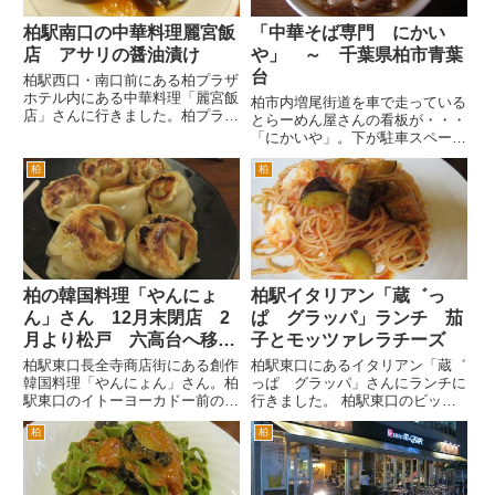
柏駅南口の中華料理麗宮飯
「中華そば専門 にかい
店 アサリの醤油漬け
や」 ～ 千葉県柏市青葉
台
柏駅西口・南口前にある柏プラザ
ホテル内にある中華料理「麗宮飯
柏市内増尾街道を車で走っている
店」さんに行きました。柏プラザ
とらーめん屋さんの看板が・・・
ホテルがオープンした頃から通っ
「にかいや」。下が駐車スペース
ている中華料理店です。前職での
で、二階が店舗というので「にか
送別会でも何度も来ました。
柏
柏
いや」・・・なんとも安直なネー
まずは、ビールです。ここの生ビ
ミング(^^; とかしかおもってお
ールは、キリンかアサヒが選べ
りませんでした。 が、この店う
ま...
わさによるとらーめん二郎系...
柏の韓国料理「やんにょ
柏駅イタリアン「蔵゛っ
ん」さん 12月末閉店 2
ぱ グラッパ」ランチ 茄
月より松戸 六高台へ移転
子とモッツァレラチーズ
で開店
柏駅東口長全寺商店街にある創作
柏駅東口にあるイタリアン「蔵゛
韓国料理「やんにょん」さん。柏
っぱ グラッパ」さんにランチに
駅東口のイトーヨーカドー前の通
行きました。 柏駅東口のビック
り（ハウディモール）をまっすぐ
カメラとそごうの間のサンサン通
柏
柏
進み、旧水戸街道を超えてはじめ
りをまっすぐ進んで、旧水戸街道
ての十字路を左折してすぐ左で
の信号を横断したら右手です。
す。 ご主人から突然、12月い
巻石堂病院の裏、脇のイメージ
っぱいで柏のこのお店は閉店さ
でしょうか。徒歩3分ぐらいで