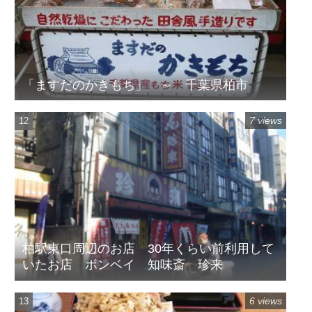
「ますだのかきもち」 ～ 千葉県柏市
7 views
柏駅東口周辺のお店 30年くらい前利用して
いたお店 ボンベイ 知味斎 珍来
6 views