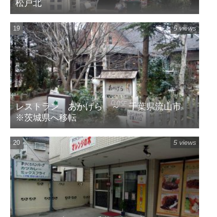
松戸北
5 views
レストラン あかげら ～ 千葉県流山市
※茨城県へ移転
5 views