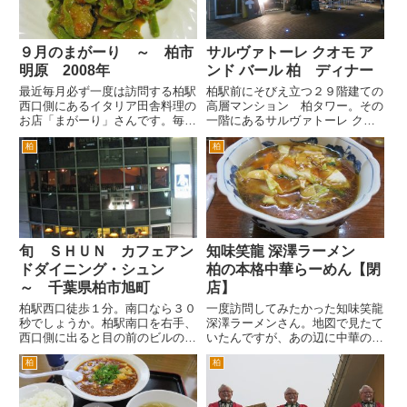
れ...
す...
９月のまがーり ～ 柏市
サルヴァトーレ クオモ ア
明原 2008年
ンド バール 柏 ディナー
最近毎月必ず一度は訪問する柏駅
柏駅前にそびえ立つ２９階建ての
西口側にあるイタリア田舎料理の
高層マンション 柏タワー。その
お店「まがーり」さんです。毎
一階にあるサルヴァトーレ クオ
月、パスタやデザートがｌ、何が
モ アンド バール柏に行ってきま
柏
柏
出てくるか楽しみなお店です。
した。 柏駅東口スカイプラザ
ここしばらくは、毎月イタリアの
柏ビルの裏手にあります。柏のラ
都市をテーマにして、街や、ひ
ンドマークなのでどこからで見つ
と、料理などを紹介したメニュー
けることが出来る建物です。 ...
があ...
旬 ＳＨＵＮ カフェアン
知味笑龍 深澤ラーメン
ドダイニング・シュン
柏の本格中華らーめん【閉
～ 千葉県柏市旭町
店】
柏駅西口徒歩１分。南口なら３０
一度訪問してみたかった知味笑龍
秒でしょうか。柏駅南口を右手、
深澤ラーメンさん。地図で見たて
西口側に出ると目の前のビルの３
いたんですが、あの辺に中華のお
階です。 おしゃれな雰囲気のカ
店あったかなあ・・・と。郵便局
柏
柏
フェバー風であり、お料理も創作
の前の通りをレイソル通り（柏３
系のお料理が、おいしいです。
小通り）商店街入口の交差点付近
正直言って、一見予算が、高めか
まで歩いてきました。 しかし