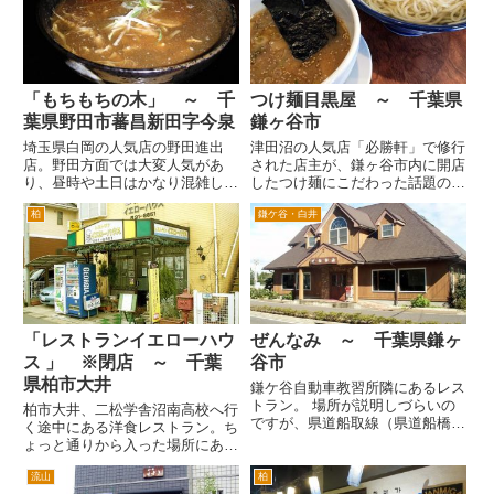
といいます。以前は通り沿いに三
ご飯類の代表的なものを出してく
井ガーデンホテルがありました
れるお店です。場所は、柏駅東口
が、...
を...
「もちもちの木」 ～ 千
つけ麺目黒屋 ～ 千葉県
葉県野田市蕃昌新田字今泉
鎌ヶ谷市
埼玉県白岡の人気店の野田進出
津田沼の人気店「必勝軒」で修行
店。野田方面では大変人気があ
された店主が、鎌ヶ谷市内に開店
り、昼時や土日はかなり混雑して
したつけ麺にこだわった話題のお
ます。 かなり熱くてやけどする
店。 場所は、東武野田線馬込沢
柏
鎌ケ谷・白井
スープと強烈な鰹風味の和風スー
駅をスーパーサミット側に出ま
プは、好き好きがわかれるところ
す。ロータリーの前の道を右手
でしょうか。会社の同僚のうち数
へ。小さな川がある（気づかない
人は食べた瞬間に舌をやけどした
かも）があるのでわたってすぐの
よう...
路地...
「レストランイエローハウ
ぜんなみ ～ 千葉県鎌ヶ
ス 」 ※閉店 ～ 千葉
谷市
県柏市大井
鎌ケ谷自動車教習所隣にあるレス
トラン。 場所が説明しづらいの
柏市大井、二松学舎沼南高校へ行
ですが、県道船取線（県道船橋、
く途中にある洋食レストラン。ち
我孫子線）の佐津間交差点より更
ょっと通りから入った場所にある
に鎌ヶ谷方面に進むと粟野という
ので、よく通る道なのですが気づ
交差点があり、次の交差点が千葉
流山
柏
きませんでした。 国道16号線柏
ニュータウン方面へ左折できる国