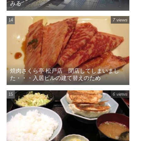
みる
7 views
焼肉さくら亭 松戸店 閉店してしまいまし
た・・・入居ビルの建て替えのため
6 views