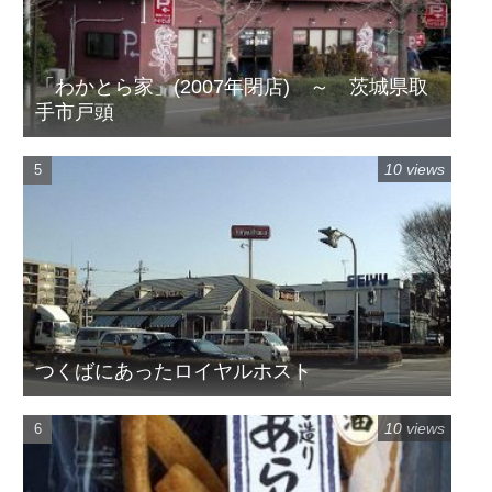
「わかとら家」(2007年閉店) ～ 茨城県取
手市戸頭
10 views
つくばにあったロイヤルホスト
10 views