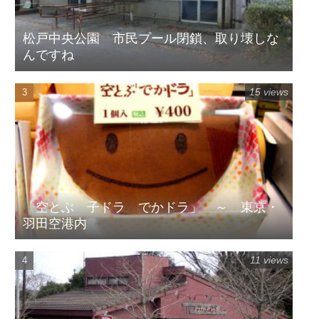
松戸中央公園 市民プール閉鎖、取り壊しな
んですね
15 views
「空とぶ 子ドラ でかドラ」 ～ 東京・
羽田空港内
11 views