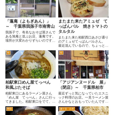
株式会社 花ごころという園芸会
社だそうです。 園芸会社が
や...
「蓬庵（よもぎあん）」
またまた来たアミュゼ て
～ 千葉県我孫子市南青山
っぱんバル 焼きトマトの
タルタル
我孫子で、有名なおそば屋さんで
ある旭庵と並ぶお店、蓬庵です。
またまた来た柏駅西口あさひ通り
場所が大変わかりずらいのです
のアミュゼてっぱんバルさん。
が、簡単にいうと天王台駅と利根
最近混んでいるので、ちょっと遅
川の中間で、国道６号線と常磐線
い時間に行くと入れないことがあ
の中間付近です。 一番簡単なの
柏
柏
ります。お店まで来て、入れない
で、国道６号線を取手方面へ。利
と、次のお店探すの困るんですよ
根川を渡る大利根大橋の直前を左
ねえ。 きょうは、入れた。とり
折...
あえず、おつかれさまですのビ
ー...
柏駅東口めん屋てっぺん
「アジアンヌードル 展」
和風ぶたそば
（閉店）～ 千葉県柏市
柏駅東口にあるラーメン屋さん
最近ずっと気になっていたエスニ
「めん屋 てっぺん」さんに行っ
ック料理のお店。一見ラーメン屋
てきました。柏駅東口をでて、向
さんかなとおもっていたんです
かって左手のそごう本館とビック
が、ちょっとおしゃれなカフェみ
野田
鎌ケ谷・白井
カメラの建物の間の道路へ行きま
たいな雰囲気もあります。 こち
す。この道路は「サンサン通り」
らはタイやベトナム料理の麺類や