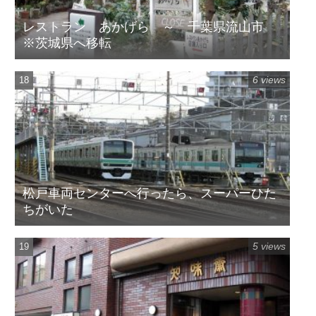
レストラン あかげら ～ 千葉県流山市
※茨城県へ移転
6 views
松戸車両センターへ行ったら、スーパーひた
ちがいた
5 views