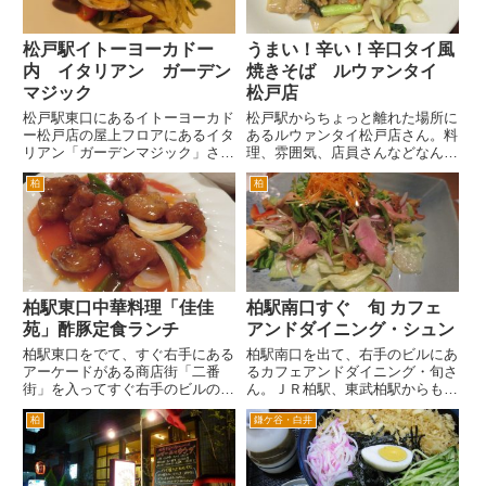
松戸駅イトーヨーカドー
うまい！辛い！辛口タイ風
内 イタリアン ガーデン
焼きそば ルウァンタイ
マジック
松戸店
松戸駅東口にあるイトーヨーカド
松戸駅からちょっと離れた場所に
ー松戸店の屋上フロアにあるイタ
あるルウァンタイ松戸店さん。料
リアン「ガーデンマジック」さん
理、雰囲気、店員さんなどなんか
です。 イタリアンと言い切って
はまってしまい、定期的に訪問し
柏
柏
しまってはよくないか。イタリア
ています。タイのお国柄の癒しみ
ン中心に西洋料理屋さんといった
たいなものがあるのでしょうか。
ところでしょうか。 屋上やガー
とりあえず、ビール。 ルワァン
デンマジック店舗施設内の小さ
タイ農園の白菜、ブロッコリ
な...
ー、...
柏駅東口中華料理「佳佳
柏駅南口すぐ 旬 カフェ
苑」酢豚定食ランチ
アンドダイニング・シュン
柏駅東口をでて、すぐ右手にある
柏駅南口を出て、右手のビルにあ
アーケードがある商店街「二番
るカフェアンドダイニング・旬さ
街」を入ってすぐ右手のビルの2
ん。ＪＲ柏駅、東武柏駅からも徒
階にある中華料理「佳佳苑」さん
歩1分ぐらいでしょうか。 きょ
柏
鎌ケ谷・白井
にランチにいきました。 佳佳
うのカルパッチョは、サーモンの
苑は、「よしよしえん」と読みま
カルパッチョでした。 サラダ
す。船橋などにもお店があるそう
は、よくシーザーサラダをオーダ
です。 酢豚定食です。男性サラ
ーすることが多いので、今回