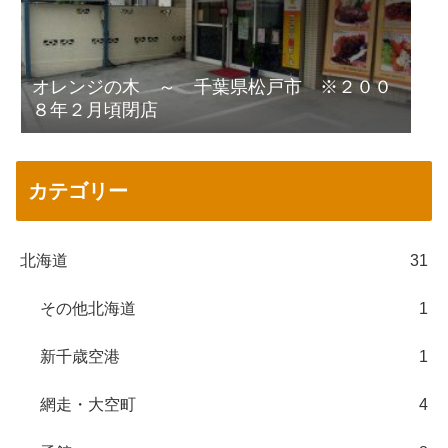
オレンジの木 ～ 千葉県松戸市 ※２００
８年２月頃閉店
カテゴリー
北海道
31
その他北海道
1
新千歳空港
1
網走・大空町
4