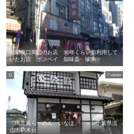
柏駅東口周辺のお店 30年くらい前利用して
いたお店 ボンベイ 知味斎 珍来
7 views
「民芸風らーめん いなほ」 ～ 千葉県流
山市駒木台