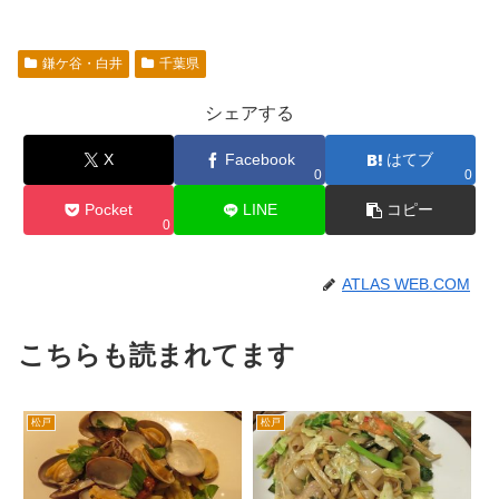
鎌ケ谷・白井
千葉県
シェアする
X
Facebook
はてブ
0
0
Pocket
LINE
コピー
0
ATLAS WEB.COM
こちらも読まれてます
松戸
松戸