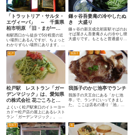
リ...
は、...
「トラットリア・サルタ・
鎌ヶ谷吾妻庵の冷やしたぬ
エヴィーバ」 ～ 千葉県
き 大盛り
柏市明原 「旧・まがー
鎌ヶ谷の新京成北初富駅そばのお
り」
そば屋さん吾妻庵さんの冷やし狸
柏駅西口から徒歩で5分程度の近
大盛りです。もともと普通盛りで
い場所にあるんですが、ちょっと
もボリュームがある吾妻庵さんな
わかりずらい場所にあります。そ
んですが、大盛りは、当然かない
の分隠れ家的で、自分だけが知っ
多いです。 表面には、たぬきの
松戸
我孫子
ている♪って感じの特 製手作りパ
天かす、きゅうり、かまぼこ、わ
スタとイタリア田舎料理のお店で
かめ、のり、ゆで卵がのってま
す。 旧店名は、まがーりさん。
す...
2009.10.1より新たに...
松戸駅 レストラン「ガー
我孫子のかじ池亭でランチ
デンマジック」は、愛知県
我孫子の天王台にある「かじ池
の株式会社 花ごころとい
亭」で、ランチにいってきまし
た。 ここは店名の通り「池」
う園芸用品会社が運営して
よくいく松戸駅東口のイトーヨー
が、敷地内にあります。 ワカサ
いた
カドー松戸店の屋上にあるレスト
ギのエスカベッシュ。 コーンス
ラン「ガーデンマジック」。 屋
ープ。 パンを選択しました。 サ
上庭園とレストランがコラボした
ラダです。 真鱈のひじきソー
我孫子
柏
飲食店なんですが、ここの運営会
ス。 ステーキ。 エビフライ。 デ
社は愛知県名古屋市に本社がある
ザ...