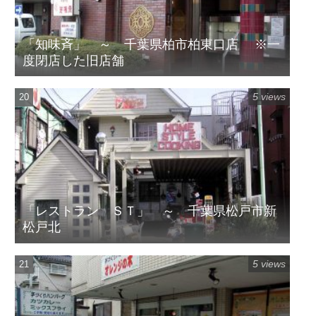
「知味斉」 ～ 千葉県柏市柏東口店 ※一
度閉店した旧店舗
5 views
「レストラン ＳＴ」 ～ 千葉県松戸市新
松戸北
5 views