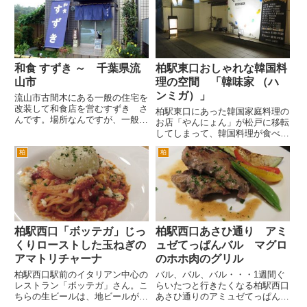
市内から柏トンネルを越えて最初
道４６４号線とぶつかる交差点
の信号である大井の交差点を左
で...
折。2つ目の信号が右カーブし
て...
和食 すずき ～ 千葉県流
柏駅東口おしゃれな韓国料
山市
理の空間 「韓味家 （ハ
ンミガ）」
流山市古間木にある一般の住宅を
改装して和食店を営むすずき さ
柏駅東口にあった韓国家庭料理の
んです。場所なんですが、一般の
お店「やんにょん」が松戸に移転
お宅なので駅の近くとかではない
してしまって、韓国料理が食べた
んですが。 流山鉄道の平和台駅
いときにちょっと不便です。 そ
前の通りを柏方面へ。中の交差
柏
柏
んなときに、こんなところに韓国
点、流山セントラルパーク駅脇の
料理のお店があったんだというの
つくばエクスプレスをくぐり北小
が「韓味家 （ハンミガ）」さ
金...
ん。 柏駅東口のビックカメラ
と...
柏駅西口「ボッテガ」じっ
柏駅西口あさひ通り アミ
くりローストした玉ねぎの
ュゼてっぱんバル マグロ
アマトリチャーナ
のホホ肉のグリル
柏駅西口駅前のイタリアン中心の
バル、バル、バル・・・1週間ぐ
レストラン「ボッテガ」さん。こ
らいたつと行きたくなる柏駅西口
ちらの生ビールは、地ビールがメ
あさひ通りのアミュゼてっぱんバ