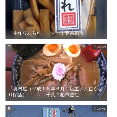
「手作りあられ」 ～ 千葉県柏市
9 views
「奥村屋（平成１８年６月 店主さま亡くな
り閉店）」 ～ 千葉県柏市豊住
8 views