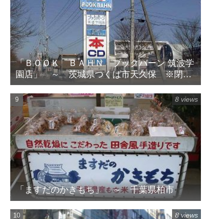
「ＢＯＯＫ ＢＡＨＮ ブックバーン 筑波学
園店」 ～ 茨城県つくば市天久保 ※閉店
してます
8 views
「ますだのかきもち」 ～ 千葉県柏市
8 views