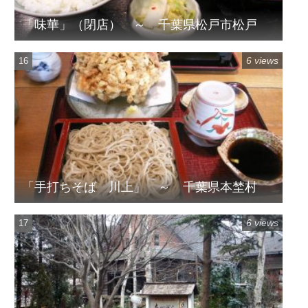
「味華」（閉店） ～ 千葉県松戸市松戸
6 views
「手打ちそば 川上」 ～ 千葉県本埜村
6 views