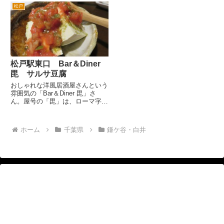
インです。まずは、那須高原ビー
ル。 バルとは、スペイン語圏や
松戸
ル。グラスは、店名の入ったオリ
南ヨーロッパ各地では、食堂や喫
ジナルです。 農園野菜のバーニ
茶店、お酒が飲めるお店をさすそ
ャカウダ。 カルパッチョは、サ
うです。 この日は壁側の席が予
ーモンとカツオ。 季節野菜の
約席となっていたので、窓際
ク...
に。...
松戸駅東口 Bar＆Diner
毘 サルサ豆腐
おしゃれな洋風居酒屋さんという
雰囲気の「Bar＆Diner 毘」さ
ん。屋号の「毘」は、ローマ字表
記では「VI」とありますので、
「ビ」あるいは、「ヴィ」みたい
です。 場所は、松戸駅東口を
ホーム
千葉県
鎌ケ谷・白井
出て、三井住友銀行の交差点を右
へ。2分くらい歩くと左に...