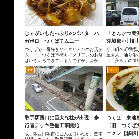
じゃがいもたっぷりのパスタ ハ
「とんかつ美
ガボロ つくばチムニー
茨城郡小川町
つくばで一番好きなイタリアンのお店チ
小川町の町役場
ムニー。つくば市街もイタリアンのお店
屋さん。通り沿
はいろいろできているんですが、昔から
つ 美沢」の看
変わらぬチムニーの雰囲気が好きですね
所は、国道６号
取手
つくば
難点は、混んでること。ランチタイム
田、小川方面へ
は、早く行くか、遅くいかないと入れな
交差点を左折し
い。特に駐車場が入れな...
点（小川町役場入
取手駅西口に巨大な柱が出現 歩
つくば 東池
行者デッキ整備工事開始
（旧：つくば
ーメン【移転
取手駅西口駅前に巨大な白い柱が、数本