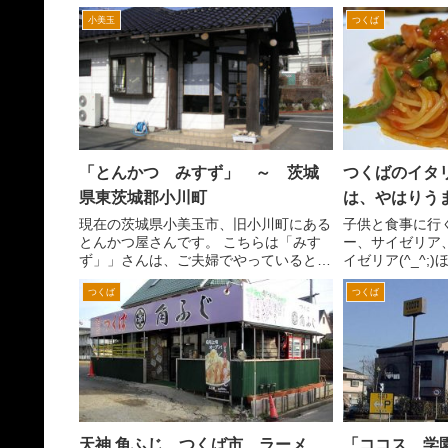
（新松戸、上本郷、南柏、つくば市内な
す。こちらいっ
小美玉
つくば
どの角ふじなど）、柏の大勝軒、優勝軒
あります。 し
など。この界隈の系列は、この佐貫の大
の一番奥、北竜
勝軒からと記憶しています。...
牛久沼から竜ケ崎
「とんかつ みすず」 ～ 茨城
つくばのイタ
県東茨城郡小川町
は、やはりう
現在の茨城県小美玉市、旧小川町にある
子供と食事に行
とんかつ屋さんです。 こちらは「みす
ー、サイゼリア
ず」」さんは、ご夫婦でやっているとて
イゼリア(^_^
もアットホームな雰囲気です。とんかつ
いのか。たまに
つくば
つくば
屋さんにありがちが、和風な雰囲気と言
とこにいかない
うよりはレストランのようないすとテー
リ嫌だと。 サ
ブルの店内でした。 また...
知らない子供もな
天神 角ふじ つくば市 ラーメ
「ココス 学