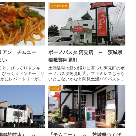
とくは、ニュータウンに
メニューのワッフルが、きになってしま
その他茨城県
かも竜ヶ崎ニュータウン
いまして・・・ こちらは、フルーツワ
台です。 国道６号線の
ッフルです。 これが、すごくボリュー
ニュータウ...
ムが、あるんです。イチゴ...
リアン チムニー
ボーノパスタ 阿見店 ～ 茨城県
まい
稲敷郡阿見町
くと、びっくりドンキ
土浦駐屯地祭の帰りに寄った阿見町のボ
、びっくりドンキー、サ
ーノパスタ阿見町店。ファミレスじゃな
;)ほかにレパートリーがな
いとこないかなと阿見土浦バイパスを走
は、ファミレスじゃない
っていたら、おしゃれな雰囲気のお店だ
つくば
か？と言っても、キッパ
ったんで入ってみました。 混んでい
イゼリアのイタリアン
た。とりあえず3組ほどの待ち。でも店
んか...
内は、２階も席があるようで...
園稲荷前店」 ～
「チムニー」 ～ 茨城県つくば