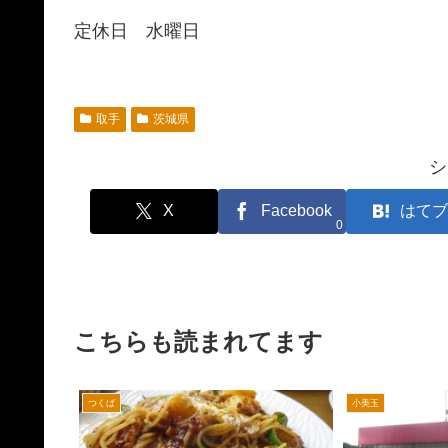
定休日 水曜日
取手
茨城県
シ
X
Facebook
はてブ
0
こちらも読まれてます
つくば
小美玉