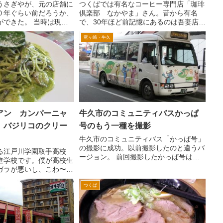
うさぎやが、元の店舗に
つくばでは有名なコーヒー専門店「珈琲
０年ぐらい前だろうか、
倶楽部 なかやま」さん。昔から有名
ができた。 当時は現在
で、30年ほど前記憶にあるのは吾妻店と
系のお店がたくさんなか
つくば西武の向かいにも店舗があったか
竜ヶ崎・牛久
、あの東池袋の大勝軒が
と思います。 上記の2店舗は現在閉店し
というので、かなりイン
ています。 当時から現在でも営業し
 その...
ているのが、ここつくば...
アン カンパーニャ
牛久市のコミュニティバスかっぱ
 バジリコのクリー
号のもう一種を撮影
牛久市のコミュニティバス「かっぱ号」
の撮影に成功。以前撮影したのと違うバ
る江戸川学園取手高校
ージョン。 前回撮影したかっぱ号は、
進学校です。僕が高校生
こちら。大きく牛久市の市の花である菊
ガラが悪いし、こわ〜い
の花が大きく描かれている。ローマ字で
でした。 あの江戸取が
USHIKUとあるが、いまいちよくわかり
つくば
功したのは経営手腕によ
づらい。どちらかとい...
その江戸川学園取手に小
。中学に続...