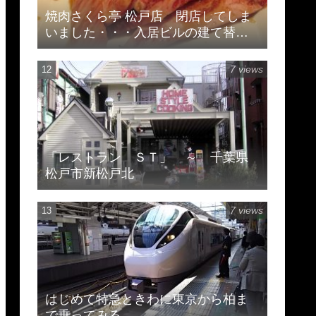
焼肉さくら亭 松戸店 閉店してしま
いました・・・入居ビルの建て替え
のため
7 views
「レストラン ＳＴ」 ～ 千葉県
松戸市新松戸北
7 views
はじめて特急ときわに東京から柏ま
で乗ってみる