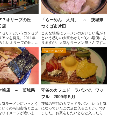
ア？オリーブの丘
「らーめん 大河」 ～ 茨城県
日店
つくば市片田
イゼリアというコンセプ
こんな場所にラーメンのおいしい店が！
アンを発見。2011年
という感じの大変わかりづらい場所にあ
たらしいオリーブの丘。学
りますが、人気なラーメン屋さんです。
の筑波技術短大そば。
会社の同僚から、勧められたんですが、
守谷・つくばみらい
とココス春日店が、あっ
いかんせん最初は場所がわかりづらく、
がら閉店してしまったよ
「こんなろころにあるのかな」と不安に
えば...
なりました。 常磐道谷...
ケ崎店 ～ 茨城県
守谷のカフェド ラパンで、ワッ
フル 2009年５月
人気ラーメン店いっとく
茨城の守谷のカフェドラパン、いつも気
というのも旧市街とニュ
になっていたこの店に入ることが、でき
なりイメージが違いま
ました。お茶をしたいとなと入ったら、