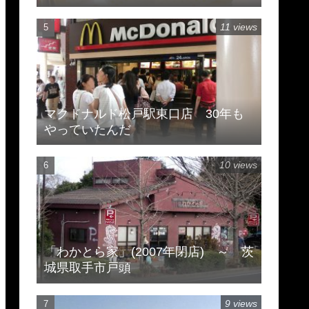
11 views
マクドナルド松戸駅東口店 30年も
やっていたんだ
10 views
「わかとら家」(2007年閉店) ～ 茨
城県取手市戸頭
9 views