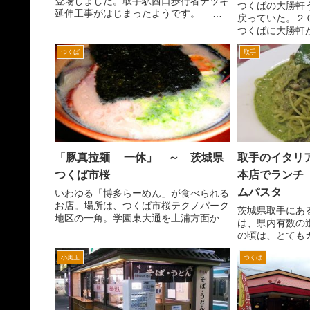
登場しました。取手駅西口歩行者デッキ
つくばの大勝軒
延伸工事がはじまったようです。 取
戻っていた。２
手駅西口を出ると、歩行者デッキ（ペデ
つくばに大勝軒
ストリアンデッキ、ダブルデッキ）にな
のように大勝軒
っています。右手には、エスカレーター
つくば
取手
った時代なので
があります。エスカレータ...
つくばにできる
パクトがあった。
「豚真拉麺 一休」 ～ 茨城県
取手のイタリ
つくば市桜
本店でランチ
ムパスタ
いわゆる「博多らーめん」が食べられる
お店。場所は、つくば市桜テクノパーク
茨城県取手にあ
地区の一角。学園東大通を土浦方面から
は、県内有数の
来て、平塚線と交差する交差点、右角に
の頃は、とても
タカラブネ（つくばの食卓）がある交差
学校のイメージ
点を右折。ちょっと進んだ左手のマンシ
小美玉
つくば
イメチェンに成
ョンの一階。 お店の裏に...
ると思います。
学校ができました