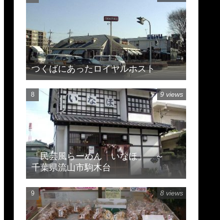
つくばにあったロイヤルホスト
9 views
「民芸風らーめん いなほ」 ～
千葉県流山市駒木台
8 views