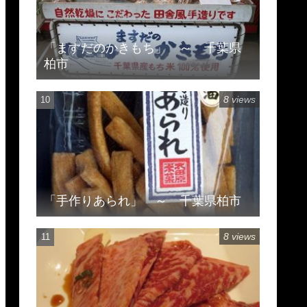
「ますだのかきもち」 ～ 千葉県
柏市
8 views
「手作りあられ」 ～ 千葉県柏市
8 views