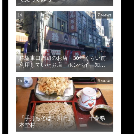
7 views
柏駅東口周辺のお店 30年くらい前
利用していたお店 ボンベイ 知味
斎 珍来
6 views
「手打ちそば 川上」 ～ 千葉県
本埜村