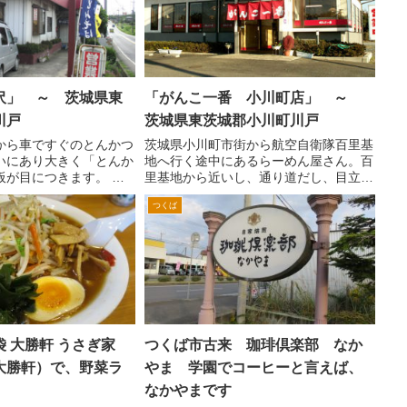
沢」 ～ 茨城県東
「がんこ一番 小川町店」 ～
川戸
茨城県東茨城郡小川町川戸
から車ですぐのとんかつ
茨城県小川町市街から航空自衛隊百里基
いにあり大きく「とんか
地へ行く途中にあるらーめん屋さん。百
板が目につきます。 場
里基地から近いし、通り道だし、目立つ
石岡消防署交差点を鉾
のでご存知の方も多いかと思います。
つくば
。オカメ納豆工場のある
場所は、小川市街地から県道石岡紅葉線
、国保小川病院前の交差
を百里基地方向へ。セブンイレブン野田
り口）を過...
店を過ぎて、右角の茨城ト...
袋 大勝軒 うさぎ家
つくば市古来 珈琲倶楽部 なか
大勝軒）で、野菜ラ
やま 学園でコーヒーと言えば、
】
なかやまです