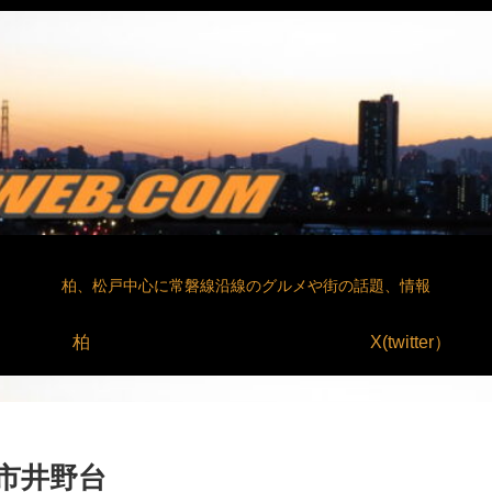
柏、松戸中心に常磐線沿線のグルメや街の話題、情報
柏
X(twitter）
市井野台