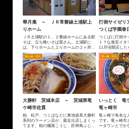
華月庵 ～ ＪＲ常磐線土浦駅上
打倒サイゼリ
りホーム
つくば学園春
ＪＲ土浦駅の１、２番線ホームにある駅
つくばに打倒サ
そば、立ち喰いそば屋さん。土浦駅に
ト？な激安イタリ
は、下りホームと上りホームの２ヶ所に
11月頃開店し
あるようです。 こちら上りホームの華
園西大通り沿い
竜ヶ崎・牛久
竜ヶ崎・牛久
月庵は、ホームの中心にあります。紫の
ここは、ず～っ
看板です。すぐ横が土浦駅のコンテナタ
た場所。残念な
ーミナルなため頻繁に貨車が...
うだ。ココスとい
大勝軒 茨城本店 ～ 茨城県竜
いっとく 竜
ケ崎市佐貫
竜ヶ崎市
柏、松戸、つくばなどに東池袋系大勝軒
竜ヶ崎で有名な
系列のラーメン店が、最近出店しまくっ
です。竜ヶ崎市
てます。柏の麺屋こうじ、匠神角ふじ
ータウンとでか