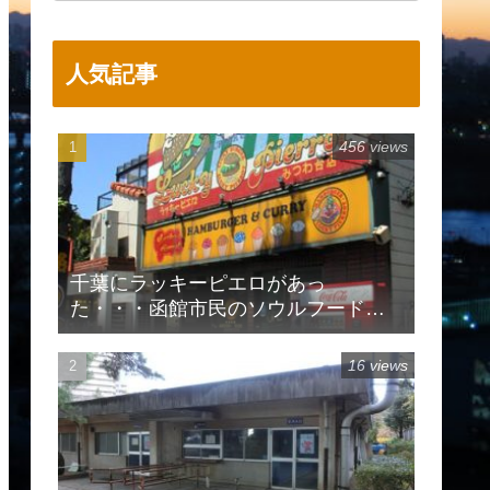
人気記事
456 views
千葉にラッキーピエロがあっ
た・・・函館市民のソウルフードで
有名
16 views