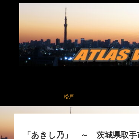
松戸
「あきし乃」 ～ 茨城県取手