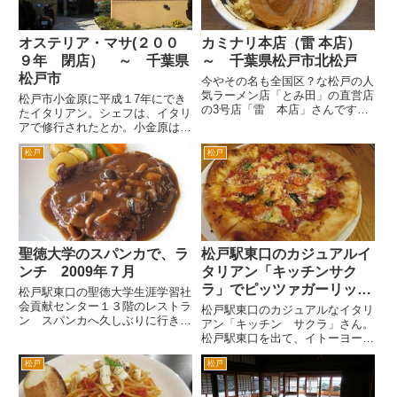
さ...
オステリア・マサ(２００
カミナリ本店（雷 本店）
９年 閉店） ～ 千葉県
～ 千葉県松戸市北松戸
松戸市
今やその名も全国区？な松戸の人
気ラーメン店「とみ田」の直営店
松戸市小金原に平成１7年にでき
の3号店「雷 本店」さんです。
たイタリアン。シェフは、イタリ
松戸の東口の人気店「とみ田」の
アで修行されたとか。小金原は、
直営店が、2008年に同じ松戸市
僕の地元なのですが、小金原にイ
内の国道6号沿いの小金付近に東
松戸
松戸
タリアンと聞いて？でした。 と
池袋大勝軒 ROZEOとしてオープ
いうのも小金原という街も公団が
ンしました。 そして2...
造成されてからほぼ出来上がった
街で、なかなか新しいお店がで
き...
聖徳大学のスパンカで、ラ
松戸駅東口のカジュアルイ
ンチ 2009年７月
タリアン「キッチンサク
ラ」でピッツァガーリック
松戸駅東口の聖徳大学生涯学習社
会貢献センター１３階のレストラ
風味マリナーラ
松戸駅東口のカジュアルなイタリ
ン スパンカへ久しぶりに行きま
アン「キッチン サクラ」さん。
した。 ちょっと前に一度訪問し
松戸駅東口を出て、イトーヨーカ
たのですが、時間帯が、１２時台
ドー前の通りを左折。はじめて斜
だったからか混んでいて、断念し
松戸
松戸
めに左折できる路地があるので、
ました。 今回は、午後１時半こ
左折してすぐ右手です。イタリア
ろに行ったので、窓際の席に座
の国旗が目印です。 カウンタ