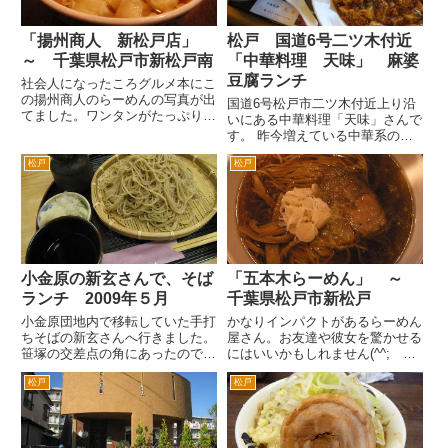
「揚州商人 新松戸店」
松戸 国道6号二ツ木付近
～ 千葉県松戸市新松戸南
「中華料理 天味」 麻婆
豆腐ランチ
社会人になったころグルメ本にこ
の揚州商人のらーめんの写真が出
国道6号松戸市二ツ木付近上り沿
てました。ワンタンがたっぷりは
いにある中華料理「天味」さんで
いったその画像はとてもおいしそ
す。 昨今増えている中華系の方
うに見えました。 しばらくして
がやっていて、店員さんもすべて
松戸市新松戸のゆりの木通り、ダ
松戸
松戸
中華系の方のお店ではないお店で
イエー前の通りと言ったほうがわ
す。 どちらかというとちょっ
かりやすいでしょうか、にこの
と高級路線かなと思います。と言
揚...
ってもランチは、1000円程度...
小金原の新玄さんで、そば
「五本木らーめん」 ～
ランチ 2009年５月
千葉県松戸市新松戸
小金原団地内で移転していた手打
かなりインパクトがあるらーめん
ちそばの新玄さんへ行きました。
屋さん。お友達や彼女を驚かせる
笹塚の交差点の角にあったのです
にはいいかもしれません(^^; 場
が、閉店してしまったとおもった
所は、新松戸駅下車（入り口はひ
松戸
松戸
ら灯台もと暗しでした。 新玄さ
とつ）して、ロータリーをまっす
んの駐車場と小金原の人気ラーメ
ぐダイエー方面へ。左手にダイエ
ン店「将」さんの駐車場は、同じ
ー、右手に東京三菱銀行のある交
敷地内なんですよね。つまり将
差点を左折します。次の信号...