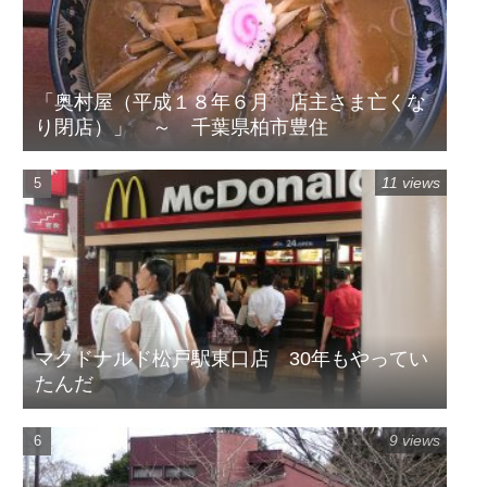
「奥村屋（平成１８年６月 店主さま亡くな
り閉店）」 ～ 千葉県柏市豊住
11 views
マクドナルド松戸駅東口店 30年もやってい
たんだ
9 views