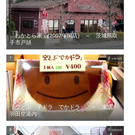
「わかとら家」(2007年閉店) ～ 茨城県取
手市戸頭
9 views
「空とぶ 子ドラ でかドラ」 ～ 東京・
羽田空港内
9 views