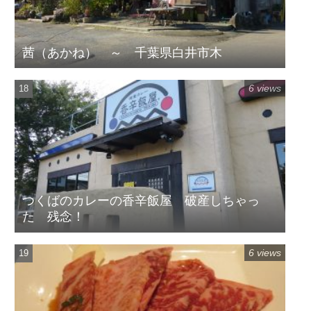
茜（あかね） ～ 千葉県白井市木
6 views
つくばのカレーの香辛飯屋 破産しちゃっ
た 残念！
6 views