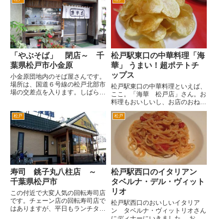
あると聞いてました。 しかし、
す。 階段を上がっていくと、ワ
五香は、営業時間が6時半からと
インのボトルなどが並んでいると
いうことでなかなか食べに行く機
ころが入口です。 ランチタイ
会がありませんでした。 そん
ムですが、ビール。昼飲むビール
な...
は...
「やぶそば」 閉店～ 千
松戸駅東口の中華料理「海
葉県松戸市小金原
華」 うまい！超ポテトチ
ップス
小金原団地内のそば屋さんです。
場所は、国道６号線の松戸北部市
松戸駅東口の中華料理といえば、
場の交差点を入ります。しばらく
ここ。「海華 松戸店」さん。お
進み、右手にファミリーマート、
料理もおいしいし、お店のおねえ
左前方に松戸東警察署がある交差
さんも感じがよいし、個人的には
点を小金原団地方面へ左折。すぐ
松戸
松戸
とても好感度の高いお店です。
に信号があるので、左折するとす
ちなみに新京成線の八柱駅にも支
ぐ左手です。市立貝の花小学校
店があるそうです。松戸店の看板
の...
娘のおねえさんが、最近八柱に
応...
寿司 銚子丸八柱店 ～
松戸駅西口のイタリアン
千葉県松戸市
タベルナ・デル・ヴィット
リオ
この付近で大変人気の回転寿司店
です。チェーン店の回転寿司店で
松戸駅西口のおいしいイタリア
はありますが、平日もランチタイ
ン タベルナ・ヴィットリオさん
ムは待ち。土日のランチタイムや
にディナーにいきました。 お勧