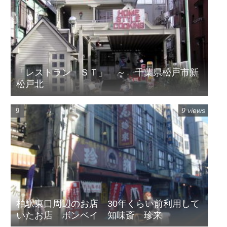
「レストラン ＳＴ」 ～ 千葉県松戸市新
松戸北
9 views
柏駅東口周辺のお店 30年くらい前利用して
いたお店 ボンベイ 知味斎 珍来