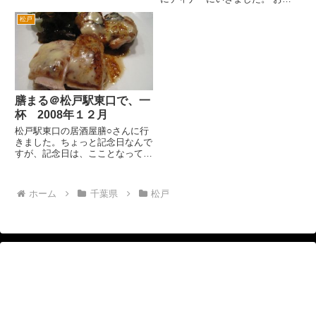
夕食時間は、駐車場に警備員さん
めは、こちら。 ハートランドと
が立って誘導するくらいに混雑し
松戸
アルコールフリー。ハートランド
ます。 以前、駐車場に入るのに
は、瓶だったか。生が、すきなん
並ぶ銚子丸渋滞を目撃したこと
だが。 生野菜いっぱい健康サラ
が...
ダ。 カジキマグロのカルパッチ
ョ...
膳まる＠松戸駅東口で、一
杯 2008年１２月
松戸駅東口の居酒屋膳○さんに行
きました。ちょっと記念日なんで
すが、記念日は、こことなってま
す。 なぜか居酒屋さん、なぜか
膳○さんだったりします。 しかも
座りたかった席が、あいていたり
ホーム
千葉県
松戸
します。混んでるときは、入れも
しないんですけどね。お通しで...