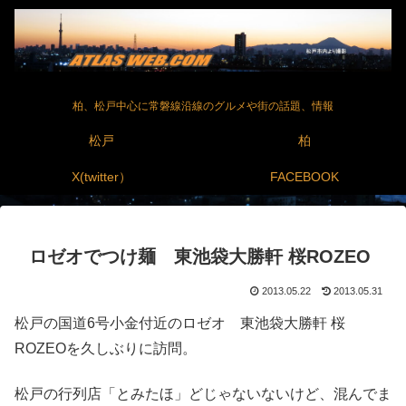
柏、松戸中心に常磐線沿線のグルメや街の話題、情報
松戸
柏
X(twitter）
FACEBOOK
ロゼオでつけ麺 東池袋大勝軒 桜ROZEO
2013.05.22
2013.05.31
松戸の国道6号小金付近のロゼオ 東池袋大勝軒 桜
ROZEOを久しぶりに訪問。
松戸の行列店「とみたほ」どじゃないないけど、混んでま