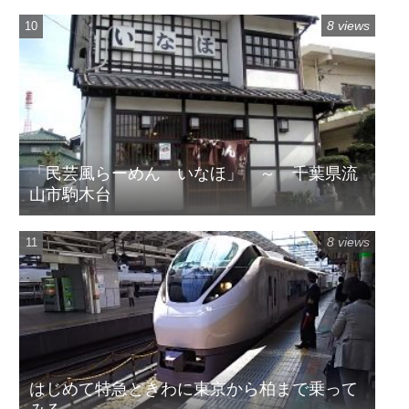
8 views
「民芸風らーめん いなほ」 ～ 千葉県流
山市駒木台
8 views
はじめて特急ときわに東京から柏まで乗って