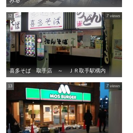
みる
7 views
喜多そば 取手店 ～ ＪＲ取手駅構内
7 views