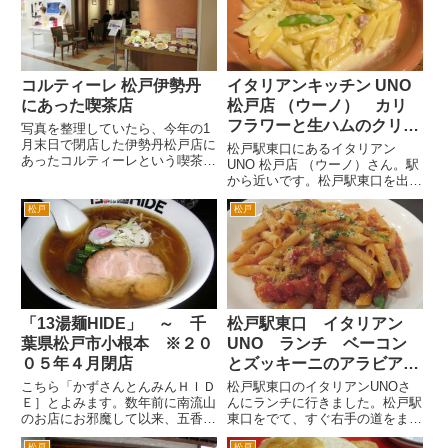
の○○食堂っていうチェー...
らーめん「誉」をオープン。 そ
して2012年暮れに新松戸駅そ
ば...
コルティーレ 松戸伊勢丹
イタリアンキッチン UNO
にあった喫茶店
松戸店 （ウーノ） カリ
フラワーと生ハムのクリー
写真を整理していたら、今年の1
月末日で閉店した伊勢丹松戸店に
ムソース ペンネ
松戸駅東口にあるイタリアン
あったコルティーレという喫茶店
UNO 松戸店 （ウーノ）さん。駅
の画像が出てきた。失念してアッ
から近いです。松戸駅東口を出て
プしていなかったみたい。タイム
ロータリーから吉野屋の脇の路地
ラグはあるけどせっかくなんでア
松戸
松戸
を1分かからないくらい歩いてく
ップしておこう。 伊勢丹松
と突き当りが UNO 松戸店 （ウ
戸店の本館４階、婦人服のフロ...
ーノ）さんです。本屋さんの2階
です。 窓際の回り込ん...
「13湯麺HIDE」 ～ 千
松戸駅東口 イタリアン
葉県松戸市小根本 ※２０
UNO ランチ ベーコン
０５年４月閉店
とズッキーニのアラビアー
タ
こちら「かずさんとんみんＨＩＤ
松戸駅東口のイタリアンUNOさ
Ｅ］とよみます。数年前に南流山
んにランチに行きました。松戸駅
のお店にお邪魔して以来、五香に
東口をでて、すぐ右手の道をまっ
13湯麺が出来て、とても人気が
すぐいくと正面の書店の2階で
松戸
松戸