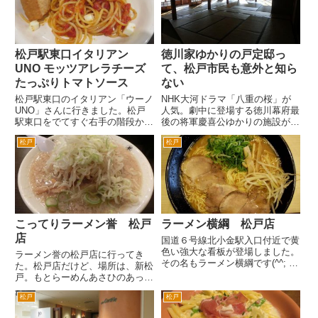
る...
ーには、常連さんが。テーブル
席...
松戸駅東口イタリアン
徳川家ゆかりの戸定邸っ
UNO モッツアレラチーズ
て、松戸市民も意外と知ら
たっぷりトマトソース
ない
松戸駅東口のイタリアン「ウーノ
NHK大河ドラマ「八重の桜」が
UNO」さんに行きました。松戸
人気。劇中に登場する徳川幕府最
駅東口をでてすぐ右手の階段から
後の将軍慶喜公ゆかりの施設が、
階下に降りて、吉野屋の脇の通り
松戸にある。 国の重要文化財に
松戸
松戸
を進み、突き当りがお店です。
指定されていたり、結構すごい。
写真のようにビルの２階となり
でも知らない人が多いんじゃない
ます。外から混雑具合がわかりま
かと。 松戸駅から常磐線で東京
す。窓際がうまっていても、入
方面へ。進行方向左手に乗って
れ...
い...
こってりラーメン誉 松戸
ラーメン横綱 松戸店
店
国道６号線北小金駅入口付近で黄
色い強大な看板が登場しました。
ラーメン誉の松戸店に行ってき
その名もラーメン横綱です(^^; な
た。松戸店だけど、場所は、新松
んかすごくインパクトがあり、興
戸。もとらーめんあさひのあった
味をそそられる看板ですね。 こ
場所だ。 おさらいしておくと総
の場所は、以前は和食のカフェテ
松戸
松戸
武線沿線の人気ラーメン店「なり
リア形式のお店、今で言うところ
たけ」で修行した人が柏駅西口に