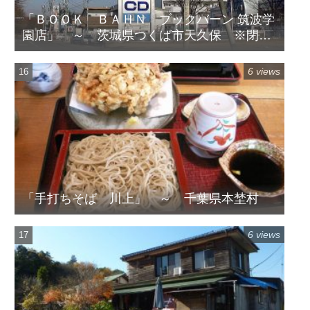
「ＢＯＯＫ ＢＡＨＮ ブックバーン 筑波学
園店」 ～ 茨城県つくば市天久保 ※閉店
してます
6 views
「手打ちそば 川上」 ～ 千葉県本埜村
6 views