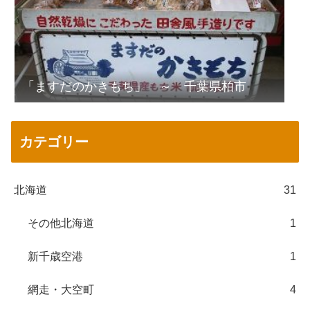
「ますだのかきもち」 ～ 千葉県柏市
カテゴリー
北海道
31
その他北海道
1
新千歳空港
1
網走・大空町
4