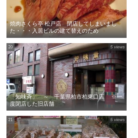
焼肉さくら亭 松戸店 閉店してしまいまし
た・・・入居ビルの建て替えのため
5 views
「知味斉」 ～ 千葉県柏市柏東口店 ※一
度閉店した旧店舗
5 views