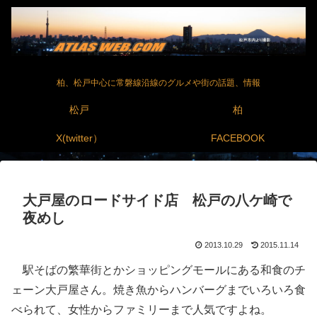
柏、松戸中心に常磐線沿線のグルメや街の話題、情報
松戸
柏
X(twitter）
FACEBOOK
大戸屋のロードサイド店 松戸の八ケ崎で
夜めし
2013.10.29
2015.11.14
駅そばの繁華街とかショッピングモールにある和食のチ
ェーン大戸屋さん。焼き魚からハンバーグまでいろいろ食
べられて、女性からファミリーまで人気ですよね。