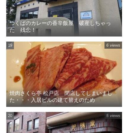
つくばのカレーの香辛飯屋 破産しちゃっ
た 残念！
6 views
焼肉さくら亭 松戸店 閉店してしまいまし
た・・・入居ビルの建て替えのため
5 views