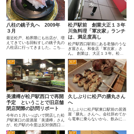
お店という感じでもないですが。
台商店街の一角です。 場所は、
場所は、ＪＲ北松戸駅のロ...
新京成電鉄の稔台駅を降り...
八柱の銚子丸へ 2009年
松戸駅前 創業大正１３年
３月
川魚料理「軍次家」ランチ
は、満足度高し
最近松戸、柏界隈にも出店が、増
えてきている回転すしの銚子丸の
松戸駅西口駅前にある老舗のうな
八柱店に行ってきました。こちら
ぎ屋さん、和食店「軍次家」さ
の銚子丸八柱店は、他の銚子丸に
ん。 創業は、大正１３年。松戸
比べるとすごく混んでます。 日
の地で90年以上営業してらっし
曜日のお昼に行ったので、混雑を
松戸
松戸
ゃる老舗です。 僕は松戸生ま
避けるため早めに行きました。幸
れ。松戸生活は長いし、ここは何
い駐車場は、すぐ入れました。
度も通っている駅前なんですが、
で...
知りませんでした。今まで気づか
ず...
美濃樽が松戸駅西口で再開
久しぶりに松戸の膳丸さん
予定 ということで旧店舗
へ
閉店間際の訪問リポート
久しぶりに松戸駅東口駅前の居酒
屋「膳丸」さんへ。会社辞めてか
今年の１月いっぱいで閉店した松
ら電車に乗らないから、飲みに行
戸駅東口の居酒屋「美濃樽」さん
かない。 でもたまには、生存確
が、松戸駅の今度は反対側西口で
認ができないから膳丸さんには顔
てすぐの場所で再開する準備に入
をだしとかないと。 お、混んで
松戸
松戸