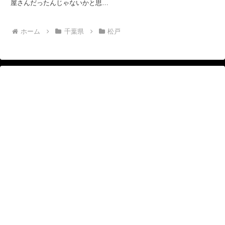
屋さんだったんじゃないかと思い
ます。今は、洋食屋さんという感
じです。 場所は、小金原団地内
殿内交差点のすぐ近くです。新京
ホーム
千葉県
松戸
成バスの殿内バス停のほぼ真横で
す。また隣は、この周辺では人
気...