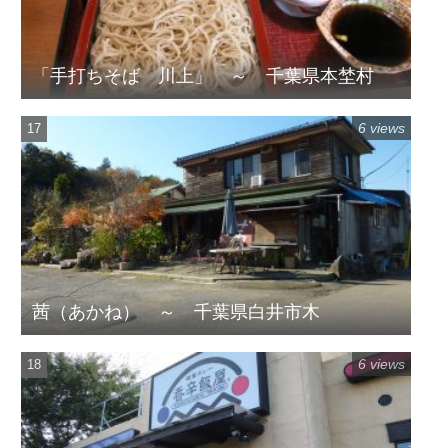
「手打ちそば 川上」 ～ 千葉県本埜村
6 views
茜（あかね） ～ 千葉県白井市木
6 views