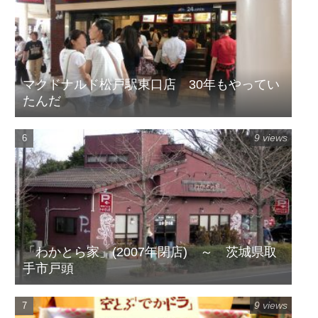
マクドナルド松戸駅東口店 30年もやってい
たんだ
9 views
「わかとら家」(2007年閉店) ～ 茨城県取
手市戸頭
9 views