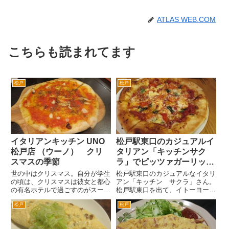
ATLAS WEB.COM
こちらも読まれてます
松戸
松戸
イタリアンキッチン UNO
松戸駅東口のカジュアルイ
松戸店 （ウーノ） クリ
タリアン「キッチンサク
スマスの季節
ラ」でピッツァガーリック
風味マリナーラ
世の中はクリスマス。自分が学生
松戸駅東口のカジュアルなイタリ
の頃は、クリスマスは彼女と都心
アン「キッチン サクラ」さん。
の有名ホテルで過ごすのがスーテ
松戸駅東口を出て、イトーヨーカ
ータスみたいな時代だった。こな
ドー前の通りを左折。はじめて斜
松戸
松戸
いだ解体された赤阪プリンスホテ
めに左折できる路地があるので、
ルあたり。食事が一人2万×２と
左折してすぐ右手です。イタリア
ワインが、最低１万。宿泊が、3
の国旗が目印です。 カウンタ