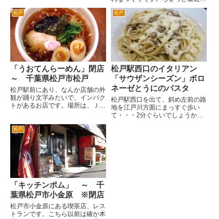
熱くて、辛いものなどで、夏バテ
かなり年季が入ってきていて、歴
防止をしようじゃないかと松戸の
松戸
松戸
史を感じます。ファミレスとかが
小金原団地にある万丈軒さんに行
出来る以前には、かなり斬新で、
きました。 一応サービスの
インパクトがあったのではないか
「今...
なと関心するくつくりです。
昔...
「うおてんらーめん」閉店
松戸駅西口のイタリアン
～ 千葉県松戸市松戸
「サウザンシーズン」ボロ
ネーゼとうにのパスタ
松戸駅前にあり、なんか店舗の外
観が踊り文字みたいで、インパク
松戸駅西口を出て、斜め左前の路
トがあるお店です。場所は、ＪＲ
地を江戸川方面にまっすぐ歩い
松戸駅東口（ヨーカドーがある
て・・・2分ぐらいでしょうか。
側）に出て、一度駅舎のデッキを
真っ白いイメージのお店です。
降りてからすぐの交差点（左がマ
松戸
このイタリアの国旗が目印です。
クドナルド、右手が三井住友銀
遠くからもよく見えます。 土日
行）を右折し、バスのターミナル
は、ホリデーランチとなります。
を過...
平日は来られないので、普通のラ
ン...
「キッチンポム」 ～ 千
葉県松戸市小金原 ※閉店
松戸市小金原にある喫茶店、レス
トランです。こちら以前は確か本