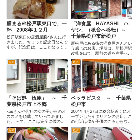
そばとうどんが多いメニュー...
銀行があったビルの並びな...
膳まる＠松戸駅東口で、一
「洋食屋 HAYASHI ハ
杯 2008年１２月
ヤシ」（稔台へ移転）～
千葉県松戸市新松戸
松戸駅東口の居酒屋膳○さんに行
きました。ちょっと記念日なんで
新松戸にある街の洋食屋さんとい
すが、記念日は、こことなってま
う感じのお店。場所は、新松戸駅
す。 なぜか居酒屋さん、なぜか
改札を出て、駅前の道を右手へ。
膳○さんだったりします。 しかも
３分くらい歩くと右手に円形の容
座りたかった席が、あいていたり
松戸
松戸
姿が独特な新松戸中央病院という
します。混んでるときは、入れも
のが右手に見えてきます。そこを
しないんですけどね。お通しで...
過ぎるととすぐ右手のビルの１階
となります。 店舗の外には、
定...
「そば処 伍庵」 ～ 千
ベッラビスタ ～ 千葉県
葉県松戸市上本郷
松戸市
kouさんや会社の女の子からのオ
2004年4月27日に稔台駅近くにオ
ススメを頂戴していってみまし
ープンしたイタリアンのお店。こ
た。 って、ここは完全に僕の地
の付近は僕が子供のころからウロ
元中の地元なんですが、知りませ
ウロしていた場所ですが、昔は文
松戸
松戸
んでした(^^; 最近のお店なんで
房具屋さんか何かだったんんじゃ
しょうかね。でもそんなに新しい
ないかなと思います。活気ある稔