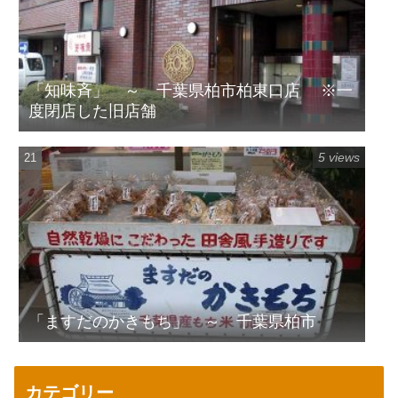
「知味斉」 ～ 千葉県柏市柏東口店 ※一
度閉店した旧店舗
5 views
「ますだのかきもち」 ～ 千葉県柏市
カテゴリー