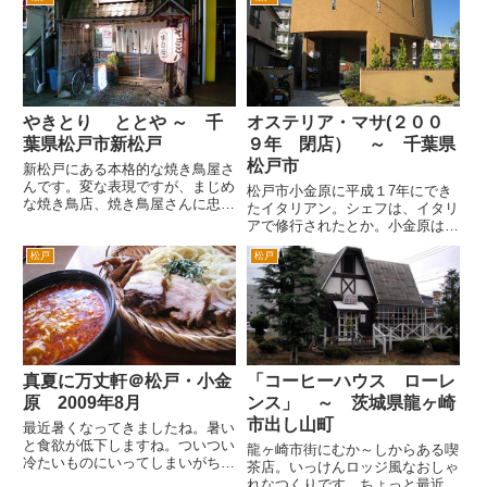
ったそうです。 開店のための内
いる！年末だし、よいことだ。カ
装工事などをしているところらし
ウンター席へ。まずは、煮込
いので、旧店舗閉店間際に行った
み。...
ときの様子です。スーパードラ
イ...
やきとり ととや ～ 千
オステリア・マサ(２００
葉県松戸市新松戸
９年 閉店） ～ 千葉県
松戸市
新松戸にある本格的な焼き鳥屋さ
んです。変な表現ですが、まじめ
松戸市小金原に平成１7年にでき
な焼き鳥店、焼き鳥屋さんに忠実
たイタリアン。シェフは、イタリ
なお店という感じです。 ととや
アで修行されたとか。小金原は、
という店名からすると魚料理のお
僕の地元なのですが、小金原にイ
店かなと思ったんですが、良質で
松戸
松戸
タリアンと聞いて？でした。 と
新鮮な名古屋コーチンと名古屋の
いうのも小金原という街も公団が
地鶏が売りの焼き鳥専門店で
造成されてからほぼ出来上がった
す。...
街で、なかなか新しいお店がで
き...
真夏に万丈軒＠松戸・小金
「コーヒーハウス ローレ
原 2009年8月
ンス」 ～ 茨城県龍ヶ崎
市出し山町
最近暑くなってきましたね。暑い
と食欲が低下しますね。ついつい
龍ヶ崎市街にむか～しからある喫
冷たいものにいってしまいがちで
茶店。いっけんロッジ風なおしゃ
すが、ここは、一番、がっつりと
れなつくりです。ちょっと最近は