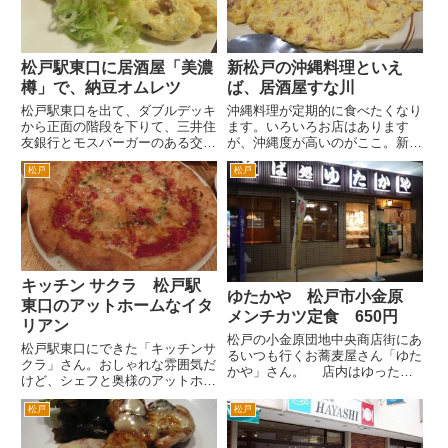
万×２。一晩で軽く10万。プラ...
ーには、常連さんが。テーブル
席...
松戸駅東口に居酒屋「美濃
新松戸の沖縄料理といえ
樽」で、納豆オムレツ
ば、居酒屋すな川
松戸駅東口を出て、ダブルデッキ
沖縄料理が定期的に食べたくなり
から正面の階段を下りて、三井住
ます。いろいろお店はあります
友銀行とモスバーガーのある交差
が、沖縄度が高いのがここ。新松
点を右折し、３０秒程度歩いた右
戸の居酒屋すな川さんです。新松
松戸
松戸
手の角にある美濃地方のお料理が
戸駅を出て、線路沿いに左側、松
テーマの居酒屋「美濃樽」さん。
戸方面へ歩いていきます。この辺
一皿一皿が少量で、価格もお手
は、最近らーめん店が複数できて
頃なんで、いろいろ食べること...
ますね。3分程度歩いた右手の路
地...
キッチン サクラ 松戸駅
ゆたかや 松戸市小金原
東口のアットホームなイタ
メンチカツ定食 650円
リアン
松戸の小金原団地中央商店街にあ
松戸駅東口にできた「キッチンサ
るいつも行くお蕎麦屋さん「ゆた
クラ」さん。おしゃれな雰囲気だ
かや」さん。 店内はゆったり
けど、シェフと奥様のアットホー
テーブル席なので、密を気にせ
ムな雰囲気のイタリアンです。
ず、テレビの夕方のニュースを見
松戸
松戸
場所は、昔のタクギンがあったあ
ながら、ゆっくり食事をします。
たり(^_^;)と言ってわかる人は、
まずは、すぐ出てくる冷奴から。
同世代以上ですね。昔北海道拓殖