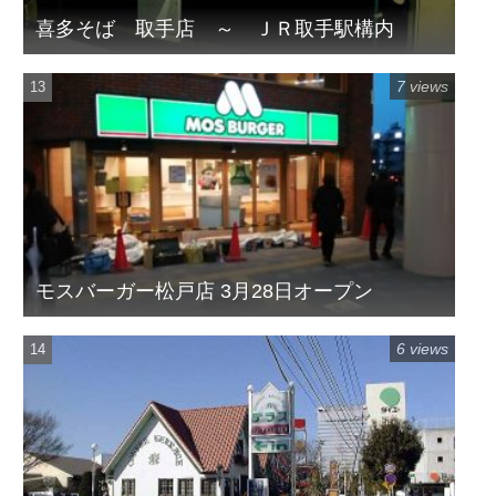
喜多そば 取手店 ～ ＪＲ取手駅構内
7 views
モスバーガー松戸店 3月28日オープン
6 views