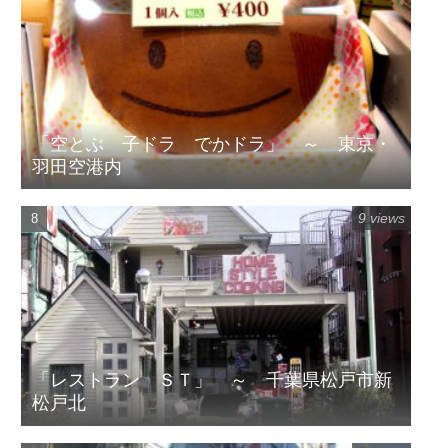
「空とぶ 子ドラ でかドラ」 ～ 東京・
羽田空港内
9 views
「レストラン ＳＴ」 ～ 千葉県松戸市新
松戸北