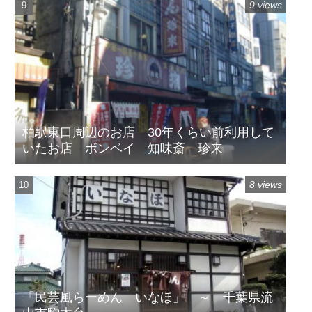
9 views
柏駅東口周辺のお店 30年くらい前利用して
いたお店 ボンベイ 知味斎 珍来
8 views
「民芸風らーめん いなほ」 ～ 千葉県流