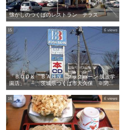
懐かしのつくばのレストラン テラス
6 views
「ＢＯＯＫ ＢＡＨＮ ブックバーン 筑波学
園店」 ～ 茨城県つくば市天久保 ※閉店
してます
6 views