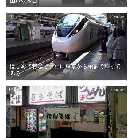
山市駒木台
8 views
はじめて特急ときわに東京から柏まで乗って
みる
7 views