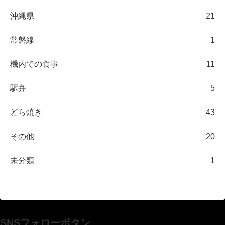
沖縄県
21
常磐線
1
機内での食事
11
駅弁
5
どら焼き
43
その他
20
未分類
1
SNSフォローボタン