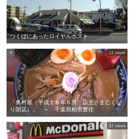
つくばにあったロイヤルホスト
11 views
「奥村屋（平成１８年６月 店主さま亡くな
り閉店）」 ～ 千葉県柏市豊住
11 views