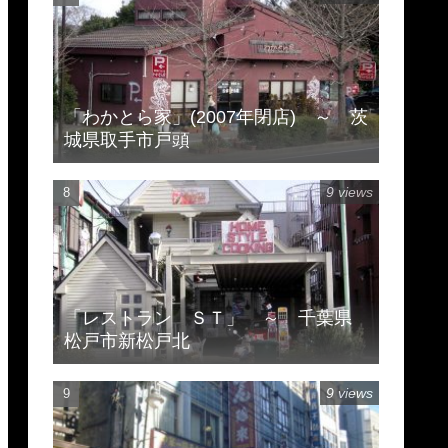
「わかとら家」(2007年閉店) ～ 茨
城県取手市戸頭
9 views
「レストラン ＳＴ」 ～ 千葉県
松戸市新松戸北
9 views