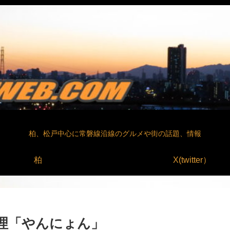
柏、松戸中心に常磐線沿線のグルメや街の話題、情報
柏
X(twitter）
理「やんにょん」