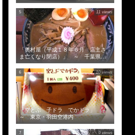
11 views
「奥村屋（平成１８年６月 店主さ
ま亡くなり閉店）」 ～ 千葉県柏
市豊住
10 views
「空とぶ 子ドラ でかドラ」
～ 東京・羽田空港内
9 views