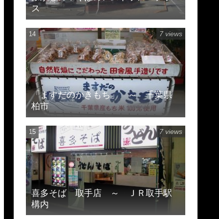
ス
7 views
「ますだのかきもち」 ～ 千葉県
柏市
7 views
喜多そば 取手店 ～ ＪＲ取手駅
構内