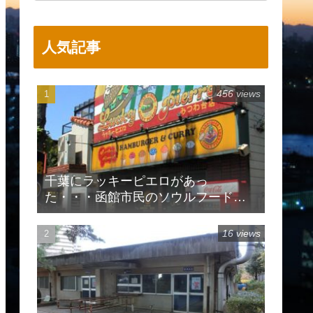
人気記事
456 views
千葉にラッキーピエロがあっ
た・・・函館市民のソウルフードで
有名
16 views