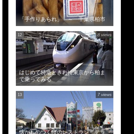
「手作りあられ」 ～ 千葉県柏市
8 views
はじめて特急ときわに東京から柏ま
で乗ってみる
7 views
懐かしのつくばのレストラン テラ