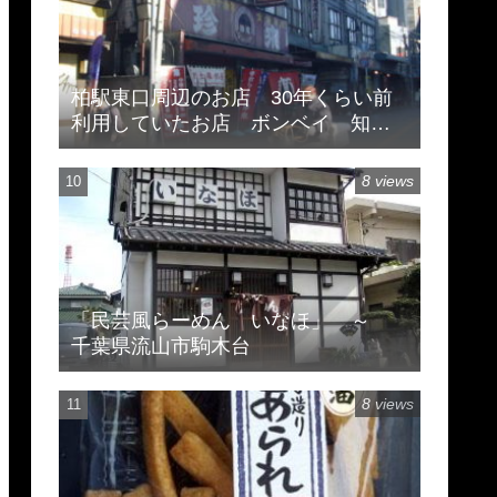
柏駅東口周辺のお店 30年くらい前
利用していたお店 ボンベイ 知味
斎 珍来
8 views
「民芸風らーめん いなほ」 ～
千葉県流山市駒木台
8 views