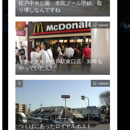
松戸中央公園 市民プール閉鎖、取
り壊しなんですね
12 views
マクドナルド松戸駅東口店 30年も
やっていたんだ
11 views
つくばにあったロイヤルホスト