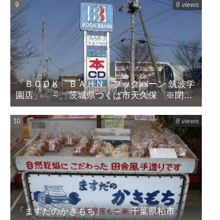
8 views
「ＢＯＯＫ ＢＡＨＮ ブックバーン 筑波学
園店」 ～ 茨城県つくば市天久保 ※閉店
してます
8 views
「ますだのかきもち」 ～ 千葉県柏市