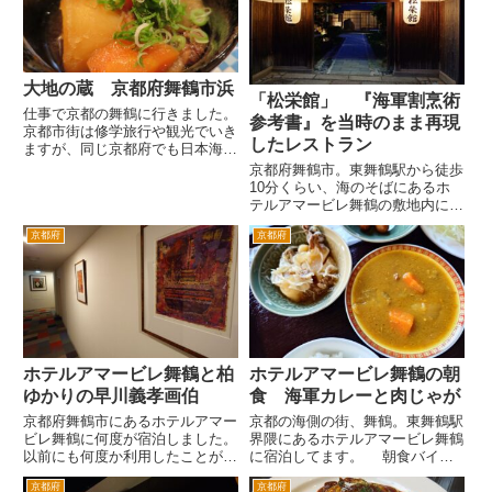
囲気でした。 さて京都に来た
年は入ってみました。 入口に
けどどこで食事をしよう
は、本当の炎がありました。電気
か・・・...
を...
大地の蔵 京都府舞鶴市浜
「松栄館」 『海軍割烹術
仕事で京都の舞鶴に行きました。
参考書』を当時のまま再現
京都市街は修学旅行や観光でいき
したレストラン
ますが、同じ京都府でも日本海側
の舞鶴には行ったことがありませ
京都府舞鶴市。東舞鶴駅から徒歩
んでした。 舞鶴港は漁港であ
10分くらい、海のそばにあるホ
り商港でもありますが、一番有名
テルアマービレ舞鶴の敷地内に旧
なのは軍港です。戦前より海軍の
大日本帝国海軍の『海軍割烹術参
港として有名です。現在も海上
京都府
京都府
考書』を当時のまま再現したレス
自...
トラン「松栄館」があります。
木造の和風の旅館、割烹という雰
囲気ですが、洋風レストランで
す...
ホテルアマービレ舞鶴と柏
ホテルアマービレ舞鶴の朝
ゆかりの早川義孝画伯
食 海軍カレーと肉じゃが
京都府舞鶴市にあるホテルアマー
京都の海側の街、舞鶴。東舞鶴駅
ビレ舞鶴に何度が宿泊しました。
界隈にあるホテルアマービレ舞鶴
以前にも何度か利用したことがあ
に宿泊してます。 朝食バイキ
りますが、今回久しぶりです。比
ングに行きました。比較的こじん
京都府
京都府
較的リーズナブルな宿泊料金のた
まりとした朝食会場。 でも目