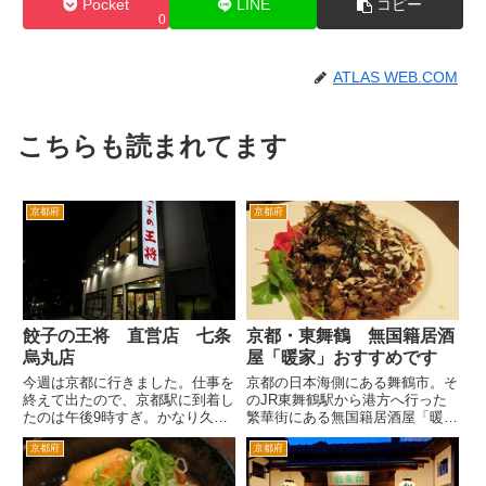
Pocket
LINE
コピー
0
ATLAS WEB.COM
こちらも読まれてます
京都府
京都府
餃子の王将 直営店 七条
京都・東舞鶴 無国籍居酒
烏丸店
屋「暖家」おすすめです
今週は京都に行きました。仕事を
京都の日本海側にある舞鶴市。そ
終えて出たので、京都駅に到着し
のJR東舞鶴駅から港方へ行った
たのは午後9時すぎ。かなり久し
繁華街にある無国籍居酒屋「暖
ぶりにきた京都は、外国人の観光
家」さんです。 昨年舞鶴に来た
京都府
京都府
客が多い。タクシーやバス乗り場
ときに、ここに入るか迷ったお店
付近は香港とかにきたみたいな雰
です。去年入らなかったので、今