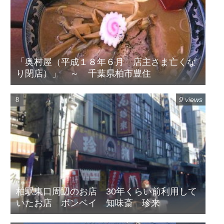
「奥村屋（平成１８年６月 店主さま亡くな
り閉店）」 ～ 千葉県柏市豊住
9 views
柏駅東口周辺のお店 30年くらい前利用して
いたお店 ボンベイ 知味斎 珍来