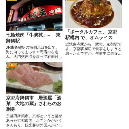
め、ビジネス、観光利用のお客様
を引くものがありました。舞鶴は
が半々くらいのイメージでしょう
肉じゃがで街おこしをしてます。
か。 はじめて宿泊したとき、
というのも、肉じゃがの原点...
ロ...
「ポータルカフェ」 京都
七輪焼肉「牛炭苑」– 東
駅構内 で、オムライス
舞鶴駅
近鉄東寺駅から一駅で、京都駅で
JR東舞鶴駅の海側北口を出て、
す。京都駅周辺で食事をしようと
海に向ってまっすぐ商店街を進
思ったんですが、午前中に東寺を
み、大門交差点を渡って右側付近
見学して、結構歩いて疲れまし
にあります。おおむね徒歩10分
た。 せっかく京都に来たのだ
京都府
程度でしょうか。 炭火七輪焼肉
から、一度の食事も京都らしいと
の牛炭苑さんです。１階は駐車場
ころで食べたいとか色気があった
で、2階が店舗です。敷地外含め
んですが、土地勘のない京都駅界
て１２台くらいの駐車場が確保さ
隈...
れ...
京都府舞鶴市 居酒屋「酒
菜 大地の蔵」さわらのお
刺身
京都府舞鶴市。京都というと都が
あった京都市内、お寺とかがたく
さんあり、観光客や外国人がいる