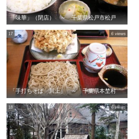
「味華」（閉店） ～ 千葉県松戸市松戸
6 views
「手打ちそば 川上」 ～ 千葉県本埜村
6 views