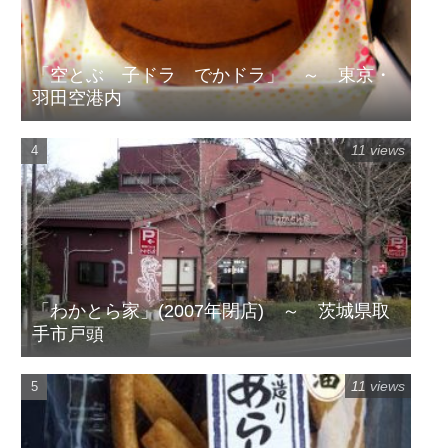
「空とぶ 子ドラ でかドラ」 ～ 東京・
羽田空港内
11 views
「わかとら家」(2007年閉店) ～ 茨城県取
手市戸頭
11 views