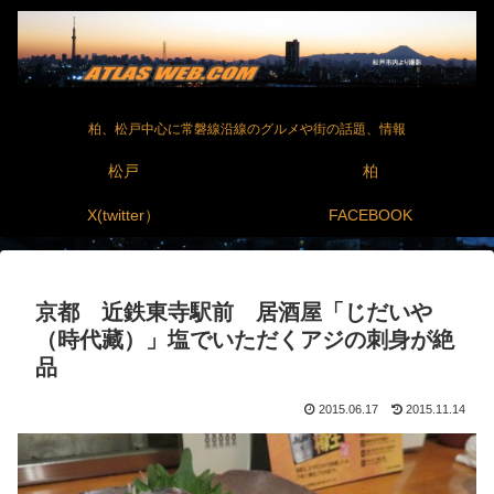
柏、松戸中心に常磐線沿線のグルメや街の話題、情報
松戸
柏
X(twitter）
FACEBOOK
京都 近鉄東寺駅前 居酒屋「じだいや
（時代藏）」塩でいただくアジの刺身が絶
品
2015.06.17
2015.11.14