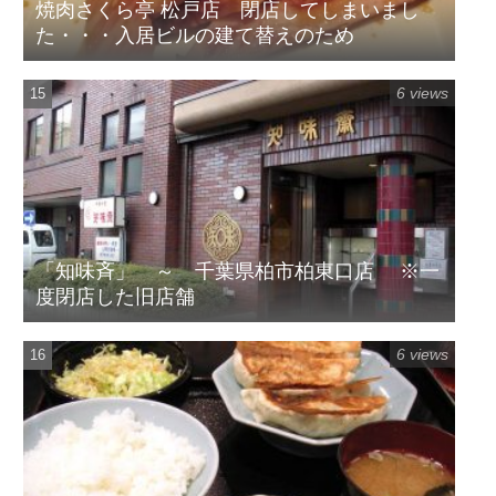
焼肉さくら亭 松戸店 閉店してしまいまし
た・・・入居ビルの建て替えのため
6 views
「知味斉」 ～ 千葉県柏市柏東口店 ※一
度閉店した旧店舗
6 views