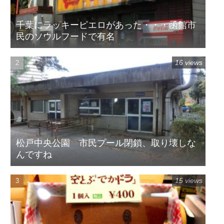
千葉にラッキーピエロがあった・・・函館市
民のソウルフードで有名
16 views
松戸中央公園 市民プール閉鎖、取り壊しな
んですね
15 views