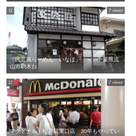
7 views
「民芸風らーめん いなほ」 ～ 千葉県流
山市駒木台
7 views
マクドナルド松戸駅東口店 30年もやってい