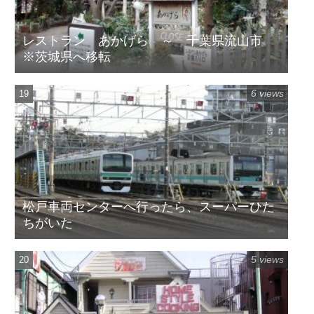
レストラン あかげら ～ 千葉県流山市
※茨城県へ移転
6 views
松戸車両センターへ行ったら、スーパーひた
ちがいた
5 views