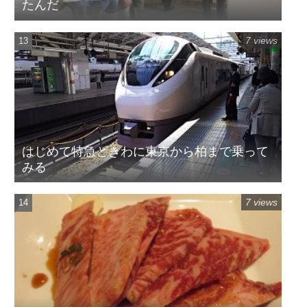
たんだ
7 views
はじめて特急ときわに東京から柏まで乗って
みる
7 views